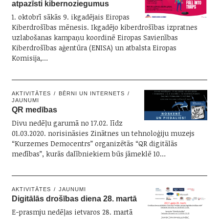
atpazīsti kibernoziegumus
1. oktobrī sākās 9. ikgadējais Eiropas
Kiberdrošības mēnesis. Ikgadējo kiberdrošības izpratnes
uzlabošanas kampaņu koordinē Eiropas Savienības
Kiberdrošības aģentūra (ENISA) un atbalsta Eiropas
Komisija,…
AKTIVITĀTES
BĒRNI UN INTERNETS
JAUNUMI
QR medības
Divu nedēļu garumā no 17.02. līdz
01.03.2020. norisināsies Zinātnes un tehnoloģiju muzejs
“Kurzemes Democentrs” organizētās “QR digitālās
medības”, kurās dalībniekiem būs jāmeklē 10…
AKTIVITĀTES
JAUNUMI
Digitālās drošības diena 28. martā
E-prasmju nedēļas ietvaros 28. martā