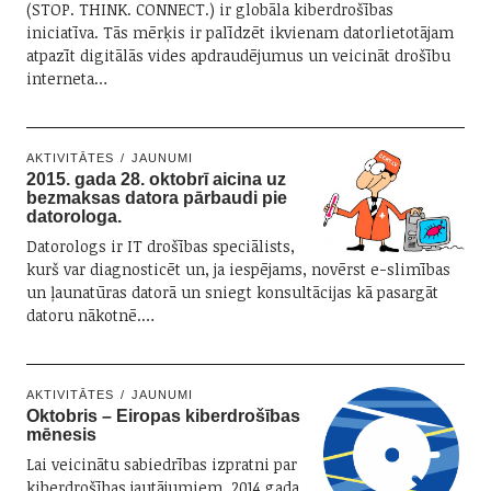
(STOP. THINK. CONNECT.) ir globāla kiberdrošības
iniciatīva. Tās mērķis ir palīdzēt ikvienam datorlietotājam
atpazīt digitālās vides apdraudējumus un veicināt drošību
interneta…
AKTIVITĀTES
JAUNUMI
2015. gada 28. oktobrī aicina uz
bezmaksas datora pārbaudi pie
datorologa.
Datorologs ir IT drošības speciālists,
kurš var diagnosticēt un, ja iespējams, novērst e-slimības
un ļaunatūras datorā un sniegt konsultācijas kā pasargāt
datoru nākotnē.…
AKTIVITĀTES
JAUNUMI
Oktobris – Eiropas kiberdrošības
mēnesis
Lai veicinātu sabiedrības izpratni par
kiberdrošības jautājumiem, 2014.gada