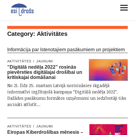
Category:
Aktivitātes
Informācija par īstenotajiem pasākumiem un projektiem
AKTIVITĀTES
JAUNUMI
“Digitālā nedēļa 2022” rosinās
pievērsties digitālajai drošībai un
kritiskajai domāšanai
No 21. līdz 25. martam Latvijā norisināsies ikgadējā
informatīvi izglītojošā kampaņa “Digitālā nedēļa 2022”.
Dažādos pasākumu formātos uzņēmumi un iedzīvotāji tiks
aicināti attīstīt…
AKTIVITĀTES
JAUNUMI
Eiropas Kiberdrošības mēnesis –