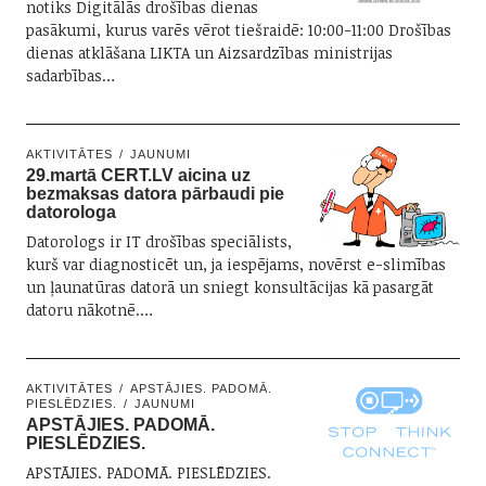
notiks Digitālās drošības dienas
pasākumi, kurus varēs vērot tiešraidē: 10:00-11:00 Drošības
dienas atklāšana LIKTA un Aizsardzības ministrijas
sadarbības…
AKTIVITĀTES
JAUNUMI
29.martā CERT.LV aicina uz
bezmaksas datora pārbaudi pie
datorologa
Datorologs ir IT drošības speciālists,
kurš var diagnosticēt un, ja iespējams, novērst e-slimības
un ļaunatūras datorā un sniegt konsultācijas kā pasargāt
datoru nākotnē.…
AKTIVITĀTES
APSTĀJIES. PADOMĀ.
PIESLĒDZIES.
JAUNUMI
APSTĀJIES. PADOMĀ.
PIESLĒDZIES.
APSTĀJIES. PADOMĀ. PIESLĒDZIES.