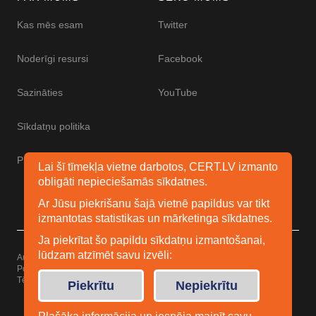
Kas mēs esam
Twitter
Noderīgi resursi
Facebook
Sazināties
YouTube
Sīkdatņu politika
Piekļūstamības paziņojums
Lai šī tīmekļa vietne darbotos, CERT.LV izmanto
obligāti nepieciešamās sīkdatnes.
Ar Jūsu piekrišanu šajā vietnē papildus var tikt
izmantotas statistikas un mārketinga sīkdatnes.
Ja piekrītat šo papildu sīkdatņu izmantošanai,
lūdzam atzīmēt savu izvēli:
Autortiesības © 2026 Esidrošs
Powered by
WordPress
Tēma: Uku no
Elmastudio
Piekrītu
Nepiekrītu