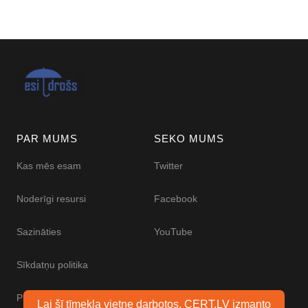
PAR MUMS
SEKO MUMS
Kas mēs esam
Twitter
Noderīgi resursi
Facebook
Sazināties
YouTube
Sīkdatņu politika
Piekļūstamības paziņojums
Lai šī tīmekļa vietne darbotos, CERT.LV izmanto