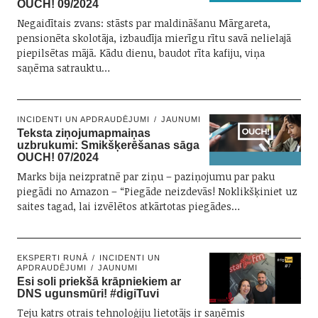
OUCH! 09/2024
Negaidītais zvans: stāsts par maldināšanu Mārgareta,
pensionēta skolotāja, izbaudīja mierīgu rītu savā nelielajā
piepilsētas mājā. Kādu dienu, baudot rīta kafiju, viņa
saņēma satrauktu…
INCIDENTI UN APDRAUDĒJUMI
JAUNUMI
Teksta ziņojumapmaiņas
uzbrukumi: Smikšķerēšanas sāga
OUCH! 07/2024
Marks bija neizpratnē par ziņu – paziņojumu par paku
piegādi no Amazon – “Piegāde neizdevās! Noklikšķiniet uz
saites tagad, lai izvēlētos atkārtotas piegādes…
EKSPERTI RUNĀ
INCIDENTI UN
APDRAUDĒJUMI
JAUNUMI
Esi soli priekšā krāpniekiem ar
DNS ugunsmūri! #digiTuvi
Teju katrs otrais tehnoloģiju lietotājs ir saņēmis