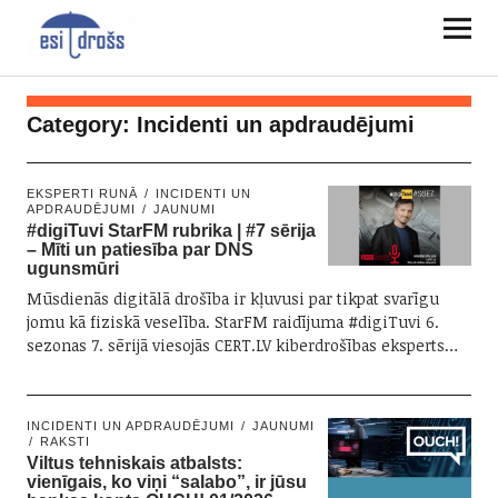
Category:
Incidenti un apdraudējumi
EKSPERTI RUNĀ
INCIDENTI UN
APDRAUDĒJUMI
JAUNUMI
#digiTuvi StarFM rubrika | #7 sērija
– Mīti un patiesība par DNS
ugunsmūri
Mūsdienās digitālā drošība ir kļuvusi par tikpat svarīgu
jomu kā fiziskā veselība. StarFM raidījuma #digiTuvi 6.
sezonas 7. sērijā viesojās CERT.LV kiberdrošības eksperts…
INCIDENTI UN APDRAUDĒJUMI
JAUNUMI
RAKSTI
Viltus tehniskais atbalsts:
vienīgais, ko viņi “salabo”, ir jūsu