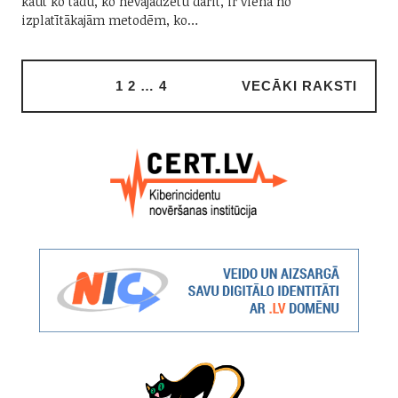
kaut ko tādu, ko nevajadzētu darīt, ir viena no
izplatītākajām metodēm, ko…
1
2
…
4
VECĀKI RAKSTI