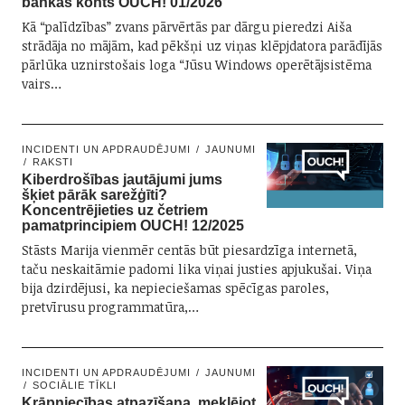
bankas konts OUCH! 01/2026
Kā “palīdzības” zvans pārvērtās par dārgu pieredzi Aiša
strādāja no mājām, kad pēkšņi uz viņas klēpjdatora parādījās
pārlūka uznirstošais loga “Jūsu Windows operētājsistēma
vairs…
INCIDENTI UN APDRAUDĒJUMI
JAUNUMI
RAKSTI
Kiberdrošības jautājumi jums
šķiet pārāk sarežģīti?
Koncentrējieties uz četriem
pamatprincipiem OUCH! 12/2025
Stāsts Marija vienmēr centās būt piesardzīga internetā,
taču neskaitāmie padomi lika viņai justies apjukušai. Viņa
bija dzirdējusi, ka nepieciešamas spēcīgas paroles,
pretvīrusu programmatūra,…
INCIDENTI UN APDRAUDĒJUMI
JAUNUMI
SOCIĀLIE TĪKLI
Krāpniecības atpazīšana, meklējot