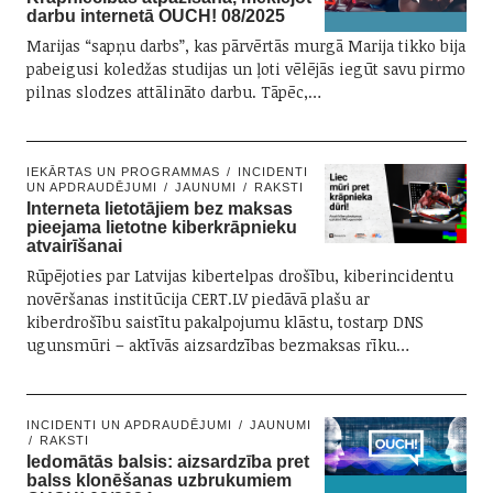
darbu internetā OUCH! 08/2025
Marijas “sapņu darbs”, kas pārvērtās murgā Marija tikko bija
pabeigusi koledžas studijas un ļoti vēlējās iegūt savu pirmo
pilnas slodzes attālināto darbu. Tāpēc,…
IEKĀRTAS UN PROGRAMMAS
INCIDENTI
UN APDRAUDĒJUMI
JAUNUMI
RAKSTI
Interneta lietotājiem bez maksas
pieejama lietotne kiberkrāpnieku
atvairīšanai
Rūpējoties par Latvijas kibertelpas drošību, kiberincidentu
novēršanas institūcija CERT.LV piedāvā plašu ar
kiberdrošību saistītu pakalpojumu klāstu, tostarp DNS
ugunsmūri – aktīvās aizsardzības bezmaksas rīku…
INCIDENTI UN APDRAUDĒJUMI
JAUNUMI
RAKSTI
Iedomātās balsis: aizsardzība pret
balss klonēšanas uzbrukumiem