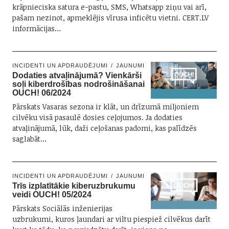
krāpnieciska satura e-pastu, SMS, Whatsapp ziņu vai arī,
pašam nezinot, apmeklējis vīrusa inficētu vietni. CERT.LV
informācijas…
INCIDENTI UN APDRAUDĒJUMI
JAUNUMI
Dodaties atvaļinājumā? Vienkārši
soļi kiberdrošības nodrošināšanai
OUCH! 06/2024
Pārskats Vasaras sezona ir klāt, un drīzumā miljoniem
cilvēku visā pasaulē dosies ceļojumos. Ja dodaties
atvaļinājumā, lūk, daži ceļošanas padomi, kas palīdzēs
saglabāt…
INCIDENTI UN APDRAUDĒJUMI
JAUNUMI
Trīs izplatītākie kiberuzbrukumu
veidi OUCH! 05/2024
Pārskats Sociālās inženierijas
uzbrukumi, kuros ļaundari ar viltu piespiež cilvēkus darīt