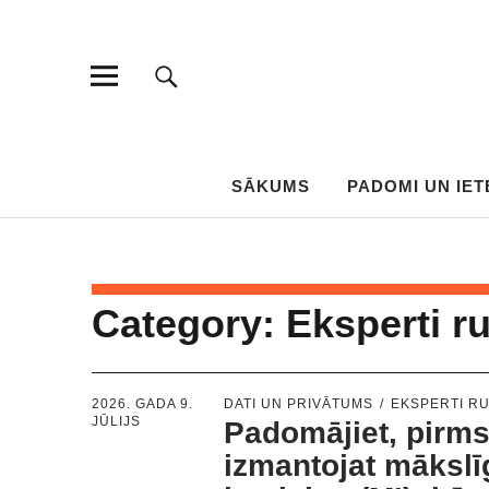
SĀKUMS
PADOMI UN IET
Category:
Eksperti r
2026. GADA 9.
DATI UN PRIVĀTUMS
EKSPERTI R
JŪLIJS
Padomājiet, pirm
izmantojat mākslī