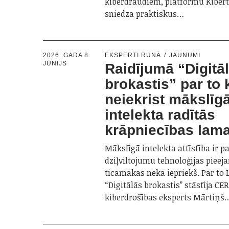
kiberdraudiem, platformu Kibert
sniedza praktiskus…
2026. GADA 8.
EKSPERTI RUNĀ
JAUNUMI
JŪNIJS
Raidījumā “Digitā
brokastis” par to 
neiekrist mākslīg
intelekta radītās
krāpniecības lam
Mākslīgā intelekta attīstība ir p
dziļviltojumu tehnoloģijas piee
ticamākas nekā iepriekš. Par to 
“Digitālās brokastis” stāstīja CE
kiberdrošības eksperts Mārtiņš