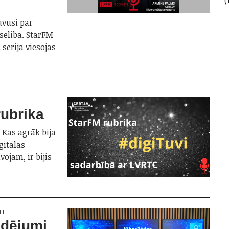
uvusi par
eselība. StarFM
 sērijā viesojās
…
rubrika
. Kas agrāk bija
gitālās
ojam, ir bijis
TI
udējumi