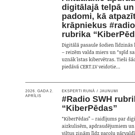
digitālajā telpā un
padomi, kā atpazī
krāpniekus #radi
rubrika “KiberPē
Digitālā pasaule šodien līdzinās
– reizēm valda miers un “spīd sau
uznāk īstas kibervētras. Tieši š
piedāvā CERT.LV veidotie…
2026. GADA 2.
EKSPERTI RUNĀ
JAUNUMI
APRĪLIS
#Radio SWH rubri
“KiberPēdas”
“KiberPēdas” – raidījums par dig
aizkulisēm, apdraudējumiem un 
viltus ziņām līdz paroļu pārvald