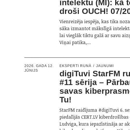
intelektu (MI): kā t
droši OUCH! 07/2
Vienreizēja iespēja, kas tika no
sāka izmantot mākslīgā intelekt
lai vieglāk tiktu galā ar savu ai
Viņai patika,…
2026. GADA 12.
EKSPERTI RUNĀ
JAUNUMI
JŪNIJS
digiTuvi StarFM ru
#11 sērija – Pārba
savas kiberprasm
Tu!
StarFM raidījuma #digiTuvi 6. sez
piedalījās CERT.LV kiberdrošības
Ludviga, kura iepazīstināja ar a