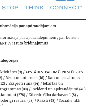
nformācija par apdraudējumiem
nformācija par apdraudējumiem
, par kuriem
ERT.LV izsūta brīdinājumus
ategorijas
ktivitātes
(9)
APSTĀJIES. PADOMĀ. PIESLĒDZIES.
2)
Bērni un internets
(18)
Dati un privātums
112)
Eksperti runā
(34)
Iekārtas un
programmas
(88)
Incidenti un apdraudējumi
(40)
Jaunumi
(278)
Kiberdrošība darbavietā
(8)
oderīgi resursi
(28)
Raksti
(48)
Sociālie tīkli
19)