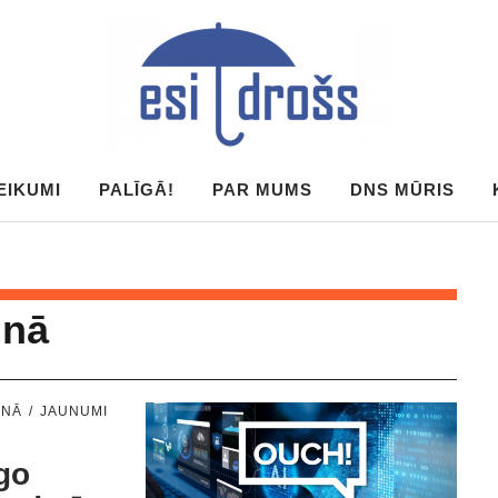
EIKUMI
PALĪGĀ!
PAR MUMS
DNS MŪRIS
unā
UNĀ
JAUNUMI
s
go