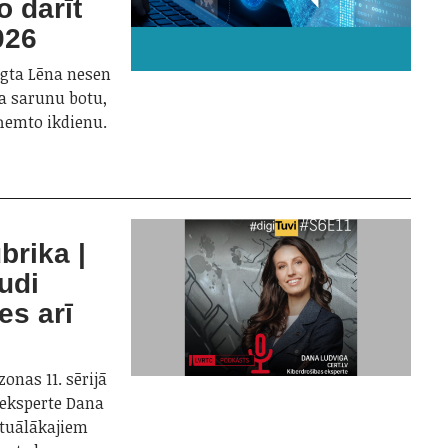
o darīt
026
zagta Lēna nesen
a sarunu botu,
zņemto ikdienu.
brika |
udi
es arī
onas 11. sērijā
 eksperte Dana
ktuālākajiem