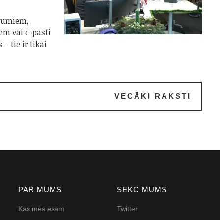
ījumiem,
iem vai e-pasti
– tie ir tikai
VECĀKI RAKSTI
PAR MUMS
SEKO MUMS
Kas mēs esam
Twitter