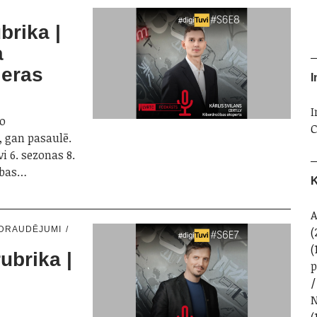
brika |
a
jeras
I
I
no
C
 gan pasaulē.
i 6. sezonas 8.
šības…
K
A
(
PDRAUDĒJUMI
(
ubrika |
N
(