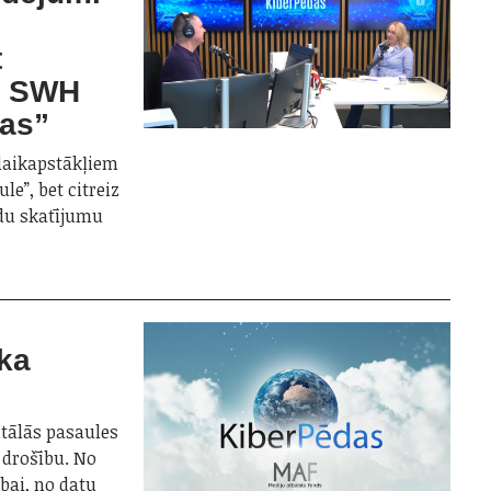
t
o SWH
das”
 laikapstākļiem
le”, bet citreiz
ādu skatījumu
ka
itālās pasaules
drošību. No
ībai, no datu