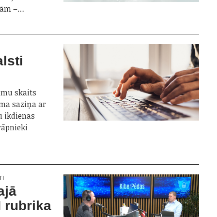
ībām –…
lsti
umu skaits
ama saziņa ar
u ikdienas
rāpnieki
TI
ajā
 rubrika