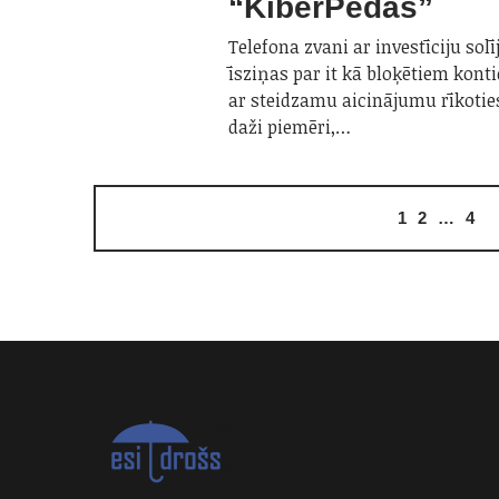
“KiberPēdas”
Telefona zvani ar investīciju sol
īsziņas par it kā bloķētiem kont
ar steidzamu aicinājumu rīkoties 
daži piemēri,…
1
2
…
4