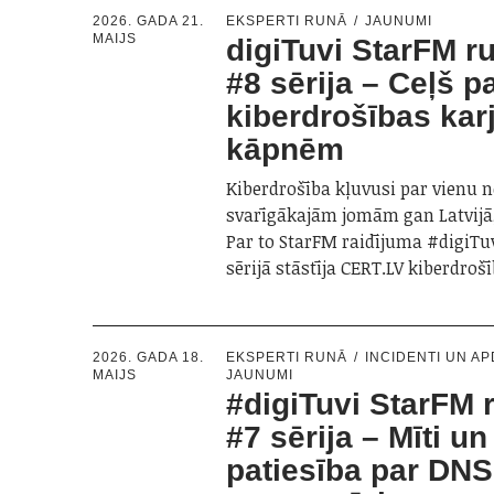
2026. GADA 21.
EKSPERTI RUNĀ
JAUNUMI
MAIJS
digiTuvi StarFM ru
#8 sērija – Ceļš p
kiberdrošības kar
kāpnēm
Kiberdrošība kļuvusi par vienu 
svarīgākajām jomām gan Latvijā,
Par to StarFM raidījuma #digiTuv
sērijā stāstīja CERT.LV kiberdro
2026. GADA 18.
EKSPERTI RUNĀ
INCIDENTI UN A
MAIJS
JAUNUMI
#digiTuvi StarFM r
#7 sērija – Mīti un
patiesība par DNS