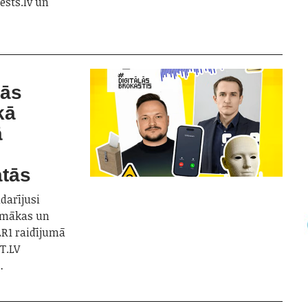
ests.lv un
lās
kā
ā
atās
adarījusi
jamākas un
LR1 raidījumā
RT.LV
…