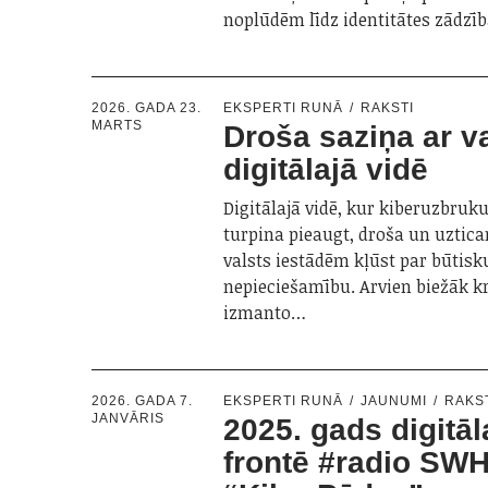
noplūdēm līdz identitātes zādz
2026. GADA 23.
EKSPERTI RUNĀ
RAKSTI
MARTS
Droša saziņa ar va
digitālajā vidē
Digitālajā vidē, kur kiberuzbruk
turpina pieaugt, droša un uztic
valsts iestādēm kļūst par būtisk
nepieciešamību. Arvien biežāk k
izmanto…
2026. GADA 7.
EKSPERTI RUNĀ
JAUNUMI
RAKS
JANVĀRIS
2025. gads digitāl
frontē #radio SWH