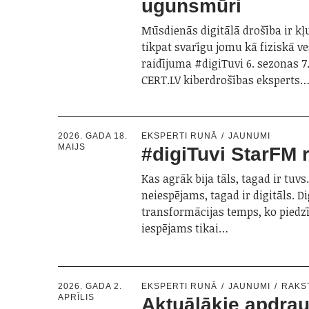
ugunsmūri
Mūsdienās digitālā drošība ir kļ
tikpat svarīgu jomu kā fiziskā v
raidījuma #digiTuvi 6. sezonas 7.
CERT.LV kiberdrošības eksperts
2026. GADA 18.
EKSPERTI RUNĀ
JAUNUMI
MAIJS
#digiTuvi StarFM 
Kas agrāk bija tāls, tagad ir tuvs
neiespējams, tagad ir digitāls. Di
transformācijas temps, ko piedzīv
iespējams tikai…
2026. GADA 2.
EKSPERTI RUNĀ
JAUNUMI
RAKS
APRĪLIS
Aktuālākie apdra