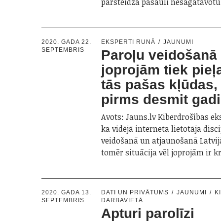
pārsteidza pasauli nesagatavotu
2020. GADA 22.
EKSPERTI RUNĀ
JAUNUMI
SEPTEMBRIS
Paroļu veidošanā
joprojām tiek pieļ
tās pašas kļūdas,
pirms desmit gad
Avots: Jauns.lv Kiberdrošības ek
ka vidējā interneta lietotāja disc
veidošanā un atjaunošanā Latvij
tomēr situācija vēl joprojām ir k
2020. GADA 13.
DATI UN PRIVĀTUMS
JAUNUMI
K
SEPTEMBRIS
DARBAVIETĀ
Apturi parolīzi