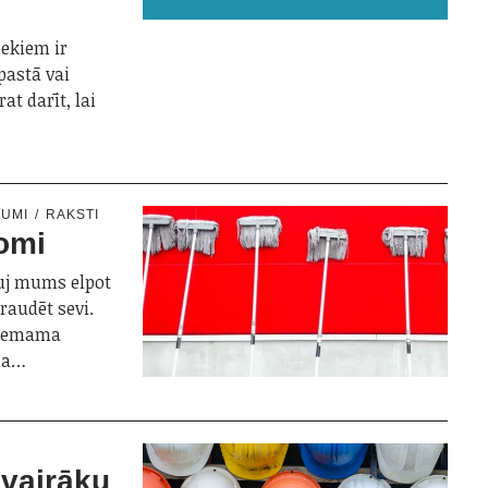
iekiem ir
-pastā vai
at darīt, lai
NUMI
RAKSTI
domi
ļauj mums elpot
draudēt sevi.
atņemama
oma…
 vairāku