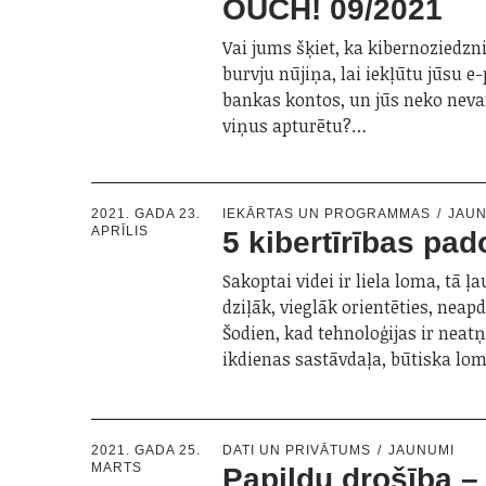
OUCH! 09/2021
Vai jums šķiet, ka kibernoziedzn
burvju nūjiņa, lai iekļūtu jūsu e
bankas kontos, un jūs neko nevar
viņus apturētu?…
2021. GADA 23.
IEKĀRTAS UN PROGRAMMAS
JAU
APRĪLIS
5 kibertīrības pa
Sakoptai videi ir liela loma, tā 
dziļāk, vieglāk orientēties, neap
Šodien, kad tehnoloģijas ir ne
ikdienas sastāvdaļa, būtiska l
2021. GADA 25.
DATI UN PRIVĀTUMS
JAUNUMI
MARTS
Papildu drošība –