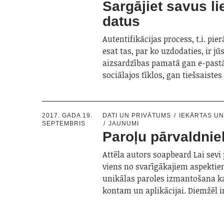
Sargājiet savus li
datus
Autentifikācijas process, t.i. pie
esat tas, par ko uzdodaties, ir j
aizsardzības pamatā gan e-past
sociālajos tīklos, gan tiešsaist
2017. GADA 19.
DATI UN PRIVĀTUMS
IEKĀRTAS U
SEPTEMBRIS
JAUNUMI
Paroļu pārvaldnie
Attēla autors soapbeard Lai sevi
viens no svarīgākajiem aspektie
unikālas paroles izmantošana 
kontam un aplikācijai. Diemžēl 