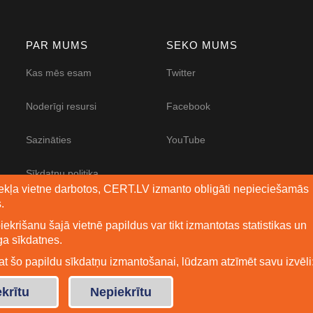
PAR MUMS
SEKO MUMS
Kas mēs esam
Twitter
Noderīgi resursi
Facebook
Sazināties
YouTube
Sīkdatņu politika
mekļa vietne darbotos, CERT.LV izmanto obligāti nepieciešamās
.
Piekļūstamības
paziņojums
iekrišanu šajā vietnē papildus var tikt izmantotas statistikas un
ga sīkdatnes.
tat šo papildu sīkdatņu izmantošanai, lūdzam atzīmēt savu izvēli
ekrītu
Nepiekrītu