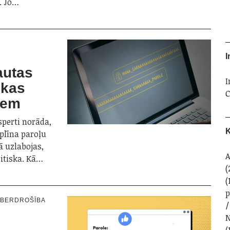
. Jo…
I
autas
I
 kas
C
iem
sperti norāda,
K
iplīna paroļu
ā uzlabojas,
A
ritiska. Kā…
(
(
IBERDROŠĪBA
N
(