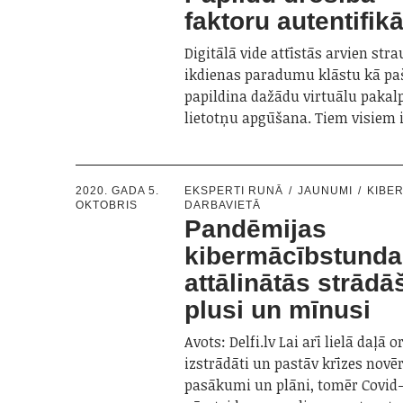
faktoru autentifikā
Digitālā vide attīstās arvien str
ikdienas paradumu klāstu kā p
papildina dažādu virtuālu paka
lietotņu apgūšana. Tiem visiem 
2020. GADA 5.
EKSPERTI RUNĀ
JAUNUMI
KIBE
OKTOBRIS
DARBAVIETĀ
Pandēmijas
kibermācībstunda
attālinātās strād
plusi un mīnusi
Avots: Delfi.lv Lai arī lielā daļā o
izstrādāti un pastāv krīzes novē
pasākumi un plāni, tomēr Covid