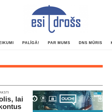
EIKUMI
PALĪGĀ!
PAR MUMS
DNS MŪRIS
AKSTI
lis, lai
 kontus