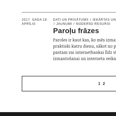
2017. GADA 18.
DATI UN PRIVĀTUMS
IEKĀRTAS U
APRĪLIS
JAUNUMI
NODERĪGI RESURSI
Paroļu frāzes
Paroles ir kaut kas, ko mēs izm
praktiski katru dienu, sākot no p
pastam vai internetbankai līdz 
izmantošanai un interneta veik
1
2