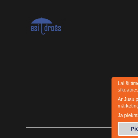
Lai šī tī
sīkdatnes
Ar Jūsu p
mārketin
Ja piekrī
Pi