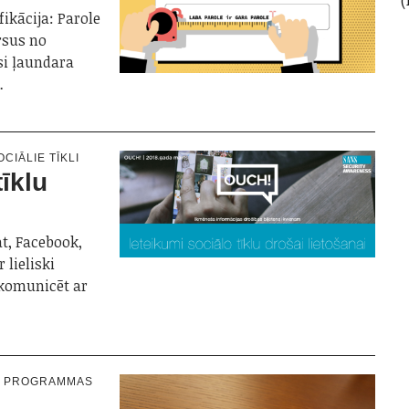
ikācija: Parole
rsus no
si ļaundara
…
OCIĀLIE TĪKLI
tīklu
at, Facebook,
 lieliski
n komunicēt ar
N PROGRAMMAS