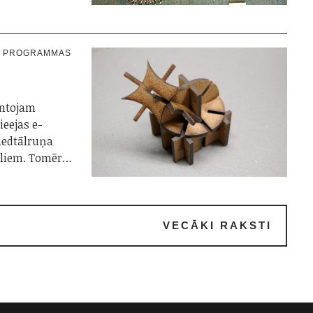
N PROGRAMMAS
antojam
ieejas e-
viedtālruņa
aliem. Tomēr…
VECĀKI RAKSTI