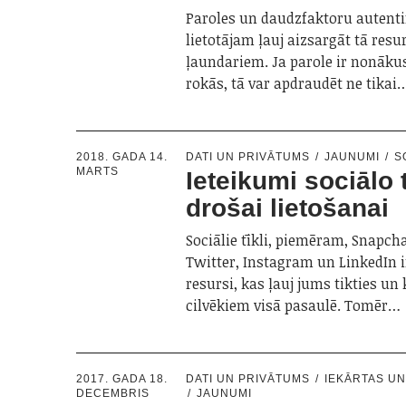
Paroles un daudzfaktoru autentif
lietotājam ļauj aizsargāt tā resu
ļaundariem. Ja parole ir nonāku
rokās, tā var apdraudēt ne tikai
2018. GADA 14.
DATI UN PRIVĀTUMS
JAUNUMI
S
MARTS
Ieteikumi sociālo 
drošai lietošanai
Sociālie tīkli, piemēram, Snapch
Twitter, Instagram un LinkedIn ir
resursi, kas ļauj jums tikties u
cilvēkiem visā pasaulē. Tomēr…
2017. GADA 18.
DATI UN PRIVĀTUMS
IEKĀRTAS U
DECEMBRIS
JAUNUMI