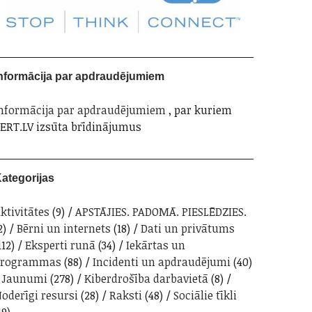
nformācija par apdraudējumiem
nformācija par apdraudējumiem
, par kuriem
ERT.LV izsūta brīdinājumus
ategorijas
ktivitātes
(9)
APSTĀJIES. PADOMĀ. PIESLĒDZIES.
2)
Bērni un internets
(18)
Dati un privātums
112)
Eksperti runā
(34)
Iekārtas un
programmas
(88)
Incidenti un apdraudējumi
(40)
Jaunumi
(278)
Kiberdrošība darbavietā
(8)
oderīgi resursi
(28)
Raksti
(48)
Sociālie tīkli
19)