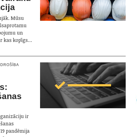
cija
aujāk. Mūsu
ašsaprotamu
lpojumu un
ir kas kopīgs…
RDROŠĪBA
s:
āšanas
rganizāciju ir
ršanas
-19 pandēmija