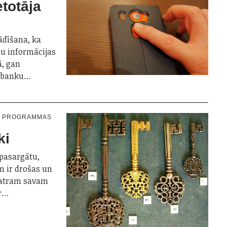
etotāja
rādīšana, ka
ūsu informācijas
ā, gan
es banku…
N PROGRAMMAS
ki
 pasargātu,
m ir drošas un
katram savam
ir…