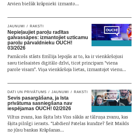
Arvien biežāk krāpnieki izmanto…
JAUNUMI
RAKSTI
Nepieļaujiet paroļu radītas
galvassāpes: izmantojiet uzticamu
paroļu pārvaldnieku OUCH!
03/2026
Pamācošs stāsts Emīlija lepojās ar to, ka ir vienkāršojusi
savu tiešsaistes digitālo dzīvi, ticot principam “viena
parole visam”. Viņa vienkāršoja lietas, izmantojot vienu…
DATI UN PRIVĀTUMS
JAUNUMI
RAKSTI
Sevis pasargāšana, ja īsta
privātuma sasniegšana nav
iespējamas OUCH! 02/2026
Viltus zvans, kas šķita īsts Viss sākās ar tālruņa zvanu, kas
šķita pilnīgi ierasts. “Labdien! Patelas kundze? Šeit Maikls
no jūsu bankas Krāpšanas…