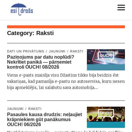
Category:
Raksti
DATI UN PRIVĀTUMS
JAUNUMI
RAKSTI
Paziņojums par datu noplūdi?
Nekrītiet panikā — pārņemiet
kontroli OUCH! 08/2026
Viens e-pasts mainīja visu Džastins tikko bija beidzis ēst
vakariņas, kad pamanīja e-pastu no autoservisa, kuru nesen
bija apmeklējis, lai salabotu sava automobiļa…
JAUNUMI
RAKSTI
Pasaules kausa drudzis: neļaujiet
krāpniekiem gūt panākumus
OUCH! 06/2026