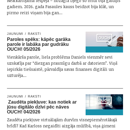
Neatkārtojama iespēja – nozagta Djego šo brīdi bija gaidījis
gadiem. 2026. gada Pasaules kauss beidzot bija klāt, un
pirmo reizi viņam bija gan…
JAUNUMI
RAKSTI
Paroles spēks: kāpēc garāka
parole ir labāka par gudrāku
OUCH! 05/2026
Vienkārša parole, liela problēma Daniels vienmēr sevi
uzskatīja par “diezgan prasmīgu darbā ar datoriem”. Viņš
iepirkās tiešsaistē, pārvaldīja savas finanses digitāli un
uzturēja…
JAUNUMI
RAKSTI
Zaudēta piekļuve: kas notiek ar
jūsu digitālo dzīvi pēc nāves
OUCH! 04/2026
Zaudēta piekļuve virtuālajām durvīm visnepiemērotākajā
brīdī? Kad Karloss negaidīti aizgāja mūžībā, viņa ģimeni