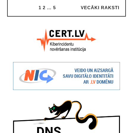
1
2
…
5
VECĀKI RAKSTI