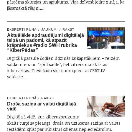
pārņēma skumjas un apjukums. Viņa dzīvesbiedre zināja, ka
jāsamaksā rēķini,…
EKSPERTI RUNĀ
JAUNUMI
RAKSTI
Aktuālākie apdraudējumi digitālajā
telpā un padomi, kā atpazīt
krāpniekus #radio SWH rubrika
“KiberPēdas”
Digitālā pasaule šodien līdzinās laikapstākļiem – reizēm
valda miers un “spīd saule”, bet citreiz uznāk īstas
kibervētras. Tieši šādu skatījumu piedāvā CERT.LV
veidotie…
EKSPERTI RUNĀ
RAKSTI
Droša saziņa ar valsti digitālajā
vidē
Digitālajā vidē, kur kiberuzbrukumu
skaits turpina pieaugt, droša un uzticama saziņa ar valsts
iestādēm kļūst par būtisku ikdienas nepieciešamību.