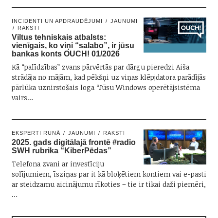
INCIDENTI UN APDRAUDĒJUMI
JAUNUMI
RAKSTI
Viltus tehniskais atbalsts:
vienīgais, ko viņi “salabo”, ir jūsu
bankas konts OUCH! 01/2026
Kā “palīdzības” zvans pārvērtās par dārgu pieredzi Aiša
strādāja no mājām, kad pēkšņi uz viņas klēpjdatora parādījās
pārlūka uznirstošais loga “Jūsu Windows operētājsistēma
vairs…
EKSPERTI RUNĀ
JAUNUMI
RAKSTI
2025. gads digitālajā frontē #radio
SWH rubrika “KiberPēdas”
Telefona zvani ar investīciju
solījumiem, īsziņas par it kā bloķētiem kontiem vai e-pasti
ar steidzamu aicinājumu rīkoties – tie ir tikai daži piemēri,
…