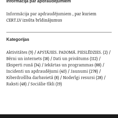
Informācija par apdraudējumiem
Informācija par apdraudējumiem
, par kuriem
CERT.LV izsūta brīdinājumus
Kategorijas
Aktivitātes
(9)
APSTĀJIES. PADOMĀ. PIESLĒDZIES.
(2)
Bērni un internets
(18)
Dati un privātums
(112)
Eksperti runā
(34)
Iekārtas un programmas
(88)
Incidenti un apdraudējumi
(40)
Jaunumi
(278)
Kiberdrošība darbavietā
(8)
Noderīgi resursi
(28)
Raksti
(48)
Sociālie tīkli
(19)