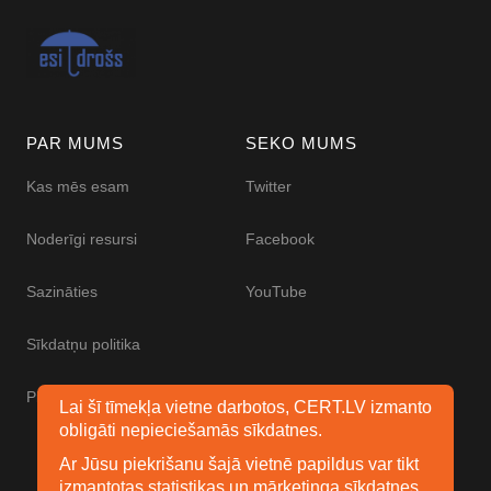
PAR MUMS
SEKO MUMS
Kas mēs esam
Twitter
Noderīgi resursi
Facebook
Sazināties
YouTube
Sīkdatņu politika
Piekļūstamības paziņojums
Lai šī tīmekļa vietne darbotos, CERT.LV izmanto
obligāti nepieciešamās sīkdatnes.
Ar Jūsu piekrišanu šajā vietnē papildus var tikt
izmantotas statistikas un mārketinga sīkdatnes.