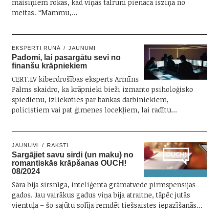
maisiņiem rokās, kad viņas tālrunī pienāca īsziņa no
meitas. “Mammu,…
EKSPERTI RUNĀ
JAUNUMI
Padomi, lai pasargātu sevi no
finanšu krāpniekiem
CERT.LV kiberdrošības eksperts Armīns
Palms skaidro, ka krāpnieki bieži izmanto psiholoģisko
spiedienu, izliekoties par bankas darbiniekiem,
policistiem vai pat ģimenes locekļiem, lai radītu…
JAUNUMI
RAKSTI
Sargājiet savu sirdi (un maku) no
romantiskās krāpšanas OUCH!
08/2024
Sāra bija sirsnīga, inteliģenta grāmatvede pirmspensijas
gados. Jau vairākus gadus viņa bija atraitne, tāpēc jutās
vientuļa – šo sajūtu solīja remdēt tiešsaistes iepazīšanās…