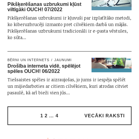
Pikšķerēšanas uzbrukumi kļūst
viltīgāki OUCH! 07/2022
Pikšķerēšanas uzbrukumi ir kļuvuši par izplatītāko metodi,
ko kiberuzbrucēji izmanto pret cilvēkiem darbā un mājās.
Pikšķerēšanas uzbrukumi tradicionāli ir e-pasta vēstules,
ko sūta…
BĒRNI UN INTERNETS
JAUNUMI
Drošība interneta vidē, spēlējot
spēles OUCH! 06/2022
Tiešsaistes spēles ir aizraujošas, jo jums ir iespēja spēlēt
un mijiedarboties ar citiem cilvēkiem, kuri atrodas citviet
pasaulē, kā arī bieži vien jūs…
1
2
…
4
VECĀKI RAKSTI