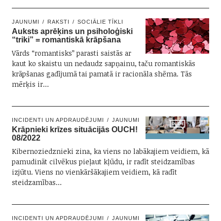
JAUNUMI
RAKSTI
SOCIĀLIE TĪKLI
Auksts aprēķins un psiholoģiski
“triki” = romantiskā krāpšana
Vārds “romantisks” parasti saistās ar
kaut ko skaistu un nedaudz sapņainu, taču romantiskās
krāpšanas gadījumā tai pamatā ir racionāla shēma. Tās
mērķis ir…
INCIDENTI UN APDRAUDĒJUMI
JAUNUMI
Krāpnieki krīzes situācijās OUCH!
08/2022
Kibernoziedznieki zina, ka viens no labākajiem veidiem, kā
pamudināt cilvēkus pieļaut kļūdu, ir radīt steidzamības
izjūtu. Viens no vienkāršākajiem veidiem, kā radīt
steidzamības…
INCIDENTI UN APDRAUDĒJUMI
JAUNUMI