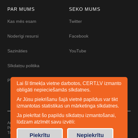
PAR MUMS
SEKO MUMS
Kas mēs esam
Twitter
Noderīgi resursi
Facebook
Sazināties
YouTube
Sīkdatņu politika
Piekļūstamības paziņojums
Lai šī tīmekļa vietne darbotos, CERT.LV izmanto
obligāti nepieciešamās sīkdatnes.
Ar Jūsu piekrišanu šajā vietnē papildus var tikt
izmantotas statistikas un mārketinga sīkdatnes.
Ja piekrītat šo papildu sīkdatņu izmantošanai,
lūdzam atzīmēt savu izvēli:
Autortiesības © 2026 Esidrošs
Powered by
WordPress
Tēma: Uku no
Elmastudio
Piekrītu
Nepiekrītu