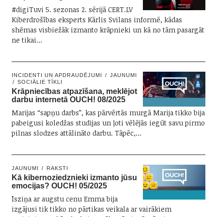
#digiTuvi 5. sezonas 2. sērijā CERT.LV
Kiberdrošības eksperts Kārlis Svilans informē, kādas
shēmas visbiežāk izmanto krāpnieki un kā no tām pasargāt
ne tikai…
INCIDENTI UN APDRAUDĒJUMI
JAUNUMI
SOCIĀLIE TĪKLI
Krāpniecības atpazīšana, meklējot
darbu internetā OUCH! 08/2025
Marijas “sapņu darbs”, kas pārvērtās murgā Marija tikko bija
pabeigusi koledžas studijas un ļoti vēlējās iegūt savu pirmo
pilnas slodzes attālināto darbu. Tāpēc,…
JAUNUMI
RAKSTI
Kā kibernoziedznieki izmanto jūsu
emocijas? OUCH! 05/2025
Īsziņa ar augstu cenu Emma bija
izgājusi tik tikko no pārtikas veikala ar vairākiem