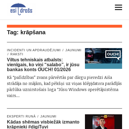
Tag:
krāpšana
INCIDENTI UN APDRAUDĒJUMI
JAUNUMI
RAKSTI
Viltus tehniskais atbalsts:
vienīgais, ko viņi “salabo”, ir jūsu
bankas konts OUCH! 01/2026
Kā “palīdzības” zvans pārvērtās par dārgu pieredzi Aiša
strādāja no mājām, kad pēkšņi uz viņas klēpjdatora parādījās
pārlūka uznirstošais loga “Jūsu Windows operētājsistēma
vairs…
EKSPERTI RUNĀ
JAUNUMI
Kādas shēmas visbiežāk izmanto
krāpnieki #digiTuvi