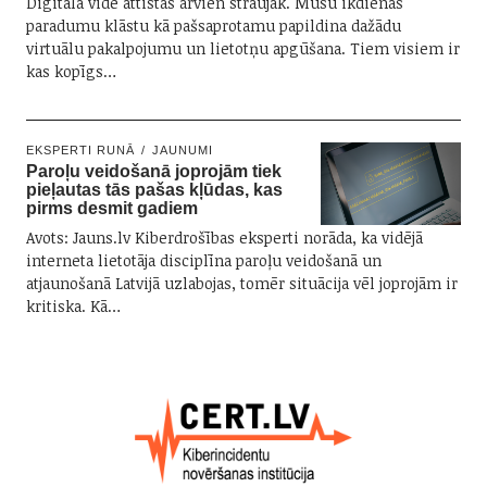
Digitālā vide attīstās arvien straujāk. Mūsu ikdienas
paradumu klāstu kā pašsaprotamu papildina dažādu
virtuālu pakalpojumu un lietotņu apgūšana. Tiem visiem ir
kas kopīgs…
EKSPERTI RUNĀ
JAUNUMI
Paroļu veidošanā joprojām tiek
pieļautas tās pašas kļūdas, kas
pirms desmit gadiem
Avots: Jauns.lv Kiberdrošības eksperti norāda, ka vidējā
interneta lietotāja disciplīna paroļu veidošanā un
atjaunošanā Latvijā uzlabojas, tomēr situācija vēl joprojām ir
kritiska. Kā…