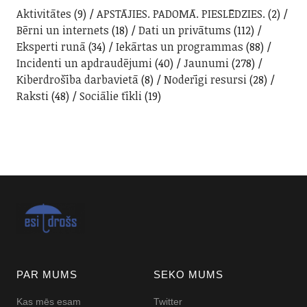
Aktivitātes
(9)
APSTĀJIES. PADOMĀ. PIESLĒDZIES.
(2)
Bērni un internets
(18)
Dati un privātums
(112)
Eksperti runā
(34)
Iekārtas un programmas
(88)
Incidenti un apdraudējumi
(40)
Jaunumi
(278)
Kiberdrošība darbavietā
(8)
Noderīgi resursi
(28)
Raksti
(48)
Sociālie tīkli
(19)
PAR MUMS
SEKO MUMS
Kas mēs esam
Twitter