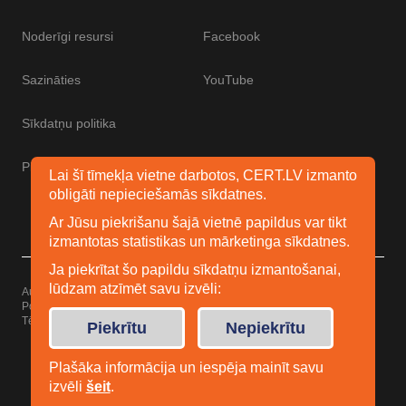
Noderīgi resursi
Facebook
Sazināties
YouTube
Sīkdatņu politika
Piekļūstamības paziņojums
Lai šī tīmekļa vietne darbotos, CERT.LV izmanto
obligāti nepieciešamās sīkdatnes.
Ar Jūsu piekrišanu šajā vietnē papildus var tikt
izmantotas statistikas un mārketinga sīkdatnes.
Ja piekrītat šo papildu sīkdatņu izmantošanai,
lūdzam atzīmēt savu izvēli:
Autortiesības © 2026 Esidrošs
Powered by
WordPress
Tēma: Uku no
Elmastudio
Piekrītu
Nepiekrītu
Plašāka informācija un iespēja mainīt savu
izvēli
šeit
.