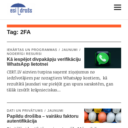
Tag:
2FA
IEKĀRTAS UN PROGRAMMAS
JAUNUMI
NODERĪGI RESURSI
Kā iespējot divpakāpju verifikāciju
WhatsApp lietotnei
CERT.LV aizvien turpina saņemt ziņojumus no
iedzīvotājiem par nozagtiem WhatsApp kontiem, kā
rezultātā ļaundari var piekļūt gan upura sarakstēm, gan
tālāk izsūtīt krāpnieciskas…
DATI UN PRIVĀTUMS
JAUNUMI
Papildu drošība – vairāku faktoru
autentifikācija