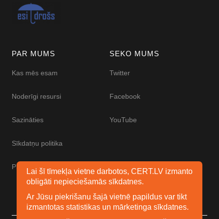
PAR MUMS
SEKO MUMS
Kas mēs esam
Twitter
Noderīgi resursi
Facebook
Sazināties
YouTube
Sīkdatņu politika
Piekļūstamības paziņojums
Lai šī tīmekļa vietne darbotos, CERT.LV izmanto
obligāti nepieciešamās sīkdatnes.
Ar Jūsu piekrišanu šajā vietnē papildus var tikt
izmantotas statistikas un mārketinga sīkdatnes.