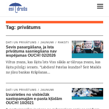
Tag:
privātums
DATI UN PRIVĀTUMS
JAUNUMI
RAKSTI
Sevis pasargāšana, ja īsta
privātuma sasniegšana nav
iespējamas OUCH! 02/2026
Viltus zvans, kas šķita īsts Viss sākās ar tālruņa zvanu, kas
šķita pilnīgi ierasts. “Labdien! Patelas kundze? Šeit Maikls
no jūsu bankas Krāpšanas…
DATI UN PRIVĀTUMS
JAUNUMI
Izvairieties no visbiežāk
sastopamajām e-pasta kļūdām
OUCH! 10/2021