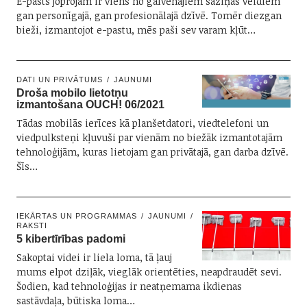
E-pasts joprojām ir viens no galvenajiem saziņas veidiem
gan personīgajā, gan profesionālajā dzīvē. Tomēr diezgan
bieži, izmantojot e-pastu, mēs paši sev varam kļūt…
DATI UN PRIVĀTUMS
JAUNUMI
Droša mobilo lietotņu
izmantošana OUCH! 06/2021
Tādas mobilās ierīces kā planšetdatori, viedtelefoni un
viedpulksteņi kļuvuši par vienām no biežāk izmantotajām
tehnoloģijām, kuras lietojam gan privātajā, gan darba dzīvē.
Šīs…
IEKĀRTAS UN PROGRAMMAS
JAUNUMI
RAKSTI
5 kibertīrības padomi
Sakoptai videi ir liela loma, tā ļauj
mums elpot dziļāk, vieglāk orientēties, neapdraudēt sevi.
Šodien, kad tehnoloģijas ir neatņemama ikdienas
sastāvdaļa, būtiska loma…