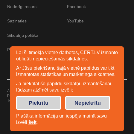
Noderīgi resursi
Facebook
Sazināties
YouTube
Sīkdatņu politika
Piekļūstamības paziņojums
Lai šī tīmekļa vietne darbotos, CERT.LV izmanto
obligāti nepieciešamās sīkdatnes.
Ar Jūsu piekrišanu šajā vietnē papildus var tikt
izmantotas statistikas un mārketinga sīkdatnes.
Ja piekrītat šo papildu sīkdatņu izmantošanai,
lūdzam atzīmēt savu izvēli:
Autortiesības © 2026 Esidrošs
Powered by
WordPress
Tēma: Uku no
Elmastudio
Piekrītu
Nepiekrītu
Plašāka informācija un iespēja mainīt savu
izvēli
šeit
.
Facebook
Youtube
Twitter