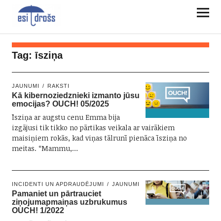
Tag:
īsziņa
JAUNUMI
RAKSTI
Kā kibernoziedznieki izmanto jūsu
emocijas? OUCH! 05/2025
Īsziņa ar augstu cenu Emma bija
izgājusi tik tikko no pārtikas veikala ar vairākiem
maisiņiem rokās, kad viņas tālrunī pienāca īsziņa no
meitas. “Mammu,…
INCIDENTI UN APDRAUDĒJUMI
JAUNUMI
Pamaniet un pārtrauciet
ziņojumapmaiņas uzbrukumus
OUCH! 1/2022