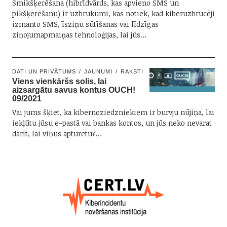
Smikšķerēšana (hibrīdvārds, kas apvieno SMS un
pikšķerēšanu) ir uzbrukumi, kas notiek, kad kiberuzbrucēji
izmanto SMS, īsziņu sūtīšanas vai līdzīgas
ziņojumapmaiņas tehnoloģijas, lai jūs…
DATI UN PRIVĀTUMS
JAUNUMI
RAKSTI
Viens vienkāršs solis, lai
aizsargātu savus kontus OUCH!
09/2021
Vai jums šķiet, ka kibernoziedzniekiem ir burvju nūjiņa, lai
iekļūtu jūsu e-pastā vai bankas kontos, un jūs neko nevarat
darīt, lai viņus apturētu?…