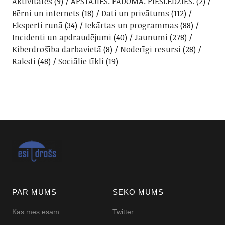
Aktivitātes
(9)
APSTĀJIES. PADOMĀ. PIESLĒDZIES.
(2)
Bērni un internets
(18)
Dati un privātums
(112)
Eksperti runā
(34)
Iekārtas un programmas
(88)
Incidenti un apdraudējumi
(40)
Jaunumi
(278)
Kiberdrošība darbavietā
(8)
Noderīgi resursi
(28)
Raksti
(48)
Sociālie tīkli
(19)
PAR MUMS
SEKO MUMS
Kas mēs esam
Twitter