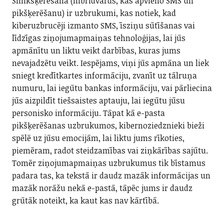
Smikšķerēšana (hibrīdvārds, kas apvieno SMS un
pikšķerēšanu) ir uzbrukumi, kas notiek, kad
kiberuzbrucēji izmanto SMS, īsziņu sūtīšanas vai
līdzīgas ziņojumapmaiņas tehnoloģijas, lai jūs
apmānītu un liktu veikt darbības, kuras jums
nevajadzētu veikt. Iespējams, viņi jūs apmāna un liek
sniegt kredītkartes informāciju, zvanīt uz tālruņa
numuru, lai iegūtu bankas informāciju, vai pārliecina
jūs aizpildīt tiešsaistes aptauju, lai iegūtu jūsu
personisko informāciju. Tāpat kā e-pasta
pikšķerēšanas uzbrukumos, kibernoziedznieki bieži
spēlē uz jūsu emocijām, lai liktu jums rīkoties,
piemēram, radot steidzamības vai ziņkārības sajūtu.
Tomēr ziņojumapmaiņas uzbrukumus tik bīstamus
padara tas, ka tekstā ir daudz mazāk informācijas un
mazāk norāžu nekā e-pastā, tāpēc jums ir daudz
grūtāk noteikt, ka kaut kas nav kārtībā.