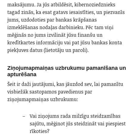
maksājumu. Ja jūs atbildēsit, kibernoziedznieks
tagad zinās, ka esat gatavs iesaistīties, un piezvanīs
jums, uzdodoties par bankas krāpšanas
izmeklēšanas nodaļas darbinieku. Pēc tam viņi
mēģinās no jums izvilināt jūsu finanšu un
kredītkartes informāciju vai pat jūsu bankas konta
piekļuves datus (lietotāju un paroli).
Ziņojumapmaiņas uzbrukumu pamanīšana un
apturēšana
Šeit ir daži jautājumi, kas jāuzdod sev, lai pamanītu
visbiežāk sastopamos pavedienus par
ziņojumapmaiņas uzbrukumu:
Vai ziņojums rada milzīgu steidzamības
sajūtu, mēģinot jūs steidzināt vai piespiest
rīkoties?