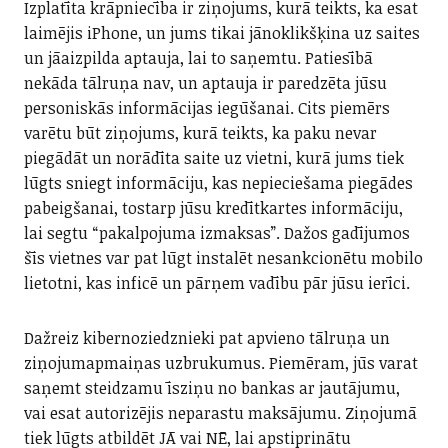
Izplatīta krāpniecība ir ziņojums, kurā teikts, ka esat
laimējis iPhone, un jums tikai jānoklikšķina uz saites
un jāaizpilda aptauja, lai to saņemtu. Patiesībā
nekāda tālruņa nav, un aptauja ir paredzēta jūsu
personiskās informācijas iegūšanai. Cits piemērs
varētu būt ziņojums, kurā teikts, ka paku nevar
piegādāt un norādīta saite uz vietni, kurā jums tiek
lūgts sniegt informāciju, kas nepieciešama piegādes
pabeigšanai, tostarp jūsu kredītkartes informāciju,
lai segtu “pakalpojuma izmaksas”. Dažos gadījumos
šīs vietnes var pat lūgt instalēt nesankcionētu mobilo
lietotni, kas inficē un pārņem vadību pār jūsu ierīci.
Dažreiz kibernoziedznieki pat apvieno tālruņa un
ziņojumapmaiņas uzbrukumus. Piemēram, jūs varat
saņemt steidzamu īsziņu no bankas ar jautājumu,
vai esat autorizējis neparastu maksājumu. Ziņojumā
tiek lūgts atbildēt JĀ vai NĒ, lai apstiprinātu