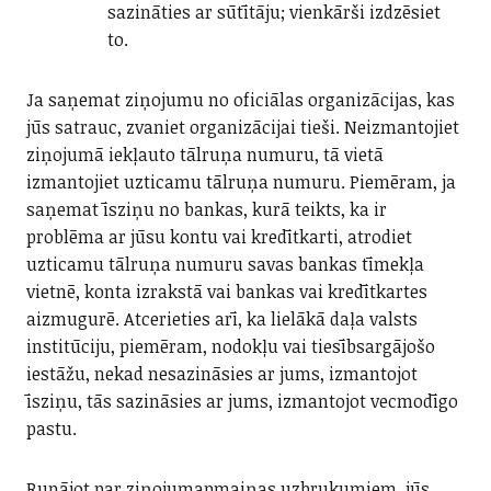
sazināties ar sūtītāju; vienkārši izdzēsiet
to.
Ja saņemat ziņojumu no oficiālas organizācijas, kas
jūs satrauc, zvaniet organizācijai tieši. Neizmantojiet
ziņojumā iekļauto tālruņa numuru, tā vietā
izmantojiet uzticamu tālruņa numuru. Piemēram, ja
saņemat īsziņu no bankas, kurā teikts, ka ir
problēma ar jūsu kontu vai kredītkarti, atrodiet
uzticamu tālruņa numuru savas bankas tīmekļa
vietnē, konta izrakstā vai bankas vai kredītkartes
aizmugurē. Atcerieties arī, ka lielākā daļa valsts
institūciju, piemēram, nodokļu vai tiesībsargājošo
iestāžu, nekad nesazināsies ar jums, izmantojot
īsziņu, tās sazināsies ar jums, izmantojot vecmodīgo
pastu.
Runājot par ziņojumapmaiņas uzbrukumiem, jūs