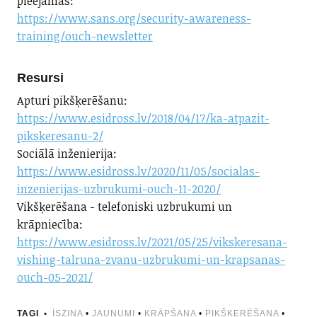
pieejamas:
https://www.sans.org/security-awareness-
training/ouch-newsletter
Resursi
Apturi pikšķerēšanu:
https://www.esidross.lv/2018/04/17/ka-atpazit-
pikskeresanu-2/
Sociālā inženierija:
https://www.esidross.lv/2020/11/05/socialas-
inzenierijas-uzbrukumi-ouch-11-2020/
Vikšķerēšana - telefoniski uzbrukumi un
krāpniecība:
https://www.esidross.lv/2021/05/25/vikskeresana-
vishing-talruna-zvanu-uzbrukumi-un-krapsanas-
ouch-05-2021/
TAGI
ĪSZIŅA
•
JAUNUMI
•
KRĀPŠANA
•
PIKŠĶERĒŠANA
•