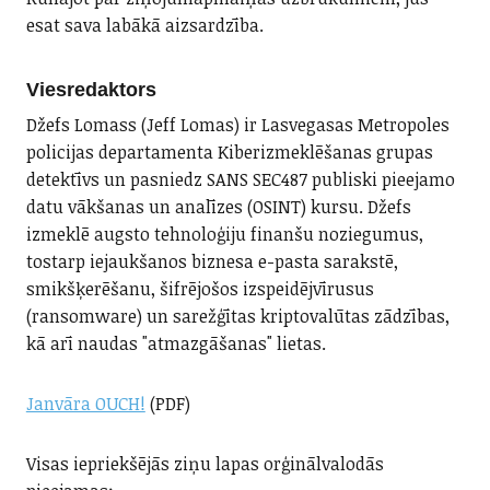
esat sava labākā aizsardzība.
Viesredaktors
Džefs Lomass (Jeff Lomas) ir Lasvegasas Metropoles
policijas departamenta Kiberizmeklēšanas grupas
detektīvs un pasniedz SANS SEC487 publiski pieejamo
datu vākšanas un analīzes (OSINT) kursu. Džefs
izmeklē augsto tehnoloģiju finanšu noziegumus,
tostarp iejaukšanos biznesa e-pasta sarakstē,
smikšķerēšanu, šifrējošos izspeidējvīrusus
(ransomware) un sarežģītas kriptovalūtas zādzības,
kā arī naudas "atmazgāšanas" lietas.
Janvāra OUCH!
(PDF)
Visas iepriekšējās ziņu lapas orģinālvalodās