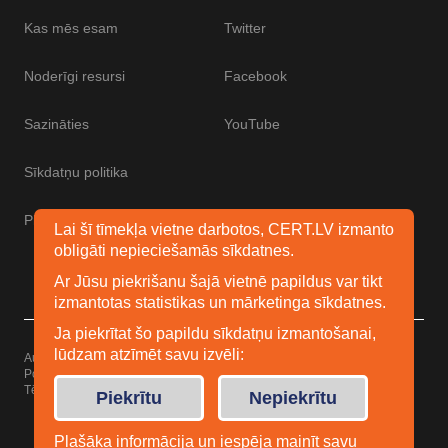
Kas mēs esam
Twitter
Noderīgi resursi
Facebook
Sazināties
YouTube
Sīkdatņu politika
Piekļūstamības paziņojums
Lai šī tīmekļa vietne darbotos, CERT.LV izmanto
obligāti nepieciešamās sīkdatnes.
Ar Jūsu piekrišanu šajā vietnē papildus var tikt
izmantotas statistikas un mārketinga sīkdatnes.
Ja piekrītat šo papildu sīkdatņu izmantošanai,
lūdzam atzīmēt savu izvēli:
Autortiesības © 2026 Esidrošs
Powered by
WordPress
Tēma: Uku no
Elmastudio
Piekrītu
Nepiekrītu
Plašāka informācija un iespēja mainīt savu