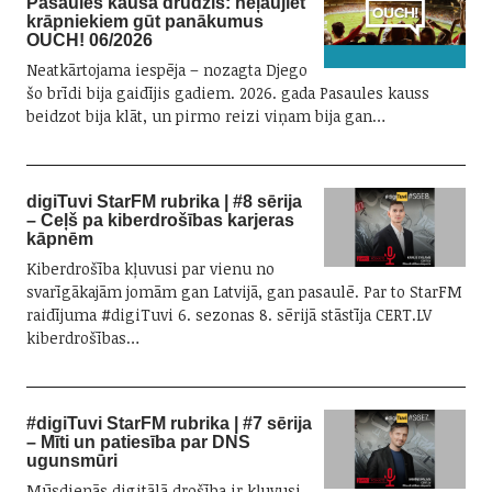
Pasaules kausa drudzis: neļaujiet
krāpniekiem gūt panākumus
OUCH! 06/2026
Neatkārtojama iespēja – nozagta Djego
šo brīdi bija gaidījis gadiem. 2026. gada Pasaules kauss
beidzot bija klāt, un pirmo reizi viņam bija gan…
digiTuvi StarFM rubrika | #8 sērija
– Ceļš pa kiberdrošības karjeras
kāpnēm
Kiberdrošība kļuvusi par vienu no
svarīgākajām jomām gan Latvijā, gan pasaulē. Par to StarFM
raidījuma #digiTuvi 6. sezonas 8. sērijā stāstīja CERT.LV
kiberdrošības…
#digiTuvi StarFM rubrika | #7 sērija
– Mīti un patiesība par DNS
ugunsmūri
Mūsdienās digitālā drošība ir kļuvusi