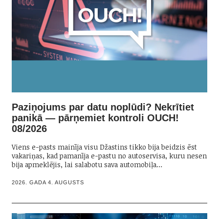
Paziņojums par datu noplūdi? Nekrītiet
panikā — pārņemiet kontroli OUCH!
08/2026
Viens e-pasts mainīja visu Džastins tikko bija beidzis ēst
vakariņas, kad pamanīja e-pastu no autoservisa, kuru nesen
bija apmeklējis, lai salabotu sava automobiļa…
2026. GADA 4. AUGUSTS