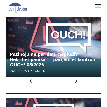
Paziņojums par datu noplūdi?
Nekrītiet panikā — pārņemiet kontroli
OUCH! 08/2026
2026. GADA 4. AUGUSTS