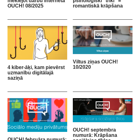
meklējot darbu internetā
psiholoģiski “triki” =
OUCH! 08/2025
romantiskā krāpšana
Viltus ziņas OUCH!
10/2020
4 kiber-āķi, kam pievērst
uzmanību digitālajā
saziņā
OUCH! septembra
numurā: Krāpšana
OUCH! februāra numurā: