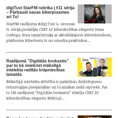
digiTuvi StarFM rubrika | #11 sērija
– Pārbaudi savas kiberprasmes
arī Tu!
StarFM raidījuma #digiTuvi 6. sezonas
11. sērijā piedalījās CERT.LV kiberdrošības eksperte Dana
Ludviga, kura iepazīstināja ar aktuālākajiem kiberdraudiem,
platformu Kibertests.lv un sniedza praktiskus…
Raidījumā “Digitālās brokastis”
par to kā neiekrist mākslīgā
intelekta radītās krāpniecības
lamatās
Mākslīgā intelekta attīstība ir padarījusi dziļviltojumu
tehnoloģijas pieejamākas un ticamākas nekā iepriekš. Par
to LR1 raidījumā “Digitālās brokastis” stāstīja CERT.LV
kiberdrošības eksperts Mārtiņš…