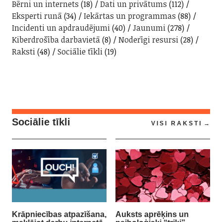
Bērni un internets
(18)
Dati un privātums
(112)
Eksperti runā
(34)
Iekārtas un programmas
(88)
Incidenti un apdraudējumi
(40)
Jaunumi
(278)
Kiberdrošība darbavietā
(8)
Noderīgi resursi
(28)
Raksti
(48)
Sociālie tīkli
(19)
Sociālie tīkli
VISI RAKSTI
Krāpniecības atpazīšana,
Auksts aprēķins un