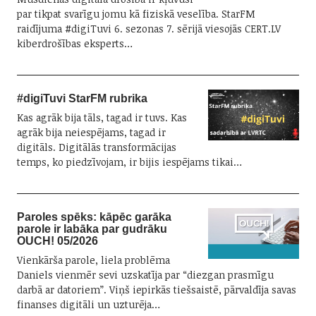
par tikpat svarīgu jomu kā fiziskā veselība. StarFM
raidījuma #digiTuvi 6. sezonas 7. sērijā viesojās CERT.LV
kiberdrošības eksperts…
#digiTuvi StarFM rubrika
Kas agrāk bija tāls, tagad ir tuvs. Kas
agrāk bija neiespējams, tagad ir
digitāls. Digitālās transformācijas
temps, ko piedzīvojam, ir bijis iespējams tikai…
Paroles spēks: kāpēc garāka
parole ir labāka par gudrāku
OUCH! 05/2026
Vienkārša parole, liela problēma
Daniels vienmēr sevi uzskatīja par “diezgan prasmīgu
darbā ar datoriem”. Viņš iepirkās tiešsaistē, pārvaldīja savas
finanses digitāli un uzturēja…