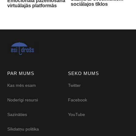
Emocionāla pazemošana
sociālajos tīklos
virtuālajās platformās
PAR MUMS
SEKO MUMS
Kas mēs esam
Twitter
Noderīgi resursi
Facebook
Sazināties
YouTube
Sīkdatņu politika