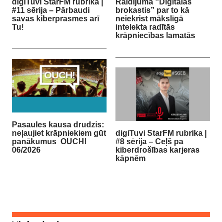
digiTuvi StarFM rubrika |
Raidījumā “Digitālās
#11 sērija – Pārbaudi
brokastis” par to kā
savas kiberprasmes arī
neiekrist mākslīgā
Tu!
intelekta radītās
krāpniecības lamatās
Pasaules kausa drudzis:
neļaujiet krāpniekiem gūt
digiTuvi StarFM rubrika |
panākumus OUCH!
#8 sērija – Ceļš pa
06/2026
kiberdrošības karjeras
kāpnēm