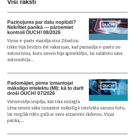
Visi raksti
Paziņojums par datu noplūdi?
Nekrītiet panikā — pārņemiet
kontroli OUCH! 08/2026
Viens e-pasts mainīja visu Džastins
tikko bija beidzis ēst vakariņas, kad pamanīja e-pastu no
autoservisa, kuru nesen bija apmeklējis, lai salabotu sava
automobiļa…
Padomājiet, pirms izmantojat
mākslīgo intelektu (MI): kā to darīt
droši OUCH! 07/2026
Vienreizēja iespēja, kas tika nozagta
Lēna nesen sāka izmantot mākslīgā intelekta sarunu botu,
lai vieglāk tiktu galā ar savu aizņemto ikdienu. Viņai
patika,…