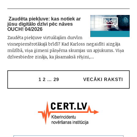
Zaudēta piekļuve: kas notiek ar
jūsu digitālo dzīvi pēc nāves
OUCH! 04/2026
Zaudēta piekļuve virtuālajām durvīm
visnepiemērotākajā brīdī? Kad Karloss negaidīti aizgāja
mūžībā, viņa ģimeni pārņēma skumjas un apjukums. Viņa
dzīvesbiedre zināja, ka jāsamaksā rēķini,…
1
2
…
29
VECĀKI RAKSTI