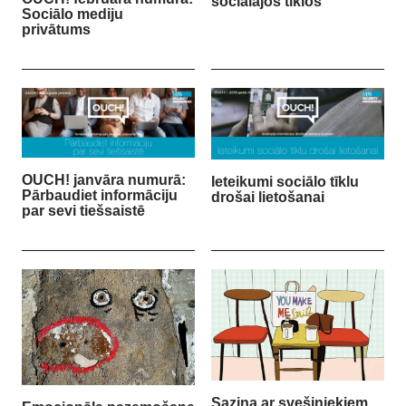
sociālajos tīklos
Sociālo mediju
privātums
OUCH! janvāra numurā:
Ieteikumi sociālo tīklu
Pārbaudiet informāciju
drošai lietošanai
par sevi tiešsaistē
Saziņa ar svešiniekiem