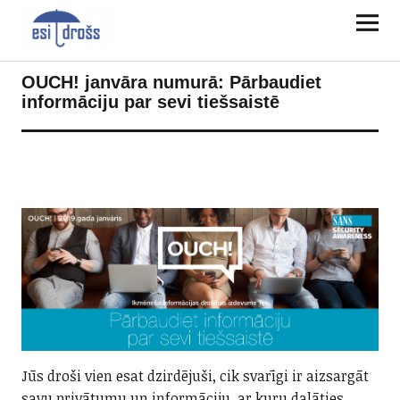
OUCH! janvāra numurā: Pārbaudiet
informāciju par sevi tiešsaistē
Jūs droši vien esat dzirdējuši, cik svarīgi ir aizsargāt
savu privātumu un informāciju, ar kuru dalāties