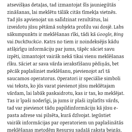
atsevišķas detaļas, tad izmantojat šīs jauniegūtās
zināšanas, lai meklētu tālāk citās tīmekļa vietnēs.
Tad jūs apvienojat un salīdzinat rezultātus, lai
izveidotu jūsu pētāmā subjekta profilu vai dosjē. Labs
sākumpunkts ir meklēšanas rīki, tādi kā
Google
,
Bing
vai
DuckDuckGo
. Katrs no tiem ir noindeksējis kādu
atšķirīgu informāciju par jums, tāpēc sāciet savu
izpēti, izmantojot vairāk nekā tikai vienu meklēšanas
rīku. Sāciet ar sava vārda ierakstīšanu pēdiņās, bet
pēcāk paplašiniet meklēšanu, pievienojot arī tā
saucamos operatorus. Operatori ir speciālie simboli
vai teksts, ko jūs varat pievienot jūsu meklētajam
vārdam, lai labāk paskaidrotu, kas ir tas, ko meklējat.
Tas ir īpaši noderīgi, ja jums ir plaši izplatīts vārds,
tad var pievienot tādu papildinformāciju kā jūsu e-
pasta adrese vai pilsēta, kurā dzīvojat. Iegūstiet
vairāk informācijas par operatoriem un paplašinātās
meklēšanas metodēm Resursu sadaļā raksta beigās.