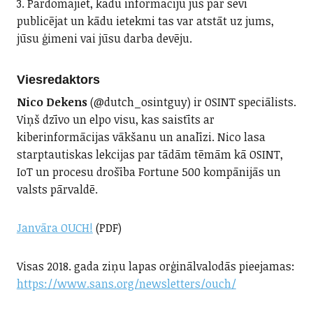
3. Pārdomājiet, kādu informāciju jūs par sevi
publicējat un kādu ietekmi tas var atstāt uz jums,
jūsu ģimeni vai jūsu darba devēju.
Viesredaktors
Nico Dekens
(@dutch_osintguy) ir OSINT speciālists.
Viņš dzīvo un elpo visu, kas saistīts ar
kiberinformācijas vākšanu un analīzi. Nico lasa
starptautiskas lekcijas par tādām tēmām kā OSINT,
IoT un procesu drošība Fortune 500 kompānijās un
valsts pārvaldē.
Janvāra OUCH!
(PDF)
Visas 2018. gada ziņu lapas orģinālvalodās pieejamas:
https://www.sans.org/newsletters/ouch/