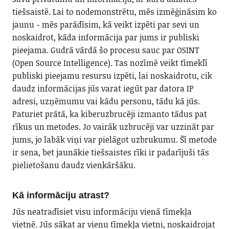
tiešsaistē. Lai to nodemonstrētu, mēs izmēģināsim ko
jaunu - mēs parādīsim, kā veikt izpēti par sevi un
noskaidrot, kāda informācija par jums ir publiski
pieejama. Gudrā vārdā šo procesu sauc par OSINT
(Open Source Intelligence). Tas nozīmē veikt tīmeklī
publiski pieejamu resursu izpēti, lai noskaidrotu, cik
daudz informācijas jūs varat iegūt par datora IP
adresi, uzņēmumu vai kādu personu, tādu kā jūs.
Paturiet prātā, ka kiberuzbrucēji izmanto tādus pat
rīkus un metodes. Jo vairāk uzbrucēji var uzzināt par
jums, jo labāk viņi var pielāgot uzbrukumu. Šī metode
ir sena, bet jaunākie tiešsaistes rīki ir padarījuši tās
pielietošanu daudz vienkāršāku.
Kā informāciju atrast?
Jūs neatradīsiet visu informāciju vienā tīmekļa
vietnē. Jūs sākat ar vienu tīmekļa vietni, noskaidrojat