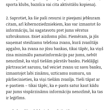
sporta klubs, baznīca vai cita aktivitāšu kopiena).
2. Saprotiet, ka šie paši resursi ir pieejami jebkuram
citam, arī kibernoziedzniekiem, kas var izmantot šo
informāciju, lai sagatavotu pret jums vērstus
uzbrukumus. Esiet aizdomu pilni. Piemēram, ja jūs
saņemat steidzamu telefona zvanu, kurā zvanītājs
apgalvo, ka zvana no jūsu bankas, tikai tāpēc, ka viņš
zina minimālu pamatinformāciju par jums, nebūt
nenozīmē, ka viņš tiešām pārstāv banku. Pieklājīgi
pārtrauciet sarunu, tad veiciet zvanu uz savu banku,
izmantojot labi zināmu, uzticamu numuru, un
pārliecinieties, ka viņi tiešām zvanīja. Tieši tāpat ar
e-pastiem – tikai tāpēc, ka e-pasts satur kaut kādu
par jums vispārzināmu informāciju nenozīmē, ka tas
ir leģitīms.