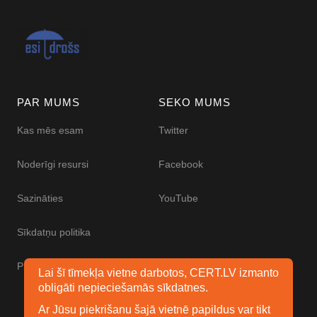
PAR MUMS
SEKO MUMS
Kas mēs esam
Twitter
Noderīgi resursi
Facebook
Sazināties
YouTube
Sīkdatņu politika
Piekļūstamības paziņojums
Lai šī tīmekļa vietne darbotos, CERT.LV izmanto
obligāti nepieciešamās sīkdatnes.
Ar Jūsu piekrišanu šajā vietnē papildus var tikt