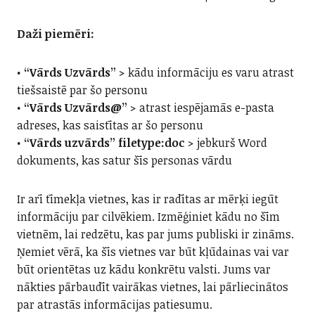
Daži piemēri:
•
“Vārds Uzvārds”
> kādu informāciju es varu atrast
tiešsaistē par šo personu
•
“Vārds Uzvārds@”
> atrast iespējamās e-pasta
adreses, kas saistītas ar šo personu
•
“Vārds uzvārds” filetype:doc
> jebkurš Word
dokuments, kas satur šīs personas vārdu
Ir arī tīmekļa vietnes, kas ir radītas ar mērķi iegūt
informāciju par cilvēkiem. Izmēģiniet kādu no šīm
vietnēm, lai redzētu, kas par jums publiski ir zināms.
Ņemiet vērā, ka šīs vietnes var būt kļūdainas vai var
būt orientētas uz kādu konkrētu valsti. Jums var
nākties pārbaudīt vairākas vietnes, lai pārliecinātos
par atrastās informācijas patiesumu.