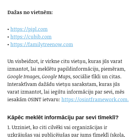
Dažas no vietnēm:
•
https://pipl.com
•
https://cubib.com
•
https://familytreenow.com
Un visbeidzot, ir virkne citu vietņu, kuras jūs varat
izmantot, lai meklētu papildinformāciju, piemēram,
Google Images
,
Google Maps
, sociālie tīkli un citas.
Interaktīvam dažādu vietņu sarakstam, kuras jūs
varat izmantot, lai iegūtu informāciju par sevi, mēs
iesakām OSINT ietvaru:
https://osintframework.com.
Kāpēc meklēt informāciju par sevi tīmeklī?
1. Uzziniet, ko citi cilvēki vai organizācijas ir
uzkrājušas vai publicējušas par jums tīmeklī (skola,