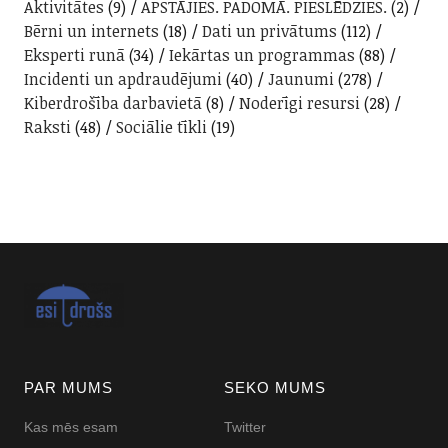
Aktivitātes
(9)
APSTĀJIES. PADOMĀ. PIESLĒDZIES.
(2)
Bērni un internets
(18)
Dati un privātums
(112)
Eksperti runā
(34)
Iekārtas un programmas
(88)
Incidenti un apdraudējumi
(40)
Jaunumi
(278)
Kiberdrošība darbavietā
(8)
Noderīgi resursi
(28)
Raksti
(48)
Sociālie tīkli
(19)
PAR MUMS
SEKO MUMS
Kas mēs esam
Twitter