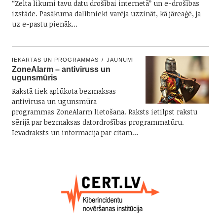
“Zelta likumi tavu datu drošībai internetā” un e-drošības
izstāde. Pasākuma dalībnieki varēja uzzināt, kā jāreaģē, ja
uz e-pastu pienāk…
IEKĀRTAS UN PROGRAMMAS
JAUNUMI
ZoneAlarm – antivīruss un
ugunsmūris
Rakstā tiek aplūkota bezmaksas
antivīrusa un ugunsmūra
programmas ZoneAlarm lietošana. Raksts ietilpst rakstu
sērijā par bezmaksas datordrošības programmatūru.
Ievadraksts un informācija par citām…