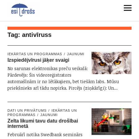
Tag:
antivīruss
IEKĀRTAS UN PROGRAMMAS
JAUNUMI
Izspiedējvīrusi jāķer svaigi
No sarunas elektronikas preču veikalā:
Pārdevējs: Šis videoreģistrators
automašīnām ir no lētākajiem, bet tiešām labs. Mūsu
priekšnieks arī tādu nopirka. Pircējs (ziņkārīgi): Un…
DATI UN PRIVĀTUMS
IEKĀRTAS UN
PROGRAMMAS
JAUNUMI
Zelta likumi tavu datu drošībai
internetā
Februārī notika Swedbank seminārs