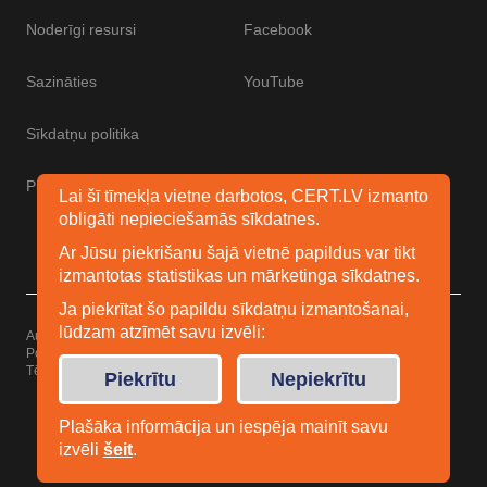
Noderīgi resursi
Facebook
Sazināties
YouTube
Sīkdatņu politika
Piekļūstamības paziņojums
Lai šī tīmekļa vietne darbotos, CERT.LV izmanto
obligāti nepieciešamās sīkdatnes.
Ar Jūsu piekrišanu šajā vietnē papildus var tikt
izmantotas statistikas un mārketinga sīkdatnes.
Ja piekrītat šo papildu sīkdatņu izmantošanai,
lūdzam atzīmēt savu izvēli:
Autortiesības © 2026 Esidrošs
Powered by
WordPress
Tēma: Uku no
Elmastudio
Piekrītu
Nepiekrītu
Plašāka informācija un iespēja mainīt savu
izvēli
šeit
.
Facebook
Youtube
Twitter