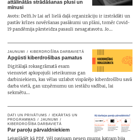
attālinātās strādāšanas plusi un
mīnusi
Avots: Delfi.lv Lai arī lielā daļā organizāciju ir izstrādāti un
pastāv krīzes novēršanas pasākumi un plāni, tomēr Covid-
19 pandēmija pārsteidza pasauli nesagatavotu. Jo…
JAUNUMI
KIBERDROŠĪBA DARBAVIETĀ
Apgūsti kiberdrošības pamatus
Digitālajā rokasgrāmatā esam
vienuviet apkopojuši ieteikumus gan
darbiniekiem, kas vēlas uzlabot vispārējo kiberdrošību savā
darba vietā, gan uzņēmumu un iestāžu vadībai, lai
sekmētu…
DATI UN PRIVĀTUMS
IEKĀRTAS UN
PROGRAMMAS
JAUNUMI
KIBERDROŠĪBA DARBAVIETĀ
Par paroļu pārvaldniekiem
Lejuplādēt kā PDF. Vēl pavisam nesen mums katram bija