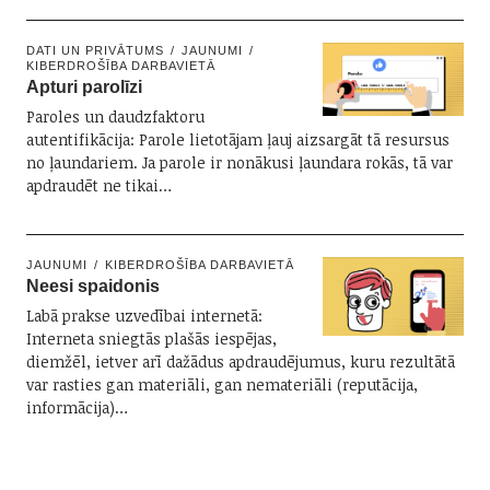
DATI UN PRIVĀTUMS
JAUNUMI
KIBERDROŠĪBA DARBAVIETĀ
Apturi parolīzi
Paroles un daudzfaktoru
autentifikācija: Parole lietotājam ļauj aizsargāt tā resursus
no ļaundariem. Ja parole ir nonākusi ļaundara rokās, tā var
apdraudēt ne tikai…
JAUNUMI
KIBERDROŠĪBA DARBAVIETĀ
Neesi spaidonis
Labā prakse uzvedībai internetā:
Interneta sniegtās plašās iespējas,
diemžēl, ietver arī dažādus apdraudējumus, kuru rezultātā
var rasties gan materiāli, gan nemateriāli (reputācija,
informācija)…