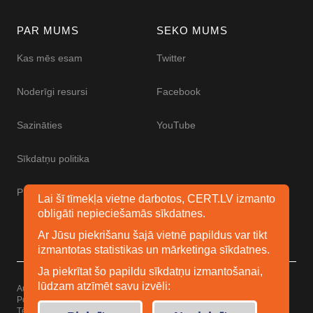
PAR MUMS
SEKO MUMS
Kas mēs esam
Twitter
Noderīgi resursi
Facebook
Sazināties
YouTube
Sīkdatņu politika
Piekļūstamības paziņojums
Lai šī tīmekļa vietne darbotos, CERT.LV izmanto
obligāti nepieciešamās sīkdatnes.
Ar Jūsu piekrišanu šajā vietnē papildus var tikt
izmantotas statistikas un mārketinga sīkdatnes.
Ja piekrītat šo papildu sīkdatņu izmantošanai,
lūdzam atzīmēt savu izvēli:
Autortiesības © 2026 Esidrošs
Powered by
WordPress
Tēma: Uku no
Elmastudio