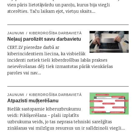
vien pāris lietotājvārdu un paroļu, kurus bija viegli
atcerēties. Taču laikam ejot, vietņu skaits…
JAUNUMI
KIBERDROŠĪBA DARBAVIETĀ
Neļauj parolizēt savu darbavietu
CERT.LV pieredze darbā ar
kiberincidentiem liecina, ka visbiežāk
incidenti notiek tieši kiberdrošības labās prakses
neievērošanas dēļ: tiek izmantotas pārāk vienkāršas
paroles vai nav…
JAUNUMI
KIBERDROŠĪBA DARBAVIETĀ
Atpazīsti muļķerēšanu
Biežāk sastopamie kiberuzbrukumu
veidi: Pikšķerēšana – plaši izplatīts
uzbrukuma veids, jo tas neprasa tehniski sarežģītas
zināšanas vai milzīgus resursus un ir salīdzinoši viegli…