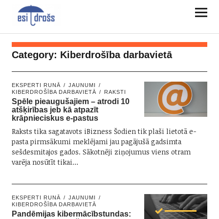
Category:
Kiberdrošība darbavietā
EKSPERTI RUNĀ
JAUNUMI
KIBERDROŠĪBA DARBAVIETĀ
RAKSTI
Spēle pieaugušajiem – atrodi 10
atšķirības jeb kā atpazīt
krāpnieciskus e-pastus
Raksts tika sagatavots iBizness Šodien tik plaši lietotā e-
pasta pirmsākumi meklējami jau pagājušā gadsimta
sešdesmitajos gados. Sākotnēji ziņojumus viens otram
varēja nosūtīt tikai…
EKSPERTI RUNĀ
JAUNUMI
KIBERDROŠĪBA DARBAVIETĀ
Pandēmijas kibermācībstundas: