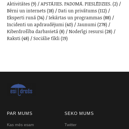
Aktivitātes
(9)
APSTĀJIES. PADOMĀ. PIESLĒDZIES.
(2)
Bērni un internets
(18)
Dati un privātums
(112)
Eksperti runā
(34)
Iekārtas un programmas
(88)
Incidenti un apdraudējumi
(40)
Jaunumi
(278)
Kiberdrošība darbavietā
(8)
Noderīgi resursi
(28)
Raksti
(48)
Sociālie tīkli
(19)
PAR MUMS
SEKO MUMS
Kas mēs esam
Twitter