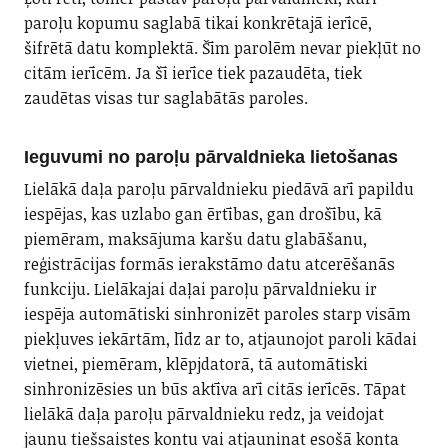
paroļu kopumu saglabā tikai konkrētajā ierīcē,
šifrētā datu komplektā. Šīm parolēm nevar piekļūt no
citām ierīcēm. Ja šī ierīce tiek pazaudēta, tiek
zaudētas visas tur saglabātās paroles.
Ieguvumi no paroļu pārvaldnieka lietošanas
Lielākā daļa paroļu pārvaldnieku piedāvā arī papildu
iespējas, kas uzlabo gan ērtības, gan drošību, kā
piemēram, maksājuma karšu datu glabāšanu,
reģistrācijas formās ierakstāmo datu atcerēšanās
funkciju. Lielākajai daļai paroļu pārvaldnieku ir
iespēja automātiski sinhronizēt paroles starp visām
piekļuves iekārtām, līdz ar to, atjaunojot paroli kādai
vietnei, piemēram, klēpjdatorā, tā automātiski
sinhronizēsies un būs aktīva arī citās ierīcēs. Tāpat
lielākā daļa paroļu pārvaldnieku redz, ja veidojat
jaunu tiešsaistes kontu vai atjauninat esošā konta