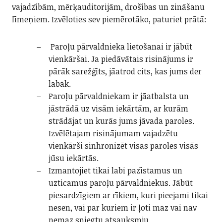
vajadzībām, mērķauditorijām, drošības un zināšanu
līmeņiem. Izvēloties sev piemērotāko, paturiet prātā:
Paroļu pārvaldnieka lietošanai ir jābūt
vienkāršai. Ja piedāvātais risinājums ir
pārāk sarežģīts, jāatrod cits, kas jums der
labāk.
Paroļu pārvaldniekam ir jāatbalsta un
jāstrādā uz visām iekārtām, ar kurām
strādājat un kurās jums jāvada paroles.
Izvēlētajam risinājumam vajadzētu
vienkārši sinhronizēt visas paroles visās
jūsu iekārtās.
Izmantojiet tikai labi pazīstamus un
uzticamus paroļu pārvaldniekus. Jābūt
piesardzīgiem ar rīkiem, kuri pieejami tikai
nesen, vai par kuriem ir ļoti maz vai nav
nemaz sniegtu atsauksmju.