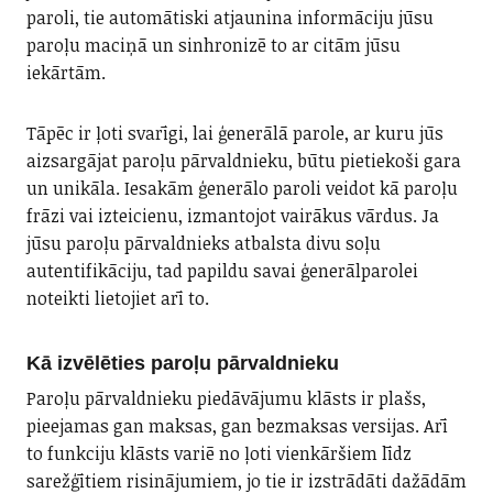
paroli, tie automātiski atjaunina informāciju jūsu
paroļu maciņā un sinhronizē to ar citām jūsu
iekārtām.
Tāpēc ir ļoti svarīgi, lai ģenerālā parole, ar kuru jūs
aizsargājat paroļu pārvaldnieku, būtu pietiekoši gara
un unikāla. Iesakām ģenerālo paroli veidot kā paroļu
frāzi vai izteicienu, izmantojot vairākus vārdus. Ja
jūsu paroļu pārvaldnieks atbalsta divu soļu
autentifikāciju, tad papildu savai ģenerālparolei
noteikti lietojiet arī to.
Kā izvēlēties paroļu pārvaldnieku
Paroļu pārvaldnieku piedāvājumu klāsts ir plašs,
pieejamas gan maksas, gan bezmaksas versijas. Arī
to funkciju klāsts variē no ļoti vienkāršiem līdz
sarežģītiem risinājumiem, jo tie ir izstrādāti dažādām