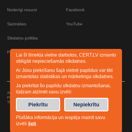
Noderīgi resursi
Facebook
Sazināties
YouTube
Sīkdatņu politika
Piekļūstamības paziņojums
Lai šī tīmekļa vietne darbotos, CERT.LV izmanto
obligāti nepieciešamās sīkdatnes.
Ar Jūsu piekrišanu šajā vietnē papildus var tikt
izmantotas statistikas un mārketinga sīkdatnes.
Ja piekrītat šo papildu sīkdatņu izmantošanai,
lūdzam atzīmēt savu izvēli:
Autortiesības © 2026 Esidrošs
Powered by
WordPress
Tēma: Uku no
Elmastudio
Piekrītu
Nepiekrītu
Plašāka informācija un iespēja mainīt savu
izvēli
šeit
.
Facebook
Youtube
Twitter