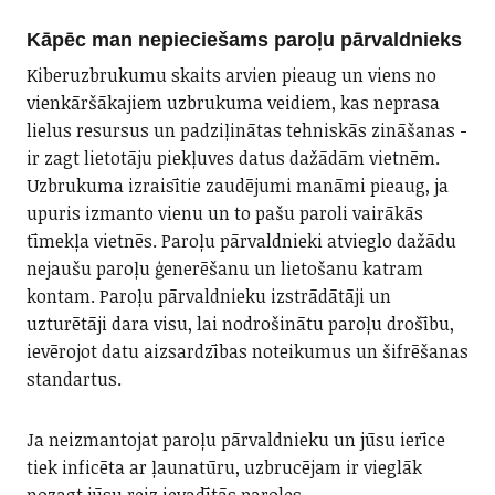
Kāpēc man nepieciešams paroļu pārvaldnieks
Kiberuzbrukumu skaits arvien pieaug un viens no
vienkāršākajiem uzbrukuma veidiem, kas neprasa
lielus resursus un padziļinātas tehniskās zināšanas -
ir zagt lietotāju piekļuves datus dažādām vietnēm.
Uzbrukuma izraisītie zaudējumi manāmi pieaug, ja
upuris izmanto vienu un to pašu paroli vairākās
tīmekļa vietnēs. Paroļu pārvaldnieki atvieglo dažādu
nejaušu paroļu ģenerēšanu un lietošanu katram
kontam. Paroļu pārvaldnieku izstrādātāji un
uzturētāji dara visu, lai nodrošinātu paroļu drošību,
ievērojot datu aizsardzības noteikumus un šifrēšanas
standartus.
Ja neizmantojat paroļu pārvaldnieku un jūsu ierīce
tiek inficēta ar ļaunatūru, uzbrucējam ir vieglāk