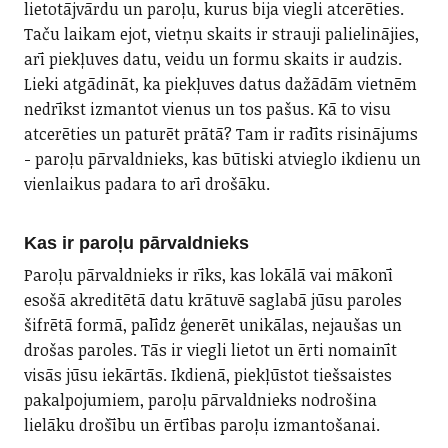
lietotājvārdu un paroļu, kurus bija viegli atcerēties.
Taču laikam ejot, vietņu skaits ir strauji palielinājies,
arī piekļuves datu, veidu un formu skaits ir audzis.
Lieki atgādināt, ka piekļuves datus dažādām vietnēm
nedrīkst izmantot vienus un tos pašus. Kā to visu
atcerēties un paturēt prātā? Tam ir radīts risinājums
- paroļu pārvaldnieks, kas būtiski atvieglo ikdienu un
vienlaikus padara to arī drošāku.
Kas ir paroļu pārvaldnieks
Paroļu pārvaldnieks ir rīks, kas lokālā vai mākonī
esošā akreditētā datu krātuvē saglabā jūsu paroles
šifrētā formā, palīdz ģenerēt unikālas, nejaušas un
drošas paroles. Tās ir viegli lietot un ērti nomainīt
visās jūsu iekārtās. Ikdienā, piekļūstot tiešsaistes
pakalpojumiem, paroļu pārvaldnieks nodrošina
lielāku drošību un ērtības paroļu izmantošanai.