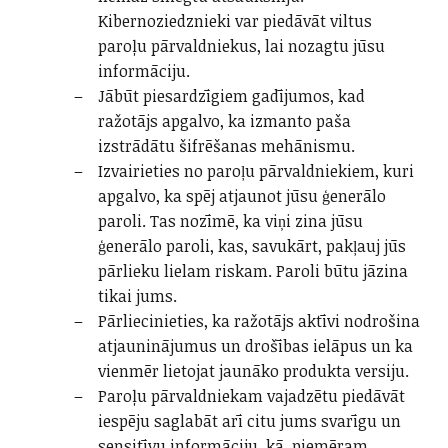
Kibernoziedznieki var piedāvāt viltus
paroļu pārvaldniekus, lai nozagtu jūsu
informāciju.
Jābūt piesardzīgiem gadījumos, kad
ražotājs apgalvo, ka izmanto paša
izstrādātu šifrēšanas mehānismu.
Izvairieties no paroļu pārvaldniekiem, kuri
apgalvo, ka spēj atjaunot jūsu ģenerālo
paroli. Tas nozīmē, ka viņi zina jūsu
ģenerālo paroli, kas, savukārt, pakļauj jūs
pārlieku lielam riskam. Paroli būtu jāzina
tikai jums.
Pārliecinieties, ka ražotājs aktīvi nodrošina
atjauninājumus un drošības ielāpus un ka
vienmēr lietojat jaunāko produkta versiju.
Paroļu pārvaldniekam vajadzētu piedāvāt
iespēju saglabāt arī citu jums svarīgu un
sensitīvu informāciju, kā, piemēram,