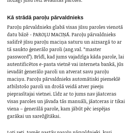
nozagt jūsu reiz ievadītās paroles.
Kā strādā paroļu pārvaldnieks
Paroļu pārvaldnieks glabā visas jūsu paroles vienotā
datu bāzē - PAROĻU MACIŅĀ. Paroļu pārvaldnieks
sašifrē jūsu paroļu maciņa saturu un aizsargā to ar
tā saukto ģenerālo paroli (ang.val. “master
password”). Brīdī, kad jums vajadzīga kāda parole, lai
autentificētos e-pasta vietnē vai interneta bankā, jūs
ievadāt ģenerālo paroli un atverat savu paroļu
maciņu. Paroļu pārvaldnieks automātiski piemeklē
atbilstošo paroli un drošā veidā atver pieeju
pieprasītajai vietnei. Līdz ar to jums nav jāatceras
visas paroles un jāvada tās manuāli, jāatceras ir tikai
viena – ģenerālā parole, kam jābūt pēc iespējas
garākai un sarežģītākai.
Ļoti reti, tomēr pastāv paroļu pārvaldnieki, kuri