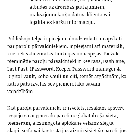
atbildes uz drošības jautājumiem,
maksājumu karšu datus, klienta vai
lojalitātes karšu informāciju.
Publiskajā telpā ir pieejami daudz raksti un apskati
par paroļu pārvaldniekiem. Ir pieejami arī materiāli,
kur tiek salīdzinātas funkcijas un iespējas. Biežāk
pieminētie paroļu pārvaldnieki ir KeyPass, Dashlane,
Last Past, 1Password, Keeper Password manager &
Digital Vault, Zoho Vault un citi, tomēr atgādinām, ka
katrs pats izvēlas sev piemērotāko savām
vajadzībām.
Kad paroļu pārvaldnieks ir izvēlēts, iesakām apsvērt
iespēju savu ģenerālo paroli noglabāt drošā vietā,
piemēram, aizzīmogotā aploksnē vēlams slēgtā
skapī, seifā vai kastē. Ja jūs aizmirsīsiet šo paroli, jūs