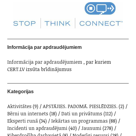
Informācija par apdraudējumiem
Informācija par apdraudējumiem
, par kuriem
CERT.LV izsūta brīdinājumus
Kategorijas
Aktivitātes
(9)
APSTĀJIES. PADOMĀ. PIESLĒDZIES.
(2)
Bērni un internets
(18)
Dati un privātums
(112)
Eksperti runā
(34)
Iekārtas un programmas
(88)
Incidenti un apdraudējumi
(40)
Jaunumi
(278)
Kiberdrošība darbavietā
(8)
Noderīgi resursi
(28)