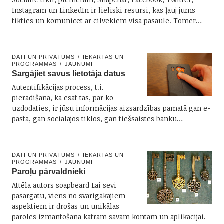
Instagram un LinkedIn ir lieliski resursi, kas ļauj jums
tikties un komunicēt ar cilvēkiem visā pasaulē. Tomēr…
DATI UN PRIVĀTUMS
IEKĀRTAS UN
PROGRAMMAS
JAUNUMI
Sargājiet savus lietotāja datus
Autentifikācijas process, t.i.
pierādīšana, ka esat tas, par ko
uzdodaties, ir jūsu informācijas aizsardzības pamatā gan e-
pastā, gan sociālajos tīklos, gan tiešsaistes banku…
DATI UN PRIVĀTUMS
IEKĀRTAS UN
PROGRAMMAS
JAUNUMI
Paroļu pārvaldnieki
Attēla autors soapbeard Lai sevi
pasargātu, viens no svarīgākajiem
aspektiem ir drošas un unikālas
paroles izmantošana katram savam kontam un aplikācijai.