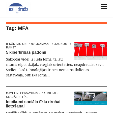
Tag:
MFA
IEKĀRTAS UN PROGRAMMAS
JAUNUMI
RAKSTI
5 kibertīrības padomi
Sakoptai videi ir liela loma, tā ļauj
mums elpot dziļāk, vieglāk orientēties, neapdraudēt sevi.
Šodien, kad tehnoloģijas ir neatņemama ikdienas
sastāvdaļa, būtiska loma…
DATI UN PRIVĀTUMS
JAUNUMI
SOCIĀLIE TĪKLI
Ieteikumi sociālo tīklu drošai
lietošanai
Sociālie tīkli, piemēram, Snapchat, Facebook, Twitter,