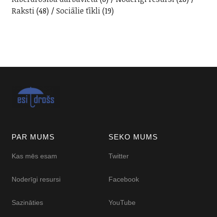
Raksti
(48)
Sociālie tīkli
(19)
PAR MUMS
SEKO MUMS
Kas mēs esam
Twitter
Noderīgi resursi
Facebook
Sazināties
YouTube