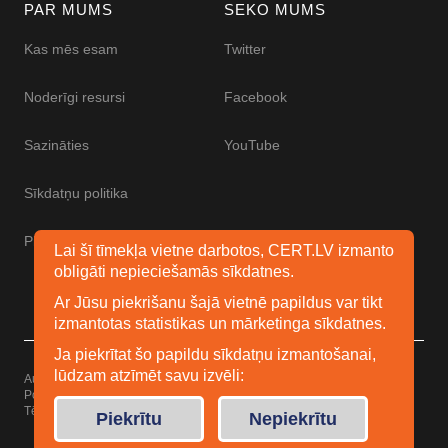
PAR MUMS
SEKO MUMS
Kas mēs esam
Twitter
Noderīgi resursi
Facebook
Sazināties
YouTube
Sīkdatņu politika
Piekļūstamības paziņojums
Lai šī tīmekļa vietne darbotos, CERT.LV izmanto
obligāti nepieciešamās sīkdatnes.
Ar Jūsu piekrišanu šajā vietnē papildus var tikt
izmantotas statistikas un mārketinga sīkdatnes.
Ja piekrītat šo papildu sīkdatņu izmantošanai,
lūdzam atzīmēt savu izvēli:
Autortiesības © 2026 Esidrošs
Powered by
WordPress
Tēma: Uku no
Elmastudio
Piekrītu
Nepiekrītu