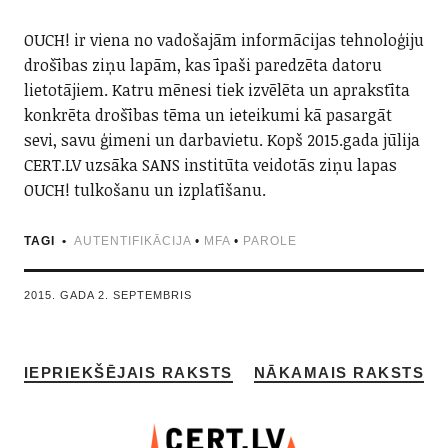
OUCH! ir viena no vadošajām informācijas tehnoloģiju
drošības ziņu lapām, kas īpaši paredzēta datoru
lietotājiem. Katru mēnesi tiek izvēlēta un aprakstīta
konkrēta drošības tēma un ieteikumi kā pasargāt
sevi, savu ģimeni un darbavietu. Kopš 2015.gada jūlija
CERT.LV uzsāka SANS institūta veidotās ziņu lapas
OUCH! tulkošanu un izplatīšanu.
TAGI
AUTENTIFIKĀCIJA
•
MFA
•
PAROLE
2015. GADA 2. SEPTEMBRIS
IEPRIEKŠĒJAIS RAKSTS
NĀKAMAIS RAKSTS