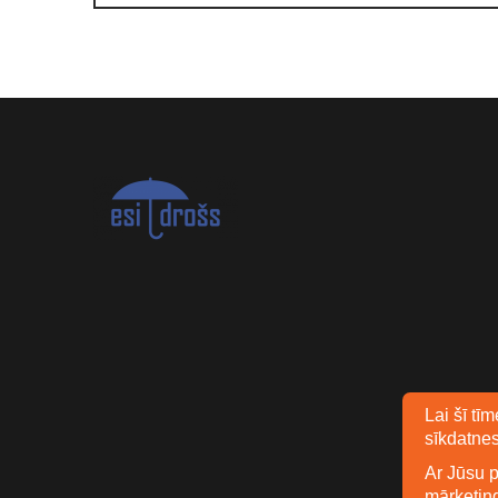
Lai šī tī
sīkdatnes
Ar Jūsu p
mārketin