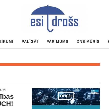
EIKUMI
PALĪGĀ!
PAR MUMS
DNS MŪRIS
NUMI
šības
UCH!