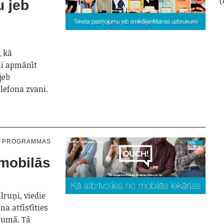
u jeb
, kā
ai apmānīt
jeb
elefona zvani.
N PROGRAMMAS
 mobilās
lruņi, viedie
na attīstīties
trumā. Tā