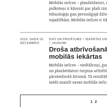
Mobilās ierīces – planšetdatori, 
pulksteņi ir kļuvuši par plaši i
tehnoloģiju gan personīgajā dzīv
vajadzībām. Mobilās ierīces ir t
2016. GADA 16.
DATI UN PRIVĀTUMS
IEKĀRTAS U
DECEMBRIS
JAUNUMI
Droša atbrīvošan
mobilās iekārtas
Mobilās ierīces – viedtālruņi, gu
un planšetdatori turpina attīstīt
pārsteidzošā ātrumā. Tā rezultāt
mēdz mainīt savas mobilās ierīc
1
2