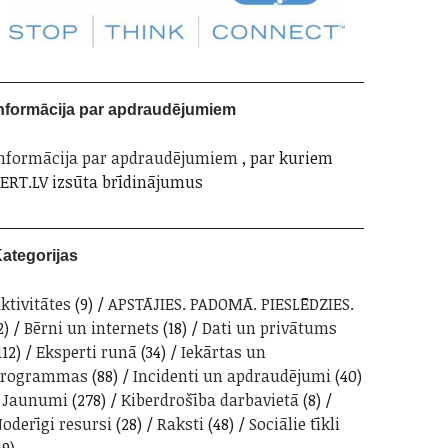
nformācija par apdraudējumiem
nformācija par apdraudējumiem
, par kuriem
ERT.LV izsūta brīdinājumus
ategorijas
ktivitātes
(9)
APSTĀJIES. PADOMĀ. PIESLĒDZIES.
2)
Bērni un internets
(18)
Dati un privātums
112)
Eksperti runā
(34)
Iekārtas un
programmas
(88)
Incidenti un apdraudējumi
(40)
Jaunumi
(278)
Kiberdrošība darbavietā
(8)
oderīgi resursi
(28)
Raksti
(48)
Sociālie tīkli
19)