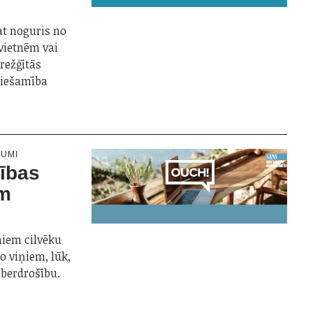
at noguris no
vietnēm vai
arežģītās
ciešamība
NUMI
šības
ām
niem cilvēku
o viņiem, lūk,
iberdrošību.