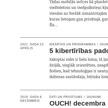
Tādas mobilās ierīces kā planšet
viedtelefoni un viedpulksteņi kļ
vienām no biežāk izmantotajām 
kuras lietojam gan privātajā, ga
Šīs…
2021. GADA 23.
IEKĀRTAS UN PROGRAMMAS
JAU
APRĪLIS
5 kibertīrības pa
Sakoptai videi ir liela loma, tā 
dziļāk, vieglāk orientēties, neap
Šodien, kad tehnoloģijas ir ne
ikdienas sastāvdaļa, būtiska l
2019. GADA 9.
DATI UN PRIVĀTUMS
JAUNUMI
DECEMBRIS
OUCH! decembra 