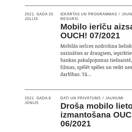
2021. GADA 20.
IEKĀRTAS UN PROGRAMMAS
JAU
JŪLIJS
RESURSI
Mobilo ierīču aizs
OUCH! 07/2021
Mobilās ierīces nodrošina lielisk
sazināties ar draugiem, iepirkti
bankas pakalpojumus tiešsaistē,
filmas, spēlēt spēles un veikt n
darbības. Tā…
2021. GADA 8.
DATI UN PRIVĀTUMS
JAUNUMI
JŪNIJS
Droša mobilo liet
izmantošana OUC
06/2021