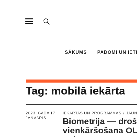
SĀKUMS
PADOMI UN IET
Tag:
mobilā iekārta
2023. GADA 17.
IEKĀRTAS UN PROGRAMMAS
JAU
JANVĀRIS
Biometrija — dro
vienkāršošana O