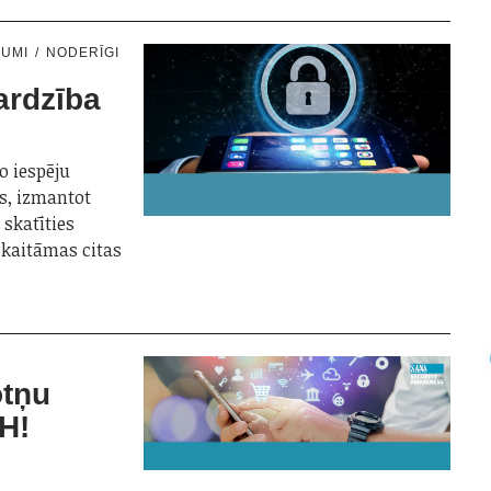
NUMI
NODERĪGI
ardzība
o iespēju
es, izmantot
 skatīties
eskaitāmas citas
otņu
H!