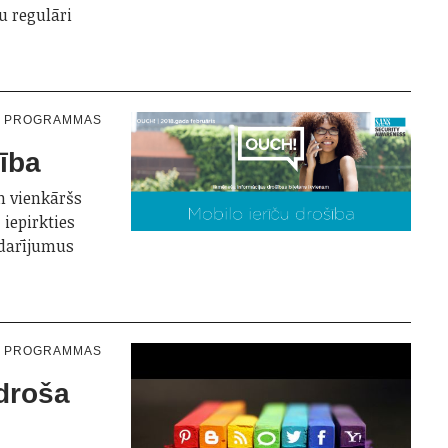
u regulāri
N PROGRAMMAS
šība
un vienkāršs
 iepirkties
 darījumus
N PROGRAMMAS
 droša