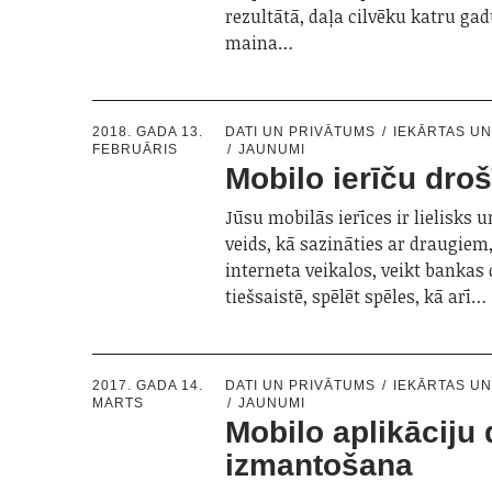
rezultātā, daļa cilvēku katru gad
maina…
2018. GADA 13.
DATI UN PRIVĀTUMS
IEKĀRTAS U
FEBRUĀRIS
JAUNUMI
Mobilo ierīču dro
Jūsu mobilās ierīces ir lielisks 
veids, kā sazināties ar draugiem,
interneta veikalos, veikt bankas
tiešsaistē, spēlēt spēles, kā arī…
2017. GADA 14.
DATI UN PRIVĀTUMS
IEKĀRTAS U
MARTS
JAUNUMI
Mobilo aplikāciju
izmantošana