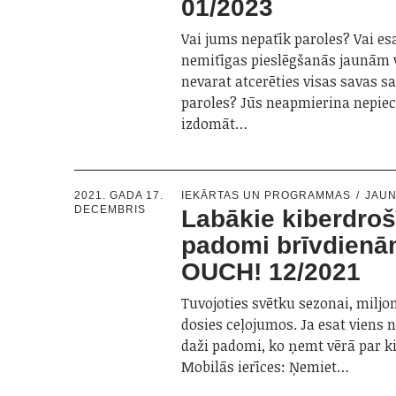
01/2023
Vai jums nepatīk paroles? Vai es
nemitīgas pieslēgšanās jaunām 
nevarat atcerēties visas savas s
paroles? Jūs neapmierina nepie
izdomāt…
2021. GADA 17.
IEKĀRTAS UN PROGRAMMAS
JAU
DECEMBRIS
Labākie kiberdro
padomi brīvdien
OUCH! 12/2021
Tuvojoties svētku sezonai, miljo
dosies ceļojumos. Ja esat viens n
daži padomi, ko ņemt vērā par k
Mobilās ierīces: Ņemiet…