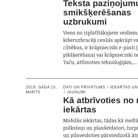
Teksta paziņojum
smikšķerēšanas
uzbrukumi
Viens no izplatītākajiem veidiem
kiberuzbrucēji cenšās apkrāpt v
cilvēkus, ir krāpnieciski e-pasti (
pikšķerēšana) vai krāpnieciski t
Taču, attīstoties tehnoloģijām,…
2019. GADA 15.
DATI UN PRIVĀTUMS
IEKĀRTAS U
MARTS
JAUNUMI
Kā atbrīvoties no
iekārtas
Mobilās iekārtas, tādas kā viedtā
pulksteņi un planšetdatori, turpi
un pilnveidoties pārsteidzošā ā