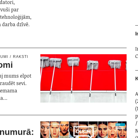
datori,
uvuši par
tehnoloģijām,
n darba dzīvē.
I
I
C
NUMI
RAKSTI
domi
ļauj mums elpot
K
draudēt sevi.
atņemama
A
oma…
(
(
N
numurā:
(