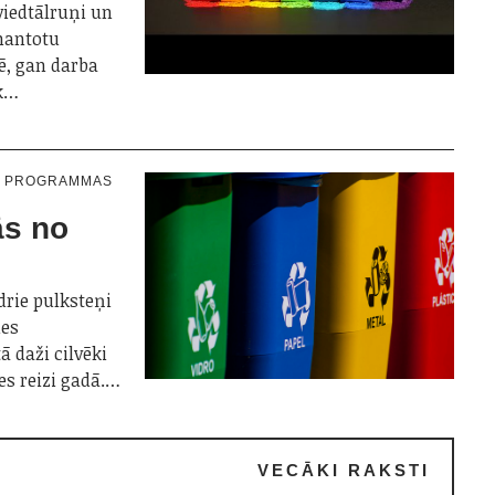
viedtālruņi un
zmantotu
ē, gan darba
ik…
N PROGRAMMAS
ās no
drie pulksteņi
ies
ā daži cilvēki
es reizi gadā.…
VECĀKI RAKSTI