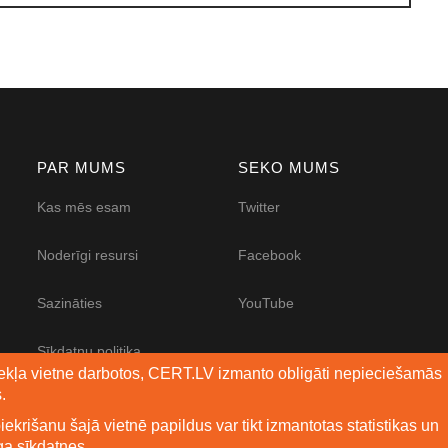
PAR MUMS
SEKO MUMS
Kas mēs esam
Twitter
Noderīgi resursi
Facebook
Sazināties
YouTube
Sīkdatņu politika
mekļa vietne darbotos, CERT.LV izmanto obligāti nepieciešamās
.
Piekļūstamības
paziņojums
iekrišanu šajā vietnē papildus var tikt izmantotas statistikas un
ga sīkdatnes.