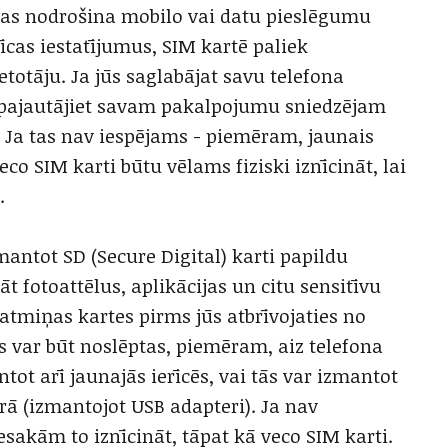
, kas nodrošina mobilo vai datu pieslēgumu
nīcas iestatījumus, SIM kartē paliek
totāju. Ja jūs saglabājat savu telefona
 pajautājiet savam pakalpojumu sniedzējam
. Ja tas nav iespējams - piemēram, jaunais
co SIM karti būtu vēlams fiziski iznīcināt, lai
.
zmantot SD (Secure Digital) karti papildu
t fotoattēlus, aplikācijas un citu sensitīvu
 atmiņas kartes pirms jūs atbrīvojaties no
 var būt noslēptas, piemēram, aiz telefona
ntot arī jaunajās ierīcēs, vai tās var izmantot
ā (izmantojot USB adapteri). Ja nav
sakām to iznīcināt, tāpat kā veco SIM karti.