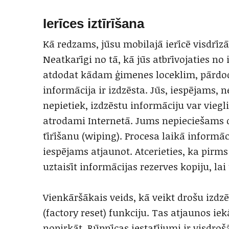
Ierīces iztīrīšana
Kā redzams, jūsu mobilajā ierīcē visdrīzā
Neatkarīgi no tā, kā jūs atbrīvojaties no 
atdodat kādam ģimenes loceklim, pārdoda
informācija ir izdzēsta. Jūs, iespējams, 
nepietiek, izdzēstu informāciju var viegl
atrodami Internetā. Jums nepieciešams d
tīrīšanu (wiping). Procesa laikā informāc
iespējams atjaunot. Atcerieties, ka pirms
uztaisīt informācijas rezerves kopiju, lai
Vienkāršākais veids, kā veikt drošu izdz
(factory reset) funkciju. Tas atjaunos iek
nopirkāt. Rūpnīcas iestatījumi ir visdro