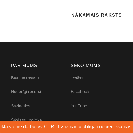
NĀKAMAIS RAKSTS
PAR MUMS
SEKO MUMS
Kas mēs esam
Twitter
Noderīgi resursi
Facebook
Sazināties
YouTube
Sīkdatņu politika
mekļa vietne darbotos, CERT.LV izmanto obligāti nepieciešamās
.