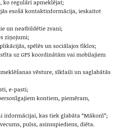
s, ko regulāri apmeklējat;
jās esošā kontaktinformācija, ieskaitot
ie un neatbildētie zvani;
es ziņojumi;
likācijās, spēlēs un sociālajos tīklos;
alstīta uz GPS koordinātām vai mobilajiem
 meklēšanas vēsture, sīkfaili un saglabātās
ti, e-pasti;
 personīgajiem kontiem, piemēram,
ai informācijai, kas tiek glabāta “Mākonī”;
-vecums, pulss, asinsspiediens, diēta.