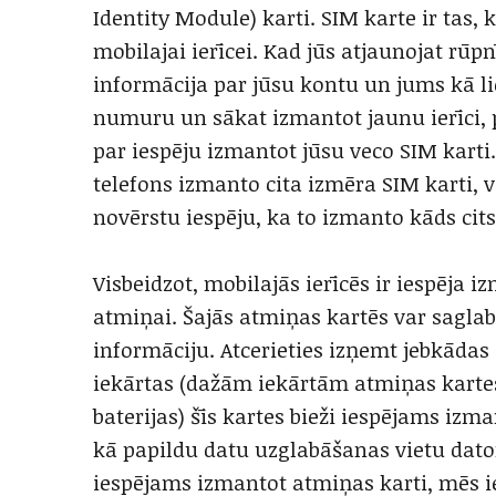
Identity Module) karti. SIM karte ir tas
mobilajai ierīcei. Kad jūs atjaunojat rūp
informācija par jūsu kontu un jums kā lie
numuru un sākat izmantot jaunu ierīci,
par iespēju izmantot jūsu veco SIM karti
telefons izmanto cita izmēra SIM karti, ve
novērstu iespēju, ka to izmanto kāds cits
Visbeidzot, mobilajās ierīcēs ir iespēja i
atmiņai. Šajās atmiņas kartēs var saglabā
informāciju. Atcerieties izņemt jebkādas
iekārtas (dažām iekārtām atmiņas kartes
baterijas) šīs kartes bieži iespējams izma
kā papildu datu uzglabāšanas vietu dator
iespējams izmantot atmiņas karti, mēs ie