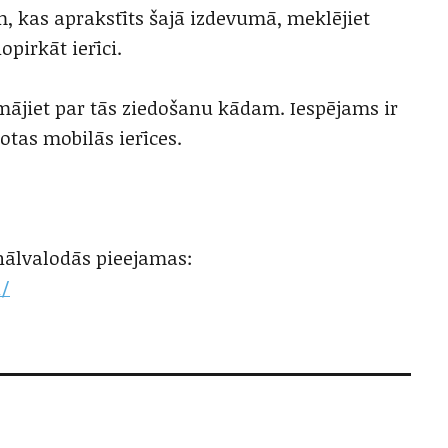
m, kas aprakstīts šajā izdevumā, meklējiet
opirkāt ierīci.
mājiet par tās ziedošanu kādam. Iespējams ir
otas mobilās ierīces.
inālvalodās pieejamas:
h/