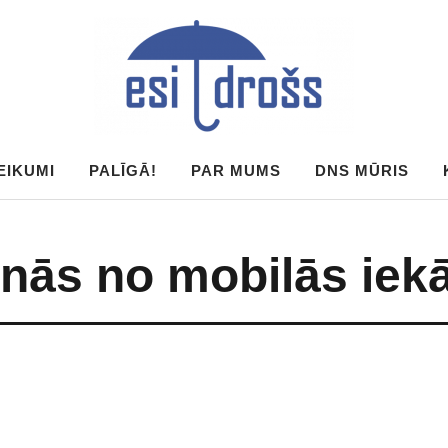
EIKUMI
PALĪGĀ!
PAR MUMS
DNS MŪRIS
nās no mobilās iek