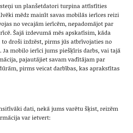
steņi un planšetdatori turpina attīstīties
ilvēki mēdz mainīt savas mobilās ierīces reizi
vojas no vecajām ierīcēm, nepadomājot par
erīcē. Šajā izdevumā mēs apskatīsim, kāda
to droši izdzēst, pirms jūs atbrīvojaties no
Ja mobilo ierīci jums piešķīris darbs, vai tajā
mācija, pajautājiet savam vadītājam par
ūrām, pirms veicat darbības, kas aprakstītas
nsitīvāki dati, nekā jums varētu šķist, reizēm
rmācija var ietvert: