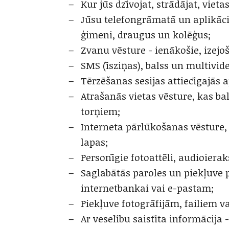
Kur jūs dzīvojat, strādājat, vieta
Jūsu telefongrāmatā un aplikāci
ģimeni, draugus un kolēģus;
Zvanu vēsture - ienākošie, izejoš
SMS (īsziņas), balss un multivid
Tērzēšanas sesijas attiecīgajās ap
Atrašanās vietas vēsture, kas b
torņiem;
Interneta pārlūkošanas vēsture,
lapas;
Personīgie fotoattēli, audioieraks
Saglabātās paroles un piekļuve
internetbankai vai e-pastam;
Piekļuve fotogrāfijām, failiem v
Ar veselību saistīta informācija 