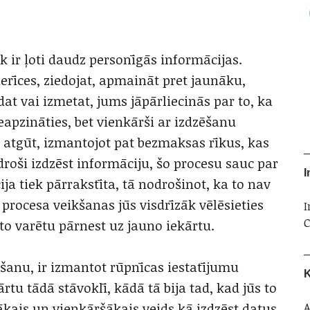
k ir ļoti daudz personīgās informācijas.
ierīces, ziedojat, apmaināt pret jaunāku,
t vai izmetat, jums jāpārliecinās par to, ka
neapzināties, bet vienkārši ar izdzēšanu
i atgūt, izmantojot pat bezmaksas rīkus, kas
roši izdzēst informāciju, šo procesu sauc par
I
ija tiek pārrakstīta, tā nodrošinot, ka to nav
 procesa veikšanas jūs visdrīzāk vēlēsieties
I
C
 to varētu pārnest uz jauno iekārtu.
ēšanu, ir izmantot rūpnīcas iestatījumu
K
ārtu tādā stāvoklī, kādā tā bija tad, kad jūs to
A
šākais un vienkāršākais veids kā izdzēst datus