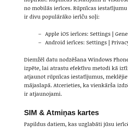
no mobilās ierīces. Rūpnīcas iestatījumu
ir divu populārāko ierīču soļi:
Apple iOS ierīces: Settings | Gene
Android ierīces: Settings | Privac
Diemžēl datu nodzēšana Windows Phone i
izpēte, lai atrastu efektīvu metodi kā iztī
atjaunot rūpnīcas iestatījumus, meklējiet
mājaslapā. Atcerieties, ka vienkārša izd
ir atjaunojami.
SIM & Atmiņas kartes
Papildus datiem, kas uzglabāti jūsu ierīc