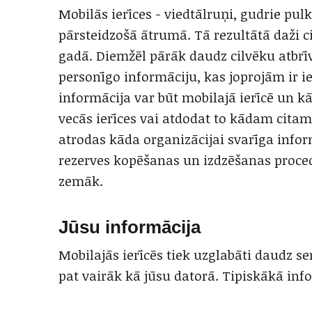
Mobilās ierīces - viedtālruņi, gudrie pulk
pārsteidzošā ātrumā. Tā rezultātā daži c
gadā. Diemžēl pārāk daudz cilvēku atbrī
personīgo informāciju, kas joprojām ir i
informācija var būt mobilajā ierīcē un kā 
vecās ierīces vai atdodat to kādam citam. 
atrodas kāda organizācijai svarīga infor
rezerves kopēšanas un izdzēšanas proced
zemāk.
Jūsu informācija
Mobilajās ierīcēs tiek uzglabāti daudz se
pat vairāk kā jūsu datorā. Tipiskākā info