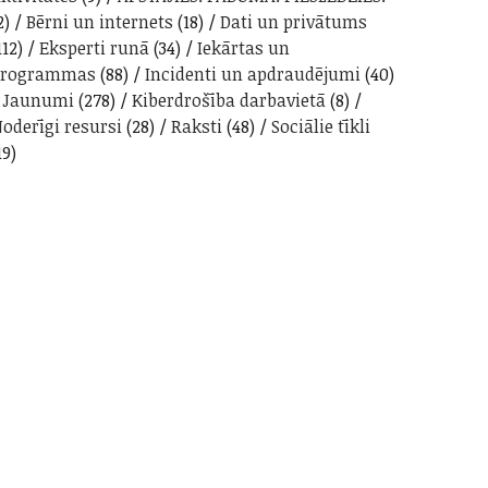
2)
Bērni un internets
(18)
Dati un privātums
112)
Eksperti runā
(34)
Iekārtas un
programmas
(88)
Incidenti un apdraudējumi
(40)
Jaunumi
(278)
Kiberdrošība darbavietā
(8)
oderīgi resursi
(28)
Raksti
(48)
Sociālie tīkli
19)