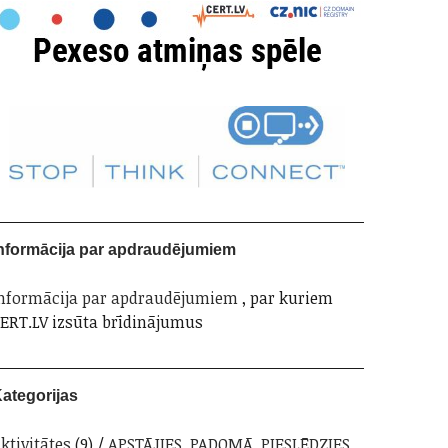
nformācija par apdraudējumiem
nformācija par apdraudējumiem
, par kuriem
ERT.LV izsūta brīdinājumus
ategorijas
ktivitātes
(9)
APSTĀJIES. PADOMĀ. PIESLĒDZIES.