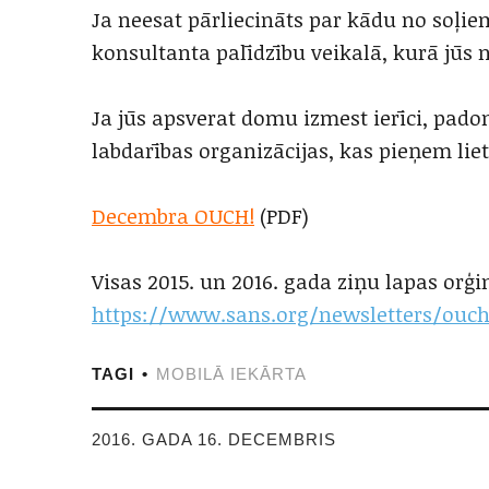
Ja neesat pārliecināts par kādu no soļie
konsultanta palīdzību veikalā, kurā jūs n
Ja jūs apsverat domu izmest ierīci, pado
labdarības organizācijas, kas pieņem liet
Decembra OUCH!
(PDF)
Visas 2015. un 2016. gada ziņu lapas orģ
https://www.sans.org/newsletters/ouc
TAGI
MOBILĀ IEKĀRTA
2016. GADA 16. DECEMBRIS