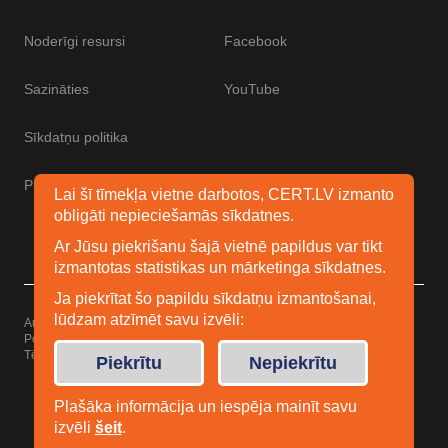
Noderīgi resursi
Facebook
Sazināties
YouTube
Sīkdatņu politika
Piekļūstamības paziņojums
Lai šī tīmekļa vietne darbotos, CERT.LV izmanto
obligāti nepieciešamās sīkdatnes.
Ar Jūsu piekrišanu šajā vietnē papildus var tikt
izmantotas statistikas un mārketinga sīkdatnes.
Ja piekrītat šo papildu sīkdatņu izmantošanai,
lūdzam atzīmēt savu izvēli:
Autortiesības © 2026 Esidrošs
Powered by
WordPress
Tēma: Uku no
Elmastudio
Piekrītu
Nepiekrītu
Plašāka informācija un iespēja mainīt savu
izvēli
šeit
.