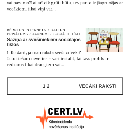
vai pazemo?Lai arī cik grūti būtu, tev par to ir jāaprunājas ar
vecākiem, tikai viņi var…
BĒRNI UN INTERNETS
DATI UN
PRIVĀTUMS
JAUNUMI
SOCIĀLIE TĪKLI
Saziņa ar svešiniekiem sociālajos
tīklos
1. Ko darīt, ja man raksta sveši cilvēki?
Ja to tiešām nevēlies – vari iestatīt, lai tavs profils ir
redzams tikai draugiem vai…
1
2
VECĀKI RAKSTI