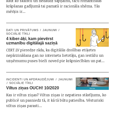
kaut ko skaistu un nedaudz sapņainu, taču romantiskās
krāpšanas gadījumā tai pamatā ir racionāla shēma. Tās
mērķis ir…
DATI UN PRIVĀTUMS
JAUNUMI
SOCIĀLIE TĪKLI
4 kiber-āķi, kam pievērst
uzmanību digitālajā saziņā
CERT.LV pieredze rāda, ka digitālās drošības etiķetes
nepārzināšana gan no interneta lietotāju, gan iestāžu un
uzņēmumu puses bieži noved pie krāpniecībām un pat…
INCIDENTI UN APDRAUDĒJUMI
JAUNUMI
SOCIĀLIE TĪKLI
Viltus ziņas OUCH! 10/2020
Kas ir viltus ziņas? Viltus ziņas ir nepatiess stāstījums, ko
publicē un pasniedz tā, it kā tā būtu patiesība. Vēsturiski
viltus ziņas parasti…