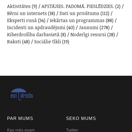
Aktivitātes
(9)
APSTĀJIES. PADOMĀ. PIESLĒDZIES.
(2)
Bērni un internets
(18)
Dati un privātums
(112)
Eksperti runā
(34)
Iekārtas un programmas
(88)
Incidenti un apdraudējumi
(40)
Jaunumi
(278)
Kiberdrošība darbavietā
(8)
Noderīgi resursi
(28)
Raksti
(48)
Sociālie tīkli
(19)
PAR MUMS
SEKO MUMS
Kas mēs esam
Twitter