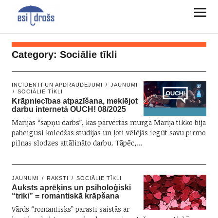
Category:
Sociālie tīkli
INCIDENTI UN APDRAUDĒJUMI
JAUNUMI
SOCIĀLIE TĪKLI
Krāpniecības atpazīšana, meklējot
darbu internetā OUCH! 08/2025
Marijas “sapņu darbs”, kas pārvērtās murgā Marija tikko bija
pabeigusi koledžas studijas un ļoti vēlējās iegūt savu pirmo
pilnas slodzes attālināto darbu. Tāpēc,…
JAUNUMI
RAKSTI
SOCIĀLIE TĪKLI
Auksts aprēķins un psiholoģiski
“triki” = romantiskā krāpšana
Vārds “romantisks” parasti saistās ar