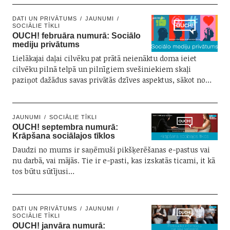
DATI UN PRIVĀTUMS
JAUNUMI
SOCIĀLIE TĪKLI
OUCH! februāra numurā: Sociālo
mediju privātums
Lielākajai daļai cilvēku pat prātā neienāktu doma ieiet
cilvēku pilnā telpā un pilnīgiem svešiniekiem skaļi
paziņot dažādus savas privātās dzīves aspektus, sākot no…
JAUNUMI
SOCIĀLIE TĪKLI
OUCH! septembra numurā:
Krāpšana sociālajos tīklos
Daudzi no mums ir saņēmuši pikšķerēšanas e-pastus vai
nu darbā, vai mājās. Tie ir e-pasti, kas izskatās ticami, it kā
tos būtu sūtījusi…
DATI UN PRIVĀTUMS
JAUNUMI
SOCIĀLIE TĪKLI
OUCH! janvāra numurā: