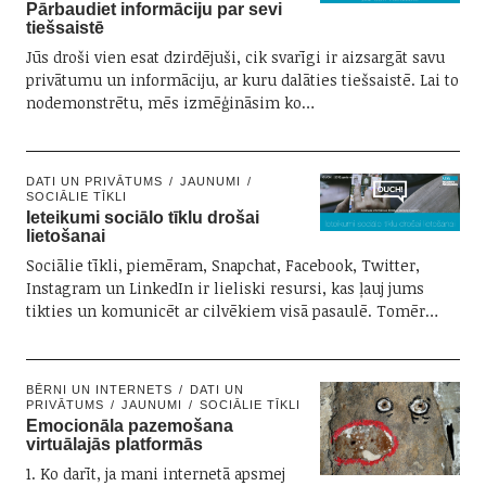
Pārbaudiet informāciju par sevi
tiešsaistē
Jūs droši vien esat dzirdējuši, cik svarīgi ir aizsargāt savu
privātumu un informāciju, ar kuru dalāties tiešsaistē. Lai to
nodemonstrētu, mēs izmēģināsim ko…
DATI UN PRIVĀTUMS
JAUNUMI
SOCIĀLIE TĪKLI
Ieteikumi sociālo tīklu drošai
lietošanai
Sociālie tīkli, piemēram, Snapchat, Facebook, Twitter,
Instagram un LinkedIn ir lieliski resursi, kas ļauj jums
tikties un komunicēt ar cilvēkiem visā pasaulē. Tomēr…
BĒRNI UN INTERNETS
DATI UN
PRIVĀTUMS
JAUNUMI
SOCIĀLIE TĪKLI
Emocionāla pazemošana
virtuālajās platformās
1. Ko darīt, ja mani internetā apsmej