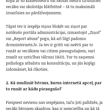
kopā ar šo klasesbiedru vai skolas biedru izrunāties
vecāku vai skolotāju klātbūtnē – tā tu maksimāli
izvairīsies no pārdzīvojumiem.
Tāpat tev ir iespēja viņus bloķēt un ziņot par
notikušo portāla administrācijai, izmantojot „Ziņot”
vai „Report abuse” pogu, kā arī lūgt padomu
drossinternets.lv. Ja tev ir grūti vai neērti par to
runāt ar vecākiem vai citiem pieaugušajiem, vari
zvanīt uz uzticības tālruni 116111. Tur tu saņemsi
psihologa atbalstu un konsultāciju, un jūs kopīgi
izdomāsiet, kā rīkoties.
2. Kā mudināt bērnus, kurus internetā apceļ, par
to runāt ar kādu pieaugušo?
Piespiest nevienu nav iespējams, taču ļoti palīdzēs, ja
vecāki bērniem skaidros, kas ir neiecietība un kā tā