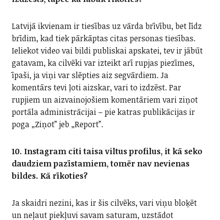
Latvijā ikvienam ir tiesības uz vārda brīvību, bet līdz
brīdim, kad tiek pārkāptas citas personas tiesības.
Ieliekot video vai bildi publiskai apskatei, tev ir jābūt
gatavam, ka cilvēki var izteikt arī rupjas piezīmes,
īpaši, ja viņi var slēpties aiz segvārdiem. Ja
komentārs tevi ļoti aizskar, vari to izdzēst. Par
rupjiem un aizvainojošiem komentāriem vari ziņot
portāla administrācijai – pie katras publikācijas ir
poga „Ziņot” jeb „Report”.
10. Instagram citi taisa viltus profilus, it kā seko
daudziem pazīstamiem, tomēr nav nevienas
bildes. Kā rīkoties?
Ja skaidri nezini, kas ir šis cilvēks, vari viņu bloķēt
un neļaut piekļuvi savam saturam, uzstādot