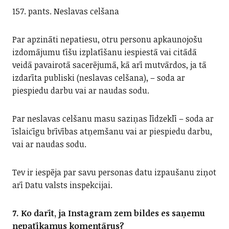
157. pants. Neslavas celšana
Par apzināti nepatiesu, otru personu apkaunojošu
izdomājumu tīšu izplatīšanu iespiestā vai citādā
veidā pavairotā sacerējumā, kā arī mutvārdos, ja tā
izdarīta publiski (neslavas celšana), – soda ar
piespiedu darbu vai ar naudas sodu.
Par neslavas celšanu masu saziņas līdzeklī – soda ar
īslaicīgu brīvības atņemšanu vai ar piespiedu darbu,
vai ar naudas sodu.
Tev ir iespēja par savu personas datu izpaušanu ziņot
arī Datu valsts inspekcijai.
7. Ko darīt, ja Instagram zem bildes es saņemu
nepatīkamus komentārus?