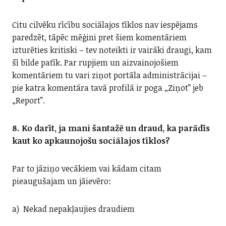
Citu cilvēku rīcību sociālajos tīklos nav iespējams
paredzēt, tāpēc mēģini pret šiem komentāriem
izturēties kritiski – tev noteikti ir vairāki draugi, kam
šī bilde patīk. Par rupjiem un aizvainojošiem
komentāriem tu vari ziņot portāla administrācijai –
pie katra komentāra tavā profilā ir poga „Ziņot” jeb
„Report”.
8. Ko darīt, ja mani šantažē un draud, ka parādīs
kaut ko apkaunojošu sociālajos tīklos?
Par to jāziņo vecākiem vai kādam citam
pieaugušajam un jāievēro:
a) Nekad nepakļaujies draudiem