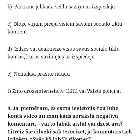
b) Pārtrauc jebkāda veida saziņu ar izspiedēju
c) Bloķē viņam pieeju visiem saviem sociālo tīklu
kontiem
d) Izdzēs vai deaktivizē visus savus sociālo tīklu
kontus, kuros sazinājies ar izspiedēju
e) Nemaksā prasīto naudu
f) Ziņo drossinternets.lv, 116111 vai Valsts policijai
9. Ja, piemēram, es esmu ievietojis YouTube
kontā video un man kāds uzraksta negatīvu
komentāru – vai to labāk atstāt vai dzēst ārā?
Citreiz šie cilvēki sāk terorizēt, ja komentārs tiek
izdzēsts, tāpēc kā labāk rīkoties?