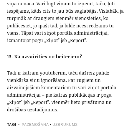
viņa nonāca. Vari lūgt viņam to izņemt, taču, ļoti
iespējams, kāds cits to jau būs saglabājis. Vislabāk, ja
turpmāk ar draugiem vienmēr vienosieties, ko
publicēsiet, jo īpaši tad, ja bildē neesi redzams tu
viens. Tāpat vari ziņot portāla administrācijai,
izmantojot pogu „Ziņot” jeb „Report”.
13. Kā uzvairīties no heiteriem?
Tādi ir katram youtuberim, taču dažreiz palīdz
vienkārša viņu ignorēšana. Par rupjiem un
aizvainojošiem komentāriem tu vari ziņot portāla
administrācijai – pie katras publikācijas ir poga
„Ziņot” jeb „Report”. Vienmēr lieto privātuma un
drošības uzstādījumus.
TAGI
PAZEMOŠANA
•
UZBRUKUMS