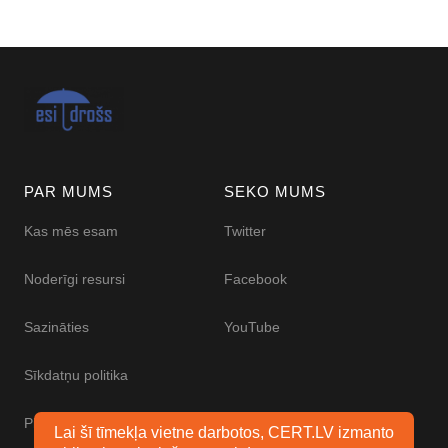
PAR MUMS
SEKO MUMS
Kas mēs esam
Twitter
Noderīgi resursi
Facebook
Sazināties
YouTube
Sīkdatņu politika
Piekļūstamības paziņojums
Lai šī tīmekļa vietne darbotos, CERT.LV izmanto