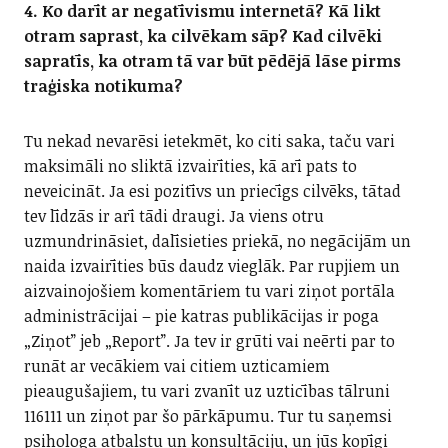
4. Ko darīt ar negatīvismu internetā? Kā likt
otram saprast, ka cilvēkam sāp? Kad cilvēki
sapratīs, ka otram tā var būt pēdējā lāse pirms
traģiska notikuma?
Tu nekad nevarēsi ietekmēt, ko citi saka, taču vari
maksimāli no sliktā izvairīties, kā arī pats to
neveicināt. Ja esi pozitīvs un priecīgs cilvēks, tātad
tev līdzās ir arī tādi draugi. Ja viens otru
uzmundrināsiet, dalīsieties priekā, no negācijām un
naida izvairīties būs daudz vieglāk. Par rupjiem un
aizvainojošiem komentāriem tu vari ziņot portāla
administrācijai – pie katras publikācijas ir poga
„Ziņot” jeb „Report”. Ja tev ir grūti vai neērti par to
runāt ar vecākiem vai citiem uzticamiem
pieaugušajiem, tu vari zvanīt uz uzticības tālruni
116111 un ziņot par šo pārkāpumu. Tur tu saņemsi
psihologa atbalstu un konsultāciju, un jūs kopīgi