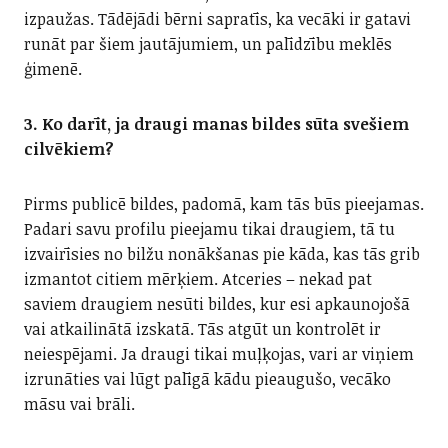
izpaužas. Tādējādi bērni sapratīs, ka vecāki ir gatavi
runāt par šiem jautājumiem, un palīdzību meklēs
ģimenē.
3. Ko darīt, ja draugi manas bildes sūta svešiem
cilvēkiem?
Pirms publicē bildes, padomā, kam tās būs pieejamas.
Padari savu profilu pieejamu tikai draugiem, tā tu
izvairīsies no bilžu nonākšanas pie kāda, kas tās grib
izmantot citiem mērķiem. Atceries – nekad pat
saviem draugiem nesūti bildes, kur esi apkaunojošā
vai atkailinātā izskatā. Tās atgūt un kontrolēt ir
neiespējami. Ja draugi tikai muļķojas, vari ar viņiem
izrunāties vai lūgt palīgā kādu pieaugušo, vecāko
māsu vai brāli.