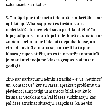
izdomāsiet, kā rīkoties.
5. Runājot par internetu telefonā, konkrētāk – par
aplikāciju WhatsApp, vai es tiešām vairs
nedrīkstēšu tur ievietot savu profila attēlu? Jo
bija gadījums – man bija bilde, kurā es smaidu ar
zobiem, bet man ir tāda ļoti nejauka klase, un
viņi pietuvināja manu seju un uzlika to par
klases grupas attēlu, un es to nevarēju nomainīt,
jo mani atvienoja no klases grupas. Vai tas ir
godīgi?
Ziņo par pārkāpumu administrācijai – ej uz „Settings”
un „Contact Us”, kur tu varēsi aprakstīt problēmu un
pievienot ļaunprātīgi uzmantoto bildi. Notikušo
izrunā ar vecākiem un/vai klases audzinātāju, kas
palīdzēs atrisināt situāciju. Jāapzinās, ka ne visi