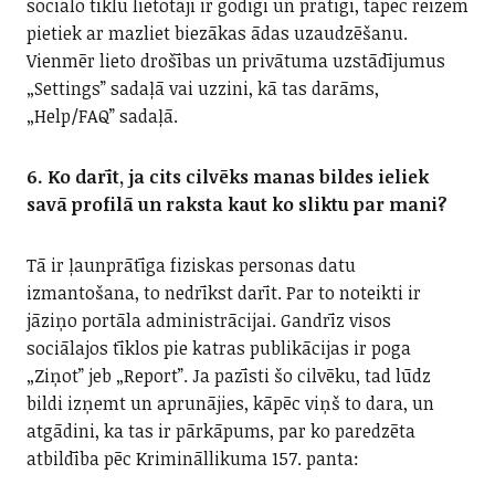
sociālo tīklu lietotāji ir godīgi un prātīgi, tāpēc reizēm
pietiek ar mazliet biezākas ādas uzaudzēšanu.
Vienmēr lieto drošības un privātuma uzstādījumus
„Settings” sadaļā vai uzzini, kā tas darāms,
„Help/FAQ” sadaļā.
6. Ko darīt, ja cits cilvēks manas bildes ieliek
savā profilā un raksta kaut ko sliktu par mani?
Tā ir ļaunprātīga fiziskas personas datu
izmantošana, to nedrīkst darīt. Par to noteikti ir
jāziņo portāla administrācijai. Gandrīz visos
sociālajos tīklos pie katras publikācijas ir poga
„Ziņot” jeb „Report”. Ja pazīsti šo cilvēku, tad lūdz
bildi izņemt un aprunājies, kāpēc viņš to dara, un
atgādini, ka tas ir pārkāpums, par ko paredzēta
atbildība pēc Krimināllikuma 157. panta: