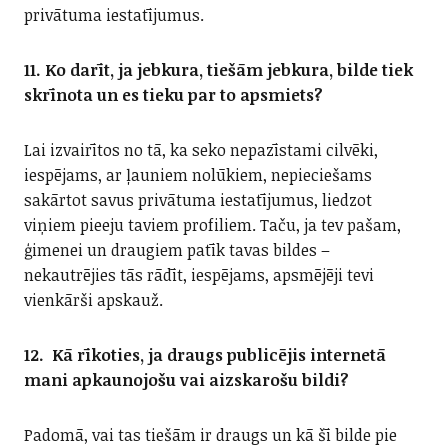
privātuma iestatījumus.
11. Ko darīt, ja jebkura, tiešām jebkura, bilde tiek
skrīnota un es tieku par to apsmiets?
Lai izvairītos no tā, ka seko nepazīstami cilvēki,
iespējams, ar ļauniem nolūkiem, nepieciešams
sakārtot savus privātuma iestatījumus, liedzot
viņiem pieeju taviem profiliem. Taču, ja tev pašam,
ģimenei un draugiem patīk tavas bildes –
nekautrējies tās rādīt, iespējams, apsmējēji tevi
vienkārši apskauž.
12. Kā rīkoties, ja draugs publicējis internetā
mani apkaunojošu vai aizskarošu bildi?
Padomā, vai tas tiešām ir draugs un kā šī bilde pie