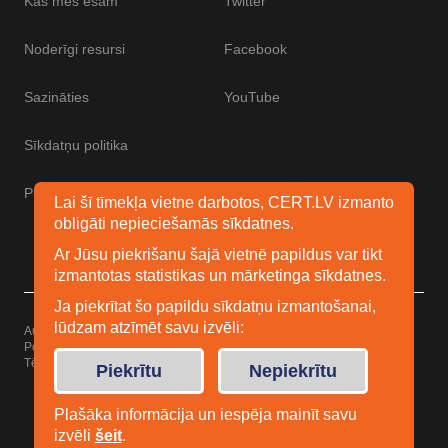
Kas mēs esam
Twitter
Noderīgi resursi
Facebook
Sazināties
YouTube
Sīkdatņu politika
Piekļūstamības paziņojums
Lai šī tīmekļa vietne darbotos, CERT.LV izmanto
obligāti nepieciešamās sīkdatnes.
Ar Jūsu piekrišanu šajā vietnē papildus var tikt
izmantotas statistikas un mārketinga sīkdatnes.
Ja piekrītat šo papildu sīkdatņu izmantošanai,
lūdzam atzīmēt savu izvēli:
Autortiesības © 2026 Esidrošs
Powered by
WordPress
Tēma: Uku no
Elmastudio
Piekrītu
Nepiekrītu
Plašāka informācija un iespēja mainīt savu
izvēli
šeit
.