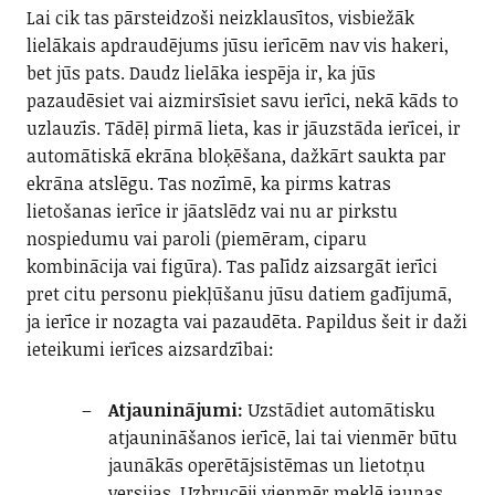
Lai cik tas pārsteidzoši neizklausītos, visbiežāk
lielākais apdraudējums jūsu ierīcēm nav vis hakeri,
bet jūs pats. Daudz lielāka iespēja ir, ka jūs
pazaudēsiet vai aizmirsīsiet savu ierīci, nekā kāds to
uzlauzīs. Tādēļ pirmā lieta, kas ir jāuzstāda ierīcei, ir
automātiskā ekrāna bloķēšana, dažkārt saukta par
ekrāna atslēgu. Tas nozīmē, ka pirms katras
lietošanas ierīce ir jāatslēdz vai nu ar pirkstu
nospiedumu vai paroli (piemēram, ciparu
kombinācija vai figūra). Tas palīdz aizsargāt ierīci
pret citu personu piekļūšanu jūsu datiem gadījumā,
ja ierīce ir nozagta vai pazaudēta. Papildus šeit ir daži
ieteikumi ierīces aizsardzībai:
Atjauninājumi:
Uzstādiet automātisku
atjaunināšanos ierīcē, lai tai vienmēr būtu
jaunākās operētājsistēmas un lietotņu
versijas. Uzbrucēji vienmēr meklē jaunas