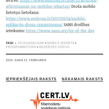
ierīces:
https://www.esidross.lv/2016/12/16/drosa-
atbrivosanas-no-mobilas-iekartas/
Droša mobilo
lietotņu lietošana:
https://www.esidross.lv/2017/03/14/mobilo-
aplikaciju-drosa-izmantosana/
SANS drošības
ieteikums:
https://www.sans.org/tip-of-the-day
TAGI
ATJAUNINĀJUMI
•
MOBILĀ IEKĀRTA
•
PROGRAMMATŪRA
•
REZERVES KOPIJA
2018. GADA 13. FEBRUĀRIS
IEPRIEKŠĒJAIS RAKSTS
NĀKAMAIS RAKSTS