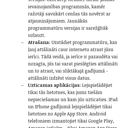
ievainojamības programmās, kamēr
ražotāji savukārt cenšas tās novērst ar
atjauninājumiem. Jaunākās
programmatūru versijas ir sarežģītāk
uzlauzt.
Atrašana:
Uzstādiet programmatūru, kas
ļauj attālināti caur internetu atrast jūsu
ierīci. Tādā veidā, ja ierīce ir pazaudēta vai
nozagta, jūs tai varat pieslēgties attālināti
un to atrast, vai sliktākajā gadījumā -
attālināti izdzēst visus datus.
Uzticamas aplikācijas:
Lejupielādējiet
tikai tās lietotnes, kas jums tiešām
nepieciešamas un kam jūs uzticaties. IPad
un IPhone gadījumā lejupielādējiet tikai
lietotnes no Apple App Store. Android
telefoniem izmantojiet tikai Google Play,