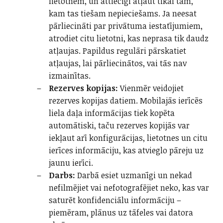
lietotnēm, un attiecīgi atļaut tikai tām,
kam tas tiešam nepieciešams. Ja neesat
pārliecināti par privātuma iestatījumiem,
atrodiet citu lietotni, kas neprasa tik daudz
atļaujas. Papildus regulāri pārskatiet
atļaujas, lai pārliecinātos, vai tās nav
izmainītas.
Rezerves kopijas:
Vienmēr veidojiet
rezerves kopijas datiem. Mobilajās ierīcēs
liela daļa informācijas tiek kopēta
automātiski, taču rezerves kopijās var
iekļaut arī konfigurācijas, lietotnes un citu
ierīces informāciju, kas atvieglo pāreju uz
jaunu ierīci.
Darbs:
Darbā esiet uzmanīgi un nekad
nefilmējiet vai nefotografējiet neko, kas var
saturēt konfidenciālu informāciju –
piemēram, plānus uz tāfeles vai datora