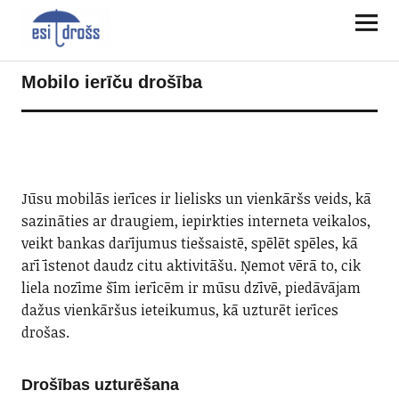
Mobilo ierīču drošība
Jūsu mobilās ierīces ir lielisks un vienkāršs veids, kā
sazināties ar draugiem, iepirkties interneta veikalos,
veikt bankas darījumus tiešsaistē, spēlēt spēles, kā
arī īstenot daudz citu aktivitāšu. Ņemot vērā to, cik
liela nozīme šīm ierīcēm ir mūsu dzīvē, piedāvājam
dažus vienkāršus ieteikumus, kā uzturēt ierīces
drošas.
Drošības uzturēšana