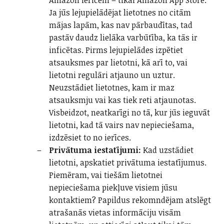
Amazon ierīcēm – tikai Amazon App Store.
Ja jūs lejupielādējat lietotnes no citām
mājas lapām, kas nav pārbaudītas, tad
pastāv daudz lielāka varbūtība, ka tās ir
inficētas. Pirms lejupielādes izpētiet
atsauksmes par lietotni, kā arī to, vai
lietotni regulāri atjauno un uztur.
Neuzstādiet lietotnes, kam ir maz
atsauksmju vai kas tiek reti atjaunotas.
Visbeidzot, neatkarīgi no tā, kur jūs ieguvāt
lietotni, kad tā vairs nav nepieciešama,
izdzēsiet to no ierīces.
Privātuma iestatījumi:
Kad uzstādiet
lietotni, apskatiet privātuma iestatījumus.
Piemēram, vai tiešām lietotnei
nepieciešama piekļuve visiem jūsu
kontaktiem? Papildus rekomndējam atslēgt
atrašanās vietas informāciju visām