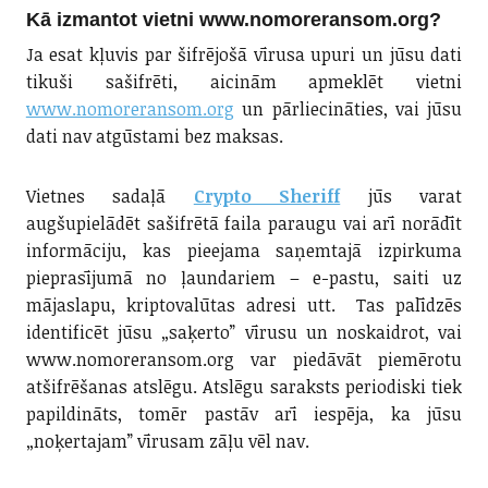
Kā izmantot vietni www.nomoreransom.org?
Ja esat kļuvis par šifrējošā vīrusa upuri un jūsu dati
tikuši sašifrēti, aicinām apmeklēt vietni
www.nomoreransom.org
un pārliecināties, vai jūsu
dati nav atgūstami bez maksas.
Vietnes sadaļā
Crypto Sheriff
jūs varat
augšupielādēt sašifrētā faila paraugu vai arī norādīt
informāciju, kas pieejama saņemtajā izpirkuma
pieprasījumā no ļaundariem – e-pastu, saiti uz
mājaslapu, kriptovalūtas adresi utt. Tas palīdzēs
identificēt jūsu „saķerto” vīrusu un noskaidrot, vai
www.nomoreransom.org var piedāvāt piemērotu
atšifrēšanas atslēgu. Atslēgu saraksts periodiski tiek
papildināts, tomēr pastāv arī iespēja, ka jūsu
„noķertajam” vīrusam zāļu vēl nav.