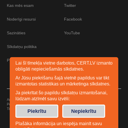
Kas mēs esam
Twitter
Noderīgi resursi
Facebook
Sazināties
YouTube
Sīkdatņu politika
Piekļūstamības paziņojums
Lai šī tīmekļa vietne darbotos, CERT.LV izmanto
obligāti nepieciešamās sīkdatnes.
Ar Jūsu piekrišanu šajā vietnē papildus var tikt
izmantotas statistikas un mārketinga sīkdatnes.
Ja piekrītat šo papildu sīkdatņu izmantošanai,
lūdzam atzīmēt savu izvēli:
Autortiesības © 2026 Esidrošs
Powered by
WordPress
Tēma: Uku no
Elmastudio
Piekrītu
Nepiekrītu
Plašāka informācija un iespēja mainīt savu