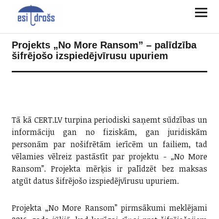
Projekts „No More Ransom” – palīdzība
šifrējošo izspiedējvīrusu upuriem
Tā kā CERT.LV turpina periodiski saņemt sūdzības un
informāciju gan no fiziskām, gan juridiskām
personām par nošifrētām ierīcēm un failiem, tad
vēlamies vēlreiz
pastāstīt par projektu - „No More
Ransom”. Projekta mērķis ir palīdzēt bez maksas
atgūt datus šifrējošo izspiedējvīrusu upuriem.
Projekta „No More Ransom” pirmsākumi meklējami