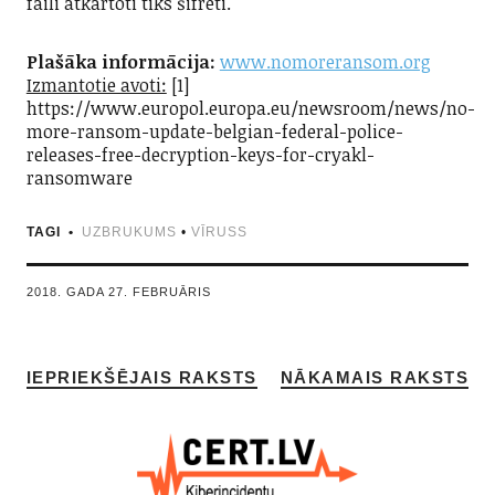
faili atkārtoti tiks šifrēti.
Plašāka informācija:
www.nomoreransom.org
Izmantotie avoti:
[1]
https://www.europol.europa.eu/newsroom/news/no-
more-ransom-update-belgian-federal-police-
releases-free-decryption-keys-for-cryakl-
ransomware
TAGI
UZBRUKUMS
•
VĪRUSS
2018. GADA 27. FEBRUĀRIS
IEPRIEKŠĒJAIS RAKSTS
NĀKAMAIS RAKSTS