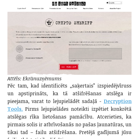
Attēls: Ekrānuzņēmums
Pēc tam, kad identificēts „saķertais” izspiedējvīruss
un apstiprināts, ka tā atšifrēšanas atslēga ir
pieejama, varat to lejupielādēt sadaļā -
Decryption
Tools.
Pirms lejupielādes noteikti izpētiet konkrētā
atslēgas rīka lietošanas pamācību. Atcerieties, ka
pirmais solis ir atbrīvošanās no pašas ļaunatūras, un
tikai tad – failu atšifrēšana. Pretējā gadījumā jūsu