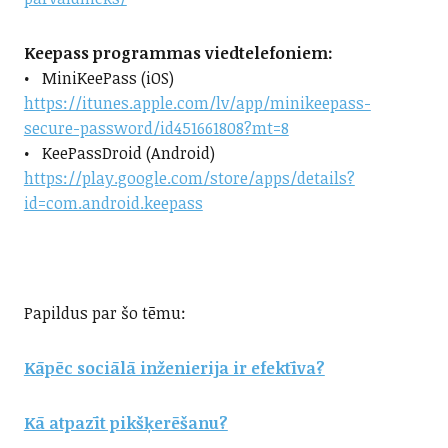
Keepass programmas viedtelefoniem:
• MiniKeePass (iOS)
https://itunes.apple.com/lv/app/minikeepass-
secure-password/id451661808?mt=8
• KeePassDroid (Android)
https://play.google.com/store/apps/details?
id=com.android.keepass
Papildus par šo tēmu:
Kāpēc sociālā inženierija ir efektīva?
Kā atpazīt pikšķerēšanu?