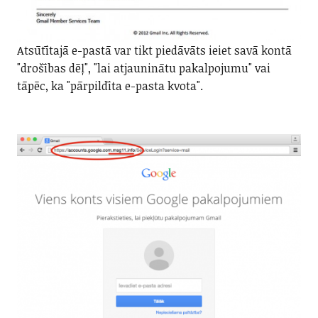
Atsūtītajā e-pastā var tikt piedāvāts ieiet savā kontā
"drošības dēļ", "lai atjauninātu pakalpojumu" vai
tāpēc, ka "pārpildīta e-pasta kvota".