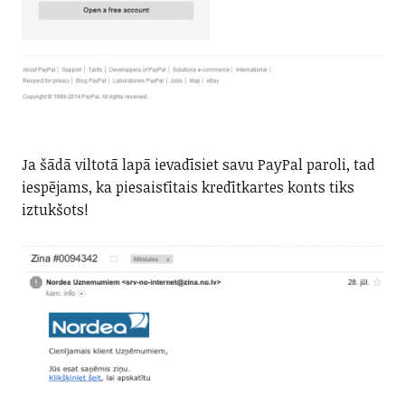
Ja šādā viltotā lapā ievadīsiet savu PayPal paroli, tad
iespējams, ka piesaistītais kredītkartes konts tiks
iztukšots!