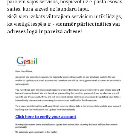
parolēm šajos servisos, nospiežot uz e-pastā esošās
saites, kura aizved uz ļaundaru lapu.
Bieži vien izskats viltotajiem servisiem ir tik līdzīgs,
ka vienīgā iespēja ir - v
ienmēr pārliecināties vai
adreses logā ir pareizā adrese!