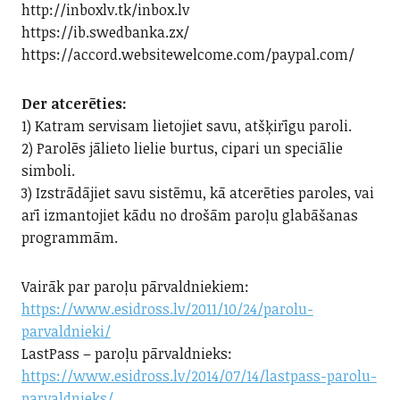
http://inboxlv.tk/inbox.lv
https://ib.swedbanka.zx/
https://accord.websitewelcome.com/paypal.com/
Der atcerēties:
1) Katram servisam lietojiet savu, atšķirīgu paroli.
2) Parolēs jālieto lielie burtus, cipari un speciālie
simboli.
3) Izstrādājiet savu sistēmu, kā atcerēties paroles, vai
arī izmantojiet kādu no drošām paroļu glabāšanas
programmām.
Vairāk par paroļu pārvaldniekiem:
https://www.esidross.lv/2011/10/24/parolu-
parvaldnieki/
LastPass – paroļu pārvaldnieks:
https://www.esidross.lv/2014/07/14/lastpass-parolu-
parvaldnieks/