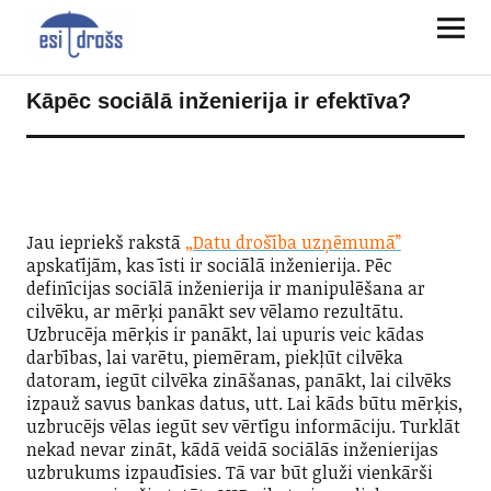
Kāpēc sociālā inženierija ir efektīva?
Jau iepriekš rakstā
„Datu drošība uzņēmumā”
apskatījām, kas īsti ir sociālā inženierija. Pēc
definīcijas sociālā inženierija ir manipulēšana ar
cilvēku, ar mērķi panākt sev vēlamo rezultātu.
Uzbrucēja mērķis ir panākt, lai upuris veic kādas
darbības, lai varētu, piemēram, piekļūt cilvēka
datoram, iegūt cilvēka zināšanas, panākt, lai cilvēks
izpauž savus bankas datus, utt. Lai kāds būtu mērķis,
uzbrucējs vēlas iegūt sev vērtīgu informāciju. Turklāt
nekad nevar zināt, kādā veidā sociālās inženierijas
uzbrukums izpaudīsies. Tā var būt gluži vienkārši