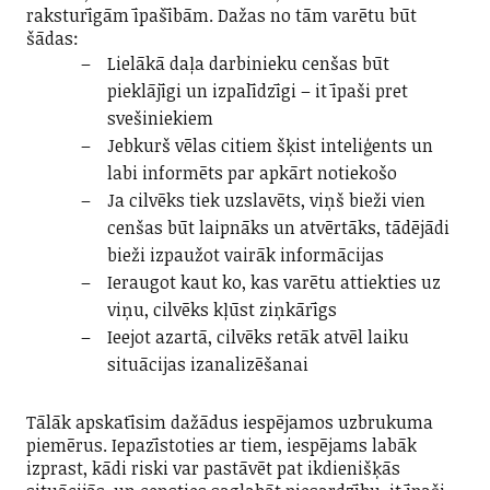
raksturīgām īpašībām. Dažas no tām varētu būt
šādas:
Lielākā daļa darbinieku cenšas būt
pieklājīgi un izpalīdzīgi – it īpaši pret
svešiniekiem
Jebkurš vēlas citiem šķist inteliģents un
labi informēts par apkārt notiekošo
Ja cilvēks tiek uzslavēts, viņš bieži vien
cenšas būt laipnāks un atvērtāks, tādējādi
bieži izpaužot vairāk informācijas
Ieraugot kaut ko, kas varētu attiekties uz
viņu, cilvēks kļūst ziņkārīgs
Ieejot azartā, cilvēks retāk atvēl laiku
situācijas izanalizēšanai
Tālāk apskatīsim dažādus iespējamos uzbrukuma
piemērus. Iepazīstoties ar tiem, iespējams labāk
izprast, kādi riski var pastāvēt pat ikdienišķās