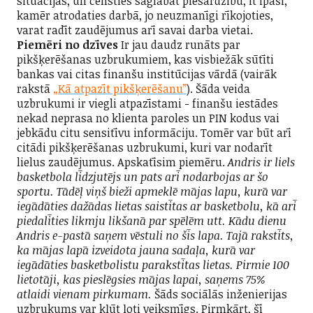
situācijās, un censties saglabāt piesardzību, it īpaši,
kamēr atrodaties darbā, jo neuzmanīgi rīkojoties,
varat radīt zaudējumus arī savai darba vietai.
Piemēri no dzīves
Ir jau daudz runāts par
pikšķerēšanas uzbrukumiem, kas visbiežāk sūtīti
bankas vai citas finanšu institūcijas vārdā (vairāk
rakstā
„Kā atpazīt pikšķerēšanu”
). Šāda veida
uzbrukumi ir viegli atpazīstami - finanšu iestādes
nekad neprasa no klienta paroles un PIN kodus vai
jebkādu citu sensitīvu informāciju. Tomēr var būt arī
citādi pikšķerēšanas uzbrukumi, kuri var nodarīt
lielus zaudējumus. Apskatīsim piemēru.
Andris ir liels
basketbola līdzjutējs un pats arī nodarbojas ar šo
sportu. Tādēļ viņš bieži apmeklē mājas lapu, kurā var
iegādāties dažādas lietas saistītas ar basketbolu, kā arī
piedalīties likmju likšanā par spēlēm utt. Kādu dienu
Andris e-pastā saņem vēstuli no šīs lapa. Tajā rakstīts,
ka mājas lapā izveidota jauna sadaļa, kurā var
iegādāties basketbolistu parakstītas lietas. Pirmie 100
lietotāji, kas pieslēgsies mājas lapai, saņems 75%
atlaidi vienam pirkumam.
Šāds sociālās inženierijas
uzbrukums var kļūt ļoti veiksmīgs. Pirmkārt, šī