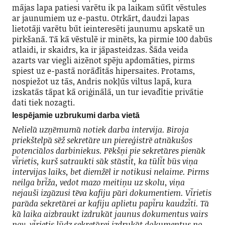
mājas lapa patiesi varētu ik pa laikam sūtīt vēstules
ar jaunumiem uz e-pastu. Otrkārt, daudzi lapas
lietotāji varētu būt ieinteresēti jaunumu apskatē un
pirkšanā. Tā kā vēstulē ir minēts, ka pirmie 100 dabūs
atlaidi, ir skaidrs, ka ir jāpasteidzas. Šāda veida
azarts var viegli aizēnot spēju apdomāties, pirms
spiest uz e-pastā norādītās hipersaites. Protams,
nospiežot uz tās, Andris nokļūs viltus lapā, kura
izskatās tāpat kā oriģinālā, un tur ievadītie privātie
dati tiek nozagti.
Iespējamie uzbrukumi darba vietā
Nelielā uzņēmumā notiek darba intervija. Biroja
priekštelpā sēž sekretāre un piereģistrē atnākušos
potenciālos darbiniekus. Pēkšņi pie sekretāres pienāk
vīrietis, kurš satraukti sāk stāstīt, ka tūlīt būs viņa
intervijas laiks, bet diemžēl ir notikusi nelaime. Pirms
neilga brīža, vedot mazo meitiņu uz skolu, viņa
nejauši izgāzusi tēva kafiju pāri dokumentiem. Vīrietis
parāda sekretārei ar kafiju aplietu papīru kaudzīti. Tā
kā laika aizbraukt izdrukāt jaunus dokumentus vairs
nav, vīrietis lūdz sekretārei izdrukāt dokumentus no