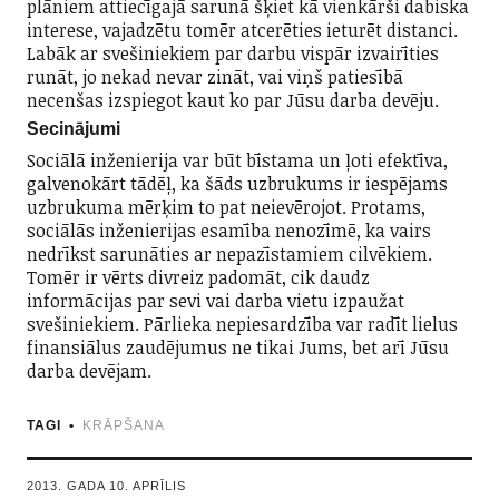
plāniem attiecīgajā sarunā šķiet kā vienkārši dabiska
interese, vajadzētu tomēr atcerēties ieturēt distanci.
Labāk ar svešiniekiem par darbu vispār izvairīties
runāt, jo nekad nevar zināt, vai viņš patiesībā
necenšas izspiegot kaut ko par Jūsu darba devēju.
Secinājumi
Sociālā inženierija var būt bīstama un ļoti efektīva,
galvenokārt tādēļ, ka šāds uzbrukums ir iespējams
uzbrukuma mērķim to pat neievērojot. Protams,
sociālās inženierijas esamība nenozīmē, ka vairs
nedrīkst sarunāties ar nepazīstamiem cilvēkiem.
Tomēr ir vērts divreiz padomāt, cik daudz
informācijas par sevi vai darba vietu izpaužat
svešiniekiem. Pārlieka nepiesardzība var radīt lielus
finansiālus zaudējumus ne tikai Jums, bet arī Jūsu
darba devējam.
TAGI
KRĀPŠANA
2013. GADA 10. APRĪLIS