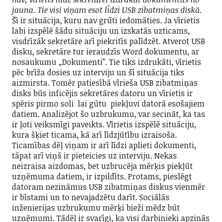
jauna. Tie visi viņam esot līdzi USB zibatmiņas diskā.
Šī ir situācija, kuru nav grūti iedomāties. Ja vīrietis
labi izspēlē šādu situāciju un izskatās uzticams,
visdrīzāk sekretāre arī piekritīs palīdzēt. Atverot USB
disku, sekretāre tur ieraudzīs Word dokumentu, ar
nosaukumu „Dokumenti”. Tie tiks izdrukāti, vīrietis
pēc brīža dosies uz interviju un šī situācija tiks
aizmirsta. Tomēr patiesībā vīrieša USB zibatmiņas
disks būs inficējis sekretāres datoru un vīrietis ir
spēris pirmo soli lai gūtu piekļuvi datorā esošajiem
datiem. Analizējot šo uzbrukumu, var secināt, ka tas
ir ļoti veiksmīgi paveikts. Vīrietis izspēlē situāciju,
kura šķiet ticama, kā arī līdzjūtību izraisoša.
Ticamības dēļ viņam ir arī līdzi aplieti dokumenti,
tāpat arī viņš ir pieteicies uz interviju. Nekas
neizraisa aizdomas, bet uzbrucēja mērķis piekļūt
uzņēmuma datiem, ir izpildīts. Protams, pieslēgt
datoram nezināmus USB zibatmiņas diskus vienmēr
ir bīstami un to nevajadzētu darīt. Sociālās
inženierijas uzbrukumu mērķi bieži mēdz būt
uzņēmumi. Tādēļ ir svarīgi, ka visi darbinieki apzinās