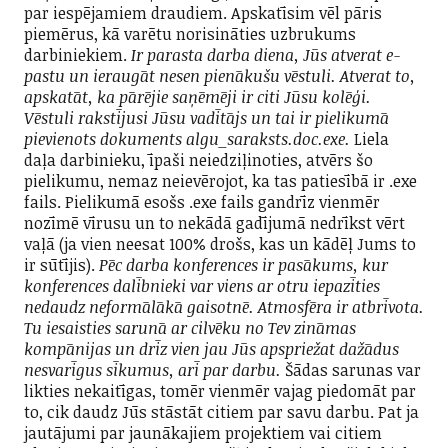
par iespējamiem draudiem. Apskatīsim vēl pāris
piemērus, kā varētu norisināties uzbrukums
darbiniekiem.
Ir parasta darba diena, Jūs atverat e-
pastu un ieraugāt nesen pienākušu vēstuli. Atverat to,
apskatāt, ka pārējie saņēmēji ir citi Jūsu kolēģi.
Vēstuli rakstījusi Jūsu vadītājs un tai ir pielikumā
pievienots dokuments algu_saraksts.doc.exe.
Liela
daļa darbinieku, īpaši neiedziļinoties, atvērs šo
pielikumu, nemaz neievērojot, ka tas patiesībā ir .exe
fails. Pielikumā esošs .exe fails gandrīz vienmēr
nozīmē vīrusu un to nekādā gadījumā nedrīkst vērt
vaļā (ja vien neesat 100% drošs, kas un kādēļ Jums to
ir sūtījis).
Pēc darba konferences ir pasākums, kur
konferences dalībnieki var viens ar otru iepazīties
nedaudz neformālākā gaisotnē. Atmosfēra ir atbrīvota.
Tu iesaisties sarunā ar cilvēku no Tev zināmas
kompānijas un drīz vien jau Jūs apspriežat dažādus
nesvarīgus sīkumus, arī par darbu.
Šādas sarunas var
likties nekaitīgas, tomēr vienmēr vajag piedomāt par
to, cik daudz Jūs stāstāt citiem par savu darbu. Pat ja
jautājumi par jaunākajiem projektiem vai citiem