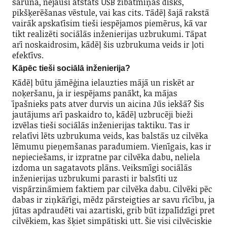
saruna, nejauši atstāts USB zibatmiņas disks,
pikšķerēšanas vēstule, vai kas cits.
Tādēļ šajā rakstā
vairāk apskatīsim tieši iespējamos piemērus, kā var
tikt realizēti sociālās inženierijas uzbrukumi. Tāpat
arī noskaidrosim, kādēļ šis uzbrukuma veids ir ļoti
efektīvs.
Kāpēc tieši sociālā inženierija?
Kādēļ būtu jāmēģina ielauzties mājā un riskēt ar
noķeršanu, ja ir iespējams panākt, ka mājas
īpašnieks pats atver durvis un aicina Jūs iekšā? Šis
jautājums arī paskaidro to, kādēļ uzbrucēji bieži
izvēlas tieši sociālās inženierijas taktiku. Tas ir
relatīvi lēts uzbrukuma veids, kas balstās uz cilvēka
lēmumu pieņemšanas paradumiem. Vienīgais, kas ir
nepieciešams, ir izpratne par cilvēka dabu, neliela
izdoma un sagatavots plāns. Veiksmīgi sociālās
inženierijas uzbrukumi parasti ir balstīti uz
vispārzināmiem faktiem par cilvēka dabu. Cilvēki pēc
dabas ir ziņkārīgi, mēdz pārsteigties ar savu rīcību, ja
jūtas apdraudēti vai azartiski, grib būt izpalīdzīgi pret
cilvēkiem, kas šķiet simpātiski utt. Šie visi cilvēciskie