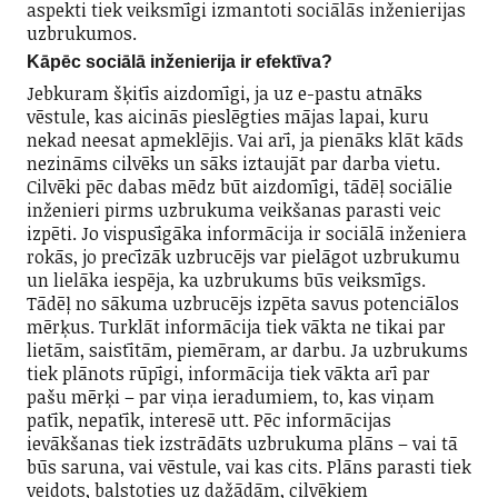
aspekti tiek veiksmīgi izmantoti sociālās inženierijas
uzbrukumos.
Kāpēc sociālā inženierija ir efektīva?
Jebkuram šķitīs aizdomīgi, ja uz e-pastu atnāks
vēstule, kas aicinās pieslēgties mājas lapai, kuru
nekad neesat apmeklējis. Vai arī, ja pienāks klāt kāds
nezināms cilvēks un sāks iztaujāt par darba vietu.
Cilvēki pēc dabas mēdz būt aizdomīgi, tādēļ sociālie
inženieri pirms uzbrukuma veikšanas parasti veic
izpēti. Jo vispusīgāka informācija ir sociālā inženiera
rokās, jo precīzāk uzbrucējs var pielāgot uzbrukumu
un lielāka iespēja, ka uzbrukums būs veiksmīgs.
Tādēļ no sākuma uzbrucējs izpēta savus potenciālos
mērķus. Turklāt informācija tiek vākta ne tikai par
lietām, saistītām, piemēram, ar darbu. Ja uzbrukums
tiek plānots rūpīgi, informācija tiek vākta arī par
pašu mērķi – par viņa ieradumiem, to, kas viņam
patīk, nepatīk, interesē utt. Pēc informācijas
ievākšanas tiek izstrādāts uzbrukuma plāns – vai tā
būs saruna, vai vēstule, vai kas cits. Plāns parasti tiek
veidots, balstoties uz dažādām, cilvēkiem