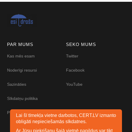
PAR MUMS
SEKO MUMS
Kas mēs esam
Twitter
Noderīgi resursi
Facebook
Sazināties
YouTube
Sīkdatņu politika
Piekļūstamības paziņojums
Lai šī tīmekļa vietne darbotos, CERT.LV izmanto
obligāti nepieciešamās sīkdatnes.
Ar Jūsu piekrišanu šajā vietnē papildus var tikt