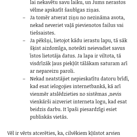
lai nekavētu savu laiku, un Jums nerastos
vēlme apskatīt šaubīgas ziņas.
Ja tomēr atverat ziņu no nezināma avota,
nekad neveriet vaļā pievienotos failus vai
tiešsaistes.
Ja pēkšņi, lietojot kādu ierastu lapu, tā sāk
šķist aizdomīga, noteikti neievadiet savus
īstos lietotāja datus. Ja lapa ir viltota, tā
visdrīzāk ļaus piekļūt tālākam saturam arī
ar nepareizu paroli.
Nekad neatstājiet nepieskatītu datoru brīdī,
kad esat ielogojies internetbankā, kā arī
vienmēr atslēdzieties no sistēmas ,nevis
vienkārši aizveriet interneta logu, kad esat
beidzis darbu. It īpaši piesardzīgi esiet
publiskās vietās.
Vēl ir vērts atcerēties, ka, cilvēkiem kļūstot arvien