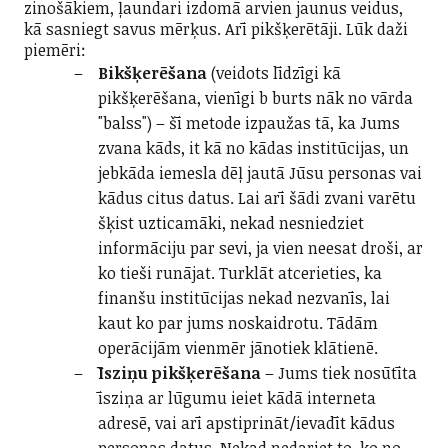
zinošākiem, ļaundari izdomā arvien jaunus veidus,
kā sasniegt savus mērķus. Arī pikšķerētāji. Lūk daži
piemēri:
Bikšķerēšana
(veidots līdzīgi kā
pikšķerēšana, vienīgi b burts nāk no vārda
"balss") – šī metode izpaužas tā, ka Jums
zvana kāds, it kā no kādas institūcijas, un
jebkāda iemesla dēļ jautā Jūsu personas vai
kādus citus datus. Lai arī šādi zvani varētu
šķist uzticamāki, nekad nesniedziet
informāciju par sevi, ja vien neesat droši, ar
ko tieši runājat. Turklāt atcerieties, ka
finanšu institūcijas nekad nezvanīs, lai
kaut ko par jums noskaidrotu. Tādām
operācijām vienmēr jānotiek klātienē.
Īsziņu pikšķerēšana
– Jums tiek nosūtīta
īsziņa ar lūgumu ieiet kādā interneta
adresē, vai arī apstiprināt/ievadīt kādus