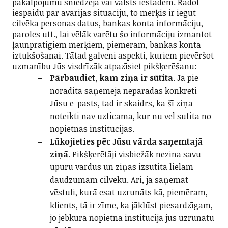
pakalpojumu sniedzēja vai valsts iestādēm. Radot
iespaidu par avārijas situāciju, to mērķis ir iegūt
cilvēka personas datus, bankas konta informāciju,
paroles utt., lai vēlāk varētu šo informāciju izmantot
ļaunprātīgiem mērķiem, piemēram, bankas konta
iztukšošanai. Tātad galveni aspekti, kuriem pievēršot
uzmanību Jūs visdrīzāk atpazīsiet pikšķerēšanu:
Pārbaudiet, kam ziņa ir sūtīta
. Ja pie
norādītā saņēmēja neparādās konkrēti
Jūsu e-pasts, tad ir skaidrs, ka šī ziņa
noteikti nav uzticama, kur nu vēl sūtīta no
nopietnas institūcijas.
Lūkojieties pēc Jūsu vārda saņemtajā
ziņā
. Pikšķerētāji visbiežāk nezina savu
upuru vārdus un ziņas izsūtīta lielam
daudzumam cilvēku. Arī, ja saņemat
vēstuli, kurā esat uzrunāts kā, piemēram,
klients, tā ir zīme, ka jākļūst piesardzīgam,
jo jebkura nopietna institūcija jūs uzrunātu