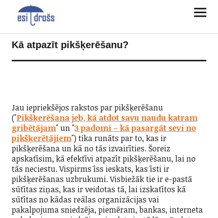
Kā atpazīt pikšķerēšanu?
Jau iepriekšējos rakstos par pikšķerēšanu
("
Pikšķerēšana jeb, kā atdot savu naudu katram
gribētājam
" un "
3 padomi – kā pasargāt sevi no
pikšķerētājiem
") tika runāts par to, kas ir
pikšķerēšana un kā no tās izvairīties. Šoreiz
apskatīsim, kā efektīvi atpazīt pikšķerēšanu, lai no
tās neciestu. Vispirms īss ieskats, kas īsti ir
pikšķerēšanas uzbrukumi. Visbiežāk tie ir e-pastā
sūtītas ziņas, kas ir veidotas tā, lai izskatītos kā
sūtītas no kādas reālas organizācijas vai
pakalpojuma sniedzēja, piemēram, bankas, interneta