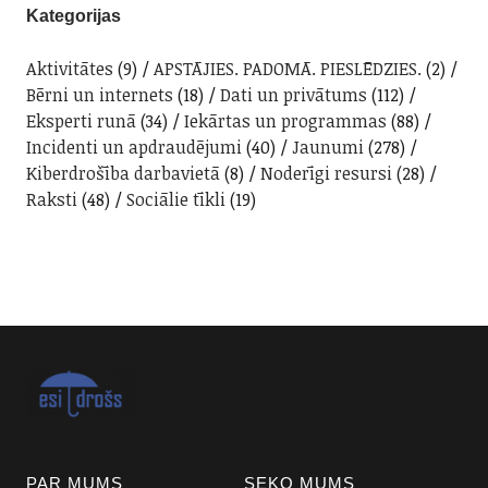
Kategorijas
Aktivitātes
(9)
APSTĀJIES. PADOMĀ. PIESLĒDZIES.
(2)
Bērni un internets
(18)
Dati un privātums
(112)
Eksperti runā
(34)
Iekārtas un programmas
(88)
Incidenti un apdraudējumi
(40)
Jaunumi
(278)
Kiberdrošība darbavietā
(8)
Noderīgi resursi
(28)
Raksti
(48)
Sociālie tīkli
(19)
PAR MUMS
SEKO MUMS