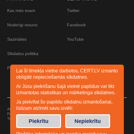
Kas mēs esam
Twitter
Noderīgi resursi
Facebook
Sazināties
YouTube
Sīkdatņu politika
Piekļūstamības paziņojums
Lai šī tīmekļa vietne darbotos, CERT.LV izmanto
obligāti nepieciešamās sīkdatnes.
Ar Jūsu piekrišanu šajā vietnē papildus var tikt
izmantotas statistikas un mārketinga sīkdatnes.
Ja piekrītat šo papildu sīkdatņu izmantošanai,
lūdzam atzīmēt savu izvēli:
Autortiesības © 2026 Esidrošs
Powered by
WordPress
Tēma: Uku no
Elmastudio
Piekrītu
Nepiekrītu