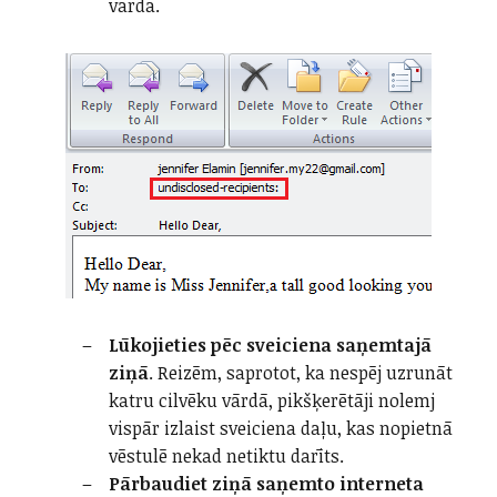
vārdā.
Lūkojieties pēc sveiciena saņemtajā
ziņā
. Reizēm, saprotot, ka nespēj uzrunāt
katru cilvēku vārdā, pikšķerētāji nolemj
vispār izlaist sveiciena daļu, kas nopietnā
vēstulē nekad netiktu darīts.
Pārbaudiet ziņā saņemto interneta