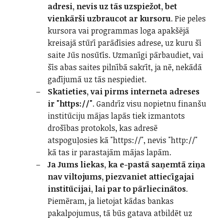
adresi, nevis uz tās uzspiežot, bet
vienkārši uzbraucot ar kursoru
. Pie peles
kursora vai programmas loga apakšējā
kreisajā stūrī parādīsies adrese, uz kuru šī
saite Jūs nosūtīs. Uzmanīgi pārbaudiet, vai
šīs abas saites pilnībā sakrīt, ja nē, nekādā
gadījumā uz tās nespiediet.
Skatieties, vai pirms interneta adreses
ir "https://"
. Gandrīz visu nopietnu finanšu
institūciju mājas lapās tiek izmantots
drošības protokols, kas adresē
atspoguļosies kā "https://", nevis "http://"
kā tas ir parastajām mājas lapām.
Ja Jums liekas, ka e-pastā saņemtā ziņa
nav viltojums, piezvaniet attiecīgajai
institūcijai, lai par to pārliecinātos
.
Piemēram, ja lietojat kādas bankas
pakalpojumus, tā būs gatava atbildēt uz