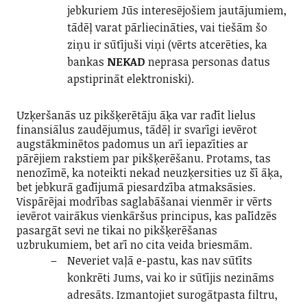
jebkuriem Jūs interesējošiem jautājumiem,
tādēļ varat pārliecināties, vai tiešām šo
ziņu ir sūtījuši viņi (vērts atcerēties, ka
bankas
NEKAD
neprasa personas datus
apstiprināt elektroniski).
Uzķeršanās uz pikšķerētāju āķa var radīt lielus
finansiālus zaudējumus, tādēļ ir svarīgi ievērot
augstākminētos padomus un arī iepazīties ar
pārējiem rakstiem par pikšķerēšanu. Protams, tas
nenozīmē, ka noteikti nekad neuzķersities uz šī āķa,
bet jebkurā gadījumā piesardzība atmaksāsies.
Vispārējai modrības saglabāšanai vienmēr ir vērts
ievērot vairākus vienkāršus principus, kas palīdzēs
pasargāt sevi ne tikai no pikšķerēšanas
uzbrukumiem, bet arī no cita veida briesmām.
Neveriet vaļā e-pastu, kas nav sūtīts
konkrēti Jums, vai ko ir sūtījis nezināms
adresāts. Izmantojiet surogātpasta filtru,