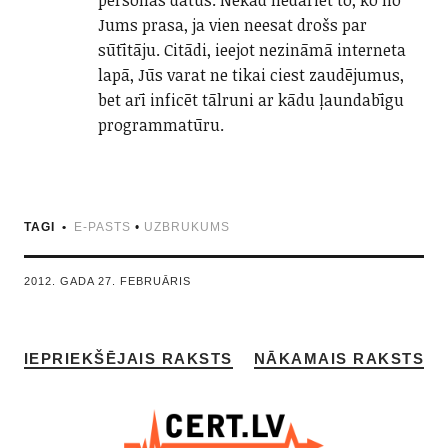
personas datus. Nekad nedariet to, ko no
Jums prasa, ja vien neesat drošs par
sūtītāju. Citādi, ieejot nezināmā interneta
lapā, Jūs varat ne tikai ciest zaudējumus,
bet arī inficēt tālruni ar kādu ļaundabīgu
programmatūru.
TAGI
E-PASTS
•
UZBRUKUMS
2012. GADA 27. FEBRUĀRIS
IEPRIEKŠĒJAIS RAKSTS
NĀKAMAIS RAKSTS