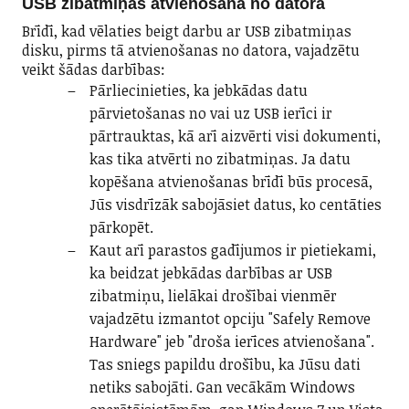
USB zibatmiņas atvienošana no datora
Brīdī, kad vēlaties beigt darbu ar USB zibatmiņas
disku, pirms tā atvienošanas no datora, vajadzētu
veikt šādas darbības:
Pārliecinieties, ka jebkādas datu
pārvietošanas no vai uz USB ierīci ir
pārtrauktas, kā arī aizvērti visi dokumenti,
kas tika atvērti no zibatmiņas. Ja datu
kopēšana atvienošanas brīdī būs procesā,
Jūs visdrīzāk sabojāsiet datus, ko centāties
pārkopēt.
Kaut arī parastos gadījumos ir pietiekami,
ka beidzat jebkādas darbības ar USB
zibatmiņu, lielākai drošībai vienmēr
vajadzētu izmantot opciju "Safely Remove
Hardware" jeb "droša ierīces atvienošana".
Tas sniegs papildu drošību, ka Jūsu dati
netiks sabojāti. Gan vecākām Windows