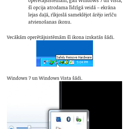
operētājsistēmām, gan Windows 7 un Vista,
šī opcija atrodama līdzīgā veidā – ekrāna
lejas daļā, rīkjoslā sameklējot ārējo ierīču
atvienošanas ikonu.
Vecākām operētājsistēmām šī ikona izskatās šādi.
Windows 7 un Windows Vista šādi.