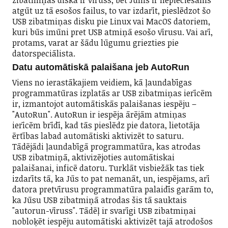
atgūt uz tā esošos failus, to var izdarīt, pieslēdzot šo
USB zibatmiņas disku pie Linux vai MacOS datoriem,
kuri būs imūni pret USB atmiņā esošo vīrusu. Vai arī,
protams, varat ar šādu lūgumu griezties pie
datorspeciālista.
Datu automātiskā palaišana jeb AutoRun
Viens no ierastākajiem veidiem, kā ļaundabīgas
programmatūras izplatās ar USB zibatmiņas ierīcēm
ir, izmantojot automātiskās palaišanas iespēju –
"AutoRun". AutoRun ir iespēja ārējām atmiņas
ierīcēm brīdī, kad tās pieslēdz pie datora, lietotāja
ērtības labad automātiski aktivizēt to saturu.
Tādējādi ļaundabīgā programmatūra, kas atrodas
USB zibatmiņā, aktivizējoties automātiskai
palaišanai, inficē datoru. Turklāt visbiežāk tas tiek
izdarīts tā, ka Jūs to pat nemanāt, un, iespējams, arī
datora pretvīrusu programmatūra palaidīs garām to,
ka Jūsu USB zibatmiņā atrodas šis tā sauktais
"autorun-vīruss". Tādēļ ir svarīgi USB zibatmiņai
nobloķēt iespēju automātiski aktivizēt tajā atrodošos