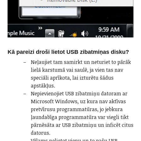
Kā pareizi droši lietot USB zibatmiņas disku?
Neļaujiet tam samirkt un neturiet to pārāk
lielā karstumā vai saulē, ja vien tas nav
speciāli aprīkota, lai izturētu šādus
apstākļus.
Nepievienojiet USB zibatmiņu datoram ar
Microsoft Windows, uz kura nav aktīvas
pretvīrusu programmatūras, jo jebkura
ļaundabīga programmatūra var viegli tikt
pārnēsāta ar USB zibatmiņu un inficēt citus
datorus.
Vēlams nelietot vienu un to pašu USB