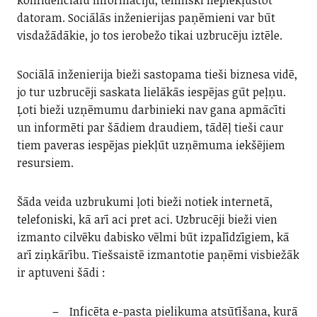
konfidenciālu informāciju, tehniski nepiekļūstot
datoram. Sociālās inženierijas paņēmieni var būt
visdažādākie, jo tos ierobežo tikai uzbrucēju iztēle.
Sociālā inženierija bieži sastopama tieši biznesa vidē,
jo tur uzbrucēji saskata lielākās iespējas gūt peļņu.
Ļoti bieži uzņēmumu darbinieki nav gana apmācīti
un informēti par šādiem draudiem, tādēļ tieši caur
tiem paveras iespējas piekļūt uzņēmuma iekšējiem
resursiem.
Šāda veida uzbrukumi ļoti bieži notiek internetā,
telefoniski, kā arī aci pret aci. Uzbrucēji bieži vien
izmanto cilvēku dabisko vēlmi būt izpalīdzīgiem, kā
arī ziņkārību. Tiešsaistē izmantotie paņēmi visbiežāk
ir aptuveni šādi :
Inficēta e-pasta pielikuma atsūtīšana, kurā