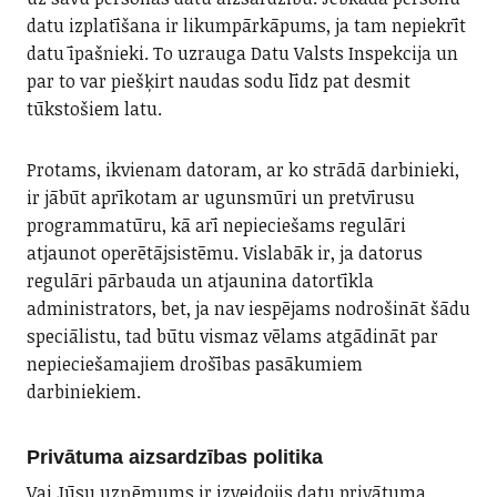
datu izplatīšana ir likumpārkāpums, ja tam nepiekrīt
datu īpašnieki. To uzrauga Datu Valsts Inspekcija un
par to var piešķirt naudas sodu līdz pat desmit
tūkstošiem latu.
Protams, ikvienam datoram, ar ko strādā darbinieki,
ir jābūt aprīkotam ar ugunsmūri un pretvīrusu
programmatūru, kā arī nepieciešams regulāri
atjaunot operētājsistēmu. Vislabāk ir, ja datorus
regulāri pārbauda un atjaunina datortīkla
administrators, bet, ja nav iespējams nodrošināt šādu
speciālistu, tad būtu vismaz vēlams atgādināt par
nepieciešamajiem drošības pasākumiem
darbiniekiem.
Privātuma aizsardzības politika
Vai Jūsu uzņēmums ir izveidojis datu privātuma