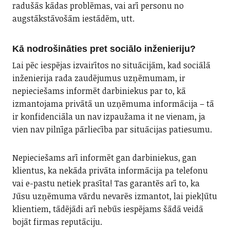
radušās kādas problēmas, vai arī personu no
augstākstāvošām iestādēm, utt.
Kā nodrošināties pret sociālo inženieriju?
Lai pēc iespējas izvairītos no situācijām, kad sociālā
inženierija rada zaudējumus uzņēmumam, ir
nepieciešams informēt darbiniekus par to, kā
izmantojama privātā un uzņēmuma informācija – tā
ir konfidenciāla un nav izpaužama it ne vienam, ja
vien nav pilnīga pārliecība par situācijas patiesumu.
Nepieciešams arī informēt gan darbiniekus, gan
klientus, ka nekāda privāta informācija pa telefonu
vai e-pastu netiek prasīta! Tas garantēs arī to, ka
Jūsu uzņēmuma vārdu nevarēs izmantot, lai piekļūtu
klientiem, tādējādi arī nebūs iespējams šādā veidā
bojāt firmas reputāciju.