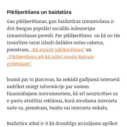
Pikšķerēšana un baidatūra
Gan pikšķerēšanas, gan baidatūras izmantošana ir
divi diezgan populāri sociālās inženierijas
izmantošanas paveidi. Par pikšķerēšanu un kā no tās
izvairīties varat izlasīt dažādos mūsu rakstos,
piemēram,
„Kā atpazīt pikšķerēšanu”
un
„Pikšķerēšana jeb kā atdot naudu katram
gribētājam”
.
Īsumā par to jāatceras, ka nekādā gadījumā internetā
nedrīkst sniegt informāciju par saviem
finansiālajiem instrumentiem, kā arī neuzticēties uz
e-pastu atsūtītai reklāmai, kurā atrodama interneta
saite uz, piemēram, banku vai interneta veikalu.
Baidatūra atkal ir it kā draudzīgs aicinājums aprīkot