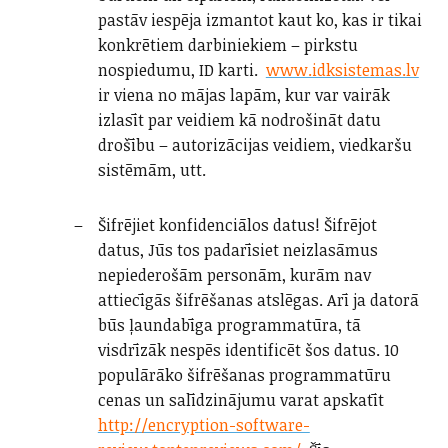
pastāv iespēja izmantot kaut ko, kas ir tikai
konkrētiem darbiniekiem – pirkstu
nospiedumu, ID karti.
www.idksistemas.lv
ir viena no mājas lapām, kur var vairāk
izlasīt par veidiem kā nodrošināt datu
drošību – autorizācijas veidiem, viedkaršu
sistēmām, utt.
Šifrējiet konfidenciālos datus! Šifrējot
datus, Jūs tos padarīsiet neizlasāmus
nepiederošām personām, kurām nav
attiecīgās šifrēšanas atslēgas. Arī ja datorā
būs ļaundabīga programmatūra, tā
visdrīzāk nespēs identificēt šos datus. 10
populārāko šifrēšanas programmatūru
cenas un salīdzinājumu varat apskatīt
http://encryption-software-