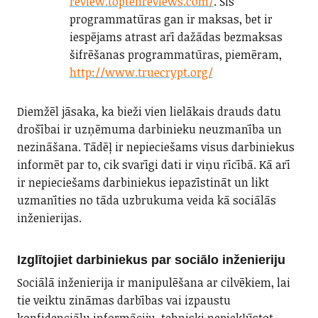
review.toptenreviews.com/
. Šīs
programmatūras gan ir maksas, bet ir
iespējams atrast arī dažādas bezmaksas
šifrēšanas programmatūras, piemēram,
http://www.truecrypt.org/
Diemžēl jāsaka, ka bieži vien lielākais drauds datu
drošībai ir uzņēmuma darbinieku neuzmanība un
nezināšana. Tādēļ ir nepieciešams visus darbiniekus
informēt par to, cik svarīgi dati ir viņu rīcībā. Kā arī
ir nepieciešams darbiniekus iepazīstināt un likt
uzmanīties no tāda uzbrukuma veida kā sociālās
inženierijas.
Izglītojiet darbiniekus par sociālo inženieriju
Sociālā inženierija ir manipulēšana ar cilvēkiem, lai
tie veiktu zināmas darbības vai izpaustu