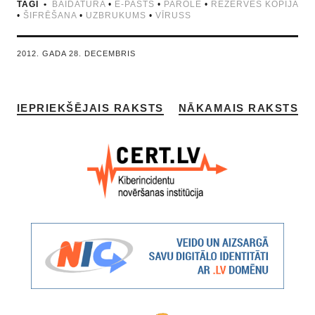
TAGI
BAIDATŪRA
•
E-PASTS
•
PAROLE
•
REZERVES KOPIJA
•
ŠIFRĒŠANA
•
UZBRUKUMS
•
VĪRUSS
2012. GADA 28. DECEMBRIS
IEPRIEKŠĒJAIS RAKSTS
NĀKAMAIS RAKSTS