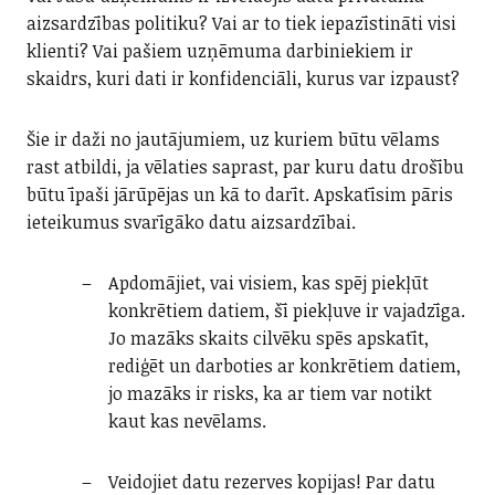
aizsardzības politiku? Vai ar to tiek iepazīstināti visi
klienti? Vai pašiem uzņēmuma darbiniekiem ir
skaidrs, kuri dati ir konfidenciāli, kurus var izpaust?
Šie ir daži no jautājumiem, uz kuriem būtu vēlams
rast atbildi, ja vēlaties saprast, par kuru datu drošību
būtu īpaši jārūpējas un kā to darīt. Apskatīsim pāris
ieteikumus svarīgāko datu aizsardzībai.
Apdomājiet, vai visiem, kas spēj piekļūt
konkrētiem datiem, šī piekļuve ir vajadzīga.
Jo mazāks skaits cilvēku spēs apskatīt,
rediģēt un darboties ar konkrētiem datiem,
jo mazāks ir risks, ka ar tiem var notikt
kaut kas nevēlams.
Veidojiet datu rezerves kopijas! Par datu