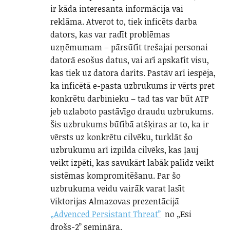
ir kāda interesanta informācija vai
reklāma. Atverot to, tiek inficēts darba
dators, kas var radīt problēmas
uzņēmumam – pārsūtīt trešajai personai
datorā esošus datus, vai arī apskatīt visu,
kas tiek uz datora darīts. Pastāv arī iespēja,
ka inficētā e-pasta uzbrukums ir vērts pret
konkrētu darbinieku – tad tas var būt ATP
jeb uzlaboto pastāvīgo draudu uzbrukums.
Šis uzbrukums būtībā atšķiras ar to, ka ir
vērsts uz konkrētu cilvēku, turklāt šo
uzbrukumu arī izpilda cilvēks, kas ļauj
veikt izpēti, kas savukārt labāk palīdz veikt
sistēmas kompromitēšanu. Par šo
uzbrukuma veidu vairāk varat lasīt
Viktorijas Almazovas prezentācijā
„Advenced Persistant Threat”
no „Esi
drošs-2” semināra.