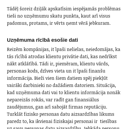
Tādēļ šoreiz dziļāk apskatīsim iespējamās problēmas
tieši no uzņēmumu skatu punkta, kaut arī visus
padomus, protams, ir vērts ņemt vērā jebkuram.
Uzņēmuma rīcībā esošie dati
Reizēm kompānijas, it īpaši nelielas, neiedomājas, ka
tās rīcībā atrodas klientu privātie dati, kas nedrīkst
nākt atklātībā. Tādi ir, piemēram, klientu vārds,
personas kods, dzīves vieta un it īpaši finanšu
informācija. Bieži vien šiem datiem spēj piekļūt
vairāki darbinieki no dažādiem datoriem. Situācija,
kad uzņēmuma dati vai to klientu informācija nonāk
nepareizās rokās, var radīt gan finansiālus
zaudējumus, gan arī sabojāt firmas reputāciju.
Turklāt fizisko personas datu aizsardzības likums
paredz to, ka ikvienai fiziskajai personai ir tiesības
uz savu personas datu aizsardzību. Jebkāda personu