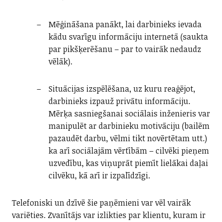
Mēģināšana panākt, lai darbinieks ievada
kādu svarīgu informāciju internetā (saukta
par pikšķerēšanu – par to vairāk nedaudz
vēlāk).
Situācijas izspēlēšana, uz kuru reaģējot,
darbinieks izpauž privātu informāciju.
Mērķa sasniegšanai sociālais inženieris var
manipulēt ar darbinieku motivāciju (bailēm
pazaudēt darbu, vēlmi tikt novērtētam utt.)
ka arī sociālajām vērtībām – cilvēki pieņem
uzvedību, kas viņuprāt piemīt lielākai daļai
cilvēku, kā arī ir izpalīdzīgi.
Telefoniski un dzīvē šie paņēmieni var vēl vairāk
variēties. Zvanītājs var izlikties par klientu, kuram ir