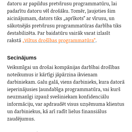
datoru ar papildus pretvīrusu programmatūru, lai
padarītu datoru vēl drošāku. Tomēr, ļaujoties šim
aicinājumam, dators tiks „aprīkots” ar vīrusu, un
sākotnējās pretvīrusu programmatūras darbība tiks
destabilizēta. Par baidatūru vairāk varat izlasīt
rakstā
„Viltus drošības programmatūra”
.
Secinājums
Veiksmīgai un drošai kompānijas darbībai drošības
noteikumus ir kārtīgi jāpārzina ikvienam
darbiniekam. Galu galā, viens darbinieks, kura datorā
ieperinājusies ļaundabīga programmatūra, vai kurš
neuzmanīgi izpauž svešiniekam konfidenciālu
informāciju, var apdraudēt visus uzņēmuma klientus
un darbiniekus, kā arī radīt lielus finansiālus
zaudējumus.