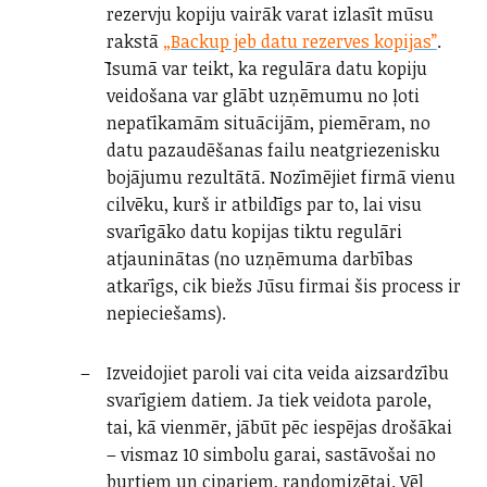
rezervju kopiju vairāk varat izlasīt mūsu
rakstā
„Backup jeb datu rezerves kopijas”
.
Īsumā var teikt, ka regulāra datu kopiju
veidošana var glābt uzņēmumu no ļoti
nepatīkamām situācijām, piemēram, no
datu pazaudēšanas failu neatgriezenisku
bojājumu rezultātā. Nozīmējiet firmā vienu
cilvēku, kurš ir atbildīgs par to, lai visu
svarīgāko datu kopijas tiktu regulāri
atjauninātas (no uzņēmuma darbības
atkarīgs, cik biežs Jūsu firmai šis process ir
nepieciešams).
Izveidojiet paroli vai cita veida aizsardzību
svarīgiem datiem. Ja tiek veidota parole,
tai, kā vienmēr, jābūt pēc iespējas drošākai
– vismaz 10 simbolu garai, sastāvošai no
burtiem un cipariem, randomizētai. Vēl