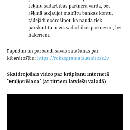
rēķinu sadarbības partnera vārdā, bet
rēķinā iekļaujot mainītu bankas kontu,
tādejādi nodrošinot, ka nauda tiek
pārskaitīta nevis sadarbības partnerim, bet
hakeriem.
Papildini un pārbaudi savas zināšanas par
kiberdrošību:
https://rokasgramata.esidross.lv
Skaidrojošais video par krāpšanu internetā
"Muļķerēšana" (ar titriem latviešu valodā)