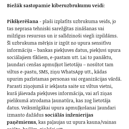
Biežāk sastopamie kiberuzbrukumu veidi
:
Pikšķerēšana
- plaši izplatīts uzbrukuma veids, jo
tas neprasa tehniski sarežģītas zināšanas vai
milzīgus resursus un ir salīdzinoši viegli izpildāms.
Šī uzbrukuma mērķis ir izgūt no upura sensitīvu
informāciju – bankas piekļuves datus, piekļuvi upura
sociālajiem tīkliem, e-pastam utt. Lai to panāktu,
ļaundari cenšas apmuļķot lietotāju – nosūtot tam
viltus e-pastu, SMS, ziņu WhatsApp utt., kādas
upurim pazīstamas personas vai organizācijas vārdā.
Parasti ziņojumā ir iekļauta saite uz viltus vietni,
kurā jāievada piekļuves informācija, vai arī ziņas
pielikumā atrodama ļaunatūra, kas zog lietotāja
datus. Veiksmīgākai upura apmuļķošanai ļaundari
izmanto dažādus
sociālās inženierijas
paņēmienus
, kas paļaujas uz upura kauna/vainas