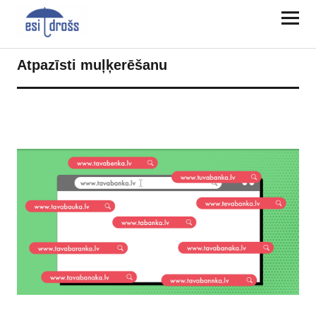
Atpazīsti muļķerēšanu