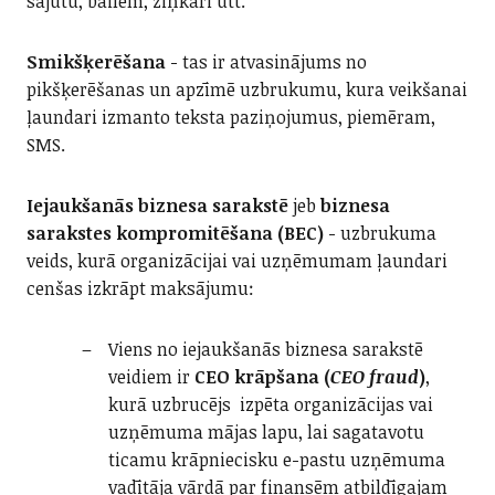
sajūtu, bailēm, ziņkāri utt.
Smikšķerēšana
- tas ir atvasinājums no
pikšķerēšanas un apzīmē uzbrukumu, kura veikšanai
ļaundari izmanto teksta paziņojumus, piemēram,
SMS.
Iejaukšanās biznesa sarakstē
jeb
biznesa
sarakstes kompromitēšana
(BEC)
- uzbrukuma
veids, kurā organizācijai vai uzņēmumam ļaundari
cenšas izkrāpt maksājumu:
Viens no iejaukšanās biznesa sarakstē
veidiem ir
CEO krāpšana (
CEO fraud
)
,
kurā uzbrucējs izpēta organizācijas vai
uzņēmuma mājas lapu, lai sagatavotu
ticamu krāpniecisku e-pastu uzņēmuma
vadītāja vārdā par finansēm atbildīgajam