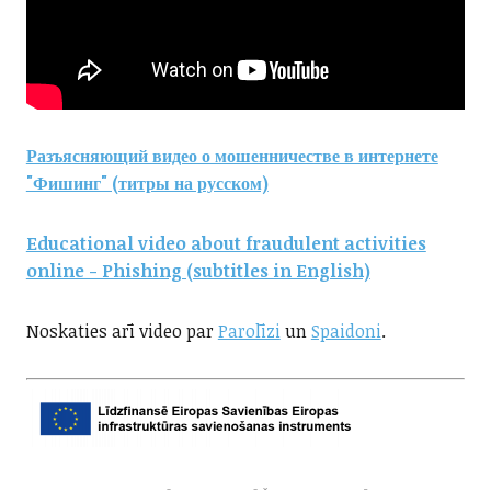
Разъясняющий видео о мошенничестве в интернете
"Фишинг" (титры на русском)
Educational video about fraudulent activities
online - Phishing (subtitles in English)
Noskaties arī video par
Parolīzi
un
Spaidoni
.