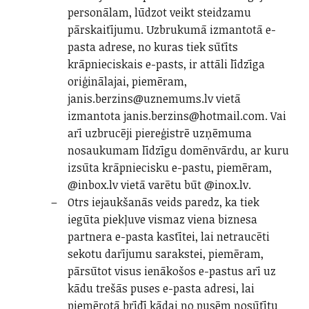
personālam, lūdzot veikt steidzamu
pārskaitījumu. Uzbrukumā izmantotā e-
pasta adrese, no kuras tiek sūtīts
krāpnieciskais e-pasts, ir attāli līdzīga
oriģinālajai, piemēram,
janis.berzins@uznemums.lv vietā
izmantota janis.berzins@hotmail.com. Vai
arī uzbrucēji piereģistrē uzņēmuma
nosaukumam līdzīgu domēnvārdu, ar kuru
izsūta krāpniecisku e-pastu, piemēram,
@inbox.lv vietā varētu būt @inox.lv.
Otrs iejaukšanās veids paredz, ka tiek
iegūta piekļuve vismaz viena biznesa
partnera e-pasta kastītei, lai netraucēti
sekotu darījumu sarakstei, piemēram,
pārsūtot visus ienākošos e-pastus arī uz
kādu trešās puses e-pasta adresi, lai
piemērotā brīdī kādai no pusēm nosūtītu