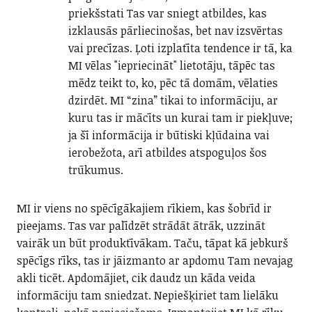
priekšstati Tas var sniegt atbildes, kas
izklausās pārliecinošas, bet nav izsvērtas
vai precīzas. Ļoti izplatīta tendence ir tā, ka
MI vēlas "iepriecināt" lietotāju, tāpēc tas
mēdz teikt to, ko, pēc tā domām, vēlaties
dzirdēt. MI “zina” tikai to informāciju, ar
kuru tas ir mācīts un kurai tam ir piekļuve;
ja šī informācija ir būtiski kļūdaina vai
ierobežota, arī atbildes atspoguļos šos
trūkumus.
MI ir viens no spēcīgākajiem rīkiem, kas šobrīd ir
pieejams. Tas var palīdzēt strādāt ātrāk, uzzināt
vairāk un būt produktīvākam. Taču, tāpat kā jebkurš
spēcīgs rīks, tas ir jāizmanto ar apdomu Tam nevajag
akli ticēt. Apdomājiet, cik daudz un kāda veida
informāciju tam sniedzat. Nepiešķiriet tam lielāku