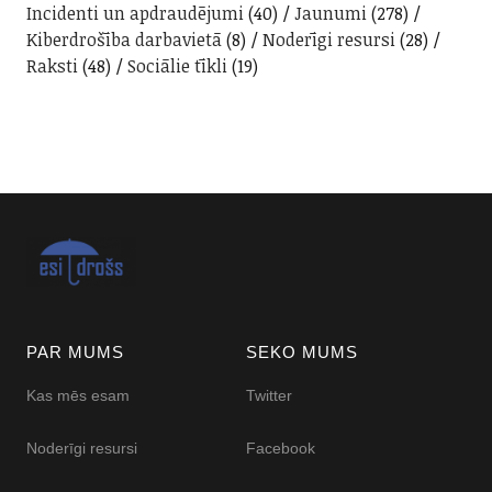
Incidenti un apdraudējumi
(40)
Jaunumi
(278)
Kiberdrošība darbavietā
(8)
Noderīgi resursi
(28)
Raksti
(48)
Sociālie tīkli
(19)
PAR MUMS
SEKO MUMS
Kas mēs esam
Twitter
Noderīgi resursi
Facebook