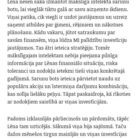
Lēna nesen sāka izmantot mākslīgā intelekta sarunu
botu, lai vieglāk tiktu galā ar savu aizņemto ikdienu.
Viņai patika, cik viegli ir uzdot jautājumus un uzreiz
saņemt atbildes par ģimeni, rēķiniem un nākotnes
plānošanu. Kādu vakaru, jūtot satraukumu par
savām finansēm, viņa lūdza MI palīdzību investīciju
jautājumos. Tas ātri ieteica stratēģiju. Tomēr
mākslīgajam intelektam nebija pieejama pilnīga
informācija par Lēnas finansiālo situāciju, riska
toleranci un nodokļu ietekmi tieši viņas konkrētajā
gadījumā. Sarunu bots ieteica pārvietot naudu uz
populāru akciju un īstermiņa darījumu kombināciju,
kas solīja lielāku peļņu. Tāpat paskaidroja, kā rīkoties
ar nodokļiem saistībā ar viņas investīcijām.
Padoms izklausījās pārliecinošs un pārdomāts, tāpēc
Lēna tam uzticējās. Sākumā viņa bija sajūsmā. Taču
dažos mēnešos tirgus mainījās un viņas investīcijas