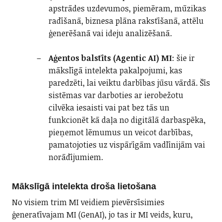
apstrādes uzdevumos, piemēram, mūzikas
radīšanā, biznesa plāna rakstīšanā, attēlu
ģenerēšanā vai ideju analizēšanā.
Aģentos balstīts (Agentic AI) MI
: šie ir
mākslīgā intelekta pakalpojumi, kas
paredzēti, lai veiktu darbības jūsu vārdā. Šīs
sistēmas var darboties ar ierobežotu
cilvēka iesaisti vai pat bez tās un
funkcionēt kā daļa no digitālā darbaspēka,
pieņemot lēmumus un veicot darbības,
pamatojoties uz vispārīgām vadlīnijām vai
norādījumiem.
Mākslīgā intelekta droša lietošana
No visiem trim MI veidiem pievērsīsimies
ģeneratīvajam MI (GenAI), jo tas ir MI veids, kuru,