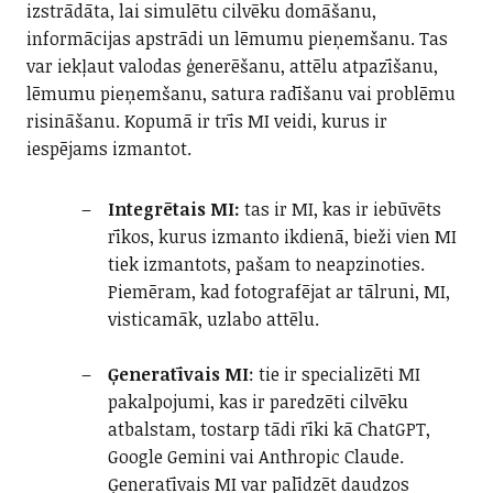
izstrādāta, lai simulētu cilvēku domāšanu,
informācijas apstrādi un lēmumu pieņemšanu. Tas
var iekļaut valodas ģenerēšanu, attēlu atpazīšanu,
lēmumu pieņemšanu, satura radīšanu vai problēmu
risināšanu. Kopumā ir trīs MI veidi, kurus ir
iespējams izmantot.
Integrētais MI:
tas ir MI, kas ir iebūvēts
rīkos, kurus izmanto ikdienā, bieži vien MI
tiek izmantots, pašam to neapzinoties.
Piemēram, kad fotografējat ar tālruni, MI,
visticamāk, uzlabo attēlu.
Ģeneratīvais MI
: tie ir specializēti MI
pakalpojumi, kas ir paredzēti cilvēku
atbalstam, tostarp tādi rīki kā ChatGPT,
Google Gemini vai Anthropic Claude.
Ģeneratīvais MI var palīdzēt daudzos