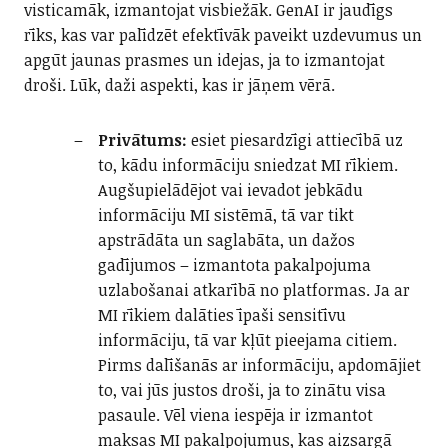
visticamāk, izmantojat visbiežāk. GenAI ir jaudīgs
rīks, kas var palīdzēt efektīvāk paveikt uzdevumus un
apgūt jaunas prasmes un idejas, ja to izmantojat
droši. Lūk, daži aspekti, kas ir jāņem vērā.
Privātums:
esiet piesardzīgi attiecībā uz
to, kādu informāciju sniedzat MI rīkiem.
Augšupielādējot vai ievadot jebkādu
informāciju MI sistēmā, tā var tikt
apstrādāta un saglabāta, un dažos
gadījumos – izmantota pakalpojuma
uzlabošanai atkarībā no platformas. Ja ar
MI rīkiem dalāties īpaši sensitīvu
informāciju, tā var kļūt pieejama citiem.
Pirms dalīšanās ar informāciju, apdomājiet
to, vai jūs justos droši, ja to zinātu visa
pasaule. Vēl viena iespēja ir izmantot
maksas MI pakalpojumus, kas aizsargā