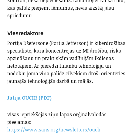
kontroli, nekā nepieciešams. Izmantojiet MI kā rīku,
kas palīdz pieņemt lēmumus, nevis aizstāj jūsu
spriedumu.
Viesredaktore
Portija Džefersone (Portia Jefferson) ir kiberdrošības
speciāliste, kura koncentrējas uz MI drošību, risku
apzināšanu un praktiskām vadlīnijām ikdienas
lietotājiem. Ar pieredzi finanšu tehnoloģiju un
nodokļu jomā viņa palīdz cilvēkiem droši orientēties
jaunajās tehnoloģijās darbā un mājās.
Jūlija OUCH! (PDF)
Visas iepriekšējās ziņu lapas orģinālvalodās
pieejamas:
https://www.sans.org/newsletters/ouch