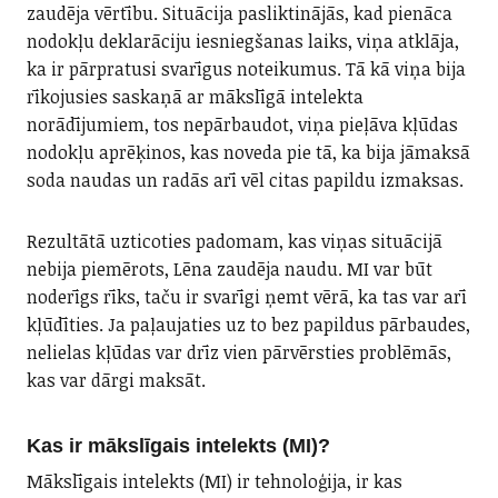
zaudēja vērtību. Situācija pasliktinājās, kad pienāca
nodokļu deklarāciju iesniegšanas laiks, viņa atklāja,
ka ir pārpratusi svarīgus noteikumus. Tā kā viņa bija
rīkojusies saskaņā ar mākslīgā intelekta
norādījumiem, tos nepārbaudot, viņa pieļāva kļūdas
nodokļu aprēķinos, kas noveda pie tā, ka bija jāmaksā
soda naudas un radās arī vēl citas papildu izmaksas.
Rezultātā uzticoties padomam, kas viņas situācijā
nebija piemērots, Lēna zaudēja naudu. MI var būt
noderīgs rīks, taču ir svarīgi ņemt vērā, ka tas var arī
kļūdīties. Ja paļaujaties uz to bez papildus pārbaudes,
nelielas kļūdas var drīz vien pārvērsties problēmās,
kas var dārgi maksāt.
Kas ir mākslīgais intelekts (MI)?
Mākslīgais intelekts (MI) ir tehnoloģija, ir kas