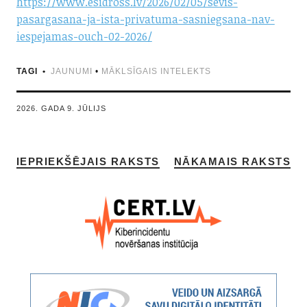
https://www.esidross.lv/2026/02/05/sevis-
pasargasana-ja-ista-privatuma-sasniegsana-nav-
iespejamas-ouch-02-2026/
TAGI
JAUNUMI
•
MĀKLSĪGAIS INTELEKTS
2026. GADA 9. JŪLIJS
IEPRIEKŠĒJAIS RAKSTS
NĀKAMAIS RAKSTS