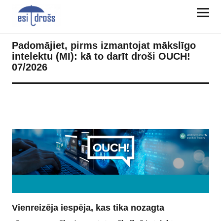
Padomājiet, pirms izmantojat mākslīgo
intelektu (MI): kā to darīt droši OUCH!
07/2026
Vienreizēja iespēja, kas tika nozagta