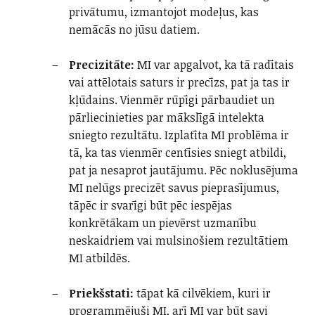
privātumu, izmantojot modeļus, kas
nemācās no jūsu datiem.
Precizitāte:
MI var apgalvot, ka tā radītais
vai attēlotais saturs ir precīzs, pat ja tas ir
kļūdains. Vienmēr rūpīgi pārbaudiet un
pārliecinieties par mākslīgā intelekta
sniegto rezultātu. Izplatīta MI problēma ir
tā, ka tas vienmēr centīsies sniegt atbildi,
pat ja nesaprot jautājumu. Pēc noklusējuma
MI nelūgs precizēt savus pieprasījumus,
tāpēc ir svarīgi būt pēc iespējas
konkrētākam un pievērst uzmanību
neskaidriem vai mulsinošiem rezultātiem
MI atbildēs.
Priekšstati:
tāpat kā cilvēkiem, kuri ir
programmējuši MI, arī MI var būt savi