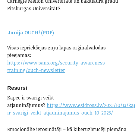
Carnegie Mellon Universitātē un bakalaura grādu
Pitsburgas Universitātē.
Jūnija OUCH! (PDF)
Visas iepriekšējās ziņu lapas orģinālvalodās
pieejamas:
https://www.sans.org/security-awareness-
training/ouch-newsletter
Resursi
Kāpēc ir svarīgi veikt
atjauninājumus?
https://www.esidross.lv/2023/10/13/ka
ir-svarigi-veikt-atjauninajumus-ouch-10-2023/
Emocionālie ierosinātāji – kā kiberuzbrucēji piemāna