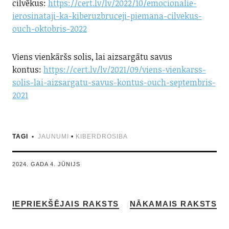
cilvēkus:
https://cert.lv/lv/2022/10/emocionalie-
ierosinataji-ka-kiberuzbruceji-piemana-cilvekus-
ouch-oktobris-2022
Viens vienkāršs solis, lai aizsargātu savus
kontus:
https://cert.lv/lv/2021/09/viens-vienkarss-
solis-lai-aizsargatu-savus-kontus-ouch-septembris-
2021
TAGI
JAUNUMI
•
KIBERDROSIBA
2024. GADA 4. JŪNIJS
IEPRIEKŠĒJAIS RAKSTS
NĀKAMAIS RAKSTS