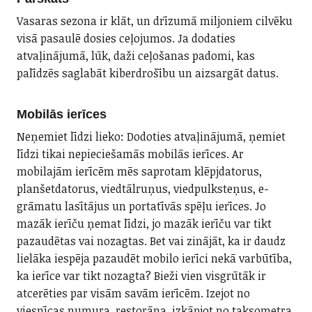
Vasaras sezona ir klāt, un drīzumā miljoniem cilvēku
visā pasaulē dosies ceļojumos. Ja dodaties
atvaļinājumā, lūk, daži ceļošanas padomi, kas
palīdzēs saglabāt kiberdrošību un aizsargāt datus.
Mobilās ierīces
Neņemiet līdzi lieko: Dodoties atvaļinājumā, ņemiet
līdzi tikai nepieciešamās mobilās ierīces. Ar
mobilajām ierīcēm mēs saprotam klēpjdatorus,
planšetdatorus, viedtālruņus, viedpulksteņus, e-
grāmatu lasītājus un portatīvās spēļu ierīces. Jo
mazāk ierīču ņemat līdzi, jo mazāk ierīču var tikt
pazaudētas vai nozagtas. Bet vai zinājāt, ka ir daudz
lielāka iespēja pazaudēt mobilo ierīci nekā varbūtība,
ka ierīce var tikt nozagta? Bieži vien visgrūtāk ir
atcerēties par visām savām ierīcēm. Izejot no
viesnīcas numura, restorāna, izkāpjot no taksometra,