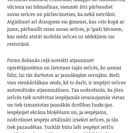
vilciena vai lidmašīnas, vienmēr ātri pārbaudiet
savas ierīces un pārliecinieties, ka nekā netrūkst.
Atgādiniet arī draugiem vai ģimenei, kas ceļo kopā ar
jums, pārbaudīt visas savas ierīces, jo īpaši bērniem,
kas mēdz atstāt mobilās ierīces uz sēdekļiem vai
restorānā.
Pirms došanās ceļā noteikti atjauniniet
operētājsistēmu un lietotnes tajās ierīcēs, ko ņemat
līdzi, lai tās darbotos ar jaunākajām versijām. Bieži
vien vienkāršākais veids, kā to darīt, ir iespējot ierīces
automātisko atjaunināšanu. Tas nodrošinās, ka jūsu
ierīcēs tiek novērstas iespējamās ievainojamās vietas
un tiek izmantotas jaunākās drošības funkcijas.
Iespējojiet ekrāna bloķēšanu un, ja iespējams,
nodrošiniet iespēju attālināti izsekot ierīces, ja tās
tiek pazaudētas. Turklāt būtu labi iespējot ierīču