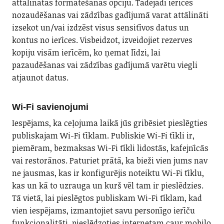
attālinātas formatēšanas opciju. Tādējādi ierīces
nozaudēšanas vai zādzības gadījumā varat attālināti
izsekot un/vai izdzēst visus sensitīvos datus un
kontus no ierīces. Visbeidzot, izveidojiet rezerves
kopiju visām ierīcēm, ko ņemat līdzi, lai
pazaudēšanas vai zādzības gadījumā varētu viegli
atjaunot datus.
Wi-Fi savienojumi
Iespējams, ka ceļojuma laikā jūs gribēsiet pieslēgties
publiskajam Wi-Fi tīklam. Publiskie Wi-Fi tīkli ir,
piemēram, bezmaksas Wi-Fi tīkli lidostās, kafejnīcās
vai restorānos. Paturiet prātā, ka bieži vien jums nav
ne jausmas, kas ir konfigurējis noteiktu Wi-Fi tīklu,
kas un kā to uzrauga un kurš vēl tam ir pieslēdzies.
Tā vietā, lai pieslēgtos publiskam Wi-Fi tīklam, kad
vien iespējams, izmantojiet savu personīgo ierīču
funkcionalitāti, pieslēdzoties internetam caur mobilo