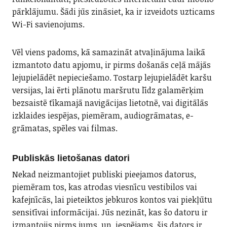
pārklājumu. Šādi jūs zināsiet, ka ir izveidots uzticams
Wi-Fi savienojums.
Vēl viens padoms, kā samazināt atvaļinājuma laikā
izmantoto datu apjomu, ir pirms došanās ceļā mājās
lejupielādēt nepieciešamo. Tostarp lejupielādēt karšu
versijas, lai ērti plānotu maršrutu līdz galamērķim
bezsaistē tīkamajā navigācijas lietotnē, vai digitālās
izklaides iespējas, piemēram, audiogrāmatas, e-
grāmatas, spēles vai filmas.
Publiskās lietošanas datori
Nekad neizmantojiet publiski pieejamos datorus,
piemēram tos, kas atrodas viesnīcu vestibilos vai
kafejnīcās, lai pieteiktos jebkuros kontos vai piekļūtu
sensitīvai informācijai. Jūs nezināt, kas šo datoru ir
izmantojis pirms jums, un, iespējams, šis dators ir