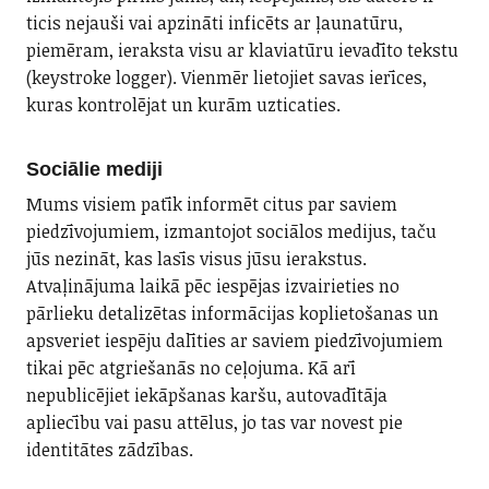
ticis nejauši vai apzināti inficēts ar ļaunatūru,
piemēram, ieraksta visu ar klaviatūru ievadīto tekstu
(keystroke logger). Vienmēr lietojiet savas ierīces,
kuras kontrolējat un kurām uzticaties.
Sociālie mediji
Mums visiem patīk informēt citus par saviem
piedzīvojumiem, izmantojot sociālos medijus, taču
jūs nezināt, kas lasīs visus jūsu ierakstus.
Atvaļinājuma laikā pēc iespējas izvairieties no
pārlieku detalizētas informācijas koplietošanas un
apsveriet iespēju dalīties ar saviem piedzīvojumiem
tikai pēc atgriešanās no ceļojuma. Kā arī
nepublicējiet iekāpšanas karšu, autovadītāja
apliecību vai pasu attēlus, jo tas var novest pie
identitātes zādzības.