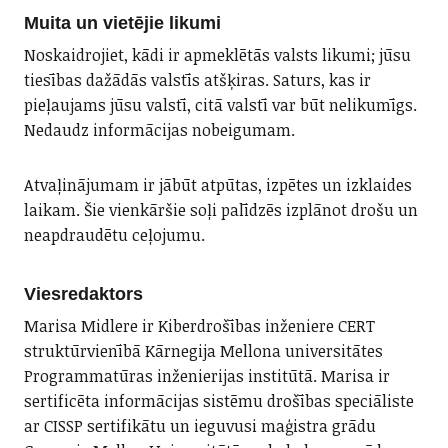
Muita un vietējie likumi
Noskaidrojiet, kādi ir apmeklētās valsts likumi; jūsu
tiesības dažādās valstīs atšķiras. Saturs, kas ir
pieļaujams jūsu valstī, citā valstī var būt nelikumīgs.
Nedaudz informācijas nobeigumam.
Atvaļinājumam ir jābūt atpūtas, izpētes un izklaides
laikam. Šie vienkāršie soļi palīdzēs izplānot drošu un
neapdraudētu ceļojumu.
Viesredaktors
Marisa Midlere ir Kiberdrošības inženiere CERT
struktūrvienībā Kārnegija Mellona universitātes
Programmatūras inženierijas institūtā. Marisa ir
sertificēta informācijas sistēmu drošības speciāliste
ar CISSP sertifikātu un ieguvusi maģistra grādu