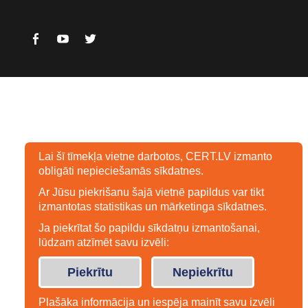
Facebook
Youtube
Twitter
Lai šī tīmekļa vietne darbotos, CERT.LV izmanto
obligāti nepieciešamās sīkdatnes.
Ar Jūsu piekrišanu šajā vietnē papildus var tikt
izmantotas statistikas un mārketinga sīkdatnes.
Ja piekrītat šo papildu sīkdatņu izmantošanai,
lūdzam atzīmēt savu izvēli:
Piekrītu
Nepiekrītu
Plašāka informācija un iespēja mainīt savu izvēli