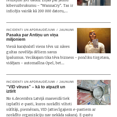
kiberuzbrukumu – “WannaCry”. Tas ir
inficējis vairāk kā 200 000 datoru,…
INCIDENTI UN APDRAUDĒJUMI
JAUNUMI
Pasaka par Antiņu un viņa
miljoniem
Vienā karaļvalstī viens tēvs uz nāves
gultas novēlēja dēliem savus
īpašumus. Vecākajam tika tēva bizness – pončiku tirgotava,
vidējam – automašīna Opel, bet…
INCIDENTI UN APDRAUDĒJUMI
JAUNUMI
“VID vīruss” – kā to atpazīt un
iztīrīt
No 6.decembra Latvijā masveidā tiek
izplatīti e-pasti, kuros norādīti viltoti
sūtītāji, piemēram, VID (attiecīgajiem e-pastiem ar
norādīto organizāciju nav nekāda sakara). E-pastu