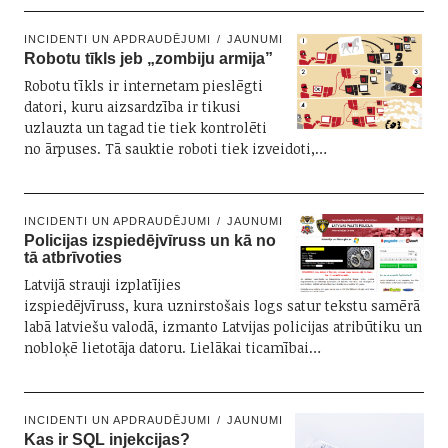
INCIDENTI UN APDRAUDĒJUMI
JAUNUMI
Robotu tīkls jeb „zombiju armija”
Robotu tīkls ir internetam pieslēgti
datori, kuru aizsardzība ir tikusi
uzlauzta un tagad tie tiek kontrolēti
no ārpuses. Tā sauktie roboti tiek izveidoti,…
INCIDENTI UN APDRAUDĒJUMI
JAUNUMI
Policijas izspiedējvīruss un kā no
tā atbrīvoties
Latvijā strauji izplatījies
izspiedējvīruss, kura uznirstošais logs satur tekstu samērā
labā latviešu valodā, izmanto Latvijas policijas atribūtiku un
nobloķē lietotāja datoru. Lielākai ticamībai…
INCIDENTI UN APDRAUDĒJUMI
JAUNUMI
Kas ir SQL injekcijas?