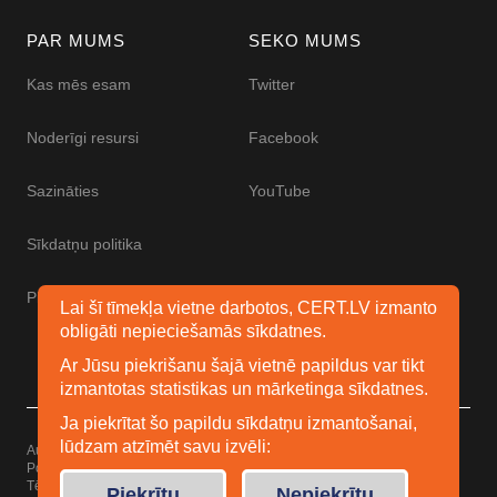
PAR MUMS
SEKO MUMS
Kas mēs esam
Twitter
Noderīgi resursi
Facebook
Sazināties
YouTube
Sīkdatņu politika
Piekļūstamības paziņojums
Lai šī tīmekļa vietne darbotos, CERT.LV izmanto
obligāti nepieciešamās sīkdatnes.
Ar Jūsu piekrišanu šajā vietnē papildus var tikt
izmantotas statistikas un mārketinga sīkdatnes.
Ja piekrītat šo papildu sīkdatņu izmantošanai,
lūdzam atzīmēt savu izvēli:
Autortiesības © 2026 Esidrošs
Powered by
WordPress
Tēma: Uku no
Elmastudio
Piekrītu
Nepiekrītu