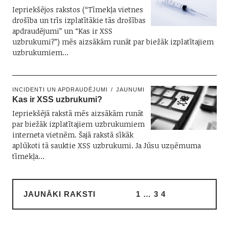
Iepriekšējos rakstos (“Tīmekļa vietnes
drošība un trīs izplatītākie tās drošības
apdraudējumi” un “Kas ir XSS
uzbrukumi?”) mēs aizsākām runāt par biežāk izplatītajiem
uzbrukumiem…
INCIDENTI UN APDRAUDĒJUMI
JAUNUMI
Kas ir XSS uzbrukumi?
Iepriekšējā rakstā mēs aizsākām runāt
par biežāk izplatītajiem uzbrukumiem
interneta vietnēm. Šajā rakstā sīkāk
aplūkoti tā sauktie XSS uzbrukumi. Ja Jūsu uzņēmuma
tīmekļa…
JAUNĀKI RAKSTI
1
…
3
4