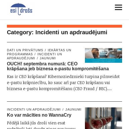
Category:
Incidenti un apdraudējumi
DATI UN PRIVĀTUMS
IEKĀRTAS UN
PROGRAMMAS
INCIDENTI UN
APDRAUDĒJUMI
JAUNUMI
OUCH! septembra numurā: CEO
krāpšana jeb biznesa e-pastu kompromitēšana
Kas ir CEO krāpšana? Kibernoziedznieki turpina pilnveidot
e-pastu krāpniecību, ko sauc arī par CEO krāpšanu vai
biznesa e-pastu kompromitēšanu (CEO Fraud / BEC).…
INCIDENTI UN APDRAUDĒJUMI
JAUNUMI
Ko var mācīties no WannaCry
Pēdējā laikā jūs droši vien esat
redzējuši ļoti daudz ziņas par jaunu