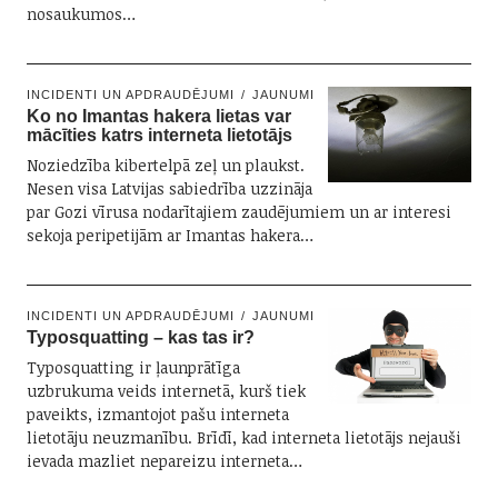
nosaukumos…
INCIDENTI UN APDRAUDĒJUMI
JAUNUMI
Ko no Imantas hakera lietas var
mācīties katrs interneta lietotājs
Noziedzība kibertelpā zeļ un plaukst.
Nesen visa Latvijas sabiedrība uzzināja
par Gozi vīrusa nodarītajiem zaudējumiem un ar interesi
sekoja peripetijām ar Imantas hakera…
INCIDENTI UN APDRAUDĒJUMI
JAUNUMI
Typosquatting – kas tas ir?
Typosquatting ir ļaunprātīga
uzbrukuma veids internetā, kurš tiek
paveikts, izmantojot pašu interneta
lietotāju neuzmanību. Brīdī, kad interneta lietotājs nejauši
ievada mazliet nepareizu interneta…