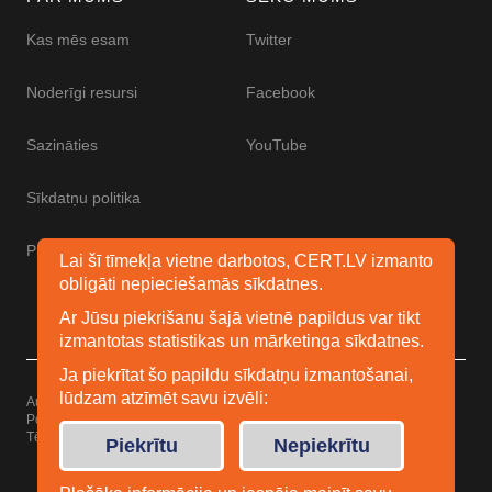
Kas mēs esam
Twitter
Noderīgi resursi
Facebook
Sazināties
YouTube
Sīkdatņu politika
Piekļūstamības paziņojums
Lai šī tīmekļa vietne darbotos, CERT.LV izmanto
obligāti nepieciešamās sīkdatnes.
Ar Jūsu piekrišanu šajā vietnē papildus var tikt
izmantotas statistikas un mārketinga sīkdatnes.
Ja piekrītat šo papildu sīkdatņu izmantošanai,
lūdzam atzīmēt savu izvēli:
Autortiesības © 2026 Esidrošs
Powered by
WordPress
Tēma: Uku no
Elmastudio
Piekrītu
Nepiekrītu