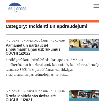
Category:
Incidenti un apdraudējumi
INCIDENTI UN APDRAUDĒJUMI
JAUNUMI
Pamaniet un pārtrauciet
ziņojumapmaiņas uzbrukumus
OUCH! 1/2022
Smikšķerēšana (hibrīdvārds, kas apvieno SMS un
pikšķerēšanu) ir uzbrukumi, kas notiek, kad kiberuzbrucēji
izmanto SMS, īsziņu sūtīšanas vai līdzīgas
ziņojumapmaiņas tehnoloģijas, lai jūs…
INCIDENTI UN APDRAUDĒJUMI
JAUNUMI
Droša iepirkšanās tiešsaistē
OUCH! 11/2021