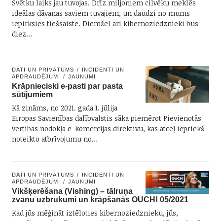
Svētku laiks jau tuvojas. Drīz miljoniem cilvēku meklēs
ideālas dāvanas saviem tuvajiem, un daudzi no mums
iepirksies tiešsaistē. Diemžēl arī kibernoziedznieki būs
diez…
DATI UN PRIVĀTUMS
INCIDENTI UN
APDRAUDĒJUMI
JAUNUMI
Krāpnieciski e-pasti par pasta
sūtījumiem
Kā zināms, no 2021. gada 1. jūlija
Eiropas Savienības dalībvalstis sāka piemērot Pievienotās
vērtības nodokļa e-komercijas direktīvu, kas atceļ iepriekš
noteikto atbrīvojumu no…
DATI UN PRIVĀTUMS
INCIDENTI UN
APDRAUDĒJUMI
JAUNUMI
Vikšķerēšana (Vishing) – tālruņa
zvanu uzbrukumi un krāpšanās OUCH! 05/2021
Kad jūs mēģināt iztēloties kibernoziedznieku, jūs,