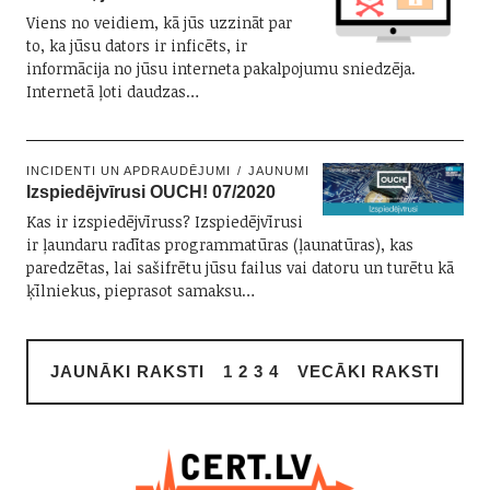
Viens no veidiem, kā jūs uzzināt par
to, ka jūsu dators ir inficēts, ir
informācija no jūsu interneta pakalpojumu sniedzēja.
Internetā ļoti daudzas…
INCIDENTI UN APDRAUDĒJUMI
JAUNUMI
Izspiedējvīrusi OUCH! 07/2020
Kas ir izspiedējvīruss? Izspiedējvīrusi
ir ļaundaru radītas programmatūras (ļaunatūras), kas
paredzētas, lai sašifrētu jūsu failus vai datoru un turētu kā
ķīlniekus, pieprasot samaksu…
JAUNĀKI RAKSTI
1
2
3
4
VECĀKI RAKSTI