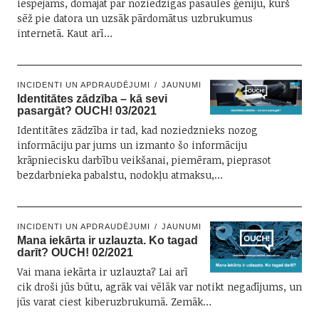
iespējams, domājat par noziedzīgās pasaules ģēniju, kurš
sēž pie datora un uzsāk pārdomātus uzbrukumus
internetā. Kaut arī…
INCIDENTI UN APDRAUDĒJUMI
JAUNUMI
Identitātes zādzība – kā sevi
pasargāt? OUCH! 03/2021
Identitātes zādzība ir tad, kad noziedznieks nozog
informāciju par jums un izmanto šo informāciju
krāpniecisku darbību veikšanai, piemēram, pieprasot
bezdarbnieka pabalstu, nodokļu atmaksu,…
INCIDENTI UN APDRAUDĒJUMI
JAUNUMI
Mana iekārta ir uzlauzta. Ko tagad
darīt? OUCH! 02/2021
Vai mana iekārta ir uzlauzta? Lai arī
cik droši jūs būtu, agrāk vai vēlāk var notikt negadījums, un
jūs varat ciest kiberuzbrukumā. Zemāk…