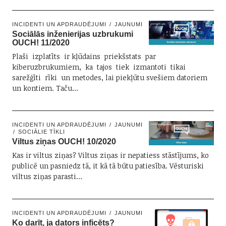
INCIDENTI UN APDRAUDĒJUMI
JAUNUMI
Sociālās inženierijas uzbrukumi
OUCH! 11/2020
Plaši izplatīts ir kļūdains priekšstats par
kiberuzbrukumiem, ka tajos tiek izmantoti tikai
sarežģīti rīki un metodes, lai piekļūtu svešiem datoriem
un kontiem. Taču…
INCIDENTI UN APDRAUDĒJUMI
JAUNUMI
SOCIĀLIE TĪKLI
Viltus ziņas OUCH! 10/2020
Kas ir viltus ziņas? Viltus ziņas ir nepatiess stāstījums, ko
publicē un pasniedz tā, it kā tā būtu patiesība. Vēsturiski
viltus ziņas parasti…
INCIDENTI UN APDRAUDĒJUMI
JAUNUMI
Ko darīt, ja dators inficēts?