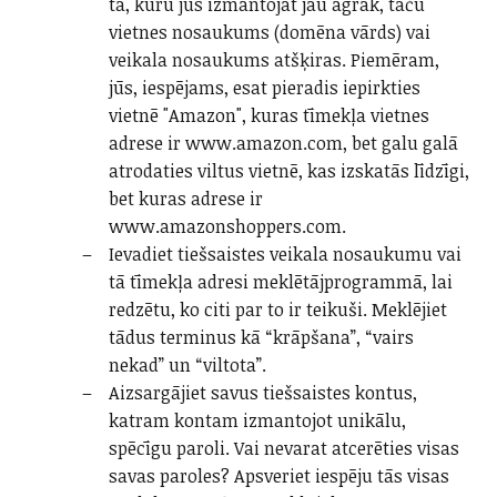
tā, kuru jūs izmantojāt jau agrāk, taču
vietnes nosaukums (domēna vārds) vai
veikala nosaukums atšķiras. Piemēram,
jūs, iespējams, esat pieradis iepirkties
vietnē "Amazon", kuras tīmekļa vietnes
adrese ir www.amazon.com, bet galu galā
atrodaties viltus vietnē, kas izskatās līdzīgi,
bet kuras adrese ir
www.amazonshoppers.com.
Ievadiet tiešsaistes veikala nosaukumu vai
tā tīmekļa adresi meklētājprogrammā, lai
redzētu, ko citi par to ir teikuši. Meklējiet
tādus terminus kā “krāpšana”, “vairs
nekad” un “viltota”.
Aizsargājiet savus tiešsaistes kontus,
katram kontam izmantojot unikālu,
spēcīgu paroli. Vai nevarat atcerēties visas
savas paroles? Apsveriet iespēju tās visas