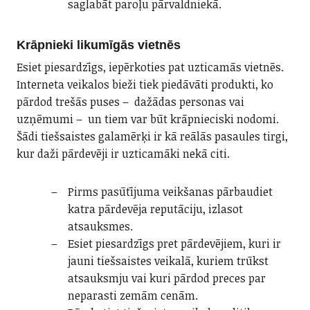
saglabāt paroļu pārvaldniekā.
Krāpnieki likumīgās vietnēs
Esiet piesardzīgs, iepērkoties pat uzticamās vietnēs.
Interneta veikalos bieži tiek piedāvāti produkti, ko
pārdod trešās puses – dažādas personas vai
uzņēmumi – un tiem var būt krāpnieciski nodomi.
Šādi tiešsaistes galamērķi ir kā reālās pasaules tirgi,
kur daži pārdevēji ir uzticamāki nekā citi.
Pirms pasūtījuma veikšanas pārbaudiet
katra pārdevēja reputāciju, izlasot
atsauksmes.
Esiet piesardzīgs pret pārdevējiem, kuri ir
jauni tiešsaistes veikalā, kuriem trūkst
atsauksmju vai kuri pārdod preces par
neparasti zemām cenām.