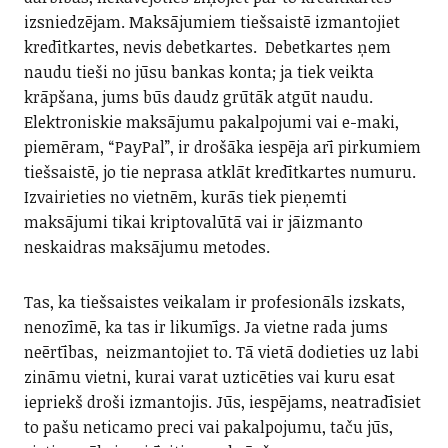
izsniedzējam. Maksājumiem tiešsaistē izmantojiet
kredītkartes, nevis debetkartes. Debetkartes ņem
naudu tieši no jūsu bankas konta; ja tiek veikta
krāpšana, jums būs daudz grūtāk atgūt naudu.
Elektroniskie maksājumu pakalpojumi vai e-maki,
piemēram, “PayPal”, ir drošāka iespēja arī pirkumiem
tiešsaistē, jo tie neprasa atklāt kredītkartes numuru.
Izvairieties no vietnēm, kurās tiek pieņemti
maksājumi tikai kriptovalūtā vai ir jāizmanto
neskaidras maksājumu metodes.
Tas, ka tiešsaistes veikalam ir profesionāls izskats,
nenozīmē, ka tas ir likumīgs. Ja vietne rada jums
neērtības, neizmantojiet to. Tā vietā dodieties uz labi
zināmu vietni, kurai varat uzticēties vai kuru esat
iepriekš droši izmantojis. Jūs, iespējams, neatradīsiet
to pašu neticamo preci vai pakalpojumu, taču jūs,