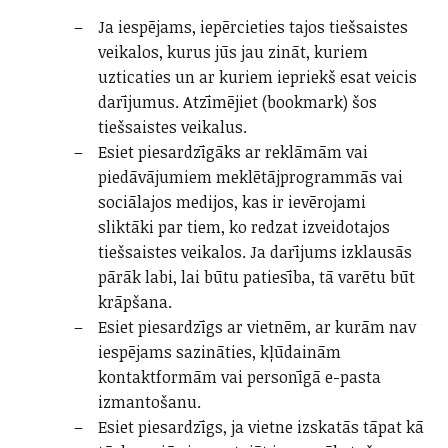
Ja iespējams, iepērcieties tajos tiešsaistes
veikalos, kurus jūs jau zināt, kuriem
uzticaties un ar kuriem iepriekš esat veicis
darījumus. Atzīmējiet (bookmark) šos
tiešsaistes veikalus.
Esiet piesardzīgāks ar reklāmām vai
piedāvājumiem meklētājprogrammās vai
sociālajos medijos, kas ir ievērojami
sliktāki par tiem, ko redzat izveidotajos
tiešsaistes veikalos. Ja darījums izklausās
pārāk labi, lai būtu patiesība, tā varētu būt
krāpšana.
Esiet piesardzīgs ar vietnēm, ar kurām nav
iespējams sazināties, kļūdainām
kontaktformām vai personīgā e-pasta
izmantošanu.
Esiet piesardzīgs, ja vietne izskatās tāpat kā