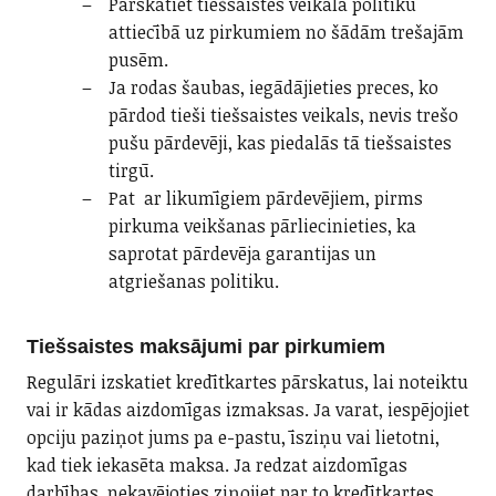
Pārskatiet tiešsaistes veikala politiku
attiecībā uz pirkumiem no šādām trešajām
pusēm.
Ja rodas šaubas, iegādājieties preces, ko
pārdod tieši tiešsaistes veikals, nevis trešo
pušu pārdevēji, kas piedalās tā tiešsaistes
tirgū.
Pat ar likumīgiem pārdevējiem, pirms
pirkuma veikšanas pārliecinieties, ka
saprotat pārdevēja garantijas un
atgriešanas politiku.
Tiešsaistes maksājumi par pirkumiem
Regulāri izskatiet kredītkartes pārskatus, lai noteiktu
vai ir kādas aizdomīgas izmaksas. Ja varat, iespējojiet
opciju paziņot jums pa e-pastu, īsziņu vai lietotni,
kad tiek iekasēta maksa. Ja redzat aizdomīgas
darbības, nekavējoties ziņojiet par to kredītkartes