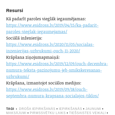
Resursi
Kā padarīt paroles vieglāk iegaumējamas:
https://www.esidross.lv/2019/04/15/ka-padarit-
paroles-vieglak-iegaumejamas/
Sociālā inženierija:
https://www.esidross.lv/2020/11/05/socialas-
inzenierijas-uzbrukumi-ouch-11-2020/
Krāpšana ziņojumapmaiņā:
https://www.esidross.lv/2019/12/09/ouch-decembra-
numura-teksta-pazinojumu-jeb-smikskeresanas-
uzbrukumi/
Krāpšana, izmantojot sociālos medijus:
https://www.esidross.lv/2019/09/18/ouch-
septembra-numura-krapsana-socialajos-tiklos/
TAGI
DROŠA IEPIRKŠANĀS
•
IEPIRKŠANĀS
•
JAUNUMI
•
MAKSĀJUMI
•
PIRMSSVĒTKU LAIKS
•
TIEŠSAISTES VEIKALI
•