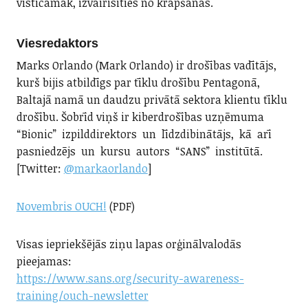
visticamāk, izvairīsities no krāpšanas.
Viesredaktors
Marks Orlando (Mark Orlando) ir drošības vadītājs,
kurš bijis atbildīgs par tīklu drošību Pentagonā,
Baltajā namā un daudzu privātā sektora klientu tīklu
drošību. Šobrīd viņš ir kiberdrošības uzņēmuma
“Bionic” izpilddirektors un līdzdibinātājs, kā arī
pasniedzējs un kursu autors “SANS” institūtā.
[Twitter:
@markaorlando
]
Novembris OUCH!
(PDF)
Visas iepriekšējās ziņu lapas orģinālvalodās
pieejamas:
https://www.sans.org/security-awareness-
training/ouch-newsletter