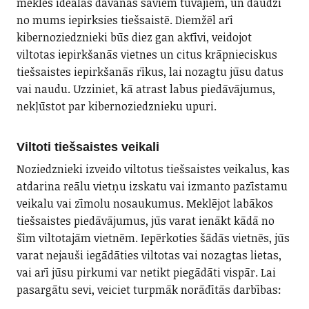
meklēs ideālas dāvanas saviem tuvajiem, un daudzi
no mums iepirksies tiešsaistē. Diemžēl arī
kibernoziedznieki būs diez gan aktīvi, veidojot
viltotas iepirkšanās vietnes un citus krāpnieciskus
tiešsaistes iepirkšanās rīkus, lai nozagtu jūsu datus
vai naudu. Uzziniet, kā atrast labus piedāvājumus,
nekļūstot par kibernoziedznieku upuri.
Viltoti tiešsaistes veikali
Noziedznieki izveido viltotus tiešsaistes veikalus, kas
atdarina reālu vietņu izskatu vai izmanto pazīstamu
veikalu vai zīmolu nosaukumus. Meklējot labākos
tiešsaistes piedāvājumus, jūs varat ienākt kādā no
šīm viltotajām vietnēm. Iepērkoties šādās vietnēs, jūs
varat nejauši iegādāties viltotas vai nozagtas lietas,
vai arī jūsu pirkumi var netikt piegādāti vispār. Lai
pasargātu sevi, veiciet turpmāk norādītās darbības: