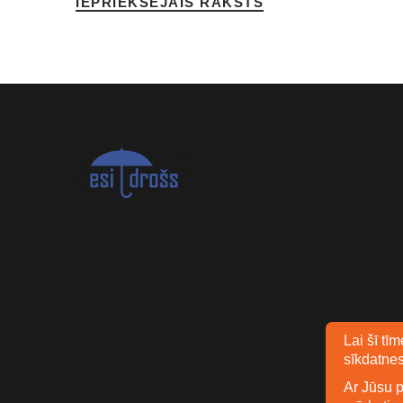
IEPRIEKŠĒJAIS RAKSTS
Lai šī tī
sīkdatnes
Ar Jūsu p