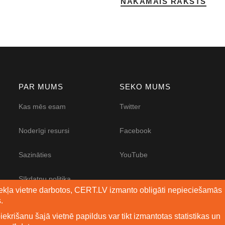
NĀKAMAIS RAKSTS
PAR MUMS
SEKO MUMS
Kas mēs esam
Twitter
Noderīgi resursi
Facebook
Sazināties
YouTube
Sīkdatņu politika
mekļa vietne darbotos, CERT.LV izmanto obligāti nepieciešamās
.
Piekļūstamības
paziņojums
iekrišanu šajā vietnē papildus var tikt izmantotas statistikas un