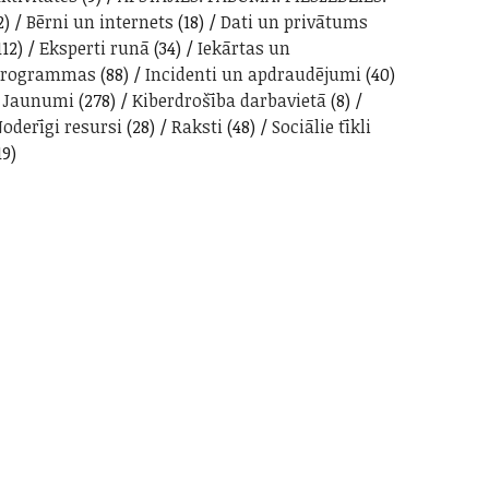
2)
Bērni un internets
(18)
Dati un privātums
112)
Eksperti runā
(34)
Iekārtas un
programmas
(88)
Incidenti un apdraudējumi
(40)
Jaunumi
(278)
Kiberdrošība darbavietā
(8)
oderīgi resursi
(28)
Raksti
(48)
Sociālie tīkli
19)