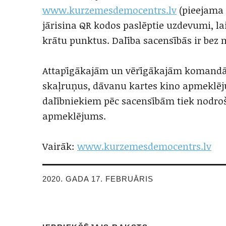
www.kurzemesdemocentrs.lv
(pieejama 
jārisina QR kodos paslēptie uzdevumi, 
krātu punktus. Dalība sacensībās ir bez
Attapīgākajām un vērīgākajām komandām 
skaļruņus, dāvanu kartes kino apmeklēj
dalībniekiem pēc sacensībām tiek nodr
apmeklējums.
Vairāk:
www.kurzemesdemocentrs.lv
2020. GADA 17. FEBRUĀRIS