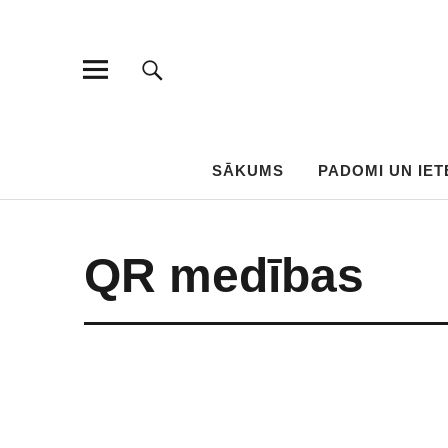
SĀKUMS
PADOMI UN IET
QR medības