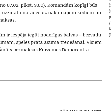
no 07.02. plkst. 9.00). Komandām kopīgi būs
(
(
lai uzzinātu norādes uz nākamajiem kodiem un
 maksas.
N
ir iespēja iegūt noderīgas balvas – bezvadu
(
umam, spēles prāta asuma trenēšanai. Visiem
ošināts bezmaksas Kurzemes Democentra