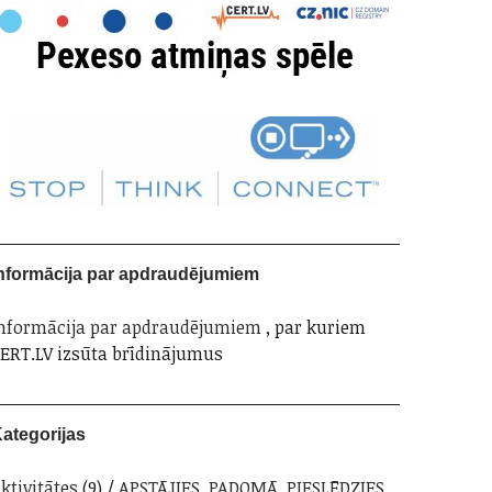
nformācija par apdraudējumiem
nformācija par apdraudējumiem
, par kuriem
ERT.LV izsūta brīdinājumus
ategorijas
ktivitātes
(9)
APSTĀJIES. PADOMĀ. PIESLĒDZIES.