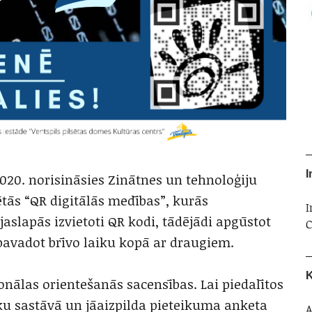
I
2020. norisināsies Zinātnes un tehnoloģiju
ās “QR digitālās medības”, kurās
I
slapās izvietoti QR kodi, tādējādi apgūstot
C
 pavadot brīvo laiku kopā ar draugiem.
K
onālas orientešanās sacensības. Lai piedalītos
ku sastāvā un jāaizpilda pieteikuma anketa
A