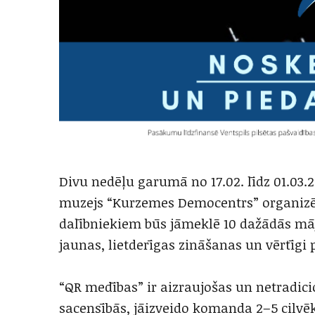
Divu nedēļu garumā no 17.02. līdz 01.03.
muzejs “Kurzemes Democentrs” organizēt
dalībniekiem būs jāmeklē 10 dažādās māja
jaunas, lietderīgas zināšanas un vērtīgi
“QR medības” ir aizraujošas un netradici
sacensībās, jāizveido komanda 2–5 cilvē