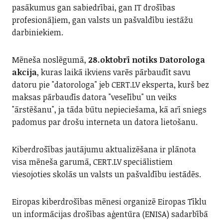
pasākumus gan sabiedrībai, gan IT drošības
profesionāļiem, gan valsts un pašvaldību iestāžu
darbiniekiem.
Mēneša noslēgumā,
28.oktobrī notiks Datorologa
akcija
, kuras laikā ikviens varēs pārbaudīt savu
datoru pie "datorologa" jeb CERT.LV eksperta, kurš bez
maksas pārbaudīs datora "veselību" un veiks
"ārstēšanu", ja tāda būtu nepieciešama, kā arī sniegs
padomus par drošu interneta un datora lietošanu.
Kiberdrošības jautājumu aktualizēšana ir plānota
visa mēneša garumā, CERT.LV speciālistiem
viesojoties skolās un valsts un pašvaldību iestādēs.
Eiropas kiberdrošības mēnesi organizē Eiropas Tīklu
un informācijas drošības aģentūra (ENISA) sadarbībā