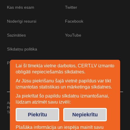
Kas mēs esam
Twitter
Noderīgi resursi
Facebook
Sazināties
YouTube
Sīkdatņu politika
Piekļūstamības paziņojums
Lai šī tīmekļa vietne darbotos, CERT.LV izmanto
obligāti nepieciešamās sīkdatnes.
Ar Jūsu piekrišanu šajā vietnē papildus var tikt
izmantotas statistikas un mārketinga sīkdatnes.
Ja piekrītat šo papildu sīkdatņu izmantošanai,
lūdzam atzīmēt savu izvēli:
Autortiesības © 2026 Esidrošs
Powered by
WordPress
Tēma: Uku no
Elmastudio
Piekrītu
Nepiekrītu
Plašāka informācija un iespēja mainīt savu