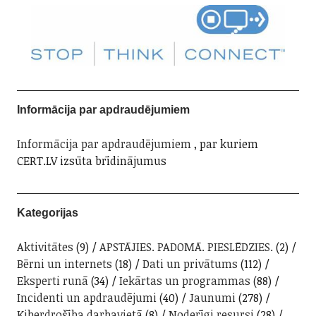
Informācija par apdraudējumiem
Informācija par apdraudējumiem
, par kuriem
CERT.LV izsūta brīdinājumus
Kategorijas
Aktivitātes
(9)
APSTĀJIES. PADOMĀ. PIESLĒDZIES.
(2)
Bērni un internets
(18)
Dati un privātums
(112)
Eksperti runā
(34)
Iekārtas un programmas
(88)
Incidenti un apdraudējumi
(40)
Jaunumi
(278)
Kiberdrošība darbavietā
(8)
Noderīgi resursi
(28)