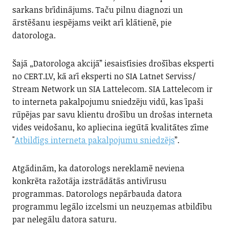
sarkans brīdinājums. Taču pilnu diagnozi un
ārstēšanu iespējams veikt arī klātienē, pie
datorologa.
Šajā „Datorologa akcijā” iesaistīsies drošības eksperti
no CERT.LV, kā arī eksperti no SIA Latnet Serviss/
Stream Network un SIA Lattelecom. SIA Lattelecom ir
to interneta pakalpojumu sniedzēju vidū, kas īpaši
rūpējas par savu klientu drošību un drošas interneta
vides veidošanu, ko apliecina iegūtā kvalitātes zīme
"
Atbildīgs interneta pakalpojumu sniedzējs
”.
Atgādinām, ka datorologs nereklamē neviena
konkrēta ražotāja izstrādātās antivīrusu
programmas. Datorologs nepārbauda datora
programmu legālo izcelsmi un neuzņemas atbildību
par nelegālu datora saturu.