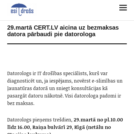
29.martā CERT.LV aicina uz bezmaksas
datora pārbaudi pie datorologa
Datorologs ir IT drošības speciālists, kurš var
diagnosticēt un, ja iespējams, novērst e-slimības un
ļaunatūras datorā un sniegt konsultācijas kā
pasargāt datoru nākotnē. Visi datorologa padomi ir
bez maksas.
Datorologs pieņems trešdien,
29.martā no pl.10.00
līdz 16.00, Raiņa bulvārī 29, Rīgā (netālu no