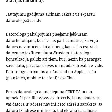
Stacijas laukuma).
Jautājumu gadījumā aicinām rakstīt uz e-pastu
datorologs@cert.lv
Datorologa pakalpojums pieejams jebkuram
datorlietotājam, kurš vēlas pārliecināties, ka viņa
dators nav inficēts, kā arī tiem, kas vēlas izārstēt
datoru no iegūtiem datorvīrusiem. Datorologa
konsultācija palīdz arī tiem, kuri nezin kā pasargāt
savu datu, privātās dzīves un naudas drošību e-vidē.
Datorologi pārbaudīs arī Android un Apple ierīču
(planšetes, mobilie telefoni) veselību.
Pirms datorologa apmeklējuma CERT.LV aicina
apmeklēt portālu www.esidross.lv, lai noskaidrotu,
vai datora IP adrese nav inficēto adrešu sarakstā. Ja
datora IP adrese ir inficēta, tad ekrānā parādīsies