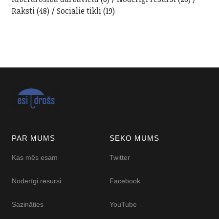
Raksti
(48)
Sociālie tīkli
(19)
PAR MUMS
SEKO MUMS
Kas mēs esam
Twitter
Noderīgi resursi
Facebook
Sazināties
YouTube