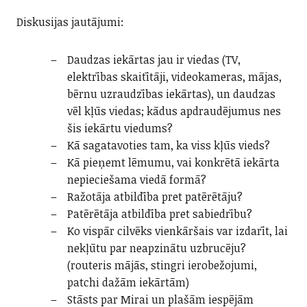
Diskusijas jautājumi:
Daudzas iekārtas jau ir viedas (TV,
elektrības skaitītāji, videokameras, mājas,
bērnu uzraudzības iekārtas), un daudzas
vēl kļūs viedas; kādus apdraudējumus nes
šis iekārtu viedums?
Kā sagatavoties tam, ka viss kļūs vieds?
Kā pieņemt lēmumu, vai konkrētā iekārta
nepieciešama viedā formā?
Ražotāja atbildība pret patērētāju?
Patērētāja atbildība pret sabiedrību?
Ko vispār cilvēks vienkāršais var izdarīt, lai
nekļūtu par neapzinātu uzbrucēju?
(routeris mājās, stingri ierobežojumi,
patchi dažām iekārtām)
Stāsts par Mirai un plašām iespējām