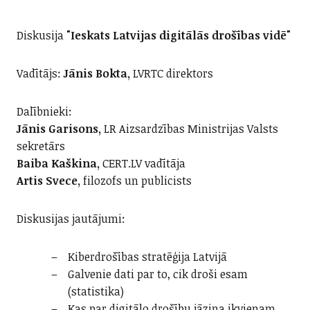
Diskusija
"Ieskats Latvijas digitālās drošības vidē"
Vadītājs:
Jānis Bokta,
LVRTC direktors
Dalībnieki:
Jānis Garisons,
LR Aizsardzības Ministrijas Valsts
sekretārs
Baiba Kaškina,
CERT.LV vadītāja
Artis Svece,
filozofs un publicists
Diskusijas jautājumi:
Kiberdrošības stratēģija Latvijā
Galvenie dati par to, cik droši esam
(statistika)
Kas par digitālo drošību jāzina ikvienam