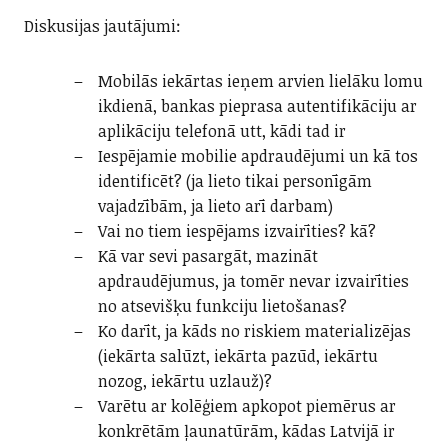
Diskusijas jautājumi:
Mobilās iekārtas ieņem arvien lielāku lomu
ikdienā, bankas pieprasa autentifikāciju ar
aplikāciju telefonā utt, kādi tad ir
Iespējamie mobilie apdraudējumi un kā tos
identificēt? (ja lieto tikai personīgām
vajadzībām, ja lieto arī darbam)
Vai no tiem iespējams izvairīties? kā?
Kā var sevi pasargāt, mazināt
apdraudējumus, ja tomēr nevar izvairīties
no atsevišķu funkciju lietošanas?
Ko darīt, ja kāds no riskiem materializējas
(iekārta salūzt, iekārta pazūd, iekārtu
nozog, iekārtu uzlauž)?
Varētu ar kolēģiem apkopot piemērus ar
konkrētām ļaunatūrām, kādas Latvijā ir