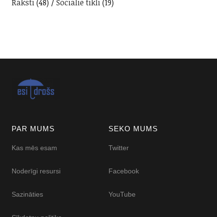
Raksti
(48)
Sociālie tīkli
(19)
PAR MUMS
SEKO MUMS
Kas mēs esam
Twitter
Noderīgi resursi
Facebook
Sazināties
YouTube