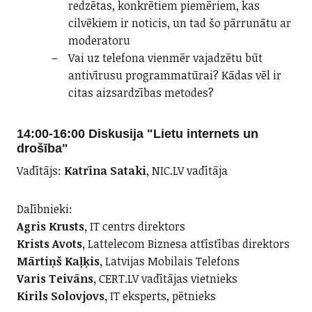
redzētas, konkrētiem piemēriem, kas
cilvēkiem ir noticis, un tad šo pārrunātu ar
moderatoru
Vai uz telefona vienmēr vajadzētu būt
antivīrusu programmatūrai? Kādas vēl ir
citas aizsardzības metodes?
14:00-16:00 Diskusija
"Lietu internets un
drošība"
Vadītājs:
Katrīna Sataki
, NIC.LV vadītāja
Dalībnieki:
Agris Krusts,
IT centrs direktors
Krists Avots,
Lattelecom Biznesa attīstības direktors
Mārtiņš Kaļķis,
Latvijas Mobilais Telefons
Varis Teivāns,
CERT.LV vadītājas vietnieks
Kirils Solovjovs,
IT eksperts, pētnieks