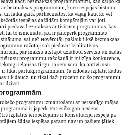
 piedāvā kādu bezmaksas programmatūru, kas kalpo kā
āt ar bezmaksas programmām, kuru iespējas bīstamo
 un laika gaitā pārliecinātos, ka vajag kaut ko vēl
erobežotās iespējas dažādām kompānijām var ļoti
, kuri piedāvā bezmaksas antivīrusu programmas, kas
bet, lai to iznīcinātu, jau ir jānopērk programmas
sinājums, vai ne? Novērotāji pašlaik fiksē bezmaksas
ogrammu ražotāji sāk piedāvāt kvalitatīvus
mūriem, par maksu atstājot uzlabotu servisu un šādas
 antivīrusu programmu ražošanā ir milzīga konkurence,
 sekmīgi ielaužas tirgū. Jāņem vērā, ka antivīrusu
s ir tikai pārlūkprogrammām. Ja izdodas izplatīt kādus
v tik daudz, un tikai daži procenti no šo programmu
r dzīvot.
s programmām
ierobežo programmu izmantošanu ar personīgo mājas
programma ir jāpērk. Patiesībā gan neviens
rs izplatīts ierobežojums ir konsultāciju iespēja pa
tājiem šādas iespējas parasti nav un pašiem jātiek