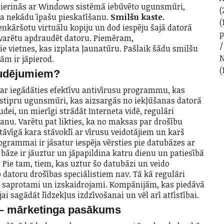
pmierinās ar Windows sistēmā iebūvēto ugunsmūri,
(
asa nekādu īpašu pieskatīšanu.
Smilšu kaste.
(
nkāršotu virtuālu kopiju un dod iespēju šajā datorā
 varētu apdraudēt datoru. Piemēram,
e vietnes, kas izplata ļaunatūru. Pašlaik šādu smilšu
N
ām ir jāpierod.
(
audējumiem?
a var iegādāties efektīvu antivīrusu programmu, kas
kt stipru ugunsmūri, kas aizsargās no iekļūšanas datorā
ei, un mierīgi strādāt Interneta vidē, regulāri
nu. Varētu pat likties, ka no maksas par drošību
astāvīgā kara stāvoklī ar vīrusu veidotājiem un karš
ogrammai ir jāsatur iespēja vērsties pie datubāzes ar
bāze ir jāuztur un jāpapildina katru dienu un patiesībā
. Pie tam, tiem, kas uztur šo datubāzi un veido
 datoru drošības speciālistiem nav. Tā kā regulāri
 saprotami un izskaidrojami. Kompānijām, kas piedāvā
 sagādāt līdzekļus izdzīvošanai un vēl arī attīstībai.
– mārketinga pasākums