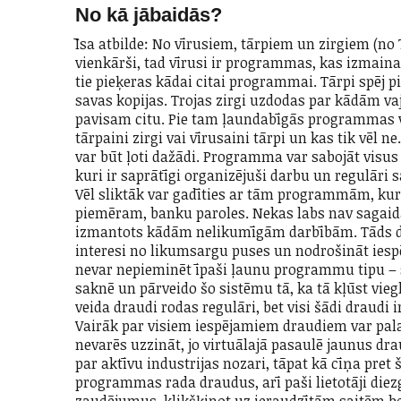
No kā jābaidās?
Īsa atbilde: No vīrusiem, tārpiem un zirgiem (no 
vienkārši, tad vīrusi ir programmas, kas izmaina 
tie pieķeras kādai citai programmai. Tārpi spēj pil
savas kopijas. Trojas zirgi uzdodas par kādām 
pavisam citu. Pie tam ļaundabīgās programmas var
tārpaini zirgi vai vīrusaini tārpi un kas tik vēl n
var būt ļoti dažādi. Programma var sabojāt visus 
kuri ir saprātīgi organizējuši darbu un regulāri 
Vēl sliktāk var gadīties ar tām programmām, kur
piemēram, banku paroles. Nekas labs nav sagaidā
izmantots kādām nelikumīgām darbībām. Tāds da
interesi no likumsargu puses un nodrošināt iespēj
nevar nepieminēt īpaši ļaunu programmu tipu – s
saknē un pārveido šo sistēmu tā, ka tā kļūst viegl
veida draudi rodas regulāri, bet visi šādi draudi i
Vairāk par visiem iespējamiem draudiem var palasī
nevarēs uzzināt, jo virtuālajā pasaulē jaunus dra
par aktīvu industrijas nozari, tāpat kā cīņa pret 
programmas rada draudus, arī paši lietotāji diezga