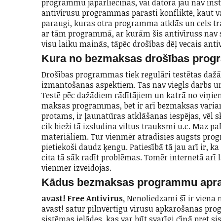
programmu jāpārliecinās, vai datorā jau nav in
antivīrusu programmas parasti konfliktē, kaut va
paraugi, kuras otra programma atklās un cels tra
ar tām programmā, ar kurām šis antivīruss nav sav
visu laiku mainās, tāpēc drošības dēļ vecais antivī
Kura no bezmaksas drošības prog
Drošības programmas tiek regulāri testētas da
izmantošanas aspektiem. Tas nav viegls darbs un 
Testē pēc dažādiem rādītājiem un katrā no viņiem 
maksas programmas, bet ir arī bezmaksas variant
protams, ir ļaunatūras atklāšanas iespējas, vēl 
cik bieži tā izsludina viltus trauksmi u.c. Maz p
materiāliem. Tur vienmēr atradīsies augsts prog
pietiekoši daudz ķengu. Patiesībā tā jau arī ir, 
cita tā sāk radīt problēmas. Tomēr internetā arī
vienmēr izveidojas.
Kādus bezmaksas programmu aprak
avast! Free Antivirus,
Nenoliedzami šī ir vien
avast! satur pilnvērtīgu vīrusu apkarošanas pro
sistēmas ielādes, kas var būt svarīgi cīņā pret s