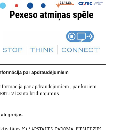
nformācija par apdraudējumiem
nformācija par apdraudējumiem
, par kuriem
ERT.LV izsūta brīdinājumus
ategorijas
ktivitātes
(9)
APSTĀJIES. PADOMĀ. PIESLĒDZIES.