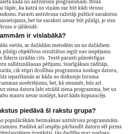
stalēta kāda no antivīrusu programmām. Divas
i tāpēc, ka katrā no viņām var būt kādi vīrusu
uksmi. Parasti antivīrusa ražotāji publicē sarakstus
ietojams, bet tie saraksti nevar būt pilnīgi, jo viss
russ ir jālikvidē.
rammām ir vislabākā?
žādās vietās, ar dažādām metodēm un no dažādiem
pilnīgi objektīvus rezultātus iegūt nav iespējams.
līderis izrādās cits. Testē parasti pilnvērtīgas
u salīdzināšanas pētījumi. Svarīgākais rādītājs,
skatās, cik stipri drošības programma noslogo datoru,
alīdz iepazīšanās ar kāda no diskusiju foruma
rammas novērtējums, bet, kā vienmēr, būs arī
ka uz viena datora labi strādā viena programma, bet uz
 labu mantu nevar noslēpt, kaut kāds kopsaucējs
stus piedāvā šī rakstu grupa?
a no populārākām bezmaksas antivīrusu programmām.
grammu. Piedāvā arī iespēju pārbaudīt datoru vēl pirms
istēmlauzējiem (rootkits), tās darbība maz noslogo