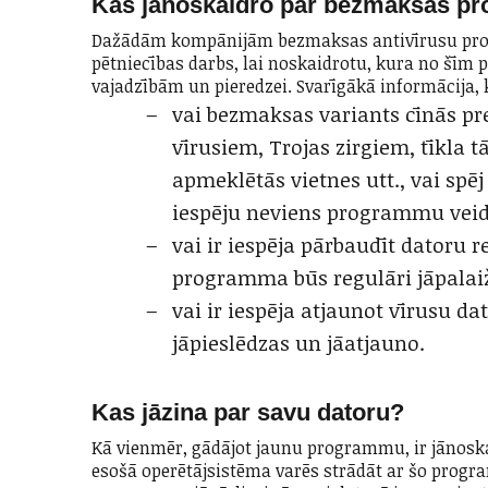
Kas jānoskaidro par bezmaksas p
Dažādām kompānijām bezmaksas antivīrusu prog
pētniecības darbs, lai noskaidrotu, kura no šīm 
vajadzībām un pieredzei. Svarīgākā informācija, 
vai bezmaksas variants cīnās p
vīrusiem, Trojas zirgiem, tīkla 
apmeklētās vietnes utt., vai spēj
iespēju neviens programmu veido
vai ir iespēja pārbaudīt datoru 
programma būs regulāri jāpalai
vai ir iespēja atjaunot vīrusu d
jāpieslēdzas un jāatjauno.
Kas jāzina par savu datoru?
Kā vienmēr, gādājot jaunu programmu, ir jānoska
esošā operētājsistēma varēs strādāt ar šo prog