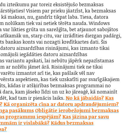
ādu izteikumu par toreiz eksistējušo bezmaksas
s ārstējaties! Visiem par prieku jāatzīst, ka bezmaksas
a kā maksas, nu, gandrīz tikpat laba. Tiesa, datora
šim nolūkam tiek vai netiek tērēta nauda. Windows
a var likties grūta un sarežģīta, bet atjaunot sabojātos
atīkamāk un, starp citu, var izrādīties diezgan padārgi,
s bankas konts vai nozagti kredītkartes dati. Šis
i datoru aizsardzības risinājumi, kas izmanto tikai
omājuši iegādāties datoru aizsardzības
s variantu apskati, lai nebūtu jāpērk nepazīstamas
 ar nožēlu jāmet ārā. Risinājumi tiek ne tikai
os varētu izmantot arī tie, kas pašlaik vēl nav
ievērsta aspektiem, kas tiek uzskatīti par svarīgākajiem
stīts, kādas ir atšķirības bezmaksas programmai no
 dara, kam jāseko līdzi un uz ko jāreaģē, kā nomainīt
t, kad tam ir pienācis laiks.
No kā jābaidās?
Kas
?
Kā organizēta cīņa ar datoru apdraudējumiem?
inga pasākums
Obligātie ierobežojumi bezmaksas
sas programmu iespējām?
Kas jāzina par savu
ammām ir vislabākā?
Kādus bezmaksas
pa?