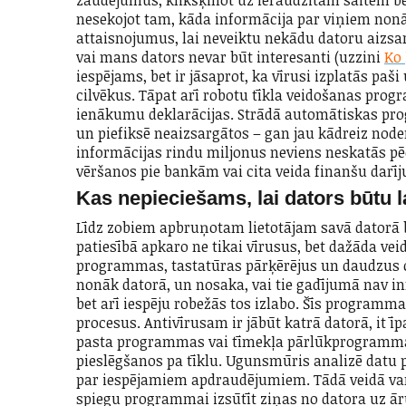
zaudējumus, klikšķinot uz ieraudzītām saitēm be
nesekojot tam, kāda informācija par viņiem nonā
attaisnojumus, lai neveiktu nekādu datoru aizs
vai mans dators nevar būt interesanti (uzzini
Ko 
iespējams, bet ir jāsaprot, ka vīrusi izplatās paš
cilvēkus. Tāpat arī robotu tīkla veidošanas prog
ienākumu deklarācijas. Strādā automātiskas pro
un piefiksē neaizsargātos – gan jau kādreiz no
informācijas rindu miljonus neviens neskatās pē
vēršanos pie bankām vai cita veida finanšu darī
Kas nepieciešams, lai dators būtu l
Līdz zobiem apbruņotam lietotājam savā datorā 
patiesībā apkaro ne tikai vīrusus, bet dažāda vei
programmas, tastatūras pārķērējus un daudzus c
nonāk datorā, un nosaka, vai tie gadījumā nav infi
bet arī iespēju robežās tos izlabo. Šīs programm
procesus. Antivīrusam ir jābūt katrā datorā, it īpa
pasta programmas vai tīmekļa pārlūkprogramm
pieslēgšanos pa tīklu. Ugunsmūris analizē datu 
par iespējamiem apdraudējumiem. Tādā veidā va
spiegu programmai izsūtīt ziņas no datora uz ā