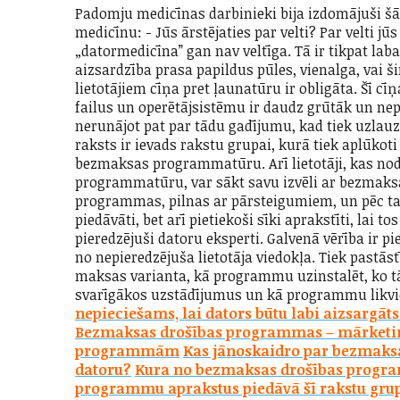
Padomju medicīnas darbinieki bija izdomājuši š
medicīnu: - Jūs ārstējaties par velti? Par velti jū
„datormedicīna” gan nav veltīga. Tā ir tikpat lab
aizsardzība prasa papildus pūles, vienalga, vai 
lietotājiem cīņa pret ļaunatūru ir obligāta. Šī cīņ
failus un operētājsistēmu ir daudz grūtāk un nep
nerunājot pat par tādu gadījumu, kad tiek uzlauzt
raksts ir ievads rakstu grupai, kurā tiek aplūkot
bezmaksas programmatūru. Arī lietotāji, kas nod
programmatūru, var sākt savu izvēli ar bezmaksa
programmas, pilnas ar pārsteigumiem, un pēc tam
piedāvāti, bet arī pietiekoši sīki aprakstīti, lai t
pieredzējuši datoru eksperti. Galvenā vērība ir p
no nepieredzējuša lietotāja viedokļa. Tiek pastā
maksas varianta, kā programmu uzinstalēt, ko tā
svarīgākos uzstādījumus un kā programmu likvidē
nepieciešams, lai dators būtu labi aizsargāts
Bezmaksas drošības programmas – mārket
programmām
Kas jānoskaidro par bezmak
datoru?
Kura no bezmaksas drošības progr
programmu aprakstus piedāvā šī rakstu gru