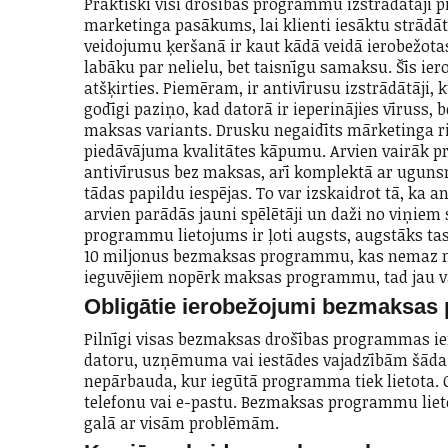
Praktiski visi drošības programmu izstrādātāji
marketinga pasākums, lai klienti iesāktu strād
veidojumu ķeršanā ir kaut kādā veidā ierobežotas,
labāku par nelielu, bet taisnīgu samaksu. Šīs i
atšķirties. Piemēram, ir antivīrusu izstrādātāji
godīgi paziņo, kad datorā ir ieperinājies vīruss, 
maksas variants. Drusku negaidīts mārketinga ri
piedāvājuma kvalitātes kāpumu. Arvien vairāk pr
antivīrusus bez maksas, arī komplektā ar uguns
tādas papildu iespējas. To var izskaidrot tā, ka
arvien parādās jauni spēlētāji un daži no viņiem
programmu lietojums ir ļoti augsts, augstāks ta
10 miljonus bezmaksas programmu, kas nemaz na
ieguvējiem nopērk maksas programmu, tad jau va
Obligātie ierobežojumi bezmaksa
Pilnīgi visas bezmaksas drošības programmas 
datoru, uzņēmuma vai iestādes vajadzībām šāda 
nepārbauda, kur iegūtā programma tiek lietota. Ot
telefonu vai e-pastu. Bezmaksas programmu lieto
galā ar visām problēmām.