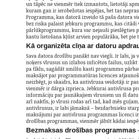
un tāpēc ne vienmēr tiek izmantots, lietotāji a
kuram gan ir ierobežotas iespējas, bet tas nepr
Programma, kas datorā izveido tā paša datora vie
bez riska palaist jebkuru programmu, kas citādi
pārlūkprogrammu, kura var nejauši pieslēgties pi
kastu lietošana kļūst arvien populārāka, bet pie t
Kā organizēta cīņa ar datoru apdr
Sava datora drošību panākt nav viegli. Ir labi, j
noķers vīrusus un izlabos inficētos failus, uzli
pa tīklu, sagādāt smilšu kasti programmu pārbaud
maksājot par programmatūras licences atjaunoša
neizbēgt, jo skaidrs, ka antivīrusa veidotāji ir p
vienmēr ir dārga izprieca. Jebkurai antivīrusa pr
informāciju par jaunākajiem vīrusiem un šī datu 
arī naktīs, jo vīrusi rodas arī tad, kad mēs guļam
antivīrusus, ir labi jāmaksā – bezdarbnieku starp
maksājumi par antivīrusa programmas licenci ir
drošības programmas, vienmēr jābūt kādai iespējai
Bezmaksas drošības programmas 