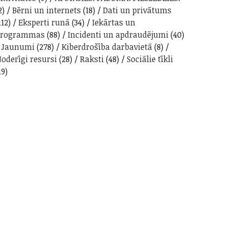
2)
Bērni un internets
(18)
Dati un privātums
112)
Eksperti runā
(34)
Iekārtas un
programmas
(88)
Incidenti un apdraudējumi
(40)
Jaunumi
(278)
Kiberdrošība darbavietā
(8)
oderīgi resursi
(28)
Raksti
(48)
Sociālie tīkli
19)