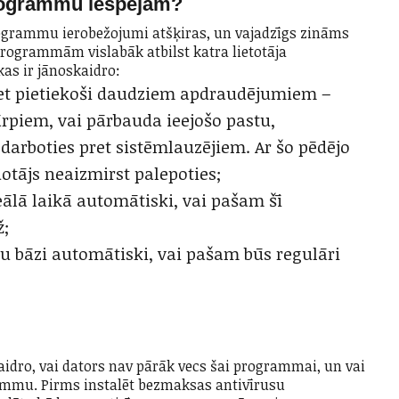
rogrammu iespējām?
rammu ierobežojumi atšķiras, un vajadzīgs zināms
programmām vislabāk atbilst katra lietotāja
kas ir jānoskaidro:
ret pietiekoši daudziem apdraudējumiem –
tārpiem, vai pārbauda ieejošo pastu,
 darboties pret sistēmlauzējiem. Ar šo pēdējo
tājs neaizmirst palepoties;
reālā laikā automātiski, vai pašam šī
ž;
atu bāzi automātiski, vai pašam būs regulāri
idro, vai dators nav pārāk vecs šai programmai, un vai
rammu. Pirms instalēt bezmaksas antivīrusu