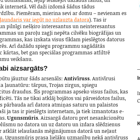
z domāšanas, lejup ielādējot dažādus failus, un
k internetā. Vēl daži izdomā šādus tādus
ardzību. Piemēram, mierina sevi ar domu – nevienam es
ļaundaris var iegūt no uzlauzta datora
). Tas ir
i un pilnīgi nešķiro interesantus un neinteresantus
rammas un paroļu zagļi nepēta cilvēku biogrāfijas un
grammas, kas izskata visus tīklam pieslēgtos datorus
derēs. Arī dažādu spiegu programmu sagādātās
c kārtas, bet gan speciālas programmas atfiltrē
jumu veikšanu.
abi aizsargāts?
būtu jāuztur šāds arsenāls:
Antivīruss
. Antivīrusi
I
da ļaunatūru: tārpus, Trojas zirgus, spiegu
itus draudus. Šīs programmas apseko visus failus, kas
I
cēti. Tās ne tikai atklāj bojātos vai pārveidotos failus,
C
as pārbauda arī datora atmiņas saturu un palaistos
ši ja tas ir pieslēgts internetam, ja tiek izmantotas e-
as.
Ugunsmūris
. Aizsargā datoru pret nesankcionētu
K
plūsmu no datora un uz datoru un izdara slēdzienus
r atklāt ielaušanās mēģinājumus datorā un neļaut
ru. Ugunsmūris prasa lielāku uzmanību nekā antivīruss
A