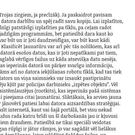
Trojas zirgiem, ja precīzāk). Ja paskaidrot pavisam
datora darbību un spēj radīt savu kopiju. Lai izplatītos,
nīgi patstāvīgi izplatīties pa tīklu, pa ceļam radot
vajadzīgām programmām, bet patiesībā dara kaut ko
 būt un ir ļoti daudzveidīgas, var būt kaut kādi
e. Klasificēt ļaunatūru var arī pēc tās nolūkiem, kas arī
datorā esošos datus, kas ir ļoti nepatīkami pat tiem,
saglabā vērtīgos failus uz kāda atsevišķa datu nesēja.
as ieperinās datorā un pārķer svarīgu informāciju,
ms arī no datora iekļūšanas robotu tīklā, kad tas tiek
tors un viņa saimnieks var izsaukt pastiprinātu
u kļūt par policijas darbinieku „izpētes objektu”. Vēl
istēmlauzējus (rootkits), kas ieperinās pašā sistēmas
i pieejama citai ļaunatūrai. Sliktākais, ka arvien jauna
r jānovērš patiesi labai datora aizsardzības stratēģijai.
t internetā, kaut vai šajā portālā, bet visu nekad
udus rada katru brīdi un šī darbošanās jau ir kļuvusi
šiem draudiem. Patiesībā ne tikai speciāli veidotas
n rūpīgi ir jātur rāmjos, jo var sagādāt vēl lielākus