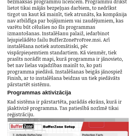
bezmaksas programmu licencēm. Programmu drīkst
lietot tikai mājās bezpeļņas darbiem, to nedrīkst
tirgot un kaut kā mainīt, tiek atrunāts, ka kompānija
nav atbildīga par bojājumiem vai zaudējumiem, kas
varētu būt cēlušies no šīs programmas
izmantošanas. Instalēšanu palaiž, iedarbinot
lejupielādēto failu BufferZoneProFree.msi. Arī
instalēšana notiek automātiski, pēc
vispārpieņemtiem standartiem. Kā vienmēr, tiek
prasīts norādīt mapi, kurā programma ir jānovieto,
bet nav lielas vajadzības mainīt to, ko pati
programma piedāvā. Instalēšanas beigās jānospiež
Finish, ar to instalēšana beidzas un tiek piedāvāts
pārstartēt sistēmu.
Programmas aktivizācija
Kad sistēma ir pārstartēta, parādās ekrāns, kurā ir
jāaktivizē programma. Tas patiesībā nozīmē tikai
reģistrāciju.