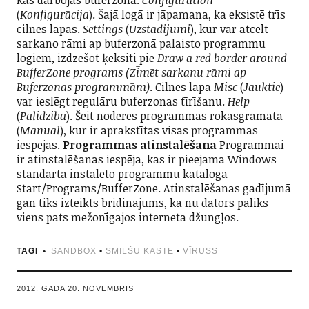
(
Konfigurācija
). Šajā logā ir jāpamana, ka eksistē trīs
cilnes lapas.
Settings
(
Uzstādījumi
), kur var atcelt
sarkano rāmi ap buferzonā palaisto programmu
logiem, izdzēšot ķeksīti pie
Draw a red border around
BufferZone programs (Zīmēt sarkanu rāmi ap
Buferzonas programmām)
. Cilnes lapā
Misc
(
Jauktie
)
var ieslēgt regulāru buferzonas tīrīšanu.
Help
(
Palīdzība
). Šeit noderēs programmas rokasgrāmata
(
Manual
), kur ir aprakstītas visas programmas
iespējas.
Programmas atinstalēšana
Programmai
ir atinstalēšanas iespēja, kas ir pieejama Windows
standarta instalēto programmu katalogā
Start/Programs/BufferZone. Atinstalēšanas gadījumā
gan tiks izteikts brīdinājums, ka nu dators paliks
viens pats mežonīgajos interneta džungļos.
TAGI
SANDBOX
•
SMILŠU KASTE
•
VĪRUSS
2012. GADA 20. NOVEMBRIS