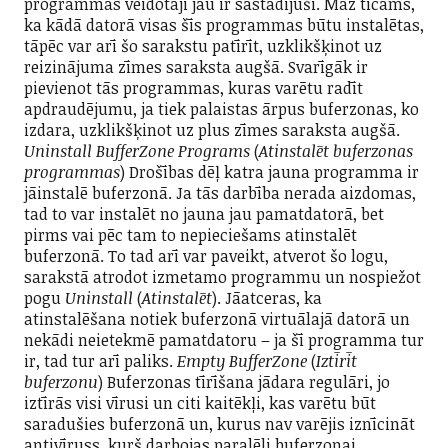
programmas veidotāji jau ir sastādījuši. Maz ticams,
ka kādā datorā visas šīs programmas būtu instalētas,
tāpēc var arī šo sarakstu patīrīt, uzklikšķinot uz
reizinājuma zīmes saraksta augšā. Svarīgāk ir
pievienot tās programmas, kuras varētu radīt
apdraudējumu, ja tiek palaistas ārpus buferzonas, ko
izdara, uzklikšķinot uz plus zīmes saraksta augšā.
Uninstall BufferZone Programs
(
Atinstalēt buferzonas
programmas
) Drošības dēļ katra jauna programma ir
jāinstalē buferzonā. Ja tās darbība nerada aizdomas,
tad to var instalēt no jauna jau pamatdatorā, bet
pirms vai pēc tam to nepieciešams atinstalēt
buferzonā. To tad arī var paveikt, atverot šo logu,
sarakstā atrodot izmetamo programmu un nospiežot
pogu
Uninstall
(
Atinstalēt
). Jāatceras, ka
atinstalēšana notiek buferzonā virtuālajā datorā un
nekādi neietekmē pamatdatoru – ja šī programma tur
ir, tad tur arī paliks.
Empty BufferZone
(
Iztīrīt
buferzonu
) Buferzonas tīrīšana jādara regulāri, jo
iztīrās visi vīrusi un citi kaitēkļi, kas varētu būt
saradušies buferzonā un, kurus nav varējis iznīcināt
antivīruss, kurš darbojas paralēli buferzonai.