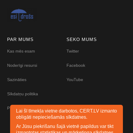
PAR MUMS
SEKO MUMS
Kas mēs esam
Twitter
Noderīgi resursi
Facebook
Sazināties
YouTube
Sīkdatņu politika
Piekļūstamības paziņojums
Lai šī tīmekļa vietne darbotos, CERT.LV izmanto
obligāti nepieciešamās sīkdatnes.
Ar Jūsu piekrišanu šajā vietnē papildus var tikt
izmantotas statistikas un mārketinga sīkdatnes.