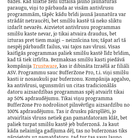
bāzēs. Kad sliktie zēni uztaisa jauno ļaunatūras
paraugu, viņi to pārbauda ar visām antivīrusu
programmām, tāpēc kādu brīdi jaunā ļaunatūra var
strādāt netraucēti, bet smilšu kastē tā neko sliktu
izdarīt nevarēs. Aizvietot antivīrusu programmas
smilšu kaste nevar, jo tikai atvaira draudus, bet
izturas pret tiem maigi – neiznīcina tos; tāpat arī tā
nespēj pārbaudīt failus, vai tajos nav vīrusi. Visas
kaitīgās programmas paliek smilšu kastē līdz brīdim,
kad tā tiek iztīrīta. Bezmaksas smilšu kasti piedāvā
kompānija
Trustware
, kas ir dibināta Izraēlā ar filiāli
ASV. Programmu sauc BufferZone Pro, t.i. viņi smilšu
kasti ir nosaukuši par buferzonu. Kompānija apgalvo,
ka antivīrusi, ugunsmūri un citas tradicionālās
datoru aizsardzības programmas spēj atvairīt tikai
ap 50% apdraudējumu. Tikai viņu programma
BufferZone Pro nodrošinot pilnvērtīgu aizsardzību no
100% apdraudējumu. Tas ir drusku pārspīlēti, jo
atvairītais vīruss netiek gan pamatdatoram klāt, bet
paliek turpat smilšu kastē jeb buferzonā. Ja kaut
kāda nelaimīga gadījuma dēļ, tas no buferzonas tiks
pārvietots uz pamatdatoru, tad tur tas savu ļauno