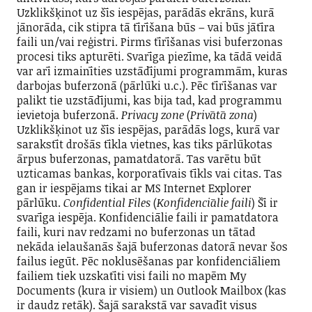
Uzklikšķinot uz šīs iespējas, parādās ekrāns, kurā
jānorāda, cik stipra tā tīrīšana būs – vai būs jātīra
faili un/vai reģistri. Pirms tīrīšanas visi buferzonas
procesi tiks apturēti. Svarīga piezīme, ka tādā veidā
var arī izmainīties uzstādījumi programmām, kuras
darbojas buferzonā (pārlūki u.c.). Pēc tīrīšanas var
palikt tie uzstādījumi, kas bija tad, kad programmu
ievietoja buferzonā.
Privacy zone
(
Privātā zona
)
Uzklikšķinot uz šīs iespējas, parādās logs, kurā var
sarakstīt drošās tīkla vietnes, kas tiks pārlūkotas
ārpus buferzonas, pamatdatorā. Tas varētu būt
uzticamas bankas, korporatīvais tīkls vai citas. Tas
gan ir iespējams tikai ar MS Internet Explorer
pārlūku.
Confidential Files
(
Konfidenciālie faili
) Šī ir
svarīga iespēja. Konfidenciālie faili ir pamatdatora
faili, kuri nav redzami no buferzonas un tātad
nekāda ielaušanās šajā buferzonas datorā nevar šos
failus iegūt. Pēc noklusēšanas par konfidenciāliem
failiem tiek uzskatīti visi faili no mapēm My
Documents (kura ir visiem) un Outlook Mailbox (kas
ir daudz retāk). Šajā sarakstā var savadīt visus