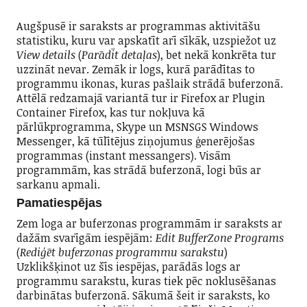
Augšpusē ir saraksts ar programmas aktivitāšu
statistiku, kuru var apskatīt arī sīkāk, uzspiežot uz
View details
(
Parādīt detaļas
), bet nekā konkrēta tur
uzzināt nevar. Zemāk ir logs, kurā parādītas to
programmu ikonas, kuras pašlaik strādā buferzonā.
Attēlā redzamajā variantā tur ir Firefox ar Plugin
Container Firefox, kas tur nokļuva kā
pārlūkprogramma, Skype un MSNSGS Windows
Messenger, kā tūlītējus ziņojumus ģenerējošas
programmas (instant messangers). Visām
programmām, kas strādā buferzonā, logi būs ar
sarkanu apmali.
Pamatiespējas
Zem loga ar buferzonas programmām ir saraksts ar
dažām svarīgām iespējām:
Edit BufferZone Programs
(
Rediģēt buferzonas programmu sarakstu
)
Uzklikšķinot uz šīs iespējas, parādās logs ar
programmu sarakstu, kuras tiek pēc noklusēšanas
darbinātas buferzonā. Sākumā šeit ir saraksts, ko