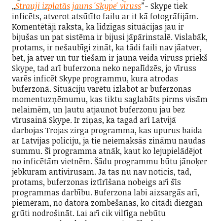
„
Strauji izplatās jauns 'Skype' vīruss
”-
Skype tiek
inficēts, atverot atsūtīto failu ar it kā fotogrāfijām.
Komentētāji raksta, ka līdzīgas situācijas jau ir
bijušas un pat sistēma ir bijusi jāpārinstalē. Vislabāk,
protams, ir nešaubīgi zināt, ka tādi faili nav jāatver,
bet, ja atver un tur tiešām ir jauna veida vīruss priekš
Skype, tad arī buferzona neko nepalīdzēs, jo vīruss
varēs inficēt Skype programmu, kura atrodas
buferzonā. Situāciju varētu izlabot ar buferzonas
momentuzņēmumu, kas tiktu saglabāts
pirms visām
nelaimēm, un ļautu atjaunot buferzonu jau bez
vīrusainā Skype. Ir ziņas, ka tagad arī Latvijā
darbojas Trojas zirga programma, kas upurus baida
ar Latvijas policiju, ja tie neiemaksās zināmu naudas
summu. Šī programma atnāk, kaut ko lejupielādējot
no inficētām vietnēm. Šādu programmu būtu jānoķer
jebkuram antivīrusam. Ja tas nu nav noticis, tad,
protams, buferzonas iztīrīšana nobeigs arī šīs
programmas darbību. Buferzona labi aizsargās arī,
piemēram, no datora zombēšanas, ko citādi diezgan
grūti nodrošināt. Lai arī cik viltīga nebūtu