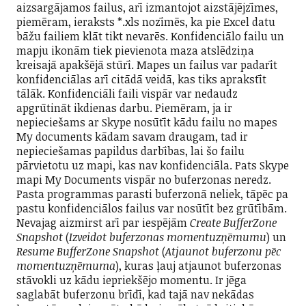
aizsargājamos failus, arī izmantojot aizstājējzīmes,
piemēram, ieraksts *.xls nozīmēs, ka pie Excel datu
bāžu failiem klāt tikt nevarēs. Konfidenciālo failu un
mapju ikonām tiek pievienota maza atslēdziņa
kreisajā apakšējā stūrī. Mapes un failus var padarīt
konfidenciālas arī citādā veidā, kas tiks aprakstīt
tālāk. Konfidenciāli faili vispār var nedaudz
apgrūtināt ikdienas darbu. Piemēram, ja ir
nepieciešams ar Skype nosūtīt kādu failu no mapes
My documents kādam savam draugam, tad ir
nepieciešamas papildus darbības, lai šo failu
pārvietotu uz mapi, kas nav konfidenciāla. Pats Skype
mapi My Documents vispār no buferzonas neredz.
Pasta programmas parasti buferzonā neliek, tāpēc pa
pastu konfidenciālos failus var nosūtīt bez grūtībām.
Nevajag aizmirst arī par iespējām
Create BufferZone
Snapshot
(
Izveidot buferzonas momentuzņēmumu
) un
Resume BufferZone Snapshot
(
Atjaunot buferzonu pēc
momentuzņēmuma
), kuras ļauj atjaunot buferzonas
stāvokli uz kādu iepriekšējo momentu. Ir jēga
saglabāt buferzonu brīdī, kad tajā nav nekādas