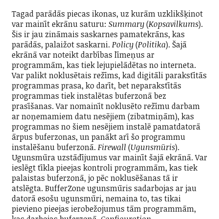
Tagad parādās piecas ikonas, uz kurām uzklikšķinot
var mainīt ekrānu saturu:
Summary
(
Kopsavilkums
).
Šis ir jau zināmais saskarnes pamatekrāns, kas
parādās, palaižot saskarni.
Policy
(
Politika
). Šajā
ekrānā var noteikt darbības līmeņus ar
programmām, kas tiek lejupielādētas no interneta.
Var palikt noklusētais režīms, kad digitāli parakstītās
programmas prasa, ko darīt, bet neparakstītās
programmas tiek instalētas buferzonā bez
prasīšanas. Var nomainīt noklusēto režīmu darbam
ar noņemamiem datu nesējiem (zibatmiņām), kas
programmas no šiem nesējiem instalē pamatdatorā
ārpus buferzonas, un panākt arī šo programmu
instalēšanu buferzonā.
Firewall
(
Ugunsmūris
).
Ugunsmūra uzstādījumus var mainīt šajā ekrānā. Var
ieslēgt tīkla pieejas kontroli programmām, kas tiek
palaistas buferzonā, jo pēc noklusēšanas tā ir
atslēgta. BufferZone ugunsmūris sadarbojas ar jau
datorā esošu ugunsmūri, nemaina to, tas tikai
pievieno pieejas ierobežojumus tām programmām,
kas darbojas buferzonā.
Configuration