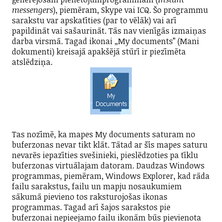
messengers
), piemēram, Skype vai ICQ. Šo programmu
sarakstu var apskatīties (par to vēlāk) vai arī
papildināt vai sašaurināt. Tās nav vienīgās izmaiņas
darba virsmā. Tagad ikonai „My documents” (Mani
dokumenti) kreisajā apakšējā stūrī ir piezīmēta
atslēdziņa.
Tas nozīmē, ka mapes My documents saturam no
buferzonas nevar tikt klāt. Tātad ar šīs mapes saturu
nevarēs iepazīties svešinieki, pieslēdzoties pa tīklu
buferzonas virtuālajam datoram. Daudzas Windows
programmas, piemēram, Windows Explorer, kad rāda
failu sarakstus, failu un mapju nosaukumiem
sākumā pievieno tos raksturojošas ikonas
programmas. Tagad arī šajos sarakstos pie
buferzonai nepieejamo failu ikonām būs pievienota