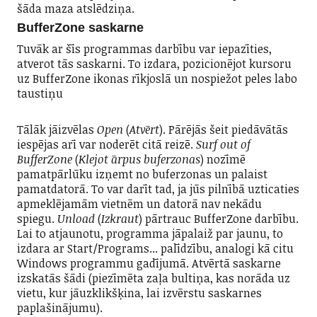
šāda maza atslēdziņa.
BufferZone saskarne
Tuvāk ar šīs programmas darbību var iepazīties,
atverot tās saskarni. To izdara, pozicionējot kursoru
uz BufferZone ikonas rīkjoslā un nospiežot peles labo
taustiņu
Tālāk jāizvēlas
Open
(
Atvērt
). Pārējās šeit piedāvātās
iespējas arī var noderēt citā reizē.
Surf out of
BufferZone
(
Klejot ārpus buferzonas
) nozīmē
pamatpārlūku izņemt no buferzonas un palaist
pamatdatorā. To var darīt tad, ja jūs pilnībā uzticaties
apmeklējamām vietnēm un datorā nav nekādu
spiegu.
Unload
(
Izkraut
) pārtrauc BufferZone darbību.
Lai to atjaunotu, programma jāpalaiž par jaunu, to
izdara ar Start/Programs... palīdzību, analogi kā citu
Windows programmu gadījumā. Atvērtā saskarne
izskatās šādi (piezīmēta zaļa bultiņa, kas norāda uz
vietu, kur jāuzklikšķina, lai izvērstu saskarnes
paplašinājumu).