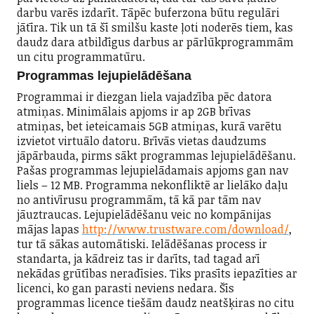
darbu varēs izdarīt. Tāpēc buferzona būtu regulāri
jātīra. Tik un tā šī smilšu kaste ļoti noderēs tiem, kas
daudz dara atbildīgus darbus ar pārlūkprogrammām
un citu programmatūru.
Programmas lejupielādēšana
Programmai ir diezgan liela vajadzība pēc datora
atmiņas. Minimālais apjoms ir ap 2GB brīvas
atmiņas, bet ieteicamais 5GB atmiņas, kurā varētu
izvietot virtuālo datoru. Brīvās vietas daudzums
jāpārbauda, pirms sākt programmas lejupielādēšanu.
Pašas programmas lejupielādamais apjoms gan nav
liels – 12 MB. Programma nekonfliktē ar lielāko daļu
no antivīrusu programmām, tā kā par tām nav
jāuztraucas. Lejupielādēšanu veic no kompānijas
mājas lapas
http://www.trustware.com/download/
,
tur tā sākas automātiski. Ielādēšanas process ir
standarta, ja kādreiz tas ir darīts, tad tagad arī
nekādas grūtības neradīsies. Tiks prasīts iepazīties ar
licenci, ko gan parasti neviens nedara. Šīs
programmas licence tiešām daudz neatšķiras no citu