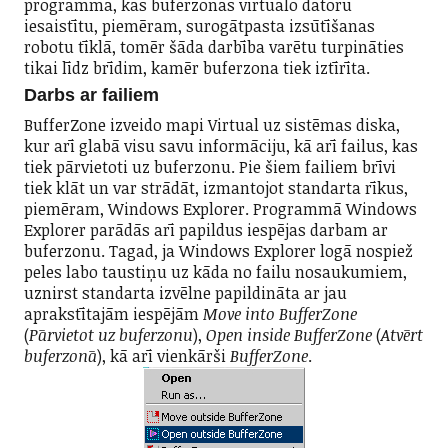
programma, kas buferzonas virtuālo datoru
iesaistītu, piemēram, surogātpasta izsūtīšanas
robotu tīklā, tomēr šāda darbība varētu turpināties
tikai līdz brīdim, kamēr buferzona tiek iztīrīta.
Darbs ar failiem
BufferZone izveido mapi Virtual uz sistēmas diska,
kur arī glabā visu savu informāciju, kā arī failus, kas
tiek pārvietoti uz buferzonu. Pie šiem failiem brīvi
tiek klāt un var strādāt, izmantojot standarta rīkus,
piemēram, Windows Explorer. Programmā Windows
Explorer parādās arī papildus iespējas darbam ar
buferzonu. Tagad, ja Windows Explorer logā nospiež
peles labo taustiņu uz kāda no failu nosaukumiem,
uznirst standarta izvēlne papildināta ar jau
aprakstītajām iespējām
Move into BufferZone
(
Pārvietot uz buferzonu
),
Open inside BufferZone
(
Atvērt
buferzonā
), kā arī vienkārši
BufferZone
.