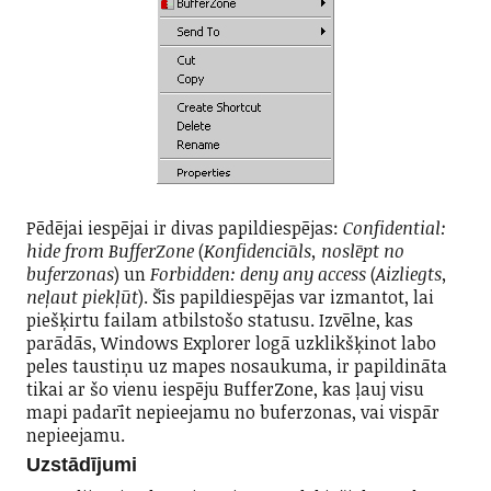
Pēdējai iespējai ir divas papildiespējas:
Confidential:
hide from BufferZone
(
Konfidenciāls, noslēpt no
buferzonas
) un
Forbidden: deny any access
(
Aizliegts,
neļaut piekļūt
). Šīs papildiespējas var izmantot, lai
piešķirtu failam atbilstošo statusu. Izvēlne, kas
parādās, Windows Explorer logā uzklikšķinot labo
peles taustiņu uz mapes nosaukuma, ir papildināta
tikai ar šo vienu iespēju BufferZone, kas ļauj visu
mapi padarīt nepieejamu no buferzonas, vai vispār
nepieejamu.
Uzstādījumi