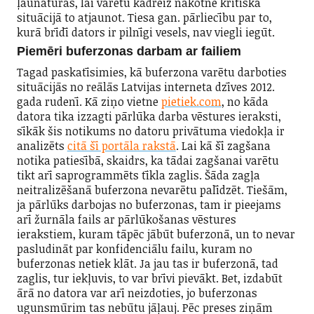
ļaunatūras, lai varētu kādreiz nākotnē kritiskā
situācijā to atjaunot. Tiesa gan. pārliecību par to,
kurā brīdī dators ir pilnīgi vesels, nav viegli iegūt.
Piemēri buferzonas darbam ar failiem
Tagad paskatīsimies, kā buferzona varētu darboties
situācijās no reālās Latvijas interneta dzīves 2012.
gada rudenī. Kā ziņo vietne
pietiek.com
, no kāda
datora tika izzagti pārlūka darba vēstures ieraksti,
sīkāk šis notikums no datoru privātuma viedokļa ir
analizēts
citā šī portāla rakstā
. Lai kā šī zagšana
notika patiesībā, skaidrs, ka tādai zagšanai varētu
tikt arī saprogrammēts tīkla zaglis. Šāda zagļa
neitralizēšanā buferzona nevarētu palīdzēt. Tiešām,
ja pārlūks darbojas no buferzonas, tam ir pieejams
arī žurnāla fails ar pārlūkošanas vēstures
ierakstiem, kuram tāpēc jābūt buferzonā, un to nevar
pasludināt par konfidenciālu failu, kuram no
buferzonas netiek klāt. Ja jau tas ir buferzonā, tad
zaglis, tur iekļuvis, to var brīvi pievākt. Bet, izdabūt
ārā no datora var arī neizdoties, jo buferzonas
ugunsmūrim tas nebūtu jāļauj. Pēc preses ziņām