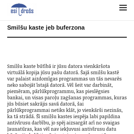
Smilšu kaste jeb buferzona
Smilšu kaste būtībā ir jūsu datora vienkāršota
virtuālā kopija jūsu pašu datorā. Šajā smilšu kastē
var palaist aizdomīgas programmas un tās nevarēs
neko sabojāt īstajā datorā. Vēl šeit var darbināt,
piemēram, pārlūkprogrammu, kas pieslēgsies
bankai, un visas paroļu zagšanas programmas, kuras
jūs būsiet sakrājis savā datorā, šai
pārlūkprogrammai netiks klāt, jo vienkārši nezinās,
ka tā strādā. Šī smilšu kastes iespēja labi papildina
antivīrusu darbību, jo spēj aizsargāt arī no svaigas
ļaunatūras, kas vēl nav iekļuvusi antivīrusu datu