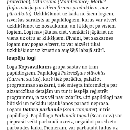
protection
),
Uzturēšana (Maintenance)
,
Market
(informācija par citiem firmas produktiem, nav
pārtulkota)
. Uzklikšķinot uz kāda no šiem logiem,
izvēršas saraksts ar papildlogiem, kurus var atvērt
uzklikšķinot uz nosaukuma, un tā klejot pa visiem
logiem. Logi nav jātaisa ciet, vienkārši jāpāriet no
viena uz otru ar klikšķiem. Dīvaini, bet saskarnes
logam nav pogas
Aizvērt
, to var aizvērt tikai
uzklikšķinot uz krustiņa augšējā labajā stūrī.
Iespēju logi
Loga
Kopsavilkums
grupa sastāv no trim
papildlogiem. Papildlogā
Pašreizējais stāvoklis
(Current status
), kurš tiek parādīts, palaižot
programmas saskarni, tiek sniegta informācija par
aizsardzības detaļām un tur ir iespēja reģistrēt
programmu, ja tas vēl nav izdarīts. Citi papildlogi nav
būtiski un nekādu iejaukšanos parasti neprasa.
Logam
Datora pārbaude
(
Scan computer
) ir trīs
papildlogi. Papildlogā
Pārbaudīt tagad
(Scan now) var
pieprasīt veikt pārbaudi uzreiz, negaidot paredzēto
pārbaudes laiku. Piemēram, var pārbaudīt failus uz