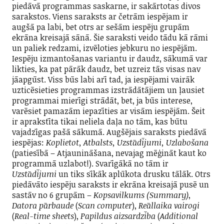
piedāvā programmas saskarne, ir sakārtotas divos
sarakstos. Viens saraksts ar četrām iespējam ir
augšā pa labi, bet otrs ar sešām iespēju grupām
ekrāna kreisajā sānā. Šie saraksti veido tādu kā rāmi
un paliek redzami, izvēloties jebkuru no iespējām.
Iespēju izmantošanas variantu ir daudz, sākumā var
likties, ka pat pārāk daudz, bet uzreiz tās visas nav
jāapgūst. Viss būs labi arī tad, ja iespējami vairāk
uzticēsieties programmas izstrādātājiem un ļausiet
programmai mierīgi strādāt, bet, ja būs interese,
varēsiet pamazām iepazīties ar visām iespējām. Šeit
ir aprakstīta tikai neliela daļa no tām, kas būtu
vajadzīgas pašā sākumā. Augšējais saraksts piedāvā
iespējas:
Koplietot, Atbalsts, Uzstādījumi, Uzlabošana
(patiesībā – Atjaunināšana, nevajag mēģināt kaut ko
programmā uzlabot!). Svarīgākā no tām ir
Uzstādījumi
un tiks sīkāk aplūkota drusku tālāk. Otrs
piedāvāto iespēju saraksts ir ekrāna kreisajā pusē un
sastāv no 6 grupām –
Kopsavilkums (Summary)
,
Datora pārbaude
(
Scan computer
),
Reāllaika vairogi
(
Real-time sheets
),
Papildus aizsardzība
(
Additional