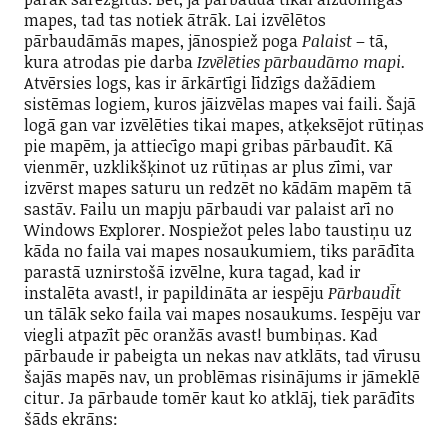
mapes, tad tas notiek ātrāk. Lai izvēlētos
pārbaudāmās mapes, jānospiež poga
Palaist
– tā,
kura atrodas pie darba
Izvēlēties pārbaudāmo mapi.
Atvērsies
logs, kas ir ārkārtīgi līdzīgs dažādiem
sistēmas logiem, kuros jāizvēlas mapes vai faili. Šajā
logā gan var izvēlēties tikai mapes, atķeksējot rūtiņas
pie mapēm, ja attiecīgo mapi gribas pārbaudīt. Kā
vienmēr, uzklikšķinot uz rūtiņas ar plus zīmi, var
izvērst mapes saturu un redzēt no kādām mapēm tā
sastāv. Failu un mapju pārbaudi var palaist arī no
Windows Explorer. Nospiežot peles labo taustiņu uz
kāda no faila vai mapes nosaukumiem, tiks parādīta
parastā uznirstošā izvēlne, kura tagad, kad ir
instalēta avast!, ir papildināta ar iespēju
Pārbaudīt
un tālāk seko faila vai mapes nosaukums. Iespēju var
viegli atpazīt pēc oranžās avast! bumbiņas. Kad
pārbaude ir pabeigta un nekas nav atklāts, tad vīrusu
šajās mapēs nav, un problēmas risinājums ir jāmeklē
citur. Ja pārbaude tomēr kaut ko atklāj, tiek parādīts
šāds ekrāns: