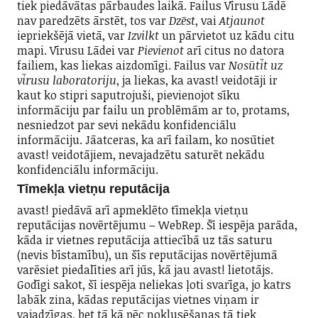
tiek piedāvātas pārbaudes laikā. Failus Vīrusu Lādē
nav paredzēts ārstēt, tos var
Dzēst
, vai
Atjaunot
iepriekšējā vietā, var
Izvilkt
un pārvietot uz kādu citu
mapi. Vīrusu Lādei var
Pievienot
arī citus no datora
failiem, kas liekas aizdomīgi. Failus var
Nosūtīt uz
vīrusu laboratoriju
, ja liekas, ka avast! veidotāji ir
kaut ko stipri saputrojuši, pievienojot sīku
informāciju par failu un problēmām ar to, protams,
nesniedzot par sevi nekādu konfidenciālu
informāciju. Jāatceras, ka arī failam, ko nosūtiet
avast! veidotājiem, nevajadzētu saturēt nekādu
konfidenciālu informāciju.
Tīmekļa vietņu reputācija
avast! piedāvā arī apmeklēto tīmekļa vietņu
reputācijas novērtējumu – WebRep. Šī iespēja parāda,
kāda ir vietnes reputācija attiecībā uz tās saturu
(nevis bīstamību), un šīs reputācijas novērtējumā
varēsiet piedalīties arī jūs, kā jau avast! lietotājs.
Godīgi sakot, šī iespēja neliekas ļoti svarīga, jo katrs
labāk zina, kādas reputācijas vietnes viņam ir
vajadzīgas, bet tā kā pēc noklusēšanas tā tiek