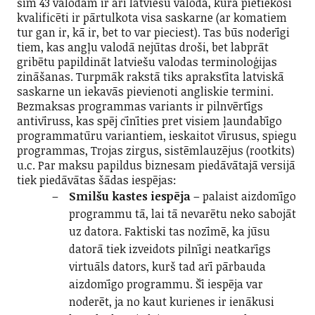
šīm 43 valodām ir arī latviešu valoda, kurā pietiekoši
kvalificēti ir pārtulkota visa saskarne (ar komatiem
tur gan ir, kā ir, bet to var pieciest). Tas būs noderīgi
tiem, kas angļu valodā nejūtas droši, bet labprāt
gribētu papildināt latviešu valodas terminoloģijas
zināšanas. Turpmāk rakstā tiks aprakstīta latviskā
saskarne un iekavās pievienoti angliskie termini.
Bezmaksas programmas variants ir pilnvērtīgs
antivīruss, kas spēj cīnīties pret visiem ļaundabīgo
programmatūru variantiem, ieskaitot vīrusus, spiegu
programmas, Trojas zirgus, sistēmlauzējus (rootkits)
u.c. Par maksu papildus biznesam piedāvātajā versijā
tiek piedāvātas šādas iespējas:
Smilšu kastes iespēja
– palaist aizdomīgo
programmu tā, lai tā nevarētu neko sabojāt
uz datora. Faktiski tas nozīmē, ka jūsu
datorā tiek izveidots pilnīgi neatkarīgs
virtuāls dators, kurš tad arī pārbauda
aizdomīgo programmu. Šī iespēja var
noderēt, ja no kaut kurienes ir ienākusi