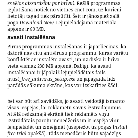
es vēlos aizsardzību par brīvu)
. Reālā programmas
izplatīšana notiek no vietnes cnet.com, uz kurieni
lietotāji tagad tiek pārsūtīti. Šeit ir jānospiež zaļā
poga
Download Now
. Lejupielādējamā materiāla
apjoms ir 89 MB.
avast! instalēšana
Pirms programmas instalēšanas ir jāpārliecinās, ka
datorā nav citu antivīrusu programmu, kuras varētu
konfliktēt ar instalēto avast!, un uz diska ir brīva
vieta vismaz 230 MB apjomā. Dabīgi, ka avast!
instalēšanai ir jāpalaiž lejupielādētais fails
avast_free_antivirus_setup.exe
un jāpagaida līdz
parādās sākuma ekrāns, kas var izskatīties šādi:
bet var būt arī savādāks, jo avast! veidotāji izmanto
visas iespējas, lai reklamētu savus izstrādājumus.
Attēlā redzamajā ekrānā tiek reklamēts viņu
izstrādātais paroļu menedžeris un ir iespēja viņu
lejupielādēt un izmēģināt (uzspiežot uz pogas
Install
free trial
apakšā). Tāds menedžeris būtu vajadzīgs