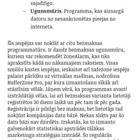
vajadzīgo.
Ugunsmūris
. Programma, kas aizsargā
datoru no nesankcionētas pieejas no
interneta.
Šīs iespējas var noklāt ar citu bezmaksas
programmatūru. Ir daudz bezmaksas ugunsmūru,
kuriem var rekomendēt ZoneAlarm, kas tiks
aprakstīts kādā no nākamajiem rakstiem. Visas
smilšu kastes iespējas, ieskaitot arī Safezone iespēju
palaist pārlūku uz virtuālas mašīnas, nodrošina
BufferZone Pro, par kura izmantošanu sīkāk arī
stāstīsim vēlāk. Jāņem vērā, ka programmas avast!
izstrādātāji vēlas, lai arī bezmaksas varianta lietotāji
reģistrētos 30 dienu laikā un pēc tam ik pēc gada.
Reģistrācija ir pilnīgi bez maksas, bet lietotājs tad
nokļūst kompānijas datu bāzē. Nekas slikts par šo
datu bāzi nav dzirdēts. Izskatās, ka to izmanto
galvenokārt statistiskai apstrādei tālākas
marketinga stratēģijas izstrādē. Šo regulārās