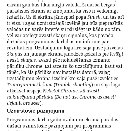
ekrāni gan būs tikai angļu valodā. Šī darba beigās
parādīsies ekrāns ar ziņojumu, ka viss ir veiksmīgi
izdarīts. Uz šī ekrāna jānospiež poga
Finish
, un tas arī
ir viss. Tagad uznirstošajā izvēlnē jau būs pieprasītās
valodas un varēs interfeisu pārslēgt uz kādu no tām.
Vēl var atslēgt avast! skaņu signālus, kas pavada
dažādas programmas darbības un informē par
rezultātiem. Uzstādījumu loga kreisajā pusē jāizvēlas
Skaņas
un jaunajā ekrānā jānodzēš ķeksītis pie
Ieslēgt
avast! skaņas.
avast! pēc noklusēšanas izmanto
pārlūku Chrome. Lai atceltu šo uzstādījumu, kaut vai
tāpēc, ka šis pārlūks nav instalēts datorā, vajag
uzstādījumu ekrāna izvēlnē kreisajā pusē izvēlēties
Traucējummeklēšana
(
Trouble shooting
) un šajā logā
atķeksēt iespēju
Nelietot Chrome, kā avast!
noklusējuma pārlūku
(
Do not use Chrome as avast!
default browser
).
Uznirstošie paziņojumi
Programmas darba gaitā uz datora ekrāna parādās
dažādi uznirstošie paziņojumi par programmas