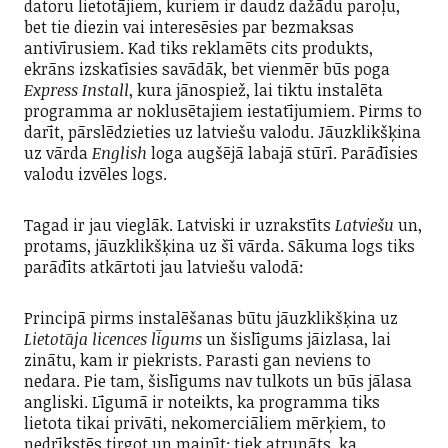
datoru lietotājiem, kuriem ir daudz dažādu paroļu,
bet tie diezin vai interesēsies par bezmaksas
antivīrusiem. Kad tiks reklamēts cits produkts,
ekrāns izskatīsies savādāk, bet vienmēr būs poga
Express Install
, kura jānospiež, lai tiktu instalēta
programma ar noklusētajiem iestatījumiem. Pirms to
darīt, pārslēdzieties uz latviešu valodu. Jāuzklikšķina
uz vārda
English
loga augšējā labajā stūrī. Parādīsies
valodu izvēles logs.
Tagad ir jau vieglāk. Latviski ir uzrakstīts
Latviešu
un,
protams, jāuzklikšķina uz šī vārda. Sākuma logs tiks
parādīts atkārtoti jau latviešu valodā:
Principā pirms instalēšanas būtu jāuzklikšķina uz
Lietotāja licences līgums
un šislīgums jāizlasa, lai
zinātu, kam ir piekrists. Parasti gan neviens to
nedara. Pie tam, šislīgums nav tulkots un būs jālasa
angliski. Līgumā ir noteikts, ka programma tiks
lietota tikai privāti, nekomerciāliem mērķiem, to
nedrīkstēs tirgot un mainīt; tiek atrunāts, ka