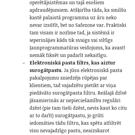
operētājsistēmas un tajā esošiem
apdraudējumiem. Atšķirība tāda, ka smilšu
kastē palaistā programma uz āru neko
nevar izsūtīt, bet no Safezone var. Praktiski
tam visam ir nozīme tad, ja sistēmā ir
ieperinājies kāds tik svaigs vai viltīgs
ļaunprogrammatūras veidojums, ka avast!
nemāk fiksēt un padarīt nekaitīgu.
Elektroniskā pasta filtrs, kas aiztur
surogātpastu
. Ja jūsu elektroniskā pasta
pakalpojumu sniedzējs rūpējas par
klientiem, tad vajadzētu pietikt ar viņa
piedāvāto surogātpasta filtru. Reālajā dzīvē
jāsamierinās ar nepieciešamību regulāri
dzēst (pie tam tieši dzēst, nevis kaut ko citu
ar to darīt) surogātpastu, jo grūti
iedomāties tādu filtru, kas spētu atfiltrēt
visu nevajadzīgo pastu, neaizskarot