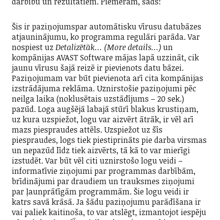
darbību un rezultātiem. Piemēram, šāds:
Šis ir paziņojumspar automātisku vīrusu datubāzes
atjauninājumu, ko programma regulāri parāda. Var
nospiest uz
Detalizētāk... (More details...)
un
kompānijas AVAST Software mājas lapā uzzināt, cik
jaunu vīrusu šajā reizē ir pievienots datu bāzei.
Paziņojumam var būt pievienota arī cita kompānijas
izstrādājuma reklāma. Uznirstošie paziņojumi pēc
neilga laika (noklusētais uzstādījums – 20 sek.)
pazūd. Loga augšējā labajā stūrī blakus krustiņam,
uz kura uzspiežot, logu var aizvērt ātrāk, ir vēl arī
mazs piespraudes attēls. Uzspiežot uz šīs
piespraudes, logs tiek piestiprināts pie darba virsmas
un nepazūd līdz tiek aizvērts, tā kā to var mierīgi
izstudēt. Var būt vēl citi uznirstošo logu veidi –
informatīvie ziņojumi par programmas darbībām,
brīdinājumi par draudiem un trauksmes ziņojumi
par ļaunprātīgām programmām. Šie logu veidi ir
katrs savā krāsā. Ja šādu paziņojumu parādīšana ir
vai paliek kaitinoša, to var atslēgt, izmantojot iespēju