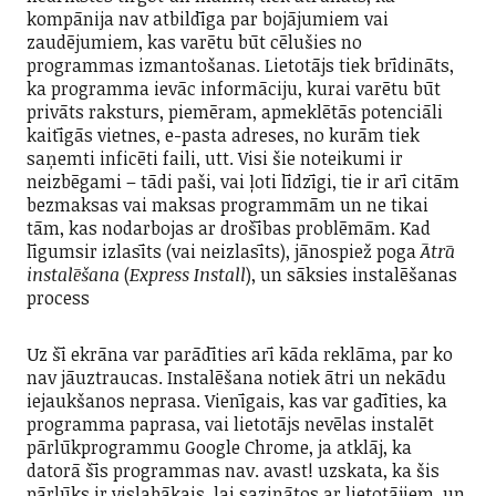
kompānija nav atbildīga par bojājumiem vai
zaudējumiem, kas varētu būt cēlušies no
programmas izmantošanas. Lietotājs tiek brīdināts,
ka programma ievāc informāciju, kurai varētu būt
privāts raksturs, piemēram, apmeklētās potenciāli
kaitīgās vietnes, e-pasta adreses, no kurām tiek
saņemti inficēti faili, utt. Visi šie noteikumi ir
neizbēgami – tādi paši, vai ļoti līdzīgi, tie ir arī citām
bezmaksas vai maksas programmām un ne tikai
tām, kas nodarbojas ar drošības problēmām. Kad
līgumsir izlasīts (vai neizlasīts), jānospiež poga
Ātrā
instalēšana
(
Express Install
), un sāksies instalēšanas
process
Uz šī ekrāna var parādīties arī kāda reklāma, par ko
nav jāuztraucas. Instalēšana notiek ātri un nekādu
iejaukšanos neprasa. Vienīgais, kas var gadīties, ka
programma paprasa, vai lietotājs nevēlas instalēt
pārlūkprogrammu Google Chrome, ja atklāj, ka
datorā šīs programmas nav. avast! uzskata, ka šis
pārlūks ir vislabākais, lai sazinātos ar lietotājiem, un