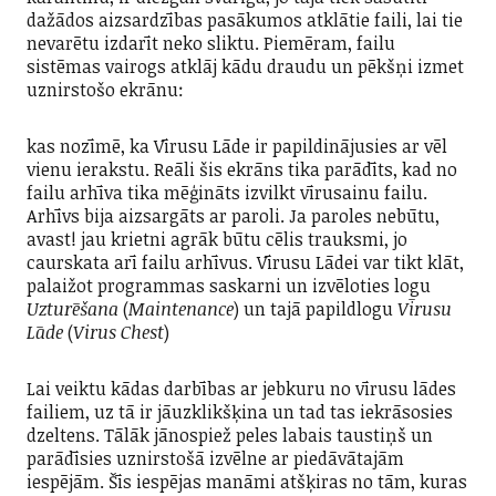
dažādos aizsardzības pasākumos atklātie faili, lai tie
nevarētu izdarīt neko sliktu. Piemēram, failu
sistēmas vairogs atklāj kādu draudu un pēkšņi izmet
uznirstošo ekrānu:
kas nozīmē, ka Vīrusu Lāde ir papildinājusies ar vēl
vienu ierakstu. Reāli šis ekrāns tika parādīts, kad no
failu arhīva tika mēģināts izvilkt vīrusainu failu.
Arhīvs bija aizsargāts ar paroli. Ja paroles nebūtu,
avast! jau krietni agrāk būtu cēlis trauksmi, jo
caurskata arī failu arhīvus. Vīrusu Lādei var tikt klāt,
palaižot programmas saskarni un izvēloties logu
Uzturēšana
(
Maintenance
) un tajā papildlogu
Vīrusu
Lāde
(
Virus Chest
)
Lai veiktu kādas darbības ar jebkuru no vīrusu lādes
failiem, uz tā ir jāuzklikšķina un tad tas iekrāsosies
dzeltens. Tālāk jānospiež peles labais taustiņš un
parādīsies uznirstošā izvēlne ar piedāvātajām
iespējām. Šīs iespējas manāmi atšķiras no tām, kuras