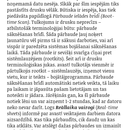
noņemamā datu nesēja. Sīkāk par šīm iespējām tiks
pastāstīts drusku vēlāk. Būtiska ir iespēja, kas tiek
piedāvāta papildlogā
Pārbaude ielādes brīdī (Boot-
time Scan)
. Tulkojums ir drusku neprecīzs –
atbilstošāk terminoloģijai būtu: pārbaude
sāknēšanas brīdī. Šāda pārbaude ļauj noķert
ļaunatūru vēl pirms tā ir sākusi darboties, vai arī
vispār ir paredzēta sistēmas bojāšanai sāknēšanas
laikā. Tāda pārbaude ir sevišķi svarīga cīņai pret
sistēmlauzējiem (rootkits). Šeit arī ir drusku
terminoloģiskas jukas. avast! tulkotājs vienmēr ir
pārtulkojis rootkit – sistēmlauzējs, izņemot vienu
vietu, kur ir teikts – bojātājprogramma. Pārbaude
sāknēšanas brīdī automātiski netiek veikta, tā laiku
pa laikam ir jāpasūta pašam lietotājam un tas
noteikti ir jādara. Jārēķinās gan, ka šī pārbaude
notiek lēni un var aizņemt 1-2 stundas, kad ar datoru
neko nevar darīt. Logs
Reāllaika vairogi
(
Real-time
sheets
) informē par avast! veiktajiem darbiem datora
aizsardzībā. Kas tika pārbaudīts, cik daudz un kas
tika atklāts. Var atslēgt dažas pārbaudes un izmainīt