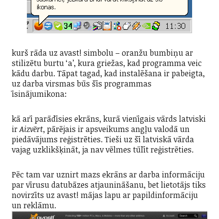
kurš rāda uz avast! simbolu – oranžu bumbiņu ar
stilizētu burtu ‘a’, kura griežas, kad programma veic
kādu darbu. Tāpat tagad, kad instalēšana ir pabeigta,
uz darba virsmas būs šīs programmas
īsinājumikona:
kā arī parādīsies ekrāns, kurā vienīgais vārds latviski
ir
Aizvērt
, pārējais ir apsveikums angļu valodā un
piedāvājums reģistrēties. Tieši uz šī latviskā vārda
vajag uzklikšķināt, ja nav vēlmes tūlīt reģistrēties.
Pēc tam var uznirt mazs ekrāns ar darba informāciju
par vīrusu datubāzes atjaunināšanu, bet lietotājs tiks
novirzīts uz avast! mājas lapu ar papildinformāciju
un reklāmu.