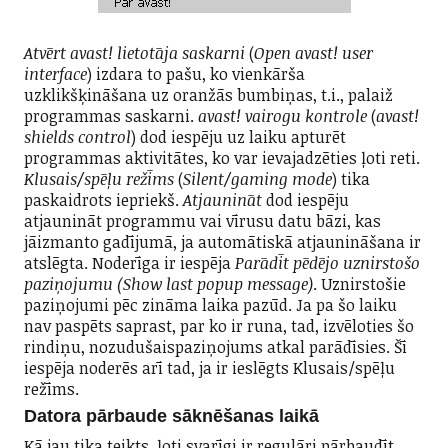
Atvērt avast! lietotāja saskarni
(
Open avast! user
interface
) izdara to pašu, ko vienkārša
uzklikšķināšana uz oranžās bumbiņas, t.i., palaiž
programmas saskarni.
avast! vairogu kontrole
(
avast!
shields control
) dod iespēju uz laiku apturēt
programmas aktivitātes, ko var ievajadzēties ļoti reti.
Klusais/spēļu režīms
(
Silent/gaming mode
) tika
paskaidrots iepriekš.
Atjaunināt
dod iespēju
atjaunināt programmu vai vīrusu datu bāzi, kas
jāizmanto gadījumā, ja automātiskā atjaunināšana ir
atslēgta. Noderīga ir iespēja
Parādīt pēdējo uznirstošo
paziņojumu (Show last popup message)
. Uznirstošie
paziņojumi pēc zināma laika pazūd. Ja pa šo laiku
nav paspēts saprast, par ko ir runa, tad, izvēloties šo
rindiņu, nozudušaispaziņojums atkal parādīsies. Šī
iespēja noderēs arī tad, ja ir ieslēgts Klusais/spēļu
režīms.
Datora pārbaude sāknēšanas laikā
Kā jau tika teikts, ļoti svarīgi ir regulāri pārbaudīt