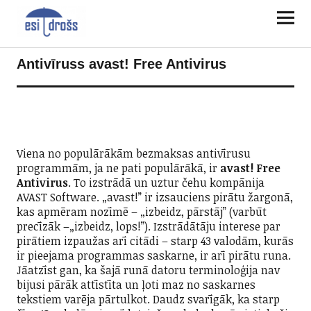
Antivīruss avast! Free Antivirus
Viena no populārākām bezmaksas antivīrusu
programmām, ja ne pati populārākā, ir
avast! Free
Antivirus
. To izstrādā un uztur čehu kompānija
AVAST Software. „avast!” ir izsauciens pirātu žargonā,
kas apmēram nozīmē – „izbeidz, pārstāj” (varbūt
precīzāk –„izbeidz, lops!”). Izstrādātāju interese par
pirātiem izpaužas arī citādi – starp 43 valodām, kurās
ir pieejama programmas saskarne, ir arī pirātu runa.
Jāatzīst gan, ka šajā runā datoru terminoloģija nav
bijusi pārāk attīstīta un ļoti maz no saskarnes
tekstiem varēja pārtulkot. Daudz svarīgāk, ka starp