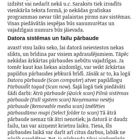
izdzēst vai nedarīt nekā u.c. Saraksts tiek izvadīts
vienkārša teksta formā, jo nekādas grafiskas
programmas nevar tikt palaistas pirms nav sistēmas.
Visas piedāvātās iespējas būs sanumurētas un
vajadzīgais numurs būs jāievada.
Datora sistēmas un failu pārbaude
avast! visu laiku seko, lai datorā neieviestos nekas
slikts, un brīdina par visiem apdraudējumiem. Tāpēc
nekādas ārkārtas pārbaudes nebūtu vajadzīgas. Ja
tomēr kaut kas liekas aizdomīgi, var veikt ārkārtas
papildus pārbaudes jebkurā brīdī. Jāsāk ar to, ka logā
Datora pārbaude
(
Scan computer
) atver papildlogu
Pārbaudīt tagad
(
Scan now
). Šajā logā tiek piedāvāti
šādi darbi:
Ātrā pārbaude (Quick scan)
Pilnā sistēmas
pārbaude (Full system scan)
Noņemamo nesēju
pārbaude (Removable media scan)
Izvēlēties
pārbaudāmo mapi (Select folder to scan)
Tā ātrā
pārbaude nemaz tik ātri nenotiek; ja datorā ir daudz
failu, tas var aizņemt krietnu laiku. Tiesa, šīs
pārbaudes laikā var darīt arī citus darbus, labāk ne
pārāk sarežģītus. Bet, ja pārbauda tikai aizdomīgās