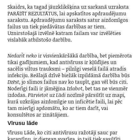
Skaidrs, ka tagad jāuzklikšķina uz sarkanā uzraksta
PARĀDĪT REZULTĀTUS, lai apskatītos apdraudējumu
sarakstu. Apdraudējumu saraksts satur aizdomīgos
failus un tiek piedāvātas darbības ar tiem.
Uznirstošajā izvēlnē katram failam var izvēlēties
vislabāk atbilstošo darbību.
Nedarīt neko
ir visvienkāršākā darbība, bet piemērota
tikai gadījumiem, kad antivīruss ir kļūdījies un
sacēlis viltus trauksmi – pilnīgi veselā failā atradis
infekciju. Reālajā dzīvē biežāk izpildāmā darbība būs
Dzēst
, jo slimos failus nav ko taupīt, gan vēl būs citi.
Noderīgi faili ir jāmēģina
Izlabot
, bet tas ne vienmēr
izdodas.
Pārvietot uz Lādi
nozīmē pārsūtīt uz mapi,
kurā uzkrājas aizdomīgie un inficētie faili, lai pēc
tam mierīgi apdomātu, ko ar tiem darīt, vai
konsultētos ar zinātājiem.
Vīrusu lāde
Vīrusu Lāde, ko citi antivīrusu ražotāji sauc par
karantīnu, ir diezgan svarīga, jo tajā tiek sasūtīti