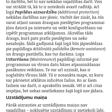
to darbību, bet to nav nekādas vajadzības darīt. Viss
var strādāt tā, kā to ir noteikuši avast! radītāji. Arī
logā
Papildus aizsardzība
(
Additional protection
)
nekādas darbības nav jāveic. Varbūt der zināt, ka Jūs
varat atļaut savam draugam pieslēgties programmai
jūsu datorā pa internetu un veikt konfigurēšanu vai
izpētīt programmas atklājumus. Jāizvēlas tāds
draugs, kurš pats pratīs pieslēgties un neko
nesabojās. Šādā gadījumā šajā logā būs jāpieslēdzas
pie papildloga
Attālinātā palīdzība
(
Remote assistance
)
un draugs pastāstīs, kas tur darāms. Loga
Uzturēšana
(
Maintenance
) papildlogi informē par
programmas un vīrusu datu bāzes atjaunināšanas
pasākumu veikšanu. Te var arī uzzināt, kas ir
noglabāts Vīrusu lādē. Tā ir nosaukta mape, uz kuru
var pārvietot atklātos inficētos failus. Ko ar šiem
failiem var darīt, ir aprakstīts zemāk. Vēl ir arī citas
iespējas, bet nekas neatliekams šajā logā nav jādara.
Uzstādījumu maiņa
Pārāk aizrauties ar uzstādījumu maiņu nav
vajadzības – noklusētie uzstādījumi ir pietiekoši labi.