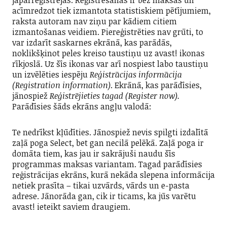
acīmredzot tiek izmantota statistiskiem pētījumiem,
raksta autoram nav ziņu par kādiem citiem
izmantošanas veidiem. Piereģistrēties nav grūti, to
var izdarīt saskarnes ekrānā, kas parādās,
noklikšķinot peles kreiso taustiņu uz avast! ikonas
rīkjoslā. Uz šīs ikonas var arī nospiest labo taustiņu
un izvēlēties iespēju
Reģistrācijas informācija
(Registration information)
. Ekrānā, kas parādīsies,
jānospiež
Reģistrējieties tagad (Register now).
Parādīsies šāds ekrāns angļu valodā:
Te nedrīkst kļūdīties. Jānospiež nevis spilgti izdalītā
zaļā poga Select, bet gan necilā pelēkā. Zaļā poga ir
domāta tiem, kas jau ir sakrājuši naudu šīs
programmas maksas variantam. Tagad parādīsies
reģistrācijas ekrāns, kurā nekāda slepena informācija
netiek prasīta – tikai uzvārds, vārds un e-pasta
adrese. Jānorāda gan, cik ir ticams, ka jūs varētu
avast! ieteikt saviem draugiem.