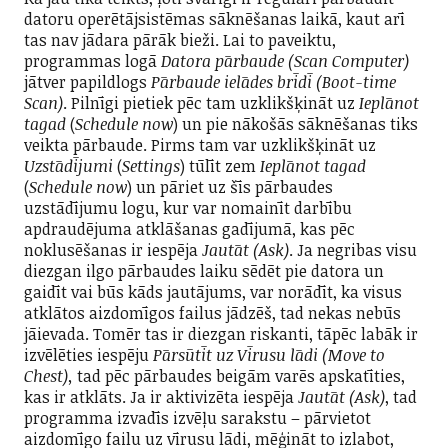
datoru operētājsistēmas sāknēšanas laikā, kaut arī
tas nav jādara pārāk bieži. Lai to paveiktu,
programmas logā
Datora pārbaude
(Scan Computer)
jātver papildlogs
Pārbaude ielādes brīdī (Boot-time
Scan)
. Pilnīgi pietiek pēc tam uzklikšķināt uz
Ieplānot
tagad
(
Schedule now
) un pie nākošās sāknēšanas tiks
veikta pārbaude. Pirms tam var uzklikšķināt uz
Uzstādījumi
(
Settings
) tūlīt zem
Ieplānot tagad
(
Schedule now
) un pāriet uz šīs pārbaudes
uzstādījumu logu, kur var nomainīt darbību
apdraudējuma atklāšanas gadījumā, kas pēc
noklusēšanas ir iespēja
Jautāt (Ask)
. Ja negribas visu
diezgan ilgo pārbaudes laiku sēdēt pie datora un
gaidīt vai būs kāds jautājums, var norādīt, ka visus
atklātos aizdomīgos failus jādzēš, tad nekas nebūs
jāievada. Tomēr tas ir diezgan riskanti, tāpēc labāk ir
izvēlēties iespēju
Pārsūtīt uz Vīrusu lādi (Move to
Chest),
tad pēc pārbaudes beigām varēs apskatīties,
kas ir atklāts. Ja ir aktivizēta iespēja
Jautāt (Ask)
, tad
programma izvadīs izvēļu sarakstu – pārvietot
aizdomīgo failu uz vīrusu lādi, mēģināt to izlabot,