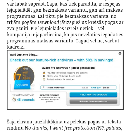
var labāk saprast. Lapā, kas tiek parādīta, ir iespējas
lejupielādēt gan bezmaksas variantu, gan arī maksas
programmas. Lai tiktu pie bezmaksas varianta, no
trijām pogām
Download
jāuzspiež uz kreisās pogas ar
zvaigznīti. Pie lejupielādes uzreiz netiek – vēl
kompānija ir jāpārliecina, ka jūs nevēlaties iegādāties
programmas maksas variantu. Tagad vēl nē, varbūt
kādreiz...
Šajā ekrānā jāuzklikšķina uz pelēkās pogas ar teksta
rindiņu
No thanks, I want free protection (Nē, paldies,