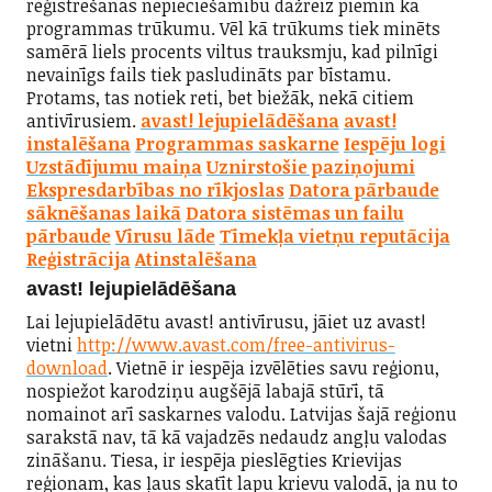
reģistrēšanas nepieciešamību dažreiz piemin kā
programmas trūkumu. Vēl kā trūkums tiek minēts
samērā liels procents viltus trauksmju, kad pilnīgi
nevainīgs fails tiek pasludināts par bīstamu.
Protams, tas notiek reti, bet biežāk, nekā citiem
antivīrusiem.
avast! lejupielādēšana
avast!
instalēšana
Programmas saskarne
Iespēju logi
Uzstādījumu maiņa
Uznirstošie paziņojumi
Ekspresdarbības no rīkjoslas
Datora pārbaude
sāknēšanas laikā
Datora sistēmas un failu
pārbaude
Vīrusu lāde
Tīmekļa vietņu reputācija
Reģistrācija
Atinstalēšana
avast! lejupielādēšana
Lai lejupielādētu avast! antivīrusu, jāiet uz avast!
vietni
http://www.avast.com/free-antivirus-
download
. Vietnē ir iespēja izvēlēties savu reģionu,
nospiežot karodziņu augšējā labajā stūrī, tā
nomainot arī saskarnes valodu. Latvijas šajā reģionu
sarakstā nav, tā kā vajadzēs nedaudz angļu valodas
zināšanu. Tiesa, ir iespēja pieslēgties Krievijas
reģionam, kas ļaus skatīt lapu krievu valodā, ja nu to