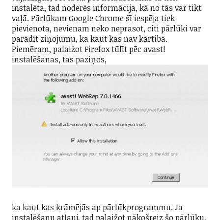
instalēta, tad noderēs informācija, kā no tās var tikt
vaļā. Pārlūkam Google Chrome šī iespēja tiek
pievienota, nevienam neko neprasot, citi pārlūki var
parādīt ziņojumu, ka kaut kas nav kārtībā.
Piemēram, palaižot Firefox tūlīt pēc avast!
instalēšanas, tas paziņos,
ka kaut kas krāmējās ap pārlūkprogrammu. Ja
instalēšanu atļauj, tad palaižot nākošreiz šo pārlūku,