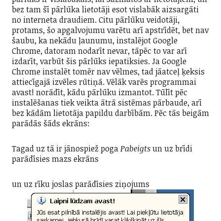
bez tam šī pārlūka lietotāji esot vislabāk aizsargāti
no interneta draudiem. Citu pārlūku veidotāji,
protams, šo apgalvojumu varētu arī apstrīdēt, bet nav
šaubu, ka nekādu ļaunumu, instalējot Google
Chrome, datoram nodarīt nevar, tāpēc to var arī
izdarīt, varbūt šis pārlūks iepatiksies. Ja Google
Chrome instalēt tomēr nav vēlmes, tad jāatceļ ķeksis
attiecīgajā izvēles rūtiņā. Vēlāk varēs programmai
avast! norādīt, kādu pārlūku izmantot. Tūlīt pēc
instalēšanas tiek veikta ātrā sistēmas pārbaude, arī
bez kādām lietotāja papildu darbībām. Pēc tās beigām
parādās šāds ekrāns:
Tagad uz tā ir jānospiež poga
Pabeigts
un uz brīdi
parādīsies mazs ekrāns
un uz rīku joslas parādīsies ziņojums