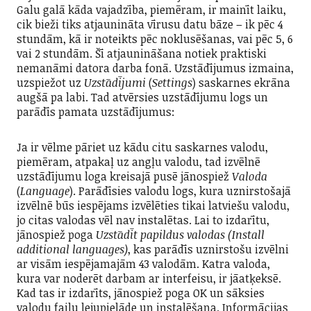
Galu galā kāda vajadzība, piemēram, ir mainīt laiku,
cik bieži tiks atjaunināta vīrusu datu bāze – ik pēc 4
stundām, kā ir noteikts pēc noklusēšanas, vai pēc 5, 6
vai 2 stundām. Šī atjaunināšana notiek praktiski
nemanāmi datora darba fonā. Uzstādījumus izmaina,
uzspiežot uz
Uzstādījumi
(
Settings
) saskarnes ekrāna
augšā pa labi. Tad atvērsies uzstādījumu logs un
parādīs pamata uzstādījumus:
Ja ir vēlme pāriet uz kādu citu saskarnes valodu,
piemēram, atpakaļ uz angļu valodu, tad izvēlnē
uzstādījumu loga kreisajā pusē jānospiež
Valoda
(
Language
). Parādīsies valodu logs, kura uznirstošajā
izvēlnē būs iespējams izvēlēties tikai latviešu valodu,
jo citas valodas vēl nav instalētas. Lai to izdarītu,
jānospiež poga
Uzstādīt papildus valodas (Install
additional languages)
, kas parādīs uznirstošu izvēlni
ar visām iespējamajām 43 valodām. Katra valoda,
kura var noderēt darbam ar interfeisu, ir jāatķeksē.
Kad tas ir izdarīts, jānospiež poga OK un sāksies
valodu failu lejupielāde un instalēšana. Informācijas