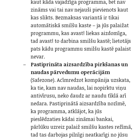
kaut kāda vajadzīga programma, bet nav
zināms vai tai nav nejauši pievienots kaut
kas slikts. Bezmaksas variantā ir tikai
automātiskā smilšu kaste – ja jūs palaižat
programmu, kas avast! liekas aizdomīga,
tad avast! to darbina smilšu kastē; lietotājs
pats kādu programmu smilšu kastē palaist
nevar.
Pastiprināta aizsardzība pirkšanas un
naudas pārvedumu operācijām
(Safezone). Acīmredzot kompānija uzskata,
ka tie, kam nav naudas, lai nopirktu viņu
antivīrusu, neko daudz ar naudu tīklā arī
nedara. Pastiprinātā aizsardzība nozīmē,
ka programma, atklājot, ka jūs
pieslēdzaties kādai zināmai bankai,
pārlūku uzreiz palaiž smilšu kastes režīmā,
tad tas darbojas pilnīgi neatkarīgi no jūsu