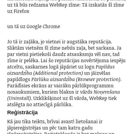
uz tā būs redzama WebRep zīme: Tā izskatās šī zīme
uz Firefox
un tā uz Google Chrome
Jo tā ir zaļāka, jo vietnei ir augstāka reputācija.
Sliktām vietnēm šī zīme nebūs zaļa, bet sarkana. Ja
par vietni pietiekoši daudz atsauksmju vēl nav, tad
zīme ir pelēka. Lai šo reputācijas novērtējuma iespēju
atceltu, saskarnes logā jāpāriet uz logu
Papildus
aizsardzība (Additional protection)
un jāizvēlas
papildlogs
Pārlūka aizsardzība (Browser protection)
.
Parādīsies ekrāns ar vairāku pārlūkprogrammu
nosaukumiem, kuriem blakus ir vārds
Noņemšana
(Uninstall)
. Uzklikšķinot uz šī vārda, WebRep tiek
atslēgta no attiecīgā pārlūka.
Reģistrācija
Kā jau tika teikts, brīvai avast! lietošanai ir
jāpiereģistrējas un pēc tam katru gadu
jāpārreģistrējas. Reģistrēšanās ir bez maksas un