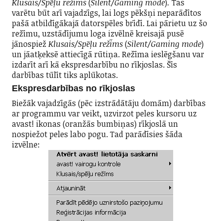
Klusais/Spēļu režīms
(
Silent/Gaming mode
)
.
Tas
varētu būt arī vajadzīgs, lai logs pēkšņi neparādītos
pašā atbildīgākajā datorspēles brīdī. Lai pārietu uz šo
režīmu, uzstādījumu loga izvēlnē kreisajā pusē
jānospiež
Klusais/Spēļu režīms
(
Silent/Gaming mode
)
un jāatķeksē attiecīgā rūtiņa. Režīma ieslēgšanu var
izdarīt arī kā ekspresdarbību no rīkjoslas. Šīs
darbības tūlīt tiks aplūkotas.
Ekspresdarbības no rīkjoslas
Biežāk vajadzīgās (pēc izstrādātāju domām) darbības
ar programmu var veikt, uzvirzot peles kursoru uz
avast! ikonas (oranžās bumbiņas) rīkjoslā un
nospiežot peles labo pogu. Tad parādīsies šāda
izvēlne: