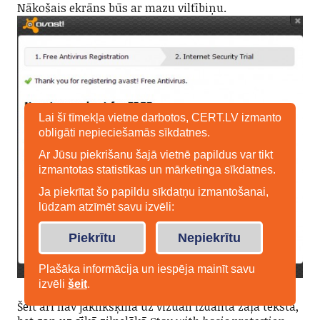
Nākošais ekrāns būs ar mazu viltībiņu.
Lai šī tīmekļa vietne darbotos, CERT.LV izmanto
obligāti nepieciešamās sīkdatnes.
Ar Jūsu piekrišanu šajā vietnē papildus var tikt
izmantotas statistikas un mārketinga sīkdatnes.
Ja piekrītat šo papildu sīkdatņu izmantošanai,
lūdzam atzīmēt savu izvēli:
Piekrītu
Nepiekrītu
Plašāka informācija un iespēja mainīt savu
izvēli
šeit
.
Šeit arī nav jāklikšķina uz vizuāli izdalītā zaļā teksta,