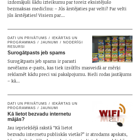
izdomājuši šādu izteikumu par toreiz eksistējušo
bezmaksas medicīnu: – Jūs ārstējaties par velti? Par velti
jūs ārstējaties! Visiem par…
DATI UN PRIVĀTUMS
IEKĀRTAS UN
PROGRAMMAS
JAUNUMI
NODERĪGI
RESURSI
Surogātpasts jeb spams
Surogātpasts jeb spams ir parasti
nevēlams e-pasts, kas tiek izsūtīts masveidā ar mērķi
reklamēt kādu preci vai pakalpojumu. Bieži rodas jautājums
– kā…
DATI UN PRIVĀTUMS
IEKĀRTAS UN
PROGRAMMAS
JAUNUMI
Kā lietot bezvadu internetu
mājās?
Jau iepriekšējā rakstā “Kā lietot
bezvadu internetu publiskās vietās?” ir atrodams apskats,