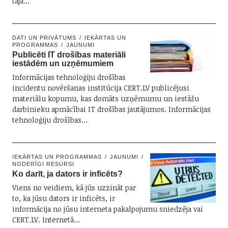
tajā…
DATI UN PRIVĀTUMS
IEKĀRTAS UN
PROGRAMMAS
JAUNUMI
Publicēti IT drošības materiāli
iestādēm un uzņēmumiem
Informācijas tehnoloģiju drošības
incidentu novēršanas institūcija CERT.LV publicējusi
materiālu kopumu, kas domāts uzņēmumu un iestāžu
darbinieku apmācībai IT drošības jautājumos. Informācijas
tehnoloģiju drošības…
IEKĀRTAS UN PROGRAMMAS
JAUNUMI
NODERĪGI RESURSI
Ko darīt, ja dators ir inficēts?
Viens no veidiem, kā jūs uzzināt par
to, ka jūsu dators ir inficēts, ir
informācija no jūsu interneta pakalpojumu sniedzēja vai
CERT.LV. Internetā…