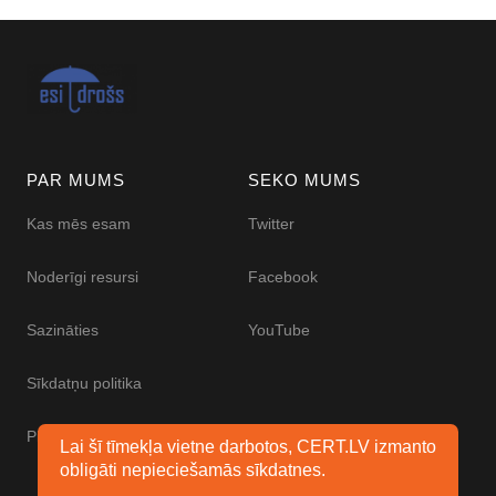
PAR MUMS
SEKO MUMS
Kas mēs esam
Twitter
Noderīgi resursi
Facebook
Sazināties
YouTube
Sīkdatņu politika
Piekļūstamības paziņojums
Lai šī tīmekļa vietne darbotos, CERT.LV izmanto
obligāti nepieciešamās sīkdatnes.