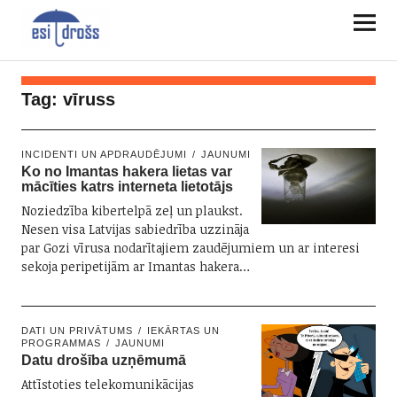
Tag:
vīruss
INCIDENTI UN APDRAUDĒJUMI
JAUNUMI
Ko no Imantas hakera lietas var
mācīties katrs interneta lietotājs
Noziedzība kibertelpā zeļ un plaukst.
Nesen visa Latvijas sabiedrība uzzināja
par Gozi vīrusa nodarītajiem zaudējumiem un ar interesi
sekoja peripetijām ar Imantas hakera…
DATI UN PRIVĀTUMS
IEKĀRTAS UN
PROGRAMMAS
JAUNUMI
Datu drošība uzņēmumā
Attīstoties telekomunikācijas