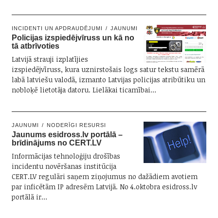
INCIDENTI UN APDRAUDĒJUMI
JAUNUMI
Policijas izspiedējvīruss un kā no
tā atbrīvoties
Latvijā strauji izplatījies
izspiedējvīruss, kura uznirstošais logs satur tekstu samērā
labā latviešu valodā, izmanto Latvijas policijas atribūtiku un
nobloķē lietotāja datoru. Lielākai ticamībai…
JAUNUMI
NODERĪGI RESURSI
Jaunums esidross.lv portālā –
brīdinājums no CERT.LV
Informācijas tehnoloģiju drošības
incidentu novēršanas institūcija
CERT.LV regulāri saņem ziņojumus no dažādiem avotiem
par inficētām IP adresēm Latvijā. No 4.oktobra esidross.lv
portālā ir…