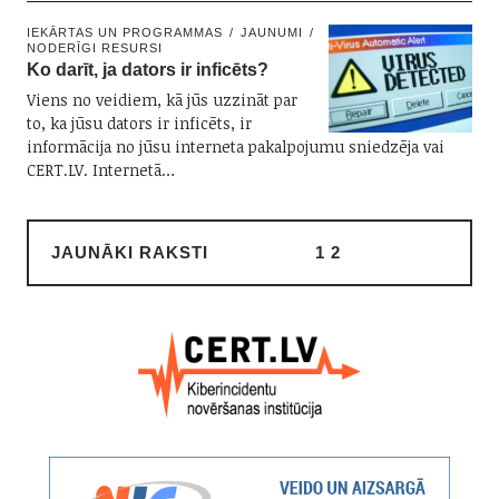
IEKĀRTAS UN PROGRAMMAS
JAUNUMI
NODERĪGI RESURSI
Ko darīt, ja dators ir inficēts?
Viens no veidiem, kā jūs uzzināt par
to, ka jūsu dators ir inficēts, ir
informācija no jūsu interneta pakalpojumu sniedzēja vai
CERT.LV. Internetā…
JAUNĀKI RAKSTI
1
2