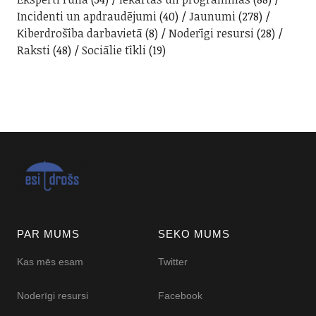
Incidenti un apdraudējumi
(40)
Jaunumi
(278)
Kiberdrošība darbavietā
(8)
Noderīgi resursi
(28)
Raksti
(48)
Sociālie tīkli
(19)
PAR MUMS
SEKO MUMS
Kas mēs esam
Twitter
Noderīgi resursi
Facebook