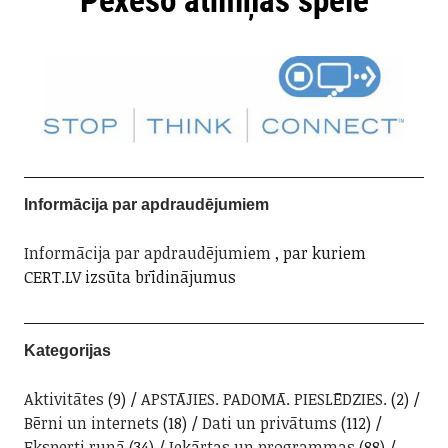
Informācija par apdraudējumiem
Informācija par apdraudējumiem
, par kuriem
CERT.LV izsūta brīdinājumus
Kategorijas
Aktivitātes
(9)
APSTĀJIES. PADOMĀ. PIESLĒDZIES.
(2)
Bērni un internets
(18)
Dati un privātums
(112)
Eksperti runā
(34)
Iekārtas un programmas
(88)