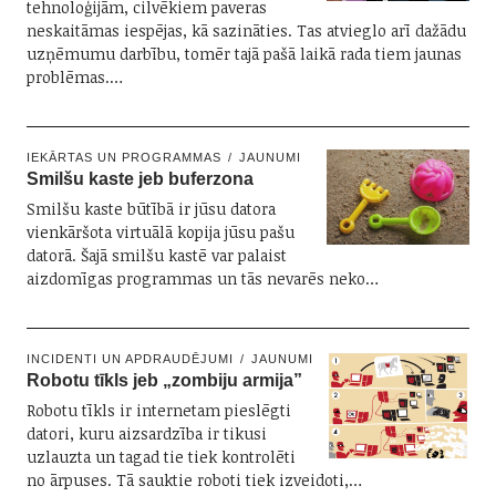
tehnoloģijām, cilvēkiem paveras
neskaitāmas iespējas, kā sazināties. Tas atvieglo arī dažādu
uzņēmumu darbību, tomēr tajā pašā laikā rada tiem jaunas
problēmas.…
IEKĀRTAS UN PROGRAMMAS
JAUNUMI
Smilšu kaste jeb buferzona
Smilšu kaste būtībā ir jūsu datora
vienkāršota virtuālā kopija jūsu pašu
datorā. Šajā smilšu kastē var palaist
aizdomīgas programmas un tās nevarēs neko…
INCIDENTI UN APDRAUDĒJUMI
JAUNUMI
Robotu tīkls jeb „zombiju armija”
Robotu tīkls ir internetam pieslēgti
datori, kuru aizsardzība ir tikusi
uzlauzta un tagad tie tiek kontrolēti
no ārpuses. Tā sauktie roboti tiek izveidoti,…