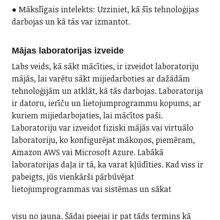
● Mākslīgais intelekts: Uzziniet, kā šīs tehnoloģijas
darbojas un kā tās var izmantot.
Mājas laboratorijas izveide
Labs veids, kā sākt mācīties, ir izveidot laboratoriju
mājās, lai varētu sākt mijiedarboties ar dažādām
tehnoloģijām un atklāt, kā tās darbojas. Laboratorija
ir datoru, ierīču un lietojumprogrammu kopums, ar
kuriem mijiedarbojaties, lai mācītos paši.
Laboratoriju var izveidot fiziski mājās vai virtuālo
laboratoriju, ko konfigurējat mākoņos, piemēram,
Amazon AWS vai Microsoft Azure. Labākā
laboratorijas daļa ir tā, ka varat kļūdīties. Kad viss ir
pabeigts, jūs vienkārši pārbūvējat
lietojumprogrammas vai sistēmas un sākat
visu no jauna. Šādai pieejai ir pat tāds termins kā