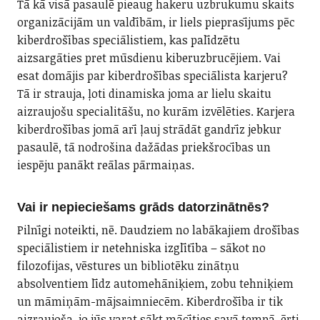
Tā kā visā pasaulē pieaug hakeru uzbrukumu skaits
organizācijām un valdībām, ir liels pieprasījums pēc
kiberdrošības speciālistiem, kas palīdzētu
aizsargāties pret mūsdienu kiberuzbrucējiem. Vai
esat domājis par kiberdrošības speciālista karjeru?
Tā ir strauja, ļoti dinamiska joma ar lielu skaitu
aizraujošu specialitāšu, no kurām izvēlēties. Karjera
kiberdrošības jomā arī ļauj strādāt gandrīz jebkur
pasaulē, tā nodrošina dažādas priekšrocības un
iespēju panākt reālas pārmaiņas.
Vai ir nepieciešams grāds datorzinātnēs?
Pilnīgi noteikti, nē. Daudziem no labākajiem drošības
speciālistiem ir netehniska izglītība – sākot no
filozofijas, vēstures un bibliotēku zinātņu
absolventiem līdz automehāniķiem, zobu tehniķiem
un māmiņām-mājsaimniecēm. Kiberdrošība ir tik
aizraujoša, jo jūs varat sākt mācīties savā tempā, ērti