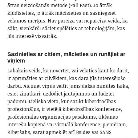
ātras neizdošanās metode (Fall Fast). Jo ātrāk
kļūdīsieties, jo ātrāk mācīsieties un sasniegsiet
vēlamos mērķus. Nav pareizā vai nepareizā veida, kā
sākt; vienkārši sāciet spēlēties ar tehnoloģijām, kas
jūs interesē visvairāk.
Sazinieties ar citiem, mācieties un runājiet ar
viņiem
Labākais veids, kā novērtēt, vai vēlaties kaut ko darīt,
ir aprunāties ar cilvēkiem, kas dara jūs interesējošo
darbu. Aiciniet viņus veltīt jums dažas minūtes laika,
esiet zinātkāri, uzdodiet jautājumus un lūdziet
padomu. Lieliska vieta, kur satikt kiberdrošības
profesionāļus, ir vietējā kiberdrošības konference,
profesionālas organizācijas pasākums, tikšanās
interešu kopienā vai virtuālā konference, piemēram,
Kiberšahs, varat apmeklēt arī Bsides vai SANS