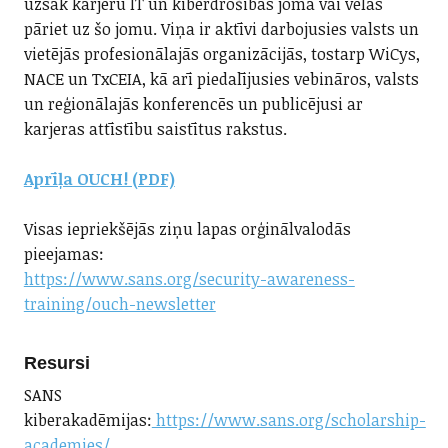
uzsāk karjeru IT un kiberdrošības jomā vai vēlas
pāriet uz šo jomu. Viņa ir aktīvi darbojusies valsts un
vietējās profesionālajās organizācijās, tostarp WiCys,
NACE un TxCEIA, kā arī piedalījusies vebināros, valsts
un reģionālajās konferencēs un publicējusi ar
karjeras attīstību saistītus rakstus.
Aprīļa OUCH! (PDF)
Visas iepriekšējās ziņu lapas orģinālvalodās
pieejamas:
https://www.sans.org/security-awareness-
training/ouch-newsletter
Resursi
SANS
kiberakadēmijas:
https://www.sans.org/scholarship-
academies/