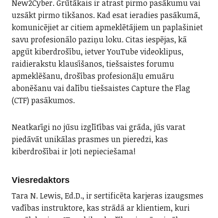
New2Cyber. Grūtākais ir atrast pirmo pasākumu vai
uzsākt pirmo tikšanos. Kad esat ieradies pasākumā,
komunicējiet ar citiem apmeklētājiem un paplašiniet
savu profesionālo paziņu loku. Citas iespējas, kā
apgūt kiberdrošību, ietver YouTube videoklipus,
raidierakstu klausīšanos, tiešsaistes forumu
apmeklēšanu, drošības profesionāļu emuāru
abonēšanu vai dalību tiešsaistes Capture the Flag
(CTF) pasākumos.
Neatkarīgi no jūsu izglītības vai grāda, jūs varat
piedāvāt unikālas prasmes un pieredzi, kas
kiberdrošībai ir ļoti nepieciešama!
Viesredaktors
Tara N. Lewis, Ed.D., ir sertificēta karjeras izaugsmes
vadības instruktore, kas strādā ar klientiem, kuri