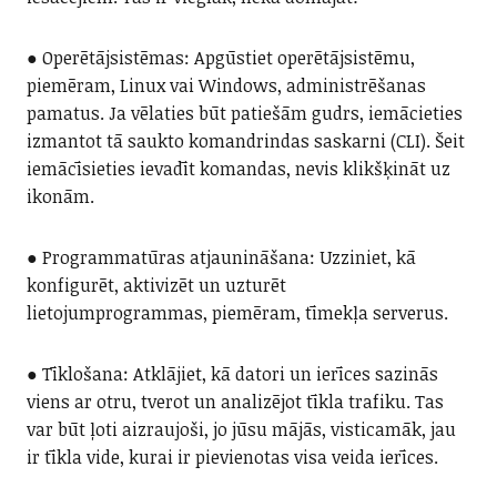
● Operētājsistēmas: Apgūstiet operētājsistēmu,
piemēram, Linux vai Windows, administrēšanas
pamatus. Ja vēlaties būt patiešām gudrs, iemācieties
izmantot tā saukto komandrindas saskarni (CLI). Šeit
iemācīsieties ievadīt komandas, nevis klikšķināt uz
ikonām.
● Programmatūras atjaunināšana: Uzziniet, kā
konfigurēt, aktivizēt un uzturēt
lietojumprogrammas, piemēram, tīmekļa serverus.
● Tīklošana: Atklājiet, kā datori un ierīces sazinās
viens ar otru, tverot un analizējot tīkla trafiku. Tas
var būt ļoti aizraujoši, jo jūsu mājās, visticamāk, jau
ir tīkla vide, kurai ir pievienotas visa veida ierīces.