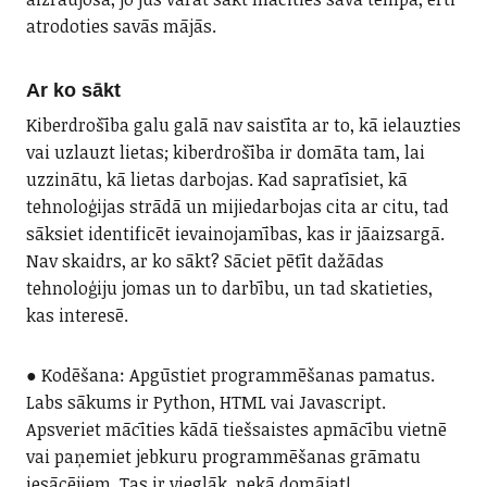
atrodoties savās mājās.
Ar ko sākt
Kiberdrošība galu galā nav saistīta ar to, kā ielauzties
vai uzlauzt lietas; kiberdrošība ir domāta tam, lai
uzzinātu, kā lietas darbojas. Kad sapratīsiet, kā
tehnoloģijas strādā un mijiedarbojas cita ar citu, tad
sāksiet identificēt ievainojamības, kas ir jāaizsargā.
Nav skaidrs, ar ko sākt? Sāciet pētīt dažādas
tehnoloģiju jomas un to darbību, un tad skatieties,
kas interesē.
● Kodēšana: Apgūstiet programmēšanas pamatus.
Labs sākums ir Python, HTML vai Javascript.
Apsveriet mācīties kādā tiešsaistes apmācību vietnē
vai paņemiet jebkuru programmēšanas grāmatu
iesācējiem. Tas ir vieglāk, nekā domājat!