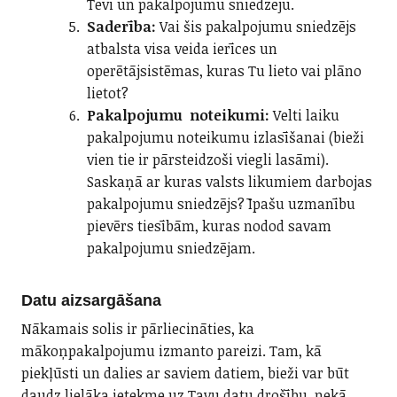
Tevi un pakalpojumu sniedzēju.
Saderība:
Vai šis pakalpojumu sniedzējs
atbalsta visa veida ierīces un
operētājsistēmas, kuras Tu lieto vai plāno
lietot?
Pakalpojumu noteikumi:
Velti laiku
pakalpojumu noteikumu izlasīšanai (bieži
vien tie ir pārsteidzoši viegli lasāmi).
Saskaņā ar kuras valsts likumiem darbojas
pakalpojumu sniedzējs? Īpašu uzmanību
pievērs tiesībām, kuras nodod savam
pakalpojumu sniedzējam.
Datu aizsargāšana
Nākamais solis ir pārliecināties, ka
mākoņpakalpojumu izmanto pareizi. Tam, kā
piekļūsti un dalies ar saviem datiem, bieži var būt
daudz lielāka ietekme uz Tavu datu drošību, nekā