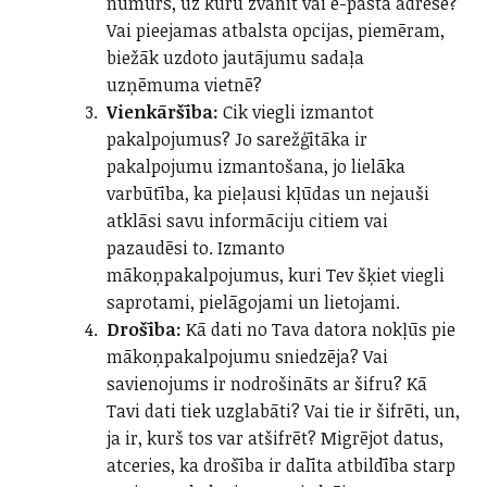
numurs, uz kuru zvanīt vai e-pasta adrese?
Vai pieejamas atbalsta opcijas, piemēram,
biežāk uzdoto jautājumu sadaļa
uzņēmuma vietnē?
Vienkāršība:
Cik viegli izmantot
pakalpojumus? Jo sarežģītāka ir
pakalpojumu izmantošana, jo lielāka
varbūtība, ka pieļausi kļūdas un nejauši
atklāsi savu informāciju citiem vai
pazaudēsi to. Izmanto
mākoņpakalpojumus, kuri Tev šķiet viegli
saprotami, pielāgojami un lietojami.
Drošība:
Kā dati no Tava datora nokļūs pie
mākoņpakalpojumu sniedzēja? Vai
savienojums ir nodrošināts ar šifru? Kā
Tavi dati tiek uzglabāti? Vai tie ir šifrēti, un,
ja ir, kurš tos var atšifrēt? Migrējot datus,
atceries, ka drošība ir dalīta atbildība starp