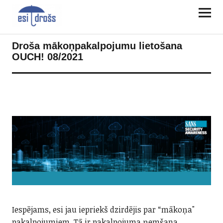
Droša mākoņpakalpojumu lietošana
OUCH! 08/2021
Iespējams, esi jau iepriekš dzirdējis par “mākoņa"
pakalpojumiem. Tā ir pakalpojuma ņemšana