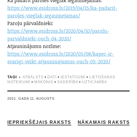
Kā padarīt paroles vieglāk iegaumējamas:
https://www.esidross.lv/2019/04/15/ka-padarit-
paroles-vieglak-iegaumejamas/
Paroļu pārvaldnieki:
https://www.esidross.lv/2020/04/10/parolu-
parvaldnieki-ouch-04-2020/
Atjauninājumu nozīme:
https://www.esidross.lv/2020/05/08/kapec-ir-
svarigi-veikt-atjauninajumus-ouch-05-2020/
TAGI
ATBALSTS
•
DATI
•
IESTATĪJUMI
•
LIETOŠANAS
NOTEIKUMI
•
MĀKONIS
•
SADERĪBA
•
UZTICAMĪBA
2021. GADA 11. AUGUSTS
IEPRIEKŠĒJAIS RAKSTS
NĀKAMAIS RAKSTS