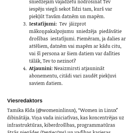
sniedzējam vajadzētu nodrošināt Tev
iespēju viegli sekot līdzi tam, kurš var
piekļūt Tavām datnēm un mapēm.
Iestatījumi:
Tev jāizprot
mākoņpakalpojumu sniedzēja piedāvātie
drošības iestatījumi. Piemēram, ja dalies ar
attēliem, datnēm vai mapēm ar kādu citu,
vai šī persona ar šiem datiem var dalīties
tālāk, Tev to nezinot?
Atjaunini:
Neaizmirsti atjaunināt
abonementu, citādi vari zaudēt piekļuvi
saviem datiem.
Viesredaktors
Tamika Rīda (@womeninlinux), “Women in Linux”
dibinātāja. Viņa vada iniciatīvas, kas koncentrējas uz
infrastruktūras, kiberdrošības, programmatūras
ātrās piegādes (DevSecOps) un vadības karjeras