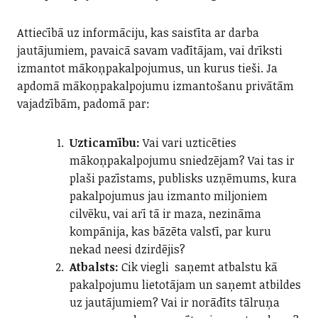
Attiecībā uz informāciju, kas saistīta ar darba
jautājumiem, pavaicā savam vadītājam, vai drīksti
izmantot mākoņpakalpojumus, un kurus tieši. Ja
apdomā mākoņpakalpojumu izmantošanu privātām
vajadzībām, padomā par:
Uzticamību:
Vai vari uzticēties
mākoņpakalpojumu sniedzējam? Vai tas ir
plaši pazīstams, publisks uzņēmums, kura
pakalpojumus jau izmanto miljoniem
cilvēku, vai arī tā ir maza, nezināma
kompānija, kas bāzēta valstī, par kuru
nekad neesi dzirdējis?
Atbalsts:
Cik viegli saņemt atbalstu kā
pakalpojumu lietotājam un saņemt atbildes
uz jautājumiem? Vai ir norādīts tālruņa