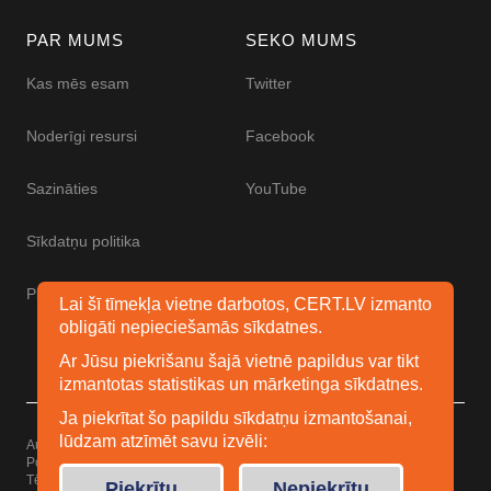
PAR MUMS
SEKO MUMS
Kas mēs esam
Twitter
Noderīgi resursi
Facebook
Sazināties
YouTube
Sīkdatņu politika
Piekļūstamības paziņojums
Lai šī tīmekļa vietne darbotos, CERT.LV izmanto
obligāti nepieciešamās sīkdatnes.
Ar Jūsu piekrišanu šajā vietnē papildus var tikt
izmantotas statistikas un mārketinga sīkdatnes.
Ja piekrītat šo papildu sīkdatņu izmantošanai,
lūdzam atzīmēt savu izvēli:
Autortiesības © 2026 Esidrošs
Powered by
WordPress
Tēma: Uku no
Elmastudio
Piekrītu
Nepiekrītu