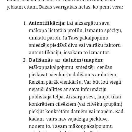
jebkam citam. Dažas svarīgākās lietas, ko ņemt vērā:
Autentifikācija:
Lai aizsargātu savu
mākoņa lietotāja profilu, izmanto spēcīgu,
unikālu paroli. Ja Tavs pakalpojumu
sniedzējs piedāvā divu vai vairāku faktoru
autentifikāciju, iesakām to izmantot.
Dalīšanās ar datnēm/mapēm:
Mākoņpakalpojumu sniedzēji cenšas
piedāvāt vienkāršu dalīšanos ar datiem.
Reizēm pārāk vienkāršu. Var būt ļoti viegli
nejauši dalīties ar savu informāciju
publiskajā telpā. Aizsargā sevi, ļaujot tikai
konkrētiem cilvēkiem (vai cilvēku grupām)
piekļūt konkrētām datnēm vai mapēm. Kad
kādam vairs nav vajadzīga piekļuve,
noņem to. Tavam mākoņpakalpojumu