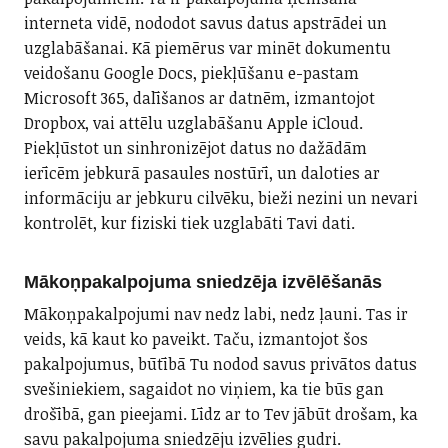
interneta vidē, nododot savus datus apstrādei un
uzglabāšanai. Kā piemērus var minēt dokumentu
veidošanu Google Docs, piekļūšanu e-pastam
Microsoft 365, dalīšanos ar datnēm, izmantojot
Dropbox, vai attēlu uzglabāšanu Apple iCloud.
Piekļūstot un sinhronizējot datus no dažādām
ierīcēm jebkurā pasaules nostūrī, un daloties ar
informāciju ar jebkuru cilvēku, bieži nezini un nevari
kontrolēt, kur fiziski tiek uzglabāti Tavi dati.
Mākoņpakalpojuma sniedzēja izvēlēšanās
Mākoņpakalpojumi nav nedz labi, nedz ļauni. Tas ir
veids, kā kaut ko paveikt. Taču, izmantojot šos
pakalpojumus, būtībā Tu nodod savus privātos datus
svešiniekiem, sagaidot no viņiem, ka tie būs gan
drošībā, gan pieejami. Līdz ar to Tev jābūt drošam, ka
savu pakalpojuma sniedzēju izvēlies gudri.