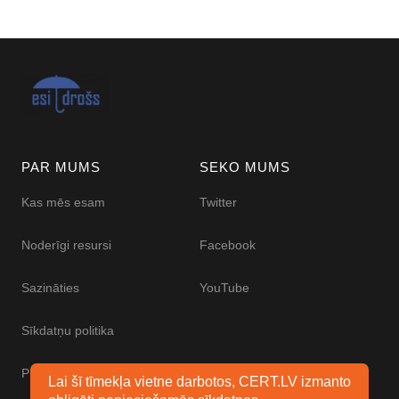
PAR MUMS
SEKO MUMS
Kas mēs esam
Twitter
Noderīgi resursi
Facebook
Sazināties
YouTube
Sīkdatņu politika
Piekļūstamības paziņojums
Lai šī tīmekļa vietne darbotos, CERT.LV izmanto