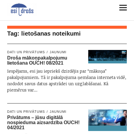
Tag:
lietošanas noteikumi
DATI UN PRIVĀTUMS
JAUNUMI
Droša mākoņpakalpojumu
lietošana OUCH! 08/2021
Iespējams, esi jau iepriekš dzirdējis par “mākoņa”
pakalpojumiem. Tā ir pakalpojuma ņemšana interneta vidē,
nododot savus datus apstrādei un uzglabāšanai. Kā
piemērus var…
DATI UN PRIVĀTUMS
JAUNUMI
Privātums – jūsu digitālā
nospieduma aizsardzība OUCH!
04/2021