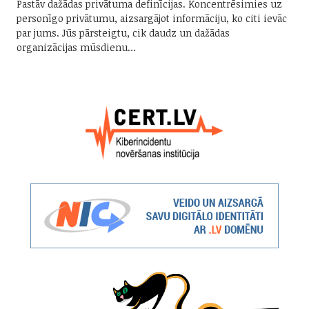
Pastāv dažādas privātuma definīcijas. Koncentrēsimies uz
personīgo privātumu, aizsargājot informāciju, ko citi ievāc
par jums. Jūs pārsteigtu, cik daudz un dažādas
organizācijas mūsdienu…