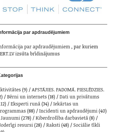
nformācija par apdraudējumiem
nformācija par apdraudējumiem
, par kuriem
ERT.LV izsūta brīdinājumus
ategorijas
ktivitātes
(9)
APSTĀJIES. PADOMĀ. PIESLĒDZIES.
2)
Bērni un internets
(18)
Dati un privātums
112)
Eksperti runā
(34)
Iekārtas un
programmas
(88)
Incidenti un apdraudējumi
(40)
Jaunumi
(278)
Kiberdrošība darbavietā
(8)
oderīgi resursi
(28)
Raksti
(48)
Sociālie tīkli
19)