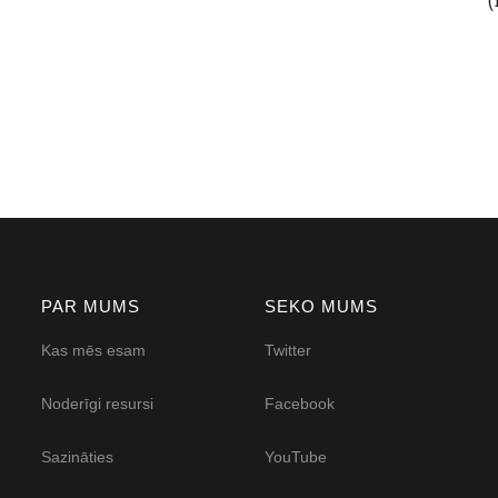
PAR MUMS
SEKO MUMS
Kas mēs esam
Twitter
Noderīgi resursi
Facebook
Sazināties
YouTube