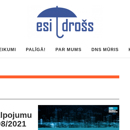
EIKUMI
PALĪGĀ!
PAR MUMS
DNS MŪRIS
lpojumu
08/2021