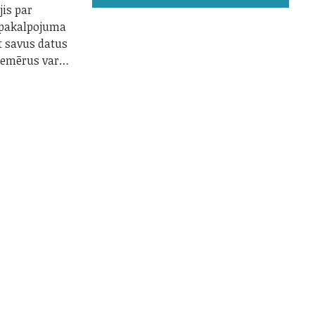
jis par
 pakalpojuma
t savus datus
piemērus var…