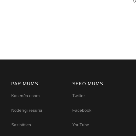
PAR MUMS
SEKO MUMS
Kas mēs esam
Twitter
Noderīgi resursi
Facebook
Sazināties
YouTube