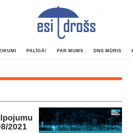
EIKUMI
PALĪGĀ!
PAR MUMS
DNS MŪRIS
lpojumu
08/2021