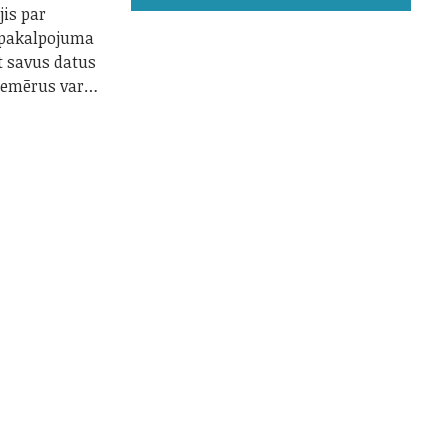
jis par
 pakalpojuma
t savus datus
piemērus var…