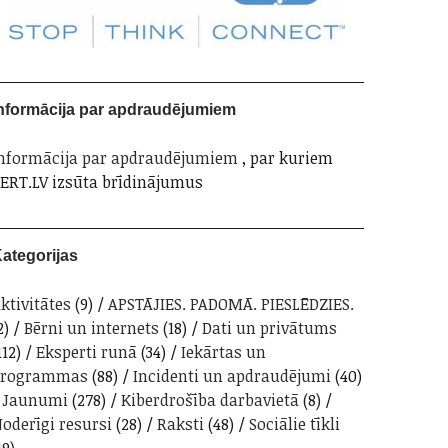
nformācija par apdraudējumiem
nformācija par apdraudējumiem
, par kuriem
ERT.LV izsūta brīdinājumus
ategorijas
ktivitātes
(9)
APSTĀJIES. PADOMĀ. PIESLĒDZIES.
2)
Bērni un internets
(18)
Dati un privātums
112)
Eksperti runā
(34)
Iekārtas un
programmas
(88)
Incidenti un apdraudējumi
(40)
Jaunumi
(278)
Kiberdrošība darbavietā
(8)
oderīgi resursi
(28)
Raksti
(48)
Sociālie tīkli
19)