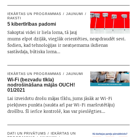
IEKĀRTAS UN PROGRAMMAS
JAUNUMI
RAKSTI
5 kibertīrības padomi
Sakoptai videi ir liela loma, tā ļauj
mums elpot dziļāk, vieglāk orientēties, neapdraudēt sevi.
Šodien, kad tehnoloģijas ir neatņemama ikdienas
sastāvdaļa, būtiska loma…
IEKĀRTAS UN PROGRAMMAS
JAUNUMI
Wi-Fi (bezvadu tīkla)
nodrošināšana mājās OUCH!
01/2021
Lai izveidotu drošu mājas tīklu, jums jāsāk ar Wi-Fi
piekļuves punkta (saukta arī par Wi-Fi maršrutētāju)
drošību. Šī ierīce kontrolē, kas var pieslēgties…
DATI UN PRIVĀTUMS
IEKĀRTAS UN