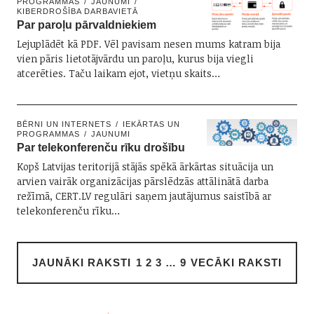
PROGRAMMAS
JAUNUMI
KIBERDROŠĪBA DARBAVIETĀ
Par paroļu pārvaldniekiem
Lejuplādēt kā PDF. Vēl pavisam nesen mums katram bija
vien pāris lietotājvārdu un paroļu, kurus bija viegli
atcerēties. Taču laikam ejot, vietņu skaits…
BĒRNI UN INTERNETS
IEKĀRTAS UN
PROGRAMMAS
JAUNUMI
Par telekonferenču rīku drošību
Kopš Latvijas teritorijā stājās spēkā ārkārtas situācija un
arvien vairāk organizācijas pārslēdzās attālinātā darba
režīmā, CERT.LV regulāri saņem jautājumus saistībā ar
telekonferenču rīku…
JAUNĀKI RAKSTI
1
2
3
…
9
VECĀKI RAKSTI