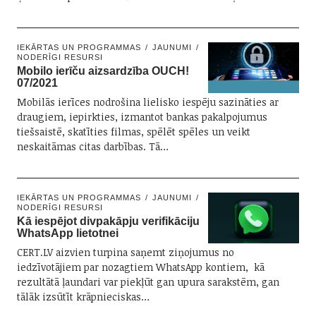
IEKĀRTAS UN PROGRAMMAS
JAUNUMI
NODERĪGI RESURSI
Mobilo ierīču aizsardzība OUCH!
07/2021
Mobilās ierīces nodrošina lielisko iespēju sazināties ar
draugiem, iepirkties, izmantot bankas pakalpojumus
tiešsaistē, skatīties filmas, spēlēt spēles un veikt
neskaitāmas citas darbības. Tā…
IEKĀRTAS UN PROGRAMMAS
JAUNUMI
NODERĪGI RESURSI
Kā iespējot divpakāpju verifikāciju
WhatsApp lietotnei
CERT.LV aizvien turpina saņemt ziņojumus no
iedzīvotājiem par nozagtiem WhatsApp kontiem, kā
rezultātā ļaundari var piekļūt gan upura sarakstēm, gan
tālāk izsūtīt krāpnieciskas…