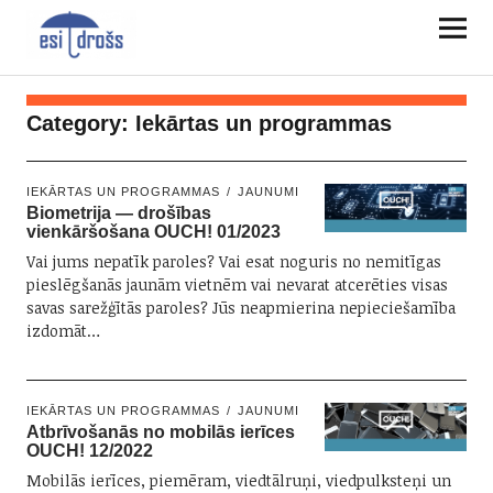
Category:
Iekārtas un programmas
IEKĀRTAS UN PROGRAMMAS
JAUNUMI
Biometrija — drošības
vienkāršošana OUCH! 01/2023
Vai jums nepatīk paroles? Vai esat noguris no nemitīgas
pieslēgšanās jaunām vietnēm vai nevarat atcerēties visas
savas sarežģītās paroles? Jūs neapmierina nepieciešamība
izdomāt…
IEKĀRTAS UN PROGRAMMAS
JAUNUMI
Atbrīvošanās no mobilās ierīces
OUCH! 12/2022
Mobilās ierīces, piemēram, viedtālruņi, viedpulksteņi un