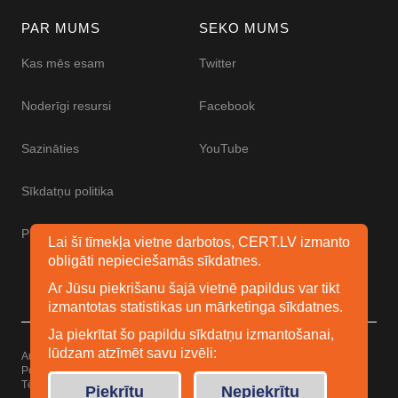
PAR MUMS
SEKO MUMS
Kas mēs esam
Twitter
Noderīgi resursi
Facebook
Sazināties
YouTube
Sīkdatņu politika
Piekļūstamības paziņojums
Lai šī tīmekļa vietne darbotos, CERT.LV izmanto
obligāti nepieciešamās sīkdatnes.
Ar Jūsu piekrišanu šajā vietnē papildus var tikt
izmantotas statistikas un mārketinga sīkdatnes.
Ja piekrītat šo papildu sīkdatņu izmantošanai,
lūdzam atzīmēt savu izvēli:
Autortiesības © 2026 Esidrošs
Powered by
WordPress
Tēma: Uku no
Elmastudio
Piekrītu
Nepiekrītu