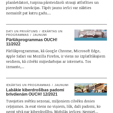
planšetdatori, turpina pārsteidzoši strauji attīstīties un
pieredzēt inovācijas. Tāpēc jaunu ierīci var nākties
nomainīt pat katru gadu.…
DATI UN PRIVĀTUMS
IEKĀRTAS UN
PROGRAMMAS
JAUNUMI
Pārlūkprogrammas OUCH!
11/2022
Pārlūkprogrammas, kā Google Chrome, Microsoft Edge,
Apple Safari vai Mozilla Firefox, ir viens no izplatītākajiem
veidiem, kā cilvēki mijiedarbojas ar internetu. Tos
izmanto,…
IEKĀRTAS UN PROGRAMMAS
JAUNUMI
Labākie kiberdrošības padomi
brīvdienām OUCH! 12/2021
Tuvojoties svētku sezonai, miljoniem cilvēku dosies
ceļojumos. Ja esat viens no viņiem, lūk, daži padomi, ko
ņemt vērā par kiberdrošību. Mobilās ierīces: Ņemiet…